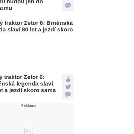
ní budou jen do
zimu
 traktor Zetor 6:
ěnská legenda slaví
et a jezdí skoro sama