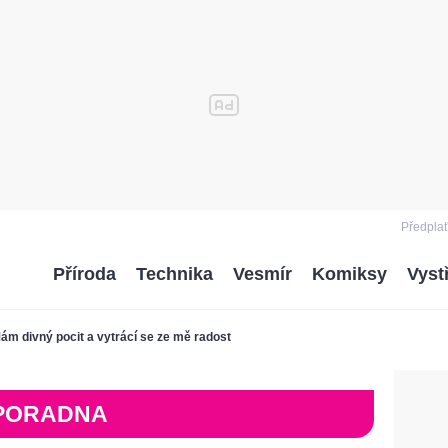
Předplať
Příroda
Technika
Vesmír
Komiksy
Vyst
ám divný pocit a vytrácí se ze mě radost
PORADNA