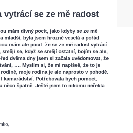
 vytrácí se ze mě radost
ou mám divný pocit, jako kdyby se ze mě
a mladší, byla jsem hrozně veselá a pořád
ou mám ale pocit, že se ze mě radost vytrácí.
směji se, když se smějí ostatní, bojím se ale,
 před dvěma dny jsem si začala uvědomovat, že
vání, …. Myslím si, že mi napíšeš, že to je
 rodině, moje rodina je ale naprosto v pohodě.
it kamarádství. Potřebovala bych pomoct,
ou něco špatně. Ještě jsem to nikomu neřekla…
mko,