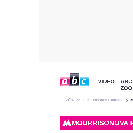
VIDEO
ABC
ZOO
Ábíčko.cz
Mourrisonova poradna
M
MOURRISONOVA 