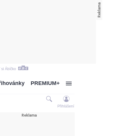
 si Ábíčko
řihovánky
PREMIUM+
Přihlášení