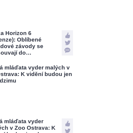
a Horizon 6
enze): Oblíbené
ádové závody se
souvají do…
á mláďata vyder
ých v Zoo Ostrava: K