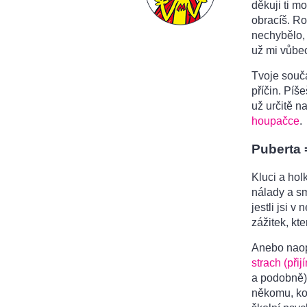
děkuji ti m
obracíš. Ro
nechybělo, 
už mi vůbec
Tvoje souč
příčin. Píše
už určitě n
houpačce
.
Puberta 
Kluci a hol
nálady a sm
jestli jsi 
zážitek, kt
Anebo naop
strach (při
a podobně).
někomu, kom