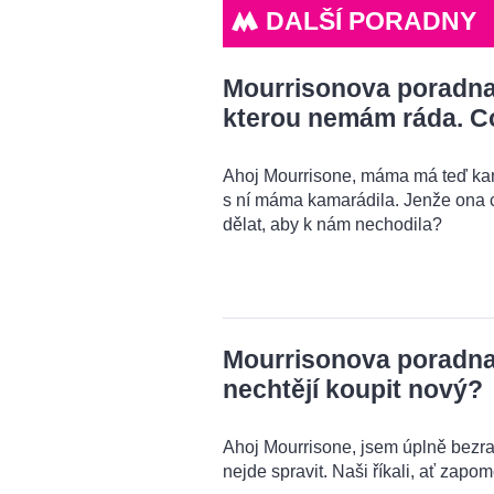
DALŠÍ PORADNY
Mourrisonova poradna
kterou nemám ráda. C
Ahoj Mourrisone, máma má teď kama
s ní máma kamarádila. Jenže ona 
dělat, aby k nám nechodila?
Mourrisonova poradna: 
nechtějí koupit nový?
Ahoj Mourrisone, jsem úplně bezra
nejde spravit. Naši říkali, ať zapo