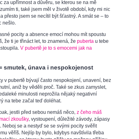
oc za upřímnost a důvěru, se kterou se na mě
zumím ti, také jsem měl v životě období, kdy mi nic
a přesto jsem se necítil být šťastný. A smát se – to
 nešlo.
asné pocity a absence emocí mohou mít spoustu
š, že ti je třináct let, to znamená, že
puberta
u tebe
astoupila.
V pubertě je to s emocemi jak na
= smutek, únava i nespokojenost
ky v pubertě bývají často nespokojení, unavení, bez
utní, aniž by věděli proč. Také se zkus zamyslet,
v nedaleké minulosti neprožila nějaký negativní
erý na tebe začal teď doléhat.
ak, jestli před sebou nemáš něco,
z čeho máš
jímací zkoušky
, vystoupení, důležité závody, zápasy
 Neboj se a nestyď se se svými pocity svěřit
u věříš. Nejlíp by bylo, kdybys navštívila třeba