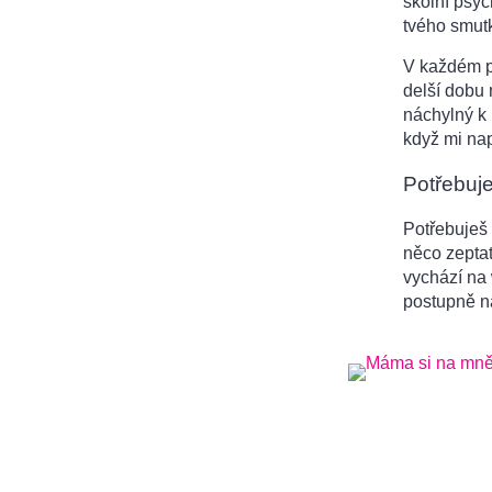
školní psyc
tvého smut
V každém př
delší dobu 
náchylný k
když mi nap
Potřebuj
Potřebuješ 
něco zeptat
vychází na
postupně n