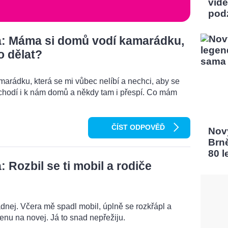
vidě
pod
: Máma si domů vodí kamarádku,
o dělat?
rádku, která se mi vůbec nelíbí a nechci, aby se
chodí i k nám domů a někdy tam i přespí. Co mám
ČÍST ODPOVĚĎ
Nový
Brn
80 l
Rozbil se ti mobil a rodiče
dnej. Včera mě spadl mobil, úplně se rozkřápl a
menu na novej. Já to snad nepřežiju.