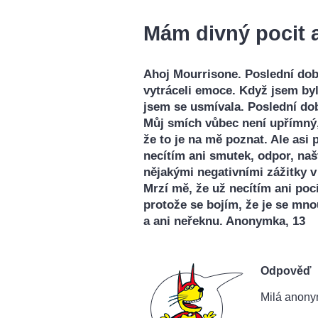
Mám divný pocit a
Ahoj Mourrisone. Poslední dob
vytráceli emoce. Když jsem byl
jsem se usmívala. Poslední dob
Můj smích vůbec není upřímný, 
že to je na mě poznat. Ale asi
necítím ani smutek, odpor, našt
nějakými negativními zážitky v
Mrzí mě, že už necítím ani poc
protože se bojím, že je se mn
a ani neřeknu. Anonymka, 13
Odpověď
Milá anony