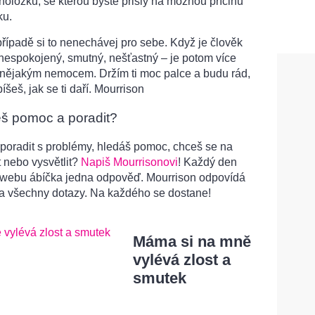
holožku, se kterou byste přišly na možnou příčinu
ku.
ípadě si to nenechávej pro sebe. Když je člověk
nespokojený, smutný, nešťastný – je potom více
 nějakým nemocem. Držím ti moc palce a budu rád,
íšeš, jak se ti daří. Mourrison
eš pomoc a poradit?
poradit s problémy, hledáš pomoc, chceš se na
 nebo vysvětlit?
Napiš Mourrisonovi
! Každý den
 webu ábíčka jedna odpověď. Mourrison odpovídá
a všechny dotazy. Na každého se dostane!
Máma si na mně
vylévá zlost a
smutek