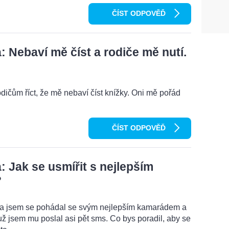
ČÍST ODPOVĚĎ
 Nebaví mě číst a rodiče mě nutí.
odičům říct, že mě nebaví číst knížky. Oni mě pořád
ČÍST ODPOVĚĎ
 Jak se usmířit s nejlepším
?
ma jsem se pohádal se svým nejlepším kamarádem a
ž jsem mu poslal asi pět sms. Co bys poradil, aby se