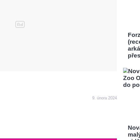
Forz
(rec
ark
pře
9. února 2024
Nov
mal