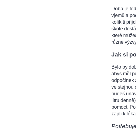
Doba je teď
vjemů a pod
kolik ti při
škole dostá
které můžeš
různé výzv
Jak si p
Bylo by dob
abys měl po
odpočinek a
ve stejnou 
budeš unave
litru denně
pomoct. Pok
zajdi k léka
Potřebuj