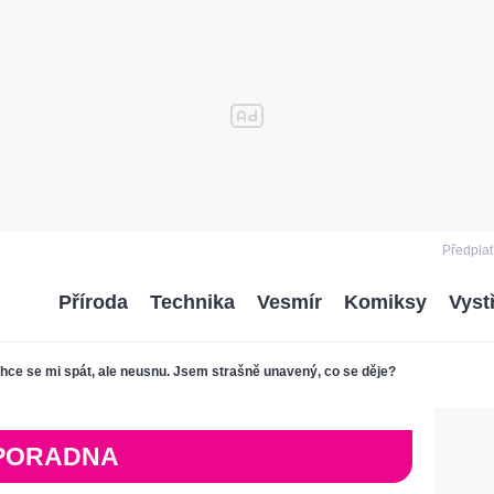
Předplať
Příroda
Technika
Vesmír
Komiksy
Vyst
hce se mi spát, ale neusnu. Jsem strašně unavený, co se děje?
PORADNA