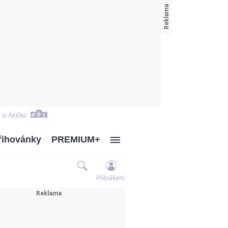
 si Ábíčko
řihovánky
PREMIUM+
Přihlášení