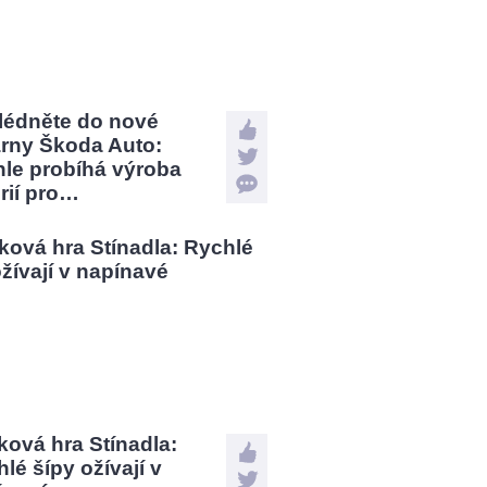
lédněte do nové
árny Škoda Auto:
hle probíhá výroba
rií pro…
ová hra Stínadla:
lé šípy ožívají v