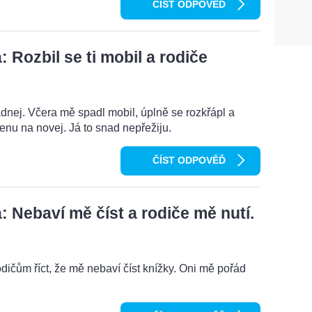
ČÍST ODPOVĚĎ
Rozbil se ti mobil a rodiče
dnej. Včera mě spadl mobil, úplně se rozkřápl a
menu na novej. Já to snad nepřežiju.
ČÍST ODPOVĚĎ
 Nebaví mě číst a rodiče mě nutí.
odičům říct, že mě nebaví číst knížky. Oni mě pořád