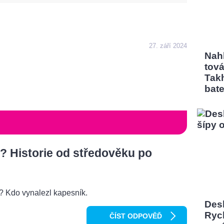
27. září 2024
Nah
tov
Tak
bate
? Historie od středověku po
o? Kdo vynalezl kapesník.
Desk
Rych
ČÍST ODPOVĚĎ