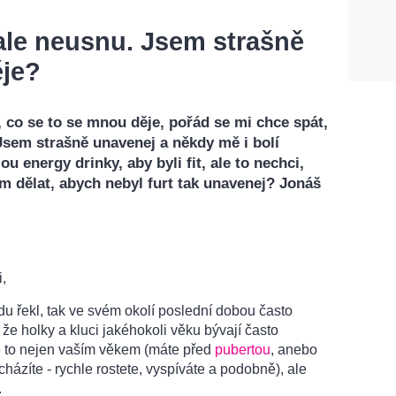
ale neusnu. Jsem strašně
ěje?
 co se to se mnou děje, pořád se mi chce spát,
 Jsem strašně unavenej a někdy mě i bolí
u energy drinky, aby byli fit, ale to nechci,
 dělat, abych nebyl furt tak unavenej? Jonáš
,
u řekl, tak ve svém okolí poslední dobou často
že holky a kluci jakéhokoli věku bývají často
e to nejen vaším věkem (máte před
pubertou
, anebo
ocházíte - rychle rostete, vyspíváte a podobně), ale
.