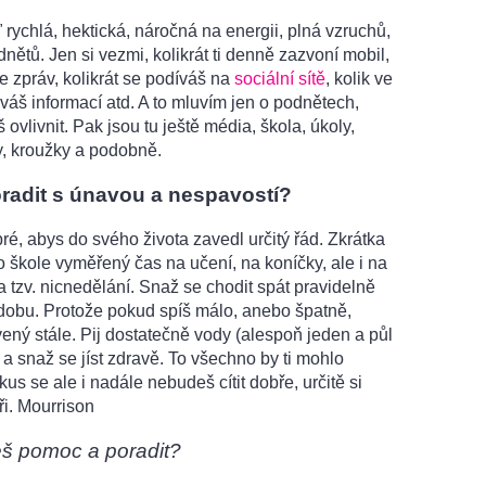
 rychlá, hektická, náročná na energii, plná vzruchů,
nětů. Jen si vezmi, kolikrát ti denně zazvoní mobil,
jde zpráv, kolikrát se podíváš na
sociální sítě
, kolik ve
váš informací atd. A to mluvím jen o podnětech,
 ovlivnit. Pak jsou tu ještě média, škola, úkoly,
y, kroužky a podobně.
oradit s únavou a nespavostí?
ré, abys do svého života zavedl určitý řád. Zkrátka
 škole vyměřený čas na učení, na koníčky, ale i na
 tzv. nicnedělání. Snaž se chodit spát pravidelně
dobu. Protože pokud spíš málo, anebo špatně,
ný stále. Pij dostatečně vody (alespoň jeden a půl
) a snaž se jíst zdravě. To všechno by ti mohlo
us se ale i nadále nebudeš cítit dobře, určitě si
ři. Mourrison
eš pomoc a poradit?