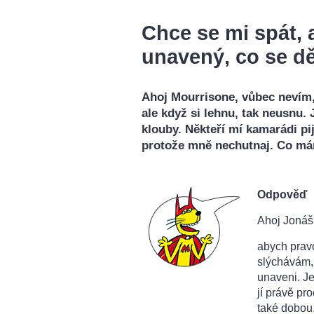
Chce se mi spát, 
unavený, co se d
Ahoj Mourrisone, vůbec nevím,
ale když si lehnu, tak neusnu.
klouby. Někteří mí kamarádi pijo
protože mně nechutnaj. Co mám
Odpověď
Ahoj Jonáši
abych pravd
slýchávám, 
unaveni. J
jí právě pr
také dobou