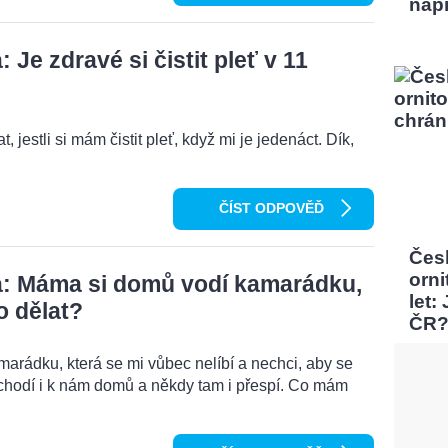
nap
Je zdravé si čistit pleť v 11
, jestli si mám čistit pleť, když mi je jedenáct. Dík,
ČÍST ODPOVĚĎ
Čes
orni
: Máma si domů vodí kamarádku,
let:
o dělat?
ČR
rádku, která se mi vůbec nelíbí a nechci, aby se
chodí i k nám domů a někdy tam i přespí. Co mám