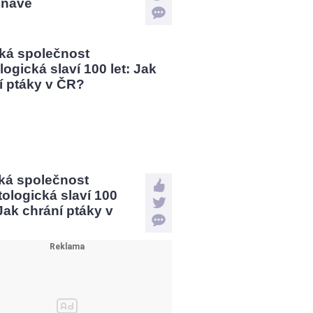
ínavé
ká společnost
tologická slaví 100
 Jak chrání ptáky v
?