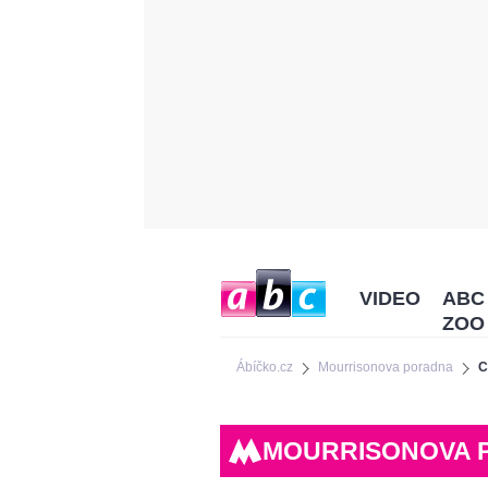
VIDEO
ABC
ZOO
Ábíčko.cz
Mourrisonova poradna
C
MOURRISONOVA 