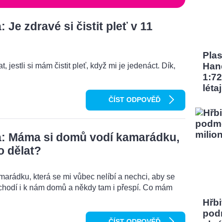
Je zdravé si čistit pleť v 11
Pla
Han
, jestli si mám čistit pleť, když mi je jedenáct. Dík,
1:72
léta
ČÍST ODPOVĚĎ
: Máma si domů vodí kamarádku,
o dělat?
rádku, která se mi vůbec nelíbí a nechci, aby se
chodí i k nám domů a někdy tam i přespí. Co mám
Hřbi
pod
ČÍST ODPOVĚĎ