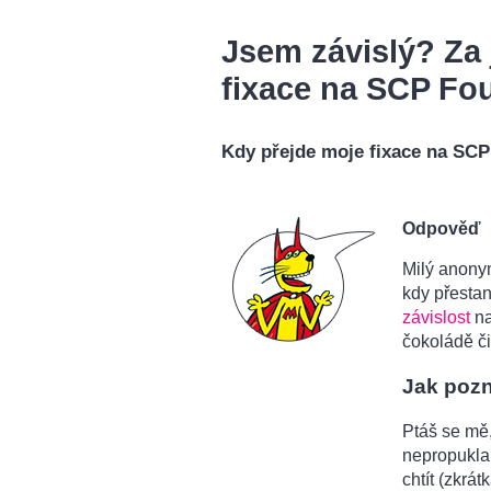
Jsem závislý? Za 
fixace na SCP Fo
Kdy přejde moje fixace na SC
Odpověď
Milý anony
kdy přestane
závislost
na
čokoládě č
Jak pozn
Ptáš se mě,
nepropukla 
chtít (zkrá