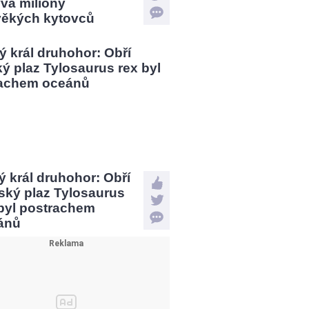
vá miliony
věkých kytovců
 král druhohor: Obří
ský plaz Tylosaurus
 byl postrachem
ánů