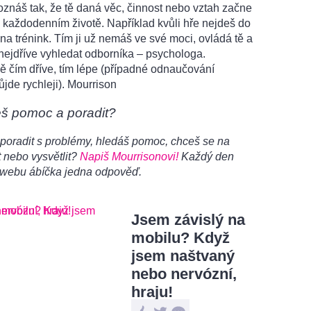
oznáš tak, že tě daná věc, činnost nebo vztah začne
 každodenním životě. Například kvůli hře nejdeš do
na trénink. Tím ji už nemáš ve své moci, ovládá tě a
 nejdříve vyhledat odborníka – psychologa.
 čím dříve, tím lépe (případné odnaučování
ůjde rychleji). Mourrison
eš pomoc a poradit?
poradit s problémy, hledáš pomoc, chceš se na
 nebo vysvětlit?
Napiš Mourrisonovi!
Každý den
 webu ábíčka jedna odpověď.
Jsem závislý na
mobilu? Když
jsem naštvaný
nebo nervózní,
hraju!