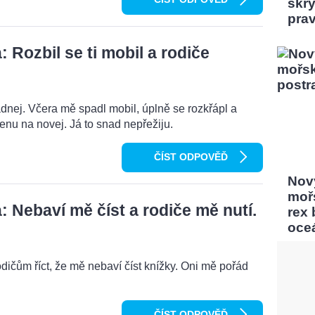
skrý
pra
Rozbil se ti mobil a rodiče
dnej. Včera mě spadl mobil, úplně se rozkřápl a
menu na novej. Já to snad nepřežiju.
ČÍST ODPOVĚĎ
Nový
moř
 Nebaví mě číst a rodiče mě nutí.
rex
oce
odičům říct, že mě nebaví číst knížky. Oni mě pořád
ČÍST ODPOVĚĎ