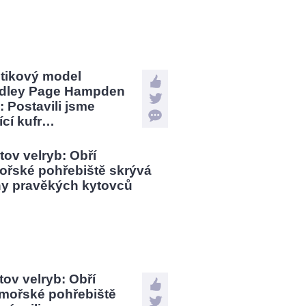
stikový model
dley Page Hampden
: Postavili jsme
jící kufr…
tov velryb: Obří
mořské pohřebiště