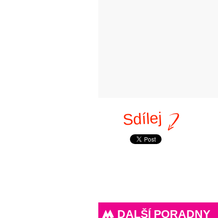
Sdílej
DALŠÍ PORADNY