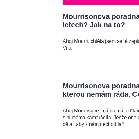
Mourrisonova poradna: 
letech? Jak na to?
Ahoj Mourri, chtěla jsem se tě zeptat
Viki.
Mourrisonova poradna
kterou nemám ráda. C
Ahoj Mourrisone, máma má teď kama
s ní máma kamarádila. Jenže ona 
dělat, aby k nám nechodila?