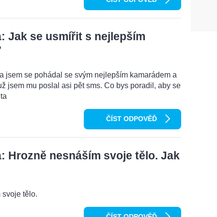
 Jak se usmířit s nejlepším
?
ma jsem se pohádal se svým nejlepším kamarádem a
ž jsem mu poslal asi pět sms. Co bys poradil, aby se
ta
ČÍST ODPOVĚĎ
 Hrozně nesnáším svoje tělo. Jak
svoje tělo.
ČÍST ODPOVĚĎ