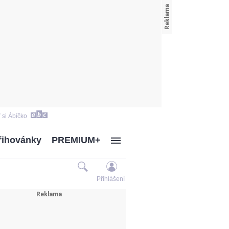
 si Ábíčko
řihovánky
PREMIUM+
Přihlášení