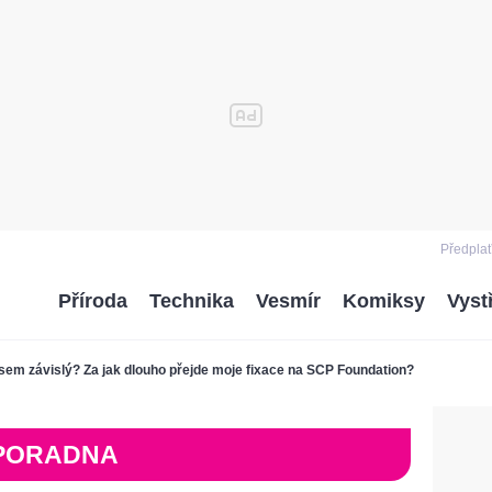
Předplať
Příroda
Technika
Vesmír
Komiksy
Vyst
sem závislý? Za jak dlouho přejde moje fixace na SCP Foundation?
PORADNA