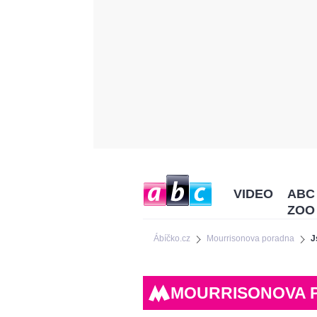
VIDEO
ABC
ZOO
Ábíčko.cz
Mourrisonova poradna
J
MOURRISONOVA 