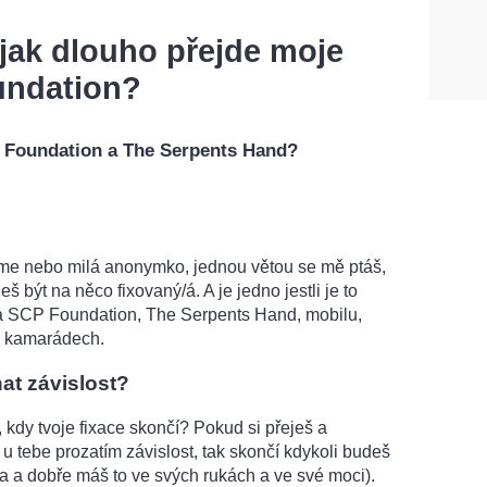
jak dlouho přejde moje
undation?
P Foundation a The Serpents Hand?
me nebo milá anonymko, jednou větou se mě ptáš,
š být na něco fixovaný/á. A je jedno jestli je to
 SCP Foundation, The Serpents Hand, mobilu,
i kamarádech.
at závislost?
 kdy tvoje fixace skončí? Pokud si přeješ a
u tebe prozatím závislost, tak skončí kdykoli budeš
tka a dobře máš to ve svých rukách a ve své moci).