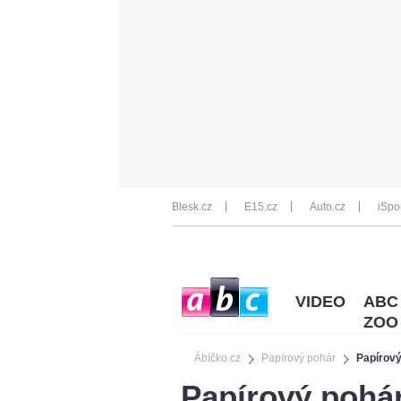
Blesk.cz
E15.cz
Auto.cz
iSpo
VIDEO
ABC
ZOO
Ábíčko.cz
Papírový pohár
Papírový
Papírový pohá