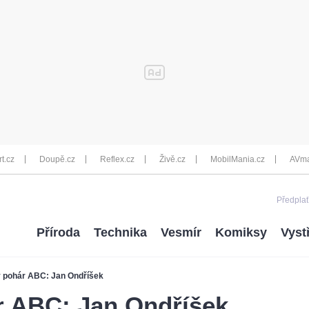
rt.cz
Doupě.cz
Reflex.cz
Živě.cz
MobilMania.cz
AVma
Předplať
Příroda
Technika
Vesmír
Komiksy
Vyst
 pohár ABC: Jan Ondříšek
r ABC: Jan Ondříšek