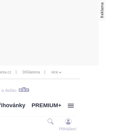
nia.cz
DIGIarena
více
 si Ábíčko
řihovánky
PREMIUM+
Přihlášení