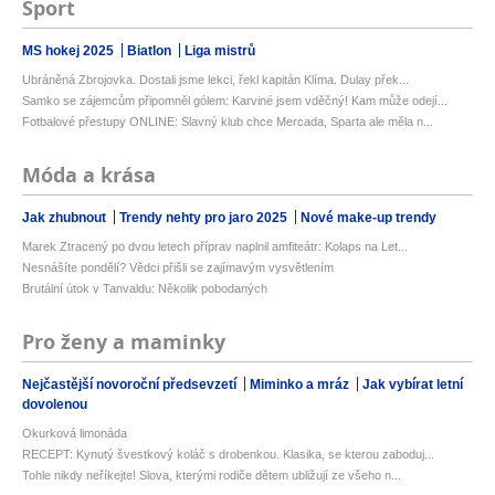
Sport
MS hokej 2025
Biatlon
Liga mistrů
Ubráněná Zbrojovka. Dostali jsme lekci, řekl kapitán Klíma. Dulay přek...
Samko se zájemcům připomněl gólem: Karviné jsem vděčný! Kam může odejí...
Fotbalové přestupy ONLINE: Slavný klub chce Mercada, Sparta ale měla n...
Móda a krása
Jak zhubnout
Trendy nehty pro jaro 2025
Nové make-up trendy
Marek Ztracený po dvou letech příprav naplnil amfiteátr: Kolaps na Let...
Nesnášíte pondělí? Vědci přišli se zajímavým vysvětlením
Brutální útok v Tanvaldu: Několik pobodaných
Pro ženy a maminky
Nejčastější novoroční předsevzetí
Miminko a mráz
Jak vybírat letní
dovolenou
Okurková limonáda
RECEPT: Kynutý švestkový koláč s drobenkou. Klasika, se kterou zaboduj...
Tohle nikdy neříkejte! Slova, kterými rodiče dětem ubližují ze všeho n...