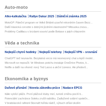
Auto-moto
Alko-kalkulačka
Rallye Dakar 2025
Dálniční známka 2025
MotoGP: Páteční program ve Velké Británii uzavřel rekordním časem Bezz...
Další klasická corvette s dobrými jízdními vlastnostmi? Mitsuoka znovu...
Problémy Cadillacu s brzdami souvisí podle Bottase s jejich chlazením
Věda a technika
Nejlepší chytré hodinky
Nejlepší telefony
Nejlepší VPN – srovnání
ChatGPT teď neunavíte. Bezplatná verze má neomezený chat a lepší model...
Microsoft se nepoučil. Ve Windows potichu instaluje OneDrive Photos, k...
Netflix a další na víkend: nový Ted Lasso a akční Lioness. Ale předevš...
Ekonomika a byznys
Daňové přiznání
Novela zákoníku práce
Nadace EPCG
Itálie vyklízí pláže. První plážové kluby mizí, turisté změnu pocítí b...
Potenciální zachránce Soleku zrušil nabídku. Zadlužené solární společn...
V bratislavské rafinerii Slovnaft hořela nádrž, výbuch otřásl okolím