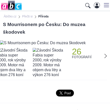
Ábíčko.cz
Přečti si
Příroda
S Mourrisonem po Česku: Do muzea
škodovek
26
FOTOGRAFIÍ