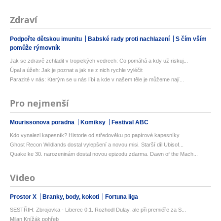
Zdraví
Podpořte dětskou imunitu
Babské rady proti nachlazení
S čím vším
pomůže rýmovník
Jak se zdravě zchladit v tropických vedrech: Co pomáhá a kdy už riskuj...
Úpal a úžeh: Jak je poznat a jak se z nich rychle vyléčit
Parazité v nás: Kterým se u nás líbí a kde v našem těle je můžeme nají...
Pro nejmenší
Mourissonova poradna
Komiksy
Festival ABC
Kdo vynalezl kapesník? Historie od středověku po papírové kapesníky
Ghost Recon Wildlands dostal vylepšení a novou misi. Starší díl Ubisof...
Quake ke 30. narozeninám dostal novou epizodu zdarma. Dawn of the Mach...
Video
Prostor X
Branky, body, kokoti
Fortuna liga
SESTŘIH: Zbrojovka - Liberec 0:1. Rozhodl Dulay, ale při premiéře za S...
Milan Knížák pohřeb