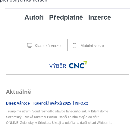
Autoři
Předplatné
Inzerce
Klasická verze
Mobilní verze
VÝBĚR
Aktuálně
Blesk Vánoce
Kalendář svátků 2025
INFO.cz
Trump má utrum: Soud rozhodl o stavbě tanečního sálu v Bílém domě
Sezemský: Ruská raketa v Polsku. Babiš za ním stojí a co dál?
ONLINE: Zelenskyj v Srbsku a Ukrajina udeřila na další sklad Wildberri...