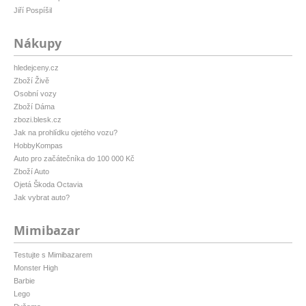
Jiří Pospíšil
Nákupy
hledejceny.cz
Zboží Živě
Osobní vozy
Zboží Dáma
zbozi.blesk.cz
Jak na prohlídku ojetého vozu?
HobbyKompas
Auto pro začátečníka do 100 000 Kč
Zboží Auto
Ojetá Škoda Octavia
Jak vybrat auto?
Mimibazar
Testujte s Mimibazarem
Monster High
Barbie
Lego