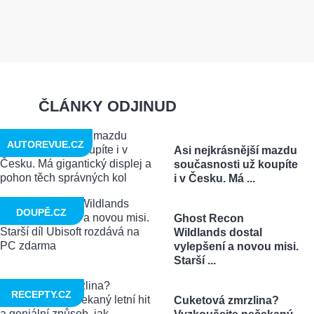
ČLÁNKY ODJINUD
AUTOREVUE.CZ
Asi nejkrásnější mazdu
současnosti už koupíte
i v Česku. Má ...
DOUPĚ.CZ
Ghost Recon
Wildlands dostal
vylepšení a novou misi.
Starší ...
RECEPTY.CZ
Cuketová zmrzlina?