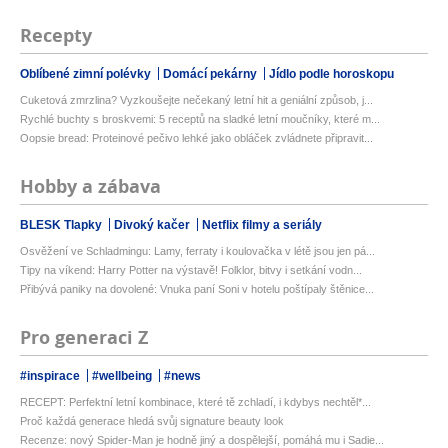
Recepty
Oblíbené zimní polévky
Domácí pekárny
Jídlo podle horoskopu
Cuketová zmrzlina? Vyzkoušejte nečekaný letní hit a geniální způsob, j...
Rychlé buchty s broskvemi: 5 receptů na sladké letní moučníky, které m...
Oopsie bread: Proteinové pečivo lehké jako obláček zvládnete připravit...
Hobby a zábava
BLESK Tlapky
Divoký kačer
Netflix filmy a seriály
Osvěžení ve Schladmingu: Lamy, ferraty i koulovačka v létě jsou jen pá...
Tipy na víkend: Harry Potter na výstavě! Folklor, bitvy i setkání vodn...
Přibývá paniky na dovolené: Vnuka paní Soni v hotelu poštípaly štěnice...
Pro generaci Z
#inspirace
#wellbeing
#news
RECEPT: Perfektní letní kombinace, které tě zchladí, i kdybys nechtěl*...
Proč každá generace hledá svůj signature beauty look
Recenze: nový Spider-Man je hodně jiný a dospělejší, pomáhá mu i Sadie...