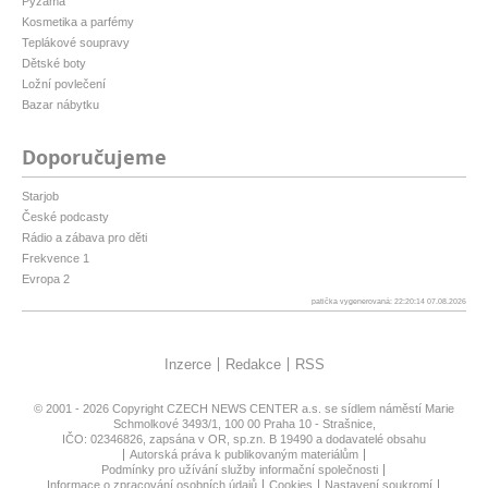
Pyžama
Kosmetika a parfémy
Teplákové soupravy
Dětské boty
Ložní povlečení
Bazar nábytku
Doporučujeme
Starjob
České podcasty
Rádio a zábava pro děti
Frekvence 1
Evropa 2
patička vygenerovaná: 22:20:14 07.08.2026
Inzerce
Redakce
RSS
© 2001 - 2026 Copyright
CZECH NEWS CENTER a.s.
se sídlem náměstí Marie
Schmolkové 3493/1, 100 00 Praha 10 - Strašnice,
IČO: 02346826, zapsána v OR, sp.zn. B 19490 a dodavatelé obsahu
Autorská práva k publikovaným materiálům
Podmínky pro užívání služby informační společnosti
Informace o zpracování osobních údajů
Cookies
Nastavení soukromí