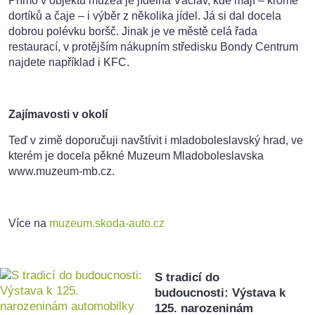
Přímo v objektu muzea je jídelna Václav, kde mají – kromě
dortíků a čaje – i výběr z několika jídel. Já si dal docela
dobrou polévku boršč. Jinak je ve městě celá řada
restaurací, v protějším nákupním středisku Bondy Centrum
najdete například i KFC.
Zajímavosti v okolí
Teď v zimě doporučuji navštívit i mladoboleslavský hrad, ve
kterém je docela pěkné Muzeum Mladoboleslavska
www.muzeum-mb.cz.
Více na
muzeum.skoda-auto.cz
S tradicí do
budoucnosti: Výstava k
125. narozeninám