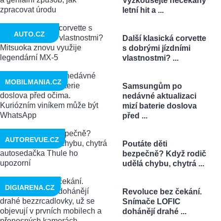
Vyzkoušejte nečekaný
letní hit a ...
AUTO.CZ
Další klasická corvette
s dobrými jízdními
vlastnostmi? ...
MOBILMANIA.CZ
Samsungům po
nedávné aktualizaci
mizí baterie doslova
před ...
AUTOREVUE.CZ
Poutáte děti
bezpečně? Když rodič
udělá chybu, chytrá ...
DIGIARENA.CZ
Revoluce bez čekání.
Snímače LOFIC
dohánějí drahé ...