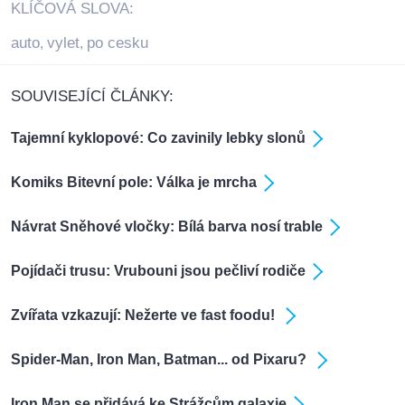
KLÍČOVÁ SLOVA:
auto
vylet
po cesku
,
,
SOUVISEJÍCÍ ČLÁNKY:
Tajemní kyklopové: Co zavinily lebky slonů
Komiks Bitevní pole: Válka je mrcha
Návrat Sněhové vločky: Bílá barva nosí trable
Pojídači trusu: Vrubouni jsou pečliví rodiče
Zvířata vzkazují: Nežerte ve fast foodu!
Spider-Man, Iron Man, Batman... od Pixaru?
Iron Man se přidává ke Strážcům galaxie