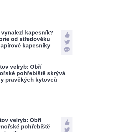
 vynalezl kapesník?
orie od středověku
papírové kapesníky
tov velryb: Obří
mořské pohřebiště