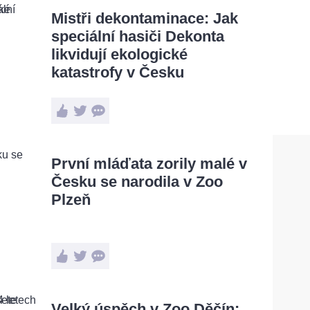
Mistři dekontaminace: Jak
speciální hasiči Dekonta
likvidují ekologické
katastrofy v Česku
První mláďata zorily malé v
Česku se narodila v Zoo
Plzeň
Velký úspěch v Zoo Děčín: