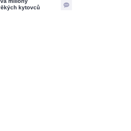
vá miliony
věkých kytovců