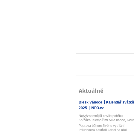
Aktuálně
Blesk Vánoce
Kalendář svátků
2025
INFO.cz
Nejvýznamnější chvíle pohřbu
Knížáka: Klempíř mluvil o hádce, Klau
vz...
Poprava během živého vysílání:
Influencera zastřelil kartel na ulici