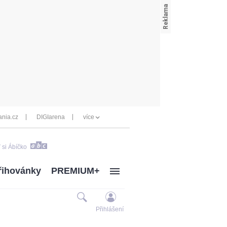
nia.cz
DIGIarena
více
 si Ábíčko
řihovánky
PREMIUM+
Přihlášení