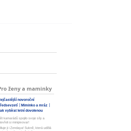
Pro ženy a maminky
ejčastější novoroční
ředsevzetí
Miminko a mráz
ak vybírat letní dovolenou
ět kamarádů spojilo svoje síly a
tevřeli si minipivovar!
iluje ji i Zendaya! Sukně, která udělá