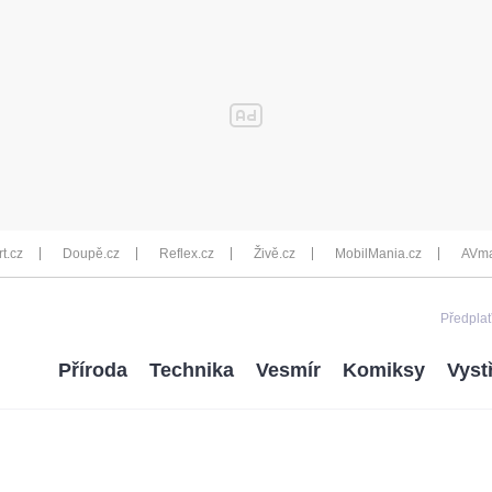
rt.cz
Doupě.cz
Reflex.cz
Živě.cz
MobilMania.cz
AVma
Předplať
Příroda
Technika
Vesmír
Komiksy
Vyst