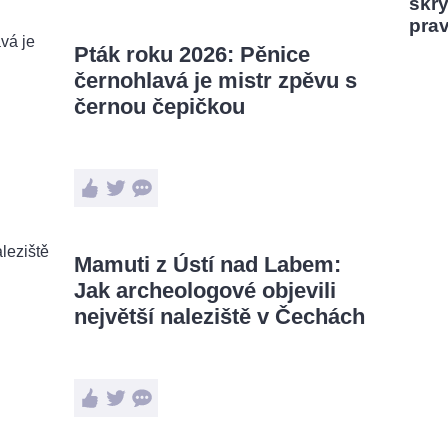
skrý
pra
Pták roku 2026: Pěnice
černohlavá je mistr zpěvu s
černou čepičkou
Mamuti z Ústí nad Labem:
Jak archeologové objevili
největší naleziště v Čechách