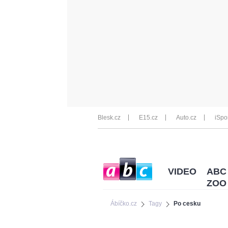
Blesk.cz
E15.cz
Auto.cz
iSpo
VIDEO
ABC
ZOO
Ábíčko.cz
Tagy
Po cesku