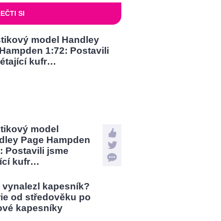
EČTI SI
stikový model
dley Page Hampden
: Postavili jsme
jící kufr…