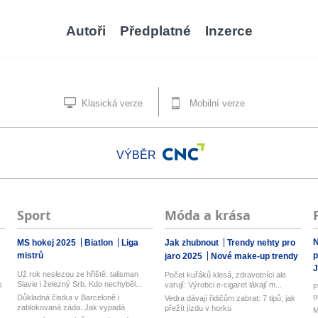
Autoři
Předplatné
Inzerce
Klasická verze
Mobilní verze
VÝBĚR
Sport
Móda a krása
N
MS hokej 2025
Biatlon
Liga
Jak zhubnout
Trendy nehty pro
mistrů
p
jaro 2025
Nové make-up trendy
J
Už rok neslezou ze hřiště: talisman
Počet kuřáků klesá, zdravotníci ale
Slavie i železný Srb. Kdo nechyběl...
s
varují: Výrobci e-cigaret lákají m...
P
o
Důkladná čistka v Barceloně i
Vedra dávají řidičům zabrat: 7 tipů, jak
zablokovaná záda. Jak vypadá
přežít jízdu v horku
M
hektické lé...