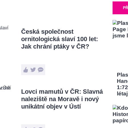
PŘ
Česká společnost
ornitologická slaví 100 let:
Jak chrání ptáky v ČR?
Pla
Han
1:72
Lovci mamutů v ČR: Slavná
léta
naleziště na Moravě i nový
unikátní objev v Ústí