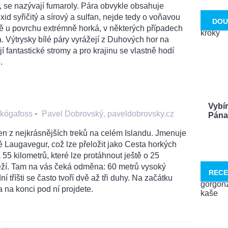
, se nazývají fumaroly. Pára obvykle obsahuje
id syřičitý a sírový a sulfan, nejde tedy o voňavou
DOU
ě u povrchu extrémně horká, v některých případech
a. Výtrysky bílé páry vyrážejí z Duhových hor na
 fantastické stromy a pro krajinu se vlastně hodí
.
Vybí
Skógafoss
•
Pavel Dobrovský, paveldobrovsky.cz
Pána 
n z nejkrásnějších treků na celém Islandu. Jmenuje
 Laugavegur, což lze přeložit jako Cesta horkých
5 kilometrů, které lze protáhnout ještě o 25
řeží. Tam na vás čeká odměna: 60 metrů vysoký
RECE
tříšti se často tvoří dvě až tři duhy. Na začátku
a na konci pod ní projdete.