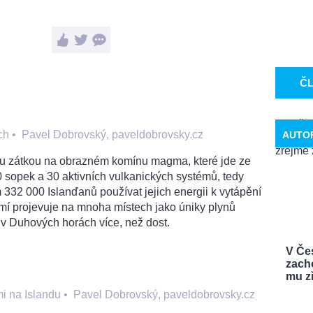
Č
ch
•
Pavel Dobrovský, paveldobrovsky.cz
AUTO
dou zátkou na obrazném komínu magma, které jde ze
0 sopek a 30 aktivních vulkanických systémů, tedy
 332 000 Islanďanů používat jejich energii k vytápění
í projevuje na mnoha místech jako úniky plynů
 v Duhových horách více, než dost.
V Če
zach
mu zř
i na Islandu
•
Pavel Dobrovský, paveldobrovsky.cz