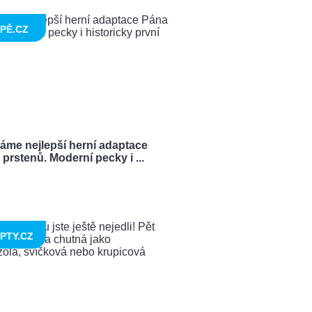
PĚ.CZ
ráme nejlepší herní adaptace
prstenů. Moderní pecky i ...
PTY.CZ