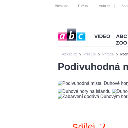
Blesk.cz
E15.cz
Auto.cz
iSpo
VIDEO
ABC
ZOO
Ábíčko.cz
Přečti si
Příroda
Podi
Podivuhodná m
Sdílej