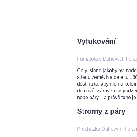
Vyfukování
Fumarola v Duhových horá
Celý Island jakoby byl tvr
středu země. Najdete tu 13
dost na to, aby mohlo kolem
domovů. Zároveň se podzem
nebo páry – a právě toho je
Stromy z páry
Procházka Duhovými horam