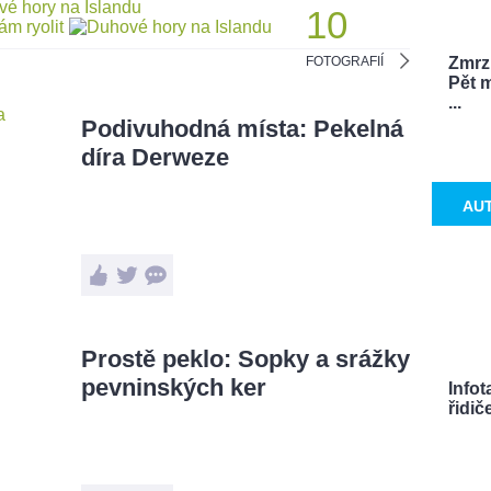
10
Zmrzl
FOTOGRAFIÍ
Pět m
...
Podivuhodná místa: Pekelná
díra Derweze
AU
Prostě peklo: Sopky a srážky
pevninských ker
Info
řidič