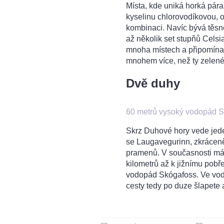
Místa, kde uniká horká pára
kyselinu chlorovodíkovou, ox
kombinaci. Navíc bývá těsn
až několik set stupňů Celsi
mnoha místech a připomínají
mnohem více, než ty zelené
Dvě duhy
60 metrů vysoký vodopád 
Skrz Duhové hory vede jede
se Laugavegurinn, zkráceně
pramenů. V současnosti má 5
kilometrů až k jižnímu pob
vodopád Skógafoss. Ve vodní 
cesty tedy po duze šlapete 