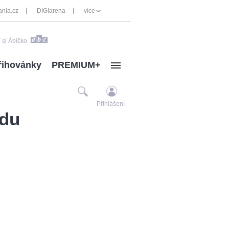
nia.cz
DIGIarena
více
 si Ábíčko
řihovánky
PREMIUM+
Přihlášení
ndu