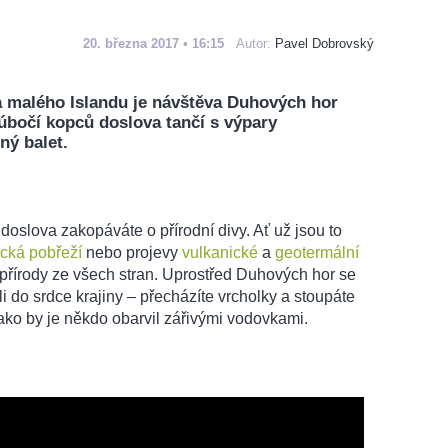
20. března 2017 • 16:15
Autor:
Pavel Dobrovský
 malého Islandu je návštěva Duhových hor
úbočí kopců doslova tančí s výpary
ný balet.
doslova zakopáváte o přírodní divy. Ať už jsou to
cká pobřeží
nebo projevy
vulkanické
a
geotermální
a přírody ze všech stran. Uprostřed Duhových hor se
zili do srdce krajiny – přecházíte vrcholky a stoupáte
jako by je někdo obarvil zářivými vodovkami.