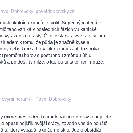
avel Dobrovský, paveldobrovsky.cz
sti okolních kopců je ryolit. Sopečný materiál s
ičitého vzniká v posledních fázích vulkanické
ří výrazné kontrasty. Čím je starší a zvětralejší, tím
 Vzhledem k tomu, že půda je značně kyselá,
romy nebo keře a hory tak mohou zářit do široka
vat proměnu barev s postupnou změnou úhlu
ků a po dešti (v mlze, o kterou tu také není nouze,
hovými horami
•
Pavel Dobrovský,
y mírně přes jeden kilometr nad mořem vystupují lidé
e opustí nejkřiklavější srázy, zavede vás do pouště
álu, který vypadá jako černé sklo. Jde o obsidián,