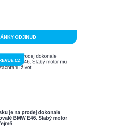
LÁNKY ODJINUD
REVUE.CZ
sku je na prodej dokonale
ovalé BMW E46. Slabý motor
ejmě ...