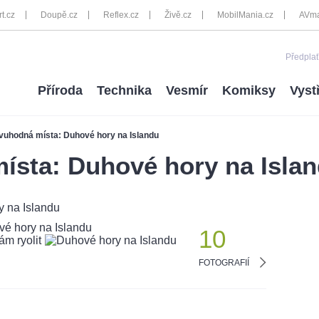
rt.cz
Doupě.cz
Reflex.cz
Živě.cz
MobilMania.cz
AVma
Předplať
Příroda
Technika
Vesmír
Komiksy
Vyst
vuhodná místa: Duhové hory na Islandu
ísta: Duhové hory na Isla
10
FOTOGRAFIÍ