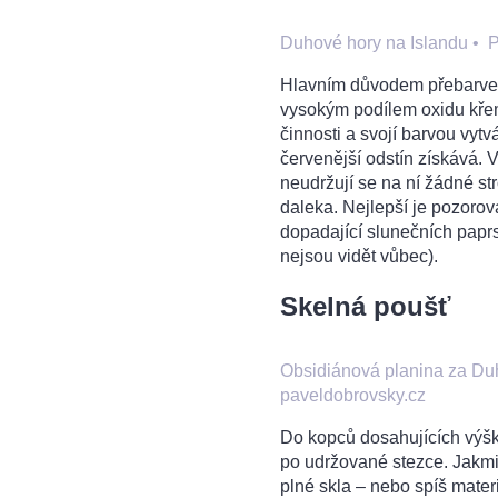
Duhové hory na Islandu
•
P
Hlavním důvodem přebarveno
vysokým podílem oxidu křem
činnosti a svojí barvou vytvá
červenější odstín získává.
neudržují se na ní žádné st
daleka. Nejlepší je pozoro
dopadající slunečních paprs
nejsou vidět vůbec).
Skelná poušť
Obsidiánová planina za Du
paveldobrovsky.cz
Do kopců dosahujících výšk
po udržované stezce. Jakmil
plné skla – nebo spíš materi