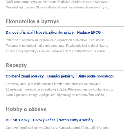
Další dinosaurus vyhyne. Microsoft předělává Správu tisku ve Windows 1...
Nejdetailnější záběry Slunce odhalují dosud nespatřené plazmové víry n...
Ekonomika a byznys
Daňové přiznání
Novela zákoníku práce
Nadace EPCG
Příhraniční obchody už nejsou jen o cigaretách a alkoholu. Češi do nic...
Fotoaparát po dědovi může mít cenu auta. Rozhoduje jediný detail, kter...
Že lidé chtějí kombíky? Luxusní Volva V90 leží v autosalonech s milion...
Recepty
Oblíbené zimní polévky
Domácí pekárny
Jídlo podle horoskopu
Zmrzlina, jakou jste ještě nejedli! Pět míst, kde zmrzlina chutná jako...
10 nejlepších receptů na švestkové koláče: Přenesou vás do kuchyně u b...
Sladký poklad u cesty: Využijte letní špendlíky do tvarohového koláče,...
Hobby a zábava
BLESK Tlapky
Divoký kačer
Netflix filmy a seriály
Cestovní horečka šlechty: Chuďas z Klatovska otrokářem v Jižní Americe