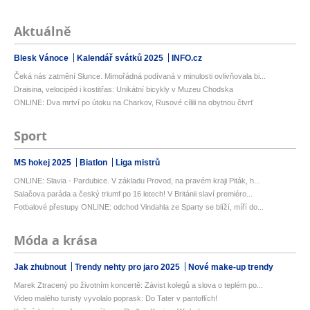
Aktuálně
Blesk Vánoce
Kalendář svátků 2025
INFO.cz
Čeká nás zatmění Slunce. Mimořádná podívaná v minulosti ovlivňovala bi...
Draisina, velocipéd i kostitřas: Unikátní bicykly v Muzeu Chodska
ONLINE: Dva mrtví po útoku na Charkov, Rusové cílili na obytnou čtvrť
Sport
MS hokej 2025
Biatlon
Liga mistrů
ONLINE: Slavia - Pardubice. V základu Provod, na pravém kraji Piták, h...
Salačova paráda a český triumf po 16 letech! V Británii slaví premiéro...
Fotbalové přestupy ONLINE: odchod Vindahla ze Sparty se blíží, míří do...
Móda a krása
Jak zhubnout
Trendy nehty pro jaro 2025
Nové make-up trendy
Marek Ztracený po životním koncertě: Závist kolegů a slova o teplém po...
Video malého turisty vyvolalo poprask: Do Tater v pantoflích!