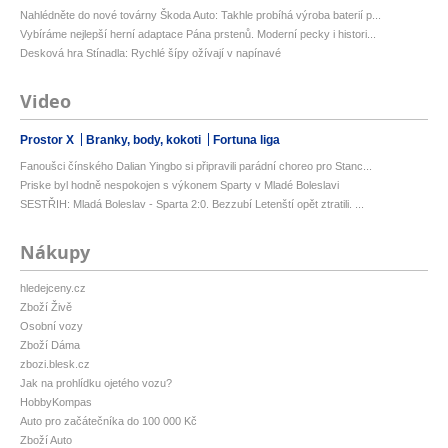
Nahlédněte do nové továrny Škoda Auto: Takhle probíhá výroba baterií p...
Vybíráme nejlepší herní adaptace Pána prstenů. Moderní pecky i histori...
Desková hra Stínadla: Rychlé šípy ožívají v napínavé
Video
Prostor X
Branky, body, kokoti
Fortuna liga
Fanoušci čínského Dalian Yingbo si připravili parádní choreo pro Stanc...
Priske byl hodně nespokojen s výkonem Sparty v Mladé Boleslavi
SESTŘIH: Mladá Boleslav - Sparta 2:0. Bezzubí Letenští opět ztratili. ...
Nákupy
hledejceny.cz
Zboží Živě
Osobní vozy
Zboží Dáma
zbozi.blesk.cz
Jak na prohlídku ojetého vozu?
HobbyKompas
Auto pro začátečníka do 100 000 Kč
Zboží Auto