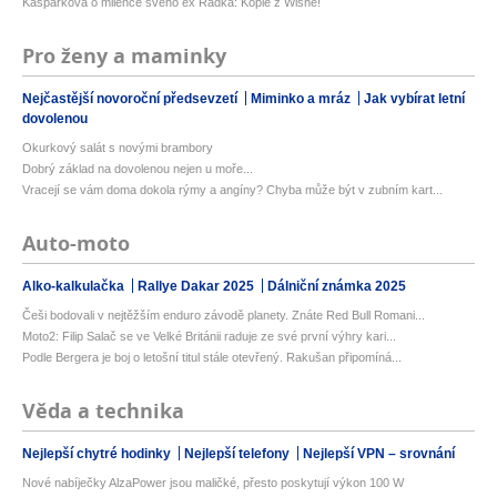
Kašpárková o milence svého ex Radka: Kopie z Wishe!
Pro ženy a maminky
Nejčastější novoroční předsevzetí
Miminko a mráz
Jak vybírat letní
dovolenou
Okurkový salát s novými brambory
Dobrý základ na dovolenou nejen u moře...
Vracejí se vám doma dokola rýmy a angíny? Chyba může být v zubním kart...
Auto-moto
Alko-kalkulačka
Rallye Dakar 2025
Dálniční známka 2025
Češi bodovali v nejtěžším enduro závodě planety. Znáte Red Bull Romani...
Moto2: Filip Salač se ve Velké Británii raduje ze své první výhry kari...
Podle Bergera je boj o letošní titul stále otevřený. Rakušan připomíná...
Věda a technika
Nejlepší chytré hodinky
Nejlepší telefony
Nejlepší VPN – srovnání
Nové nabíječky AlzaPower jsou maličké, přesto poskytují výkon 100 W