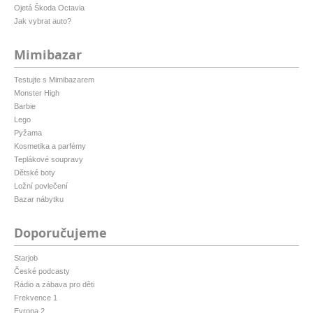
Ojetá Škoda Octavia
Jak vybrat auto?
Mimibazar
Testujte s Mimibazarem
Monster High
Barbie
Lego
Pyžama
Kosmetika a parfémy
Teplákové soupravy
Dětské boty
Ložní povlečení
Bazar nábytku
Doporučujeme
Starjob
České podcasty
Rádio a zábava pro děti
Frekvence 1
Evropa 2