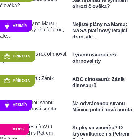
Jak hromadné vymírání
ohrozí člověka?
Nejisté plány na Marsu:
VESMÍR
NASA platí nový létající
dron, ale…
Tyrannosaurus rex
PŘÍRODA
ohrnoval rty
ABC dinosaurů: Zánik
PŘÍRODA
dinosaurů
Na odvrácenou stranu
VESMÍR
Měsíce poletí nová sonda
Sopky ve vesmíru? O
VIDEO
kryovulkánech s Petrem