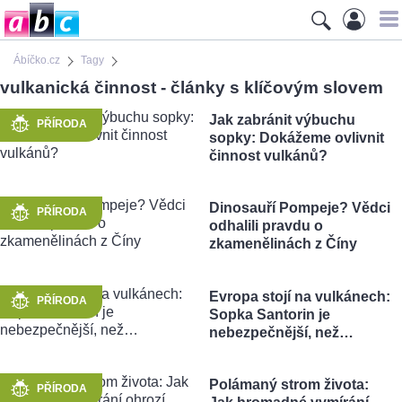
Ábíčko.cz
Tagy
vulkanická činnost - články s klíčovým slovem
Jak zabránit výbuchu
PŘÍRODA
sopky: Dokážeme ovlivnit
činnost vulkánů?
Dinosauří Pompeje? Vědci
PŘÍRODA
odhalili pravdu o
zkamenělinách z Číny
Evropa stojí na vulkánech:
PŘÍRODA
Sopka Santorin je
nebezpečnější, než…
Polámaný strom života:
PŘÍRODA