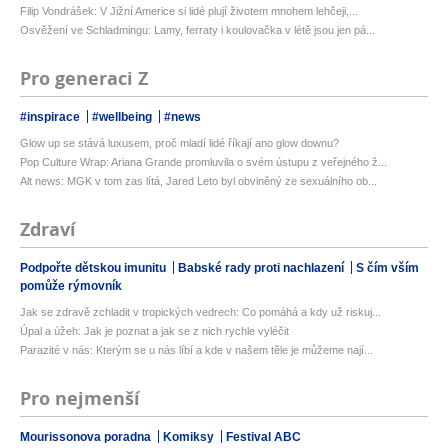
Filip Vondrášek: V Jižní Americe si lidé plují životem mnohem lehčeji,...
Osvěžení ve Schladmingu: Lamy, ferraty i koulovačka v létě jsou jen pá...
Pro generaci Z
#inspirace
#wellbeing
#news
Glow up se stává luxusem, proč mladí lidé říkají ano glow downu?
Pop Culture Wrap: Ariana Grande promluvila o svém ústupu z veřejného ž...
Alt news: MGK v tom zas lítá, Jared Leto byl obviněný ze sexuálního ob...
Zdraví
Podpořte dětskou imunitu
Babské rady proti nachlazení
S čím vším
pomůže rýmovník
Jak se zdravě zchladit v tropických vedrech: Co pomáhá a kdy už riskuj...
Úpal a úžeh: Jak je poznat a jak se z nich rychle vyléčit
Parazité v nás: Kterým se u nás líbí a kde v našem těle je můžeme nají...
Pro nejmenší
Mourissonova poradna
Komiksy
Festival ABC