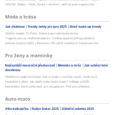
ONLINE: Teplice - Plzeň. Hyský v ohrožení, udrží se proti rozjetým Sev...
Móda a krása
Jak zhubnout
Trendy nehty pro jaro 2025
Nové make-up trendy
Jiskřivý mejdan TV Prima: Známá trojice odcházela do tmy
Tragická smrt na Jindřichohradecku: Cyklista spadl do příkopu plného k...
Nehoda českých řidičů v Bavorsku: Pět vážně zraněných! Zasahoval vrtul...
Pro ženy a maminky
Nejčastější novoroční předsevzetí
Miminko a mráz
Jak vybírat letní
dovolenou
Dědečkové podle horoskopu. Kdo se bude s vnoučaty mazlit, chodit na vý...
Houbaření s dětmi. Jak dobře znáte české houby? Udělejte si KVÍZ!
Kamarádka, která zažila totéž, je k nezaplacení. Proč jsou přátelství ...
Auto-moto
Alko-kalkulačka
Rallye Dakar 2025
Dálniční známka 2025