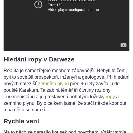
Hledání ropy v Darweze
Realita je samozřejmě mnohem zábavnější. Nebyli to čerti,
byli to sovětští prospektoři, inženýři a geologové. Při hledání
nových nalezišť
zemního plynu
před 46 lety zavítali i do
pouště Karakum. Ta zabírá téměř tři čtvrtiny rozlohy
Turkmenistánu a je proslavená bohatými ložisky
ropy
a
zemního plynu. Bylo celkem jasné, že stačí někde kopnout
a na něco se narazí.
Rychle ven!
Na to něco se narazilo kousek pod povrchem. Vrtáky stroje