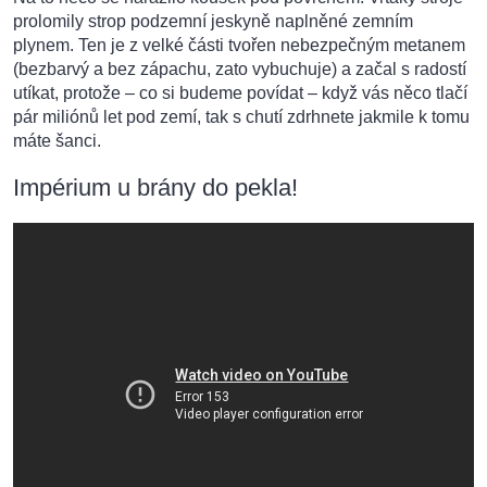
prolomily strop podzemní jeskyně naplněné zemním
plynem. Ten je z velké části tvořen nebezpečným metanem
(bezbarvý a bez zápachu, zato vybuchuje) a začal s radostí
utíkat, protože – co si budeme povídat – když vás něco tlačí
pár miliónů let pod zemí, tak s chutí zdrhnete jakmile k tomu
máte šanci.
Impérium u brány do pekla!