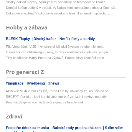
Sladký poklad u cesty: Využijte letní špendlíky do tvarohového koláče,...
Domácí kečup pečený v troubě: Vyžaduje minimum práce a chutná lépe než...
Cuketová zmrzlina? Vyzkoušejte nečekaný letní hit a geniální způsob, j...
Hobby a zábava
BLESK Tlapky
Divoký kačer
Netflix filmy a seriály
Filip Vondrášek: V Jižní Americe si lidé plují životem mnohem lehčeji,...
Osvěžení ve Schladmingu: Lamy, ferraty i koulovačka v létě jsou jen pá...
Tipy na víkend: Harry Potter na výstavě! Folklor, bitvy i setkání vodn...
Pro generaci Z
#inspirace
#wellbeing
#news
Alt news: MGK v tom zas lítá, Jared Leto byl obviněný ze sexuálního ob...
RECEPT: Perfektní letní kombinace, které tě zchladí, i kdybys nechtěl*...
Proč každá generace hledá svůj signature beauty look
Zdraví
Podpořte dětskou imunitu
Babské rady proti nachlazení
S čím vším