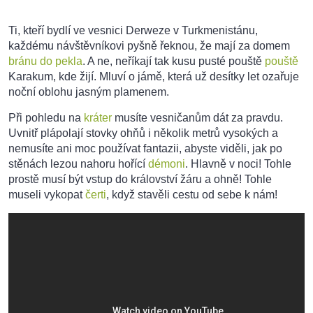
Ti, kteří bydlí ve vesnici Derweze v Turkmenistánu,
každému návštěvníkovi pyšně řeknou, že mají za domem
bránu do pekla
. A ne, neříkají tak kusu pusté pouště
pouště
Karakum, kde žijí. Mluví o jámě, která už desítky let ozařuje
noční oblohu jasným plamenem.
Při pohledu na
kráter
musíte vesničanům dát za pravdu.
Uvnitř plápolají stovky ohňů i několik metrů vysokých a
nemusíte ani moc používat fantazii, abyste viděli, jak po
stěnách lezou nahoru hořící
démoni
. Hlavně v noci! Tohle
prostě musí být vstup do království žáru a ohně! Tohle
museli vykopat
čerti
, když stavěli cestu od sebe k nám!