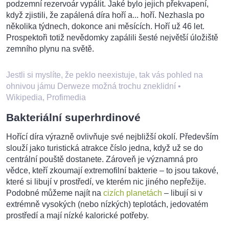
podzemní rezervoár vypálit. Jaké bylo jejich překvapení,
když zjistili, že zapálená díra hoří a... hoří. Nezhasla po
několika týdnech, dokonce ani měsících. Hoří už 46 let.
Prospektoři totiž nevědomky zapálili šesté největší úložiště
zemního plynu na světě.
Jestli si myslíte, že peklo neexistuje, tak vás pohled na
ohnivou jámu Derweze možná trochu zneklidní
•
Wikipedia, Profimedia
Bakteriální superhrdinové
Hořící díra výrazně ovlivňuje své nejbližší okolí. Především
slouží jako turistická atrakce číslo jedna, když už se do
centrální pouště dostanete. Zároveň je významná pro
vědce, kteří zkoumají extremofilní bakterie – to jsou takové,
které si libují v prostředí, ve kterém nic jiného nepřežije.
Podobné můžeme najít na
cizích planetách
– libují si v
extrémně vysokých (nebo nízkých) teplotách, jedovatém
prostředí a mají nízké kalorické potřeby.