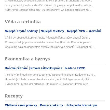
Chcete řidičák, svobodu a vlastní auto? V průměru si připravte 337.000...
Jediný vesnický radar vybral 50 milionů. Obyvatelé se přitom dávno bou...
Kvíz: Arvid Lindblad dnes slaví 19. narozeniny. Co o tomto britském zá...
Věda a technika
Nejlepší chytré hodinky
Nejlepší telefony
Nejlepší VPN – srovnání
Čínští výrobci opět kopírují Apple. Pět největších značek chystá čtver...
Rusko požaduje povinnou instalaci státních aplikací do iPhonů. Apple o...
Česko má dalšího dodavatele světových čipových gigantů. S expanzí na T...
Ekonomika a byznys
Daňové přiznání
Novela zákoníku práce
Nadace EPCG
Tajemství měnové intervence: obranou japonského jenu chrání Amerika hl...
U pražských hal chceme hlavně více akcí, lepší VIP i gastronomii, říká...
Evropě hrozí rychlá dezertifikace. Do roku 2040 zasáhne i Polabí a již...
Recepty
Oblíbené zimní polévky
Domácí pekárny
Jídlo podle horoskopu