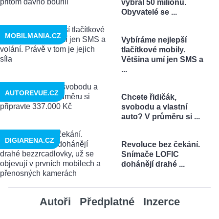
vybral 50 milionů.
Obyvatelé se ...
MOBILMANIA.CZ
Vybíráme nejlepší
tlačítkové mobily.
Většina umí jen SMS a
...
AUTOREVUE.CZ
Chcete řidičák,
svobodu a vlastní
auto? V průměru si ...
DIGIARENA.CZ
Revoluce bez čekání.
Snímače LOFIC
dohánějí drahé ...
Autoři
Předplatné
Inzerce