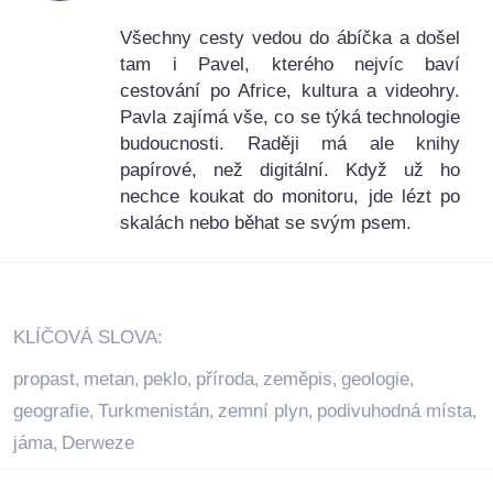
Všechny cesty vedou do ábíčka a došel
tam i Pavel, kterého nejvíc baví
cestování po Africe, kultura a videohry.
Pavla zajímá vše, co se týká technologie
budoucnosti. Raději má ale knihy
papírové, než digitální. Když už ho
nechce koukat do monitoru, jde lézt po
skalách nebo běhat se svým psem.
KLÍČOVÁ SLOVA:
propast
metan
peklo
příroda
zeměpis
geologie
,
,
,
,
,
,
geografie
Turkmenistán
zemní plyn
podivuhodná místa
,
,
,
,
jáma
Derweze
,