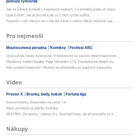
pomůže rýmovník
Jak se zdravě zchladit v tropických vedrech: Co pomáhá a kdy už riskuj...
Úpal a úžeh: Jak je poznat a jak se z nich rychle vyléčit
Parazité v nás: Kterým se u nás líbí a kde v našem těle je můžeme nají...
Pro nejmenší
Mourissonova poradna
Komiksy
Festival ABC
Vyzkoušejte český kyberpunk. V Netspectre se stanete elitním hackerem ...
Plastikový model Handley Page Hampden 1:72: Postavili jsme létající ku...
Kdo vynalezl kapesník? Historie od středověku po papírové kapesníky
Video
Prostor X
Branky, body, kokoti
Fortuna liga
Koncert Marka Ztraceného na Letné 7.8.
Klaus promluvil na pohřbu Knížáka
SESTŘIH: Zbrojovka - Liberec 0:1. Rozhodl Dulay, ale při premiéře za S...
Nákupy