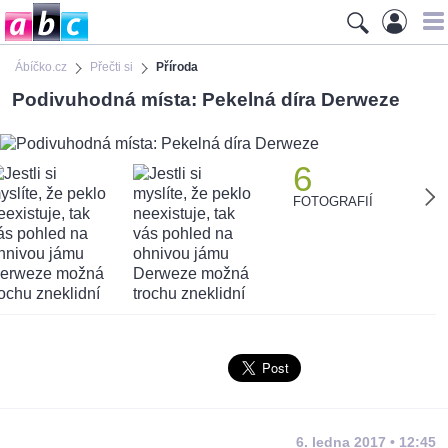
Ábíčko.cz
Přečti si
Příroda
Podivuhodná místa: Pekelná díra Derweze
6
FOTOGRAFIÍ
6. ledna 2017 • 12:45