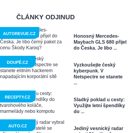
ČLÁNKY ODJINUD
AUTOREVUE.CZ
Honosný Mercedes-
Maybach GLS 680 přijel
do Česka. Je libo ...
DOUPĚ.CZ
Vyzkoušejte český
kyberpunk. V
Netspectre se stanete
...
RECEPTY.CZ
Sladký poklad u cesty:
Využijte letní špendlíky
do ...
AUTO.CZ
Jediný vesnický radar