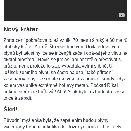
Nový kráter
Zhroucení pokračovalo, až vznikl 70 metrů široký a 30 metrů
hluboký kráter. A z něj šlo všechno ven. Únik jedovatých
plynů byl tak silný, že se inženýři začali obávat jeho vlivu na
okolní prostředí. Navíc se jim asi ani nechtělo přestávat s
průzkumem, protože lokace vypadala velmi slibně. U
ložisek zemního plynu se často nalézají také přírodní
zásobárny ropy. Těžko ale dál vrtat a zapouštět sondy, když
kolem vás uniká extrémně hořlavý metan. Počkat! Říkal
někdo extrémně hořlavý? Aha! A tak bylo rozhodnuto, že se
to celé zapálí.
Škrt!
Původní myšlenka byla, že zapálením budou plyny
vyčerpány během několika dní. Inženýři prostě chtěli celý