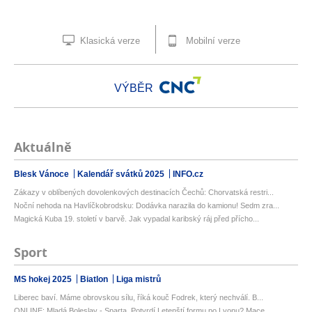
Klasická verze
Mobilní verze
VÝBĚR
Aktuálně
Blesk Vánoce
Kalendář svátků 2025
INFO.cz
Zákazy v oblíbených dovolenkových destinacích Čechů: Chorvatská restri...
Noční nehoda na Havlíčkobrodsku: Dodávka narazila do kamionu! Sedm zra...
Magická Kuba 19. století v barvě. Jak vypadal karibský ráj před přícho...
Sport
MS hokej 2025
Biatlon
Liga mistrů
Liberec baví. Máme obrovskou sílu, říká kouč Fodrek, který nechválí. B...
ONLINE: Mladá Boleslav - Sparta. Potvrdí Letenští formu po Lyonu? Mace...