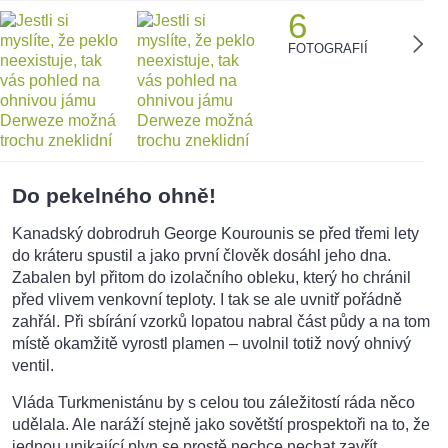
6
FOTOGRAFIÍ
Do pekelného ohně!
Kanadský dobrodruh George Kourounis se před třemi lety
do kráteru spustil a jako první člověk dosáhl jeho dna.
Zabalen byl přitom do izolačního obleku, který ho chránil
před vlivem venkovní teploty. I tak se ale uvnitř pořádně
zahřál. Při sbírání vzorků lopatou nabral část půdy a na tom
místě okamžitě vyrostl plamen – uvolnil totiž nový ohnivý
ventil.
Vláda Turkmenistánu by s celou tou záležitostí ráda něco
udělala. Ale naráží stejně jako sovětští prospektoři na to, že
jednou unikající plyn se prostě nechce nechat zavřít.