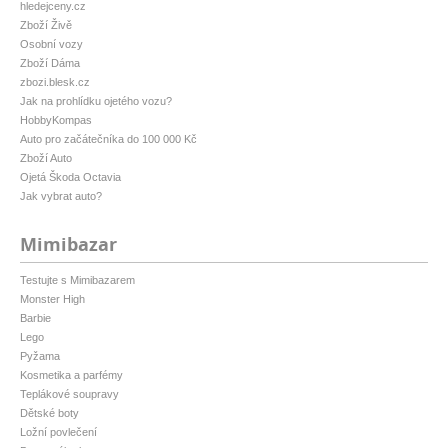
hledejceny.cz
Zboží Živě
Osobní vozy
Zboží Dáma
zbozi.blesk.cz
Jak na prohlídku ojetého vozu?
HobbyKompas
Auto pro začátečníka do 100 000 Kč
Zboží Auto
Ojetá Škoda Octavia
Jak vybrat auto?
Mimibazar
Testujte s Mimibazarem
Monster High
Barbie
Lego
Pyžama
Kosmetika a parfémy
Teplákové soupravy
Dětské boty
Ložní povlečení