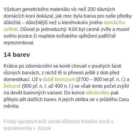
Výzkum genetického materiálu víc než 200 dávných
domácích koní dokázal, jak moc byla barva pro naše předky
důležitá – důležitější než u kteréhokoliv jiného
domácího
zvířete
. Důvod je jednoduchý: Kůň byl cenné zvíře a musel
svého jezdce či majitele koňského spřežení patřičně
reprezentovat.
14 barev
Krátce po zdomácnění se koně chovali v pouhých šesti
různých barvách, z nichž tři si přinesli ještě z dob před
domestikací. Už v
době bronzové
(2700 – 900 let př. n. l.) a
železné
(900 př. n. l. až 400 n. l.) se však tento počet zvýšil
na devět barevných variant. Do konce
středověku
pak
přibylo pět dalších barev. A jejich obliba se v průběhu času
měnila.
Fríský sportovní kůň vznikl křížením fríského koně s
teplokrevníky
•
iStock