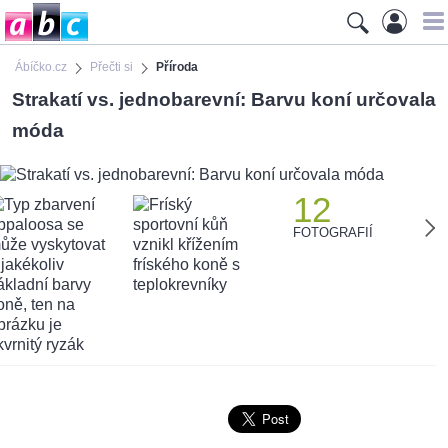
Ábíčko.cz
Přečti si
Příroda
Strakatí vs. jednobarevní: Barvu koní určovala
móda
12
FOTOGRAFIÍ