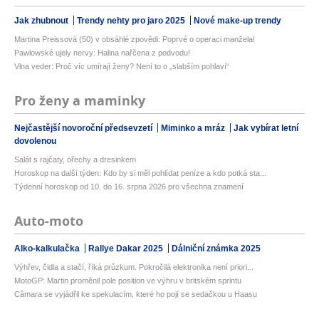
Jak zhubnout
Trendy nehty pro jaro 2025
Nové make-up trendy
Martina Preissová (50) v obsáhlé zpovědi: Poprvé o operaci manžela!
Pawlowské ujely nervy: Halina nařčena z podvodu!
Vlna veder: Proč víc umírají ženy? Není to o „slabším pohlaví“
Pro ženy a maminky
Nejčastější novoroční předsevzetí
Miminko a mráz
Jak vybírat letní
dovolenou
Salát s rajčaty, ořechy a dresinkem
Horoskop na další týden: Kdo by si měl pohlídat peníze a kdo potká sta...
Týdenní horoskop od 10. do 16. srpna 2026 pro všechna znamení
Auto-moto
Alko-kalkulačka
Rallye Dakar 2025
Dálniční známka 2025
Výhřev, čidla a stačí, říká průzkum. Pokročilá elektronika není priori...
MotoGP: Martin proměnil pole position ve výhru v britském sprintu
Câmara se vyjádřil ke spekulacím, které ho pojí se sedačkou u Haasu