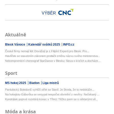
VÝBĚR
Aktuálně
Blesk Vánoce
Kalendář svátků 2025
INFO.cz
České firmy nemají lidi: Dovážejí je z Filipín! Experti pro Blesk: Pro...
Havlíček se stavebním zákonem protlačil změnu názvu svého ministerstva...
Nekompromisní choreograf StarDance v Blesku: Slova o krizích a docháze...
Sport
MS hokej 2025
Biatlon
Liga mistrů
Pardubický Boledovič vyhlíží střet se Slavií: Je škoda, že to nedokáže...
Na hokejistu Gáboríka se sesypal nespočet obvinění z nevěry: Nečekaný ...
Kundrátek poprvé rozebírá konec v Třinci: Těžko jsem se s některými vě...
Móda a krása