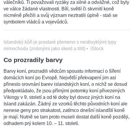
válečníků. Ti považovali ryzáky za silné a odvážné, což byly
ve válce žádané vlastnosti. Bílí, světlí či skvrnití koně
nicméně přežili a svůj význam neztratili úplně - stali se
symbolem vládců a vojevůdců.
Islandský kůň je prastaré plemeno s neobvyklými typy
mimochodu (známými jako skeid a tölt)
•
iStock
Co prozradily barvy
Barvy koní, prozradili vědcům spoustu informací o šíření
domácích koní po Evropě. Největší překvapení jim asi
přineslo srovnání barev islandských koní, o nichž se dosud
předpokládalo, že jsou přímými potomky koní přivezených
Vikingy v 9. století a od té doby byl dovoz jiných koní na
Island zakázán. Žádný ze vzorků těchto původních koní ale
nenese geny pro strakatost, zatímco dnešní islandští koně
je mají. Nutně se tam proto museli dostat další koně později,
odhadem prý kolem 10. – 11. století.