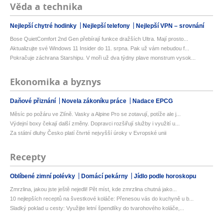
Věda a technika
Nejlepší chytré hodinky
Nejlepší telefony
Nejlepší VPN – srovnání
Bose QuietComfort 2nd Gen přebírají funkce dražších Ultra. Mají prosto...
Aktualizujte své Windows 11 Insider do 11. srpna. Pak už vám nebudou f...
Pokračuje záchrana Starshipu. V moři už dva týdny plave monstrum vysok...
Ekonomika a byznys
Daňové přiznání
Novela zákoníku práce
Nadace EPCG
Měsíc po požáru ve Zlíně. Vasky a Alpine Pro se zotavují, potíže ale j...
Výdejní boxy čekají další změny. Dopravci rozšiřují služby i využití u...
Za státní dluhy Česko platí čtvrté nejvyšší úroky v Evropské unii
Recepty
Oblíbené zimní polévky
Domácí pekárny
Jídlo podle horoskopu
Zmrzlina, jakou jste ještě nejedli! Pět míst, kde zmrzlina chutná jako...
10 nejlepších receptů na švestkové koláče: Přenesou vás do kuchyně u b...
Sladký poklad u cesty: Využijte letní špendlíky do tvarohového koláče,...