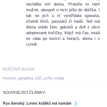
nechtěla mít doma. Protože to není
možné, alespoň o nich píše do ábíčka. I
tak se jich u ní vystřídala spousta,
včetně štírů, pavouků či hadů. Teď má
doma stádo želv, gekonů a dvě z ulice
adoptované kočičky. Když má čas, toulá
se ráda po lesích a horách, doma i v
cizině.
KLÍČOVÁ SLOVA:
historie
genetika
kůň
zvíře
móda
,
,
,
,
SOUVISEJÍCÍ ČLÁNKY:
Rys iberský: Lovec králíků má namále