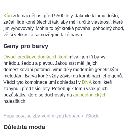
Kůň
zdomácněl asi před 5500 lety. Jakmile k tomu došlo,
začali lidé koně šlechtit tak, aby měli určité vlastnosti, které
jim vyhovovaly. Mohla to být krotká povaha, pohodlný chod,
větší velikost a samozřejmě také barva.
Geny pro barvy
Divocí předkové domácích koní
mívali jen tři barvy –
hnědou, šedou a plavou. Jakou srst měli jejich
domestikovaní potomci, víme díky moderním genetickým
metodám. Barva koně vždy závisí na kombinaci jeho genů.
Vědci tyto kombinace umí dohledat i v
DNA
koní, kteří
zahynuli před tisíci lety. Potřebují k tomu však jejich
pozůstatky, které se dochovaly na
archeologických
nalezištích.
Appaloosa se zbarvením typu leopard
•
iStock
Důležitá móda