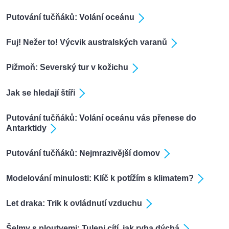
Putování tučňáků: Volání oceánu
Fuj! Nežer to! Výcvik australských varanů
Pižmoň: Severský tur v kožichu
Jak se hledají štíři
Putování tučňáků: Volání oceánu vás přenese do
Antarktidy
Putování tučňáků: Nejmrazivější domov
Modelování minulosti: Klíč k potížím s klimatem?
Let draka: Trik k ovládnutí vzduchu
Šelmy s ploutvemi: Tuleni cítí, jak ryba dýchá