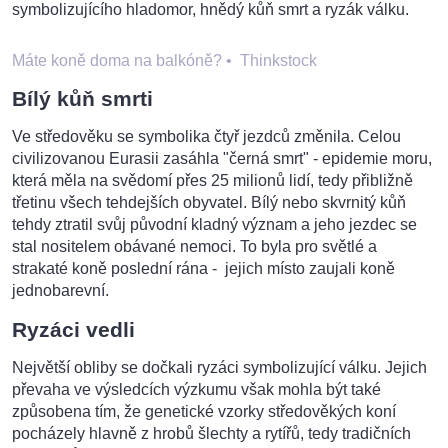
symbolizujícího hladomor, hnědý kůň smrt a ryzák válku.
Máte koně doma na balkóně?
•
Thinkstock
Bílý kůň smrti
Ve středověku se symbolika čtyř jezdců změnila. Celou
civilizovanou Eurasii zasáhla "černá smrt" - epidemie moru,
která měla na svědomí přes 25 milionů lidí, tedy přibližně
třetinu všech tehdejších obyvatel. Bílý nebo skvrnitý kůň
tehdy ztratil svůj původní kladný význam a jeho jezdec se
stal nositelem obávané nemoci. To byla pro světlé a
strakaté koně poslední rána - jejich místo zaujali koně
jednobarevní.
Ryzáci vedli
Největší obliby se dočkali ryzáci symbolizující válku. Jejich
převaha ve výsledcích výzkumu však mohla být také
způsobena tím, že genetické vzorky středověkých koní
pocházely hlavně z hrobů šlechty a rytířů, tedy tradičních