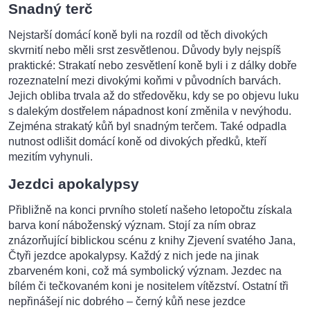
Snadný terč
Nejstarší domácí koně byli na rozdíl od těch divokých
skvrnití nebo měli srst zesvětlenou. Důvody byly nejspíš
praktické: Strakatí nebo zesvětlení koně byli i z dálky dobře
rozeznatelní mezi divokými koňmi v původních barvách.
Jejich obliba trvala až do středověku, kdy se po objevu luku
s dalekým dostřelem nápadnost koní změnila v nevýhodu.
Zejména strakatý kůň byl snadným terčem. Také odpadla
nutnost odlišit domácí koně od divokých předků, kteří
mezitím vyhynuli.
Jezdci apokalypsy
Přibližně na konci prvního století našeho letopočtu získala
barva koní náboženský význam. Stojí za ním obraz
znázorňující biblickou scénu z knihy Zjevení svatého Jana,
Čtyři jezdce apokalypsy. Každý z nich jede na jinak
zbarveném koni, což má symbolický význam. Jezdec na
bílém či tečkovaném koni je nositelem vítězství. Ostatní tři
nepřinášejí nic dobrého – černý kůň nese jezdce