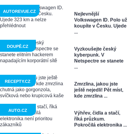
AUTOREVUE.CZ
Nejlevnější
Volkswagen ID. Polo už
koupíte v Česku. Ujede
...
DOUPĚ.CZ
Vyzkoušejte český
kyberpunk. V
Netspectre se stanete
...
RECEPTY.CZ
Zmrzlina, jakou jste
ještě nejedli! Pět míst,
kde zmrzlina ...
AUTO.CZ
Výhřev, čidla a stačí,
říká průzkum.
Pokročilá elektronika ...