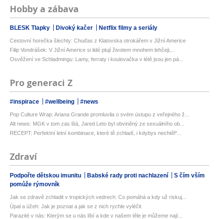
Hobby a zábava
BLESK Tlapky
Divoký kačer
Netflix filmy a seriály
Cestovní horečka šlechty: Chuďas z Klatovska otrokářem v Jižní Americe
Filip Vondrášek: V Jižní Americe si lidé plují životem mnohem lehčeji,...
Osvěžení ve Schladmingu: Lamy, ferraty i koulovačka v létě jsou jen pá...
Pro generaci Z
#inspirace
#wellbeing
#news
Pop Culture Wrap: Ariana Grande promluvila o svém ústupu z veřejného ž...
Alt news: MGK v tom zas lítá, Jared Leto byl obviněný ze sexuálního ob...
RECEPT: Perfektní letní kombinace, které tě zchladí, i kdybys nechtěl*...
Zdraví
Podpořte dětskou imunitu
Babské rady proti nachlazení
S čím vším
pomůže rýmovník
Jak se zdravě zchladit v tropických vedrech: Co pomáhá a kdy už riskuj...
Úpal a úžeh: Jak je poznat a jak se z nich rychle vyléčit
Parazité v nás: Kterým se u nás líbí a kde v našem těle je můžeme nají...