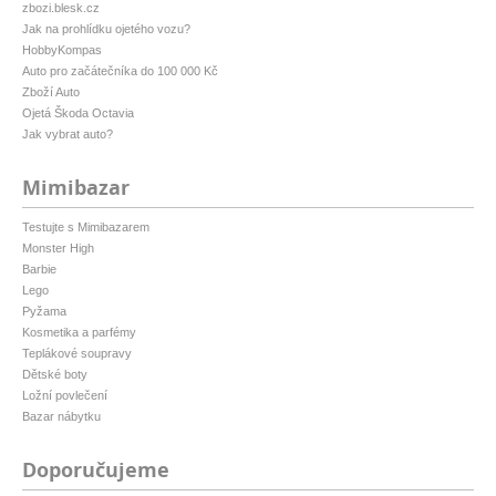
zbozi.blesk.cz
Jak na prohlídku ojetého vozu?
HobbyKompas
Auto pro začátečníka do 100 000 Kč
Zboží Auto
Ojetá Škoda Octavia
Jak vybrat auto?
Mimibazar
Testujte s Mimibazarem
Monster High
Barbie
Lego
Pyžama
Kosmetika a parfémy
Teplákové soupravy
Dětské boty
Ložní povlečení
Bazar nábytku
Doporučujeme