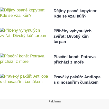
Dějiny psané kopytem:
Kde se vzal kůň?
Příběhy vyhynulých
zvířat: Divoký kůň
tarpan
Píseční koně: Potrava
přichází z moře
Pravěký pakůň: Antilopa
s dinosauřím čumákem