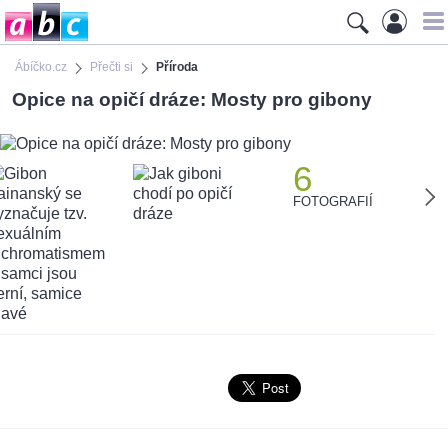
Ábíčko.cz
Přečti si
Příroda
Opice na opičí dráze: Mosty pro gibony
6
FOTOGRAFIÍ