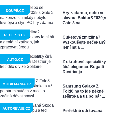
DOUPĚ.CZ
Hry zadarmo, nebo se
slevou: Baldur&#039;s
Gate 3 na ...
RECEPTY.CZ
Cuketová zmrzlina?
Vyzkoušejte nečekaný
letní hit a ...
AUTO.CZ
Z okruhové specialitky
čirá elegance. Bugatti
Destrier je ...
MOBILMANIA.CZ
Samsung Galaxy Z
Fold8 na to jde pěkně
zeširoka a už po pár ...
AUTOREVUE.CZ
Perfektně udržovaná