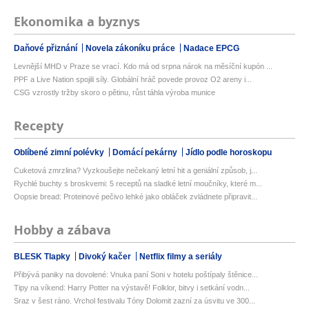
Ekonomika a byznys
Daňové přiznání
Novela zákoníku práce
Nadace EPCG
Levnější MHD v Praze se vrací. Kdo má od srpna nárok na měsíční kupón ...
PPF a Live Nation spojili síly. Globální hráč povede provoz O2 areny i...
CSG vzrostly tržby skoro o pětinu, růst táhla výroba munice
Recepty
Oblíbené zimní polévky
Domácí pekárny
Jídlo podle horoskopu
Cuketová zmrzlina? Vyzkoušejte nečekaný letní hit a geniální způsob, j...
Rychlé buchty s broskvemi: 5 receptů na sladké letní moučníky, které m...
Oopsie bread: Proteinové pečivo lehké jako obláček zvládnete připravit...
Hobby a zábava
BLESK Tlapky
Divoký kačer
Netflix filmy a seriály
Přibývá paniky na dovolené: Vnuka paní Soni v hotelu poštípaly štěnice...
Tipy na víkend: Harry Potter na výstavě! Folklor, bitvy i setkání vodn...
Sraz v šest ráno. Vrchol festivalu Tóny Dolomit zazní za úsvitu ve 300...