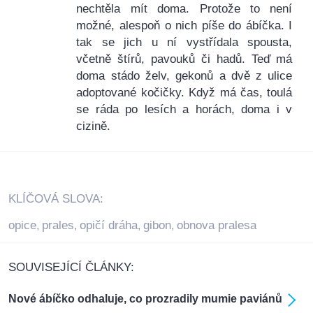
nechtěla mít doma. Protože to není
možné, alespoň o nich píše do ábíčka. I
tak se jich u ní vystřídala spousta,
včetně štírů, pavouků či hadů. Teď má
doma stádo želv, gekonů a dvě z ulice
adoptované kočičky. Když má čas, toulá
se ráda po lesích a horách, doma i v
cizině.
KLÍČOVÁ SLOVA:
opice
prales
opičí dráha
gibon
obnova pralesa
,
,
,
,
SOUVISEJÍCÍ ČLÁNKY:
Nové ábíčko odhaluje, co prozradily mumie paviánů