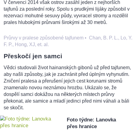
V červenci 2014 však ostrov zasáhl jeden z nejhorších
tajfunů za poslední roky. Spolu s prudkými lijáky způsobil v
rezervaci mohutné sesuvy půdy, vyvracel stromy a rozdělil
prales hlubokými průrvami širokými až 30 metrů.
Průrvy v pralese způsobené tajfunem
•
Chan, B. P. L., Lo, Y.
F. P., Hong, XJ, et. al.
Přeskočí jen samci
Vědci studovali život hainanských gibonů už před tajfunem,
aby našli způsoby, jak je zachránit před úplným vyhynutím.
Zničení pralesa a přerušení jejich cest korunami stromů
znamenalo novou neznámou hrozbu. Ukázalo se, že
dospělí samci dokážou na některých místech průrvy
překonat, ale samice a mladí jedinci před nimi váhali a báli
se skočit.
Foto týdne: Lanovka
přes hranice