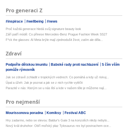
Pro generaci Z
#inspirace
#wellbeing
#news
Proč každá generace hledá svůj signature beauty look
Září patří módě: Co přinese Mercedes-Benz Prague Fashion Week SS27
F*ck the glasses: AI Meta brýle mají zjednodušit život, zatím ale děla...
Zdraví
Podpořte dětskou imunitu
Babské rady proti nachlazení
S čím vším
pomůže rýmovník
Jak se zdravě zchladit v tropických vedrech: Co pomáhá a kdy už riskuj...
Úpal a úžeh: Jak je poznat a jak se z nich rychle vyléčit
Parazité v nás: Kterým se u nás líbí a kde v našem těle je můžeme nají...
Pro nejmenší
Mourissonova poradna
Komiksy
Festival ABC
Hry zadarmo, nebo se slevou: Baldur's Gate 3 na konzolích nikdy nebylo...
Nový král druhohor: Obří mořský plaz Tylosaurus rex byl postrachem oce...