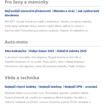
Pro ženy a maminky
Nejčastější novoroční předsevzetí
Miminko a mráz
Jak vybírat letní
dovolenou
RECEPT: Kynutý švestkový koláč s drobenkou. Klasika, se kterou zaboduj...
Tohle nikdy neříkejte! Slova, kterými rodiče dětem ubližují ze všeho n...
Kam na výlet? Krkonoše jsou sázkou na jistotu. Objevte 10 nejlepších m...
Auto-moto
Alko-kalkulačka
Rallye Dakar 2025
Dálniční známka 2025
Z okruhové specialitky čirá elegance. Bugatti Destrier je třetí dílo d...
Největší škodovka už se vyrábí. Peaq sjíždí z linky v Mladé Boleslavi
FIA nechce rušit algoritmy, které řídí pohonné jednotky. Podle Tombazi...
Věda a technika
Nejlepší chytré hodinky
Nejlepší telefony
Nejlepší VPN – srovnání
Nintendo Switch 2 po prvním roce. Smysluplný upgrade s jediným důležit...
Experti předvedli, jak snadno lze napadnout dětské hodinky. Na dálku z...
Výborný notebook za 18 tisíc. Lenovo má jemný a jasný OLED, dostatek v...