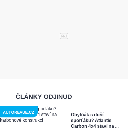
ČLÁNKY ODJINUD
AUTOREVUE.CZ
Obytňák s duší
sporťáku? Atlantis
Carbon 4x4 staví na ...