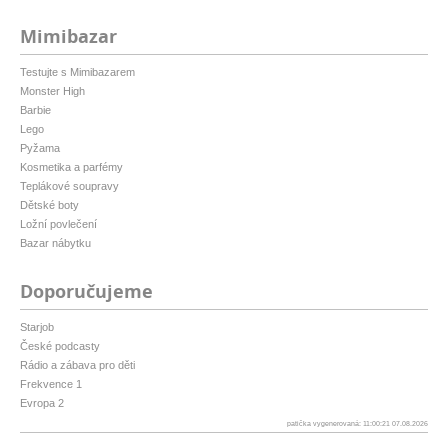
Mimibazar
Testujte s Mimibazarem
Monster High
Barbie
Lego
Pyžama
Kosmetika a parfémy
Teplákové soupravy
Dětské boty
Ložní povlečení
Bazar nábytku
Doporučujeme
Starjob
České podcasty
Rádio a zábava pro děti
Frekvence 1
Evropa 2
patička vygenerovaná: 11:00:21 07.08.2026