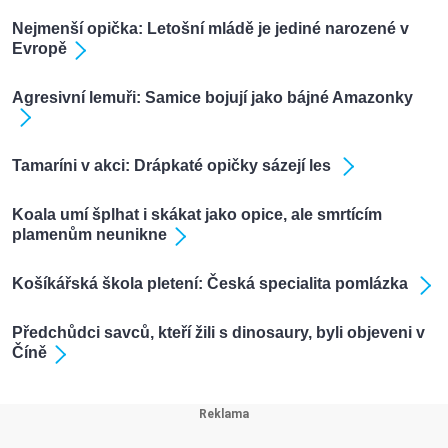
Nejmenší opička: Letošní mládě je jediné narozené v
Evropě
Agresivní lemuři: Samice bojují jako bájné Amazonky
Tamaríni v akci: Drápkaté opičky sázejí les
Koala umí šplhat i skákat jako opice, ale smrtícím
plamenům neunikne
Košíkářská škola pletení: Česká specialita pomlázka
Předchůdci savců, kteří žili s dinosaury, byli objeveni v
Číně