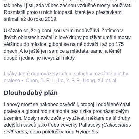
tak nebyli jisti, zda vůbec začnou vzdušné mosty používat.
Rozmístili proto u nich fotopasti, které je s přestávkami
snímali až do roku 2019.
Ukázalo se, že giboni jsou velmi nedůvěřiví. Zatímco v
jiných oblastech začali cílové druhy používat umělé mosty
většinou do měsíce, giboni se na ně odvážili až po 175
dnech. A to ještě jen samice a mláďata, samci a téměř
dospělí jedinci je nevyužili nikdy.
Lijáky, které doprovázely tajfun, spláchly rozsáhlé plochy
pralesa
•
Chan, B. P. L., Lo, Y. F. P., Hong, XJ, et. al.
Dlouhodobý plán
Lanový most se nakonec osvědčil, propojil oddělené části
pralesa a giboní rodina mohla bez rizika procházet celým
územím. Mosty navíc začaly využívat i některé další druhy
zdejších savců jako třeba veverky Pallasovy
(Callosciurus
erythraeus)
nebo poletušky rodu
Hylopetes
.