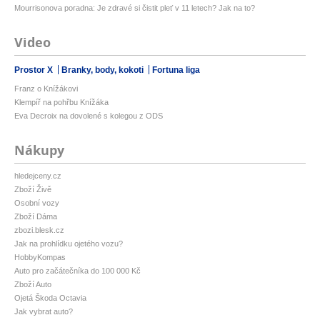
Mourrisonova poradna: Je zdravé si čistit pleť v 11 letech? Jak na to?
Video
Prostor X
Branky, body, kokoti
Fortuna liga
Franz o Knížákovi
Klempíř na pohřbu Knížáka
Eva Decroix na dovolené s kolegou z ODS
Nákupy
hledejceny.cz
Zboží Živě
Osobní vozy
Zboží Dáma
zbozi.blesk.cz
Jak na prohlídku ojetého vozu?
HobbyKompas
Auto pro začátečníka do 100 000 Kč
Zboží Auto
Ojetá Škoda Octavia
Jak vybrat auto?