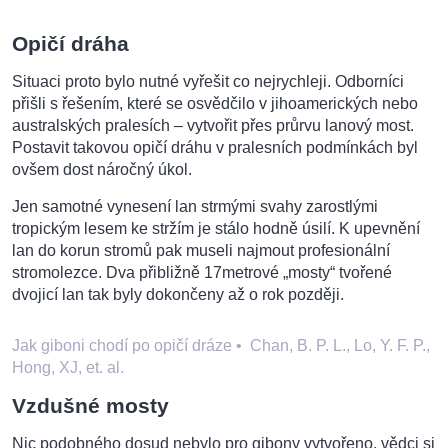
Opičí dráha
Situaci proto bylo nutné vyřešit co nejrychleji. Odborníci
přišli s řešením, které se osvědčilo v jihoamerických nebo
australských pralesích – vytvořit přes průrvu lanový most.
Postavit takovou opičí dráhu v pralesních podmínkách byl
ovšem dost náročný úkol.
Jen samotné vynesení lan strmými svahy zarostlými
tropickým lesem ke stržím je stálo hodně úsilí. K upevnění
lan do korun stromů pak museli najmout profesionální
stromolezce. Dva přibližně 17metrové „mosty“ tvořené
dvojicí lan tak byly dokončeny až o rok později.
Jak giboni chodí po opičí dráze
•
Chan, B. P. L., Lo, Y. F. P.,
Hong, XJ, et. al.
Vzdušné mosty
Nic podobného dosud nebylo pro gibony vytvořeno, vědci si