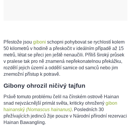
Přestože jsou
giboni
schopni pohybovat se rychlostí kolem
50 kilometrů v hodině a přeskočit v ideálním případě až 15
metrů, létat se přeci jen ještě nenaučili. Příliš široký průsek
v pralese tak pro ně znamená nepřekonatelnou překážku,
rozdělí jejich území a oddělí samice od samců nebo jim
znemožní přístup k potravě.
Gibony ohrozil ničivý tajfun
Právě tomuto problému čelil na čínském ostrově Hainan
snad nejvzácnější primát světa, kriticky ohrožený
gibon
hainanský
(Nomascus hainanus)
. Posledních 30
přežívajících jedinců žije pouze v Národní přírodní rezervaci
Hainan Bawangling.