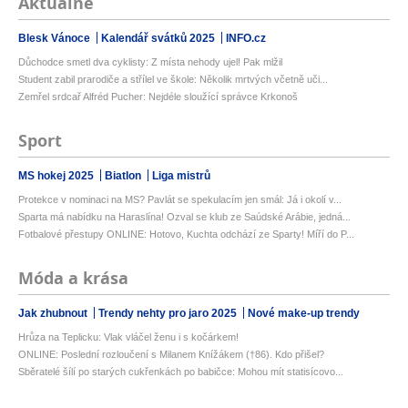
Aktuálně
Blesk Vánoce
Kalendář svátků 2025
INFO.cz
Důchodce smetl dva cyklisty: Z místa nehody ujel! Pak mlžil
Student zabil prarodiče a střílel ve škole: Několik mrtvých včetně uči...
Zemřel srdcař Alfréd Pucher: Nejdéle sloužící správce Krkonoš
Sport
MS hokej 2025
Biatlon
Liga mistrů
Protekce v nominaci na MS? Pavlát se spekulacím jen smál: Já i okolí v...
Sparta má nabídku na Haraslína! Ozval se klub ze Saúdské Arábie, jedná...
Fotbalové přestupy ONLINE: Hotovo, Kuchta odchází ze Sparty! Míří do P...
Móda a krása
Jak zhubnout
Trendy nehty pro jaro 2025
Nové make-up trendy
Hrůza na Teplicku: Vlak vláčel ženu i s kočárkem!
ONLINE: Poslední rozloučení s Milanem Knížákem (†86). Kdo přišel?
Sběratelé šílí po starých cukřenkách po babičce: Mohou mít statisícovo...