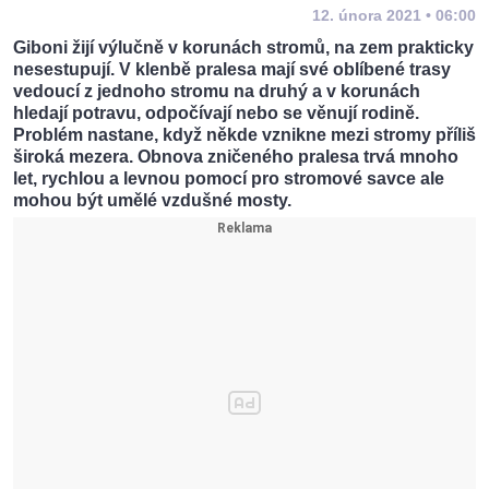
12. února 2021 • 06:00
Giboni žijí výlučně v korunách stromů, na zem prakticky
nesestupují. V klenbě pralesa mají své oblíbené trasy
vedoucí z jednoho stromu na druhý a v korunách
hledají potravu, odpočívají nebo se věnují rodině.
Problém nastane, když někde vznikne mezi stromy příliš
široká mezera. Obnova zničeného pralesa trvá mnoho
let, rychlou a levnou pomocí pro stromové savce ale
mohou být umělé vzdušné mosty.