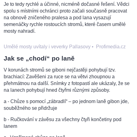
Je to tedy rychlé a účinné, nicméně dočasné řešení. Vědci
spolu s místními ochránci proto začali současně pracovat
na obnově zničeného pralesa a pod lana vysazují
semenáčky rychle rostoucích stromů, které časem umělé
mosty nahradí.
Umělé mosty uvítaly i veverky Pallasovy
•
Profimedia.cz
Jak se „chodí“ po laně
V korunách stromů se giboni nejčastěji pohybují tzv.
brachiací: Zavěšeni za ruce se na větvi zhoupnou a
přehmátnou na další. Snímky z fotopastí ale ukázaly, že se
na lanech pohybují hned čtyřmi různými způsoby.
a - Chůze s pomocí „zábradlí“ – po jednom laně gibon jde,
souběžného se přidržuje
b - Ručkování v závěsu za všechny čtyři končetiny pod
lanem