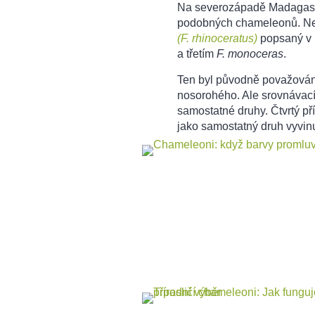
Na severozápadě Madagaskar
podobných chameleonů. Nej
(F. rhinoceratus)
popsaný v 
a třetím
F. monoceras
.
Ten byl původně považová
nosorohého. Ale srovnávací s
samostatné druhy. Čtvrtý p
jako samostatný druh vyvin