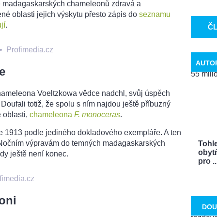
ace madagaskarských chameleonů zdravá a
é oblasti jejich výskytu přesto zápis do
seznamu
jí
.
Č
•
Profimedia.cz
AUTO
e
chameleona Voeltzkowa vědce nadchl, svůj úspěch
Doufali totiž, že spolu s ním najdou ještě příbuzný
é oblasti,
chameleona
F. monoceras
.
ce 1913 podle jediného dokladového exempláře. A ten
ý! Nočním výpravám do temných madagaskarských
Tohle
obytň
edy ještě není konec.
pro ..
fimedia.cz
oni
DOU