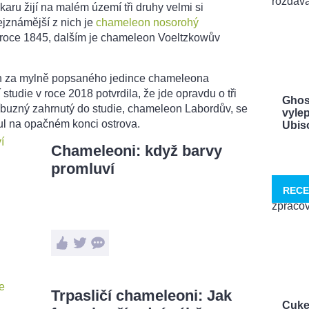
u žijí na malém území tři druhy velmi si
známější z nich je
chameleon nosorohý
roce 1845, dalším je chameleon Voeltzkowův
n za mylně popsaného jedince chameleona
tudie v roce 2018 potvrdila, že jde opravdu o tři
Ghos
říbuzný zahrnutý do studie, chameleon Labordův, se
vylep
ul na opačném konci ostrova.
Ubisof
Chameleoni: když barvy
promluví
RECE
Trpasličí chameleoni: Jak
Cuke