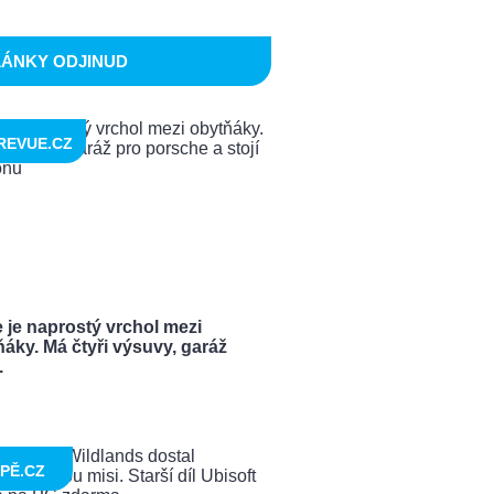
LÁNKY ODJINUD
REVUE.CZ
 je naprostý vrchol mezi
áky. Má čtyři výsuvy, garáž
.
PĚ.CZ