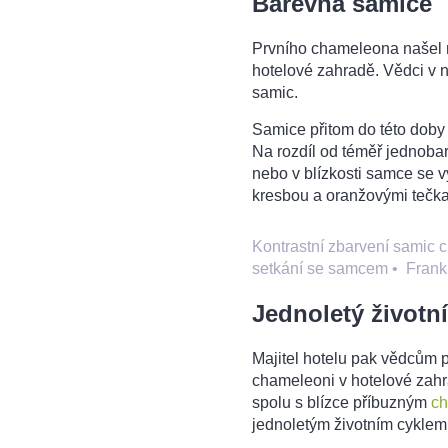
Barevná samice
Prvního chameleona našel mí
hotelové zahradě. Vědci v ní
samic.
Samice přitom do této doby 
Na rozdíl od téměř jednoba
nebo v blízkosti samce se 
kresbou a oranžovými tečk
Kontrastní zbarvení samic 
setkání se samcem
•
Frank
Jednoletý životn
Majitel hotelu pak vědcům p
chameleoni v hotelové zahr
spolu s blízce příbuzným
c
jednoletým životním cyklem,