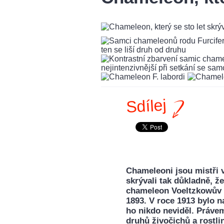
Sdílej
Chameleoni jsou mistři 
skrývali tak důkladně, ž
chameleon Voeltzkowův (
1893. V roce 1913 bylo n
ho nikdo neviděl. Právem
druhů živočichů a rostli