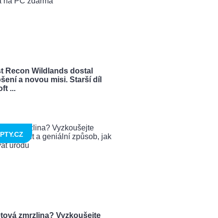
t Recon Wildlands dostal
šení a novou misi. Starší díl
t ...
PTY.CZ
tová zmrzlina? Vyzkoušejte