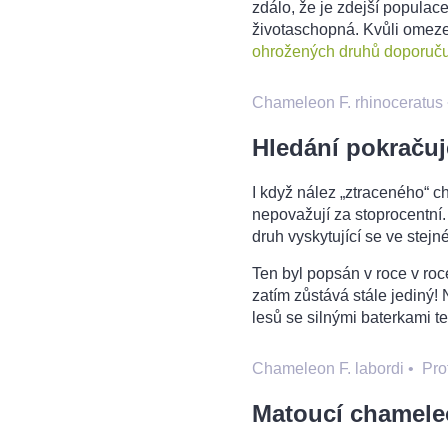
zdálo, že je zdejší popul
životaschopná. Kvůli omezen
ohrožených druhů doporuču
Chameleon F. rhinoceratus
Hledání pokračuj
I když nález „ztraceného“ 
nepovažují za stoprocentní. 
druh vyskytující se ve stejn
Ten byl popsán v roce v ro
zatím zůstává stále jedin
lesů se silnými baterkami t
Chameleon F. labordi
•
Pro
Matoucí chamele