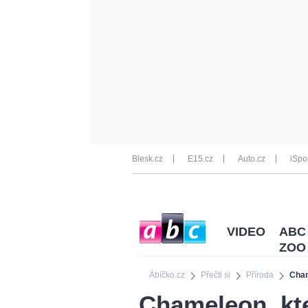
Blesk.cz
E15.cz
Auto.cz
iSpo
VIDEO
ABC
ZOO
Ábíčko.cz
Přečti si
Příroda
Cham
Chameleon, kte