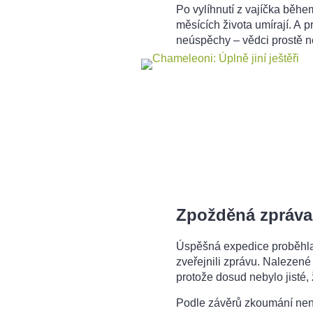
Po vylíhnutí z vajíčka běhe
měsících života umírají. A p
neúspěchy – vědci prostě n
Zpožděná zpráva
Úspěšná expedice proběhla 
zveřejnili zprávu. Nalezen
protože dosud nebylo jisté,
Podle závěrů zkoumání není