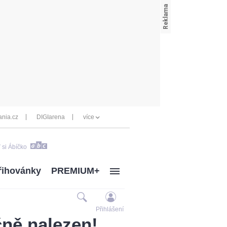
nia.cz
DIGIarena
více
 si Ábíčko
řihovánky
PREMIUM+
Přihlášení
čně nalezen!