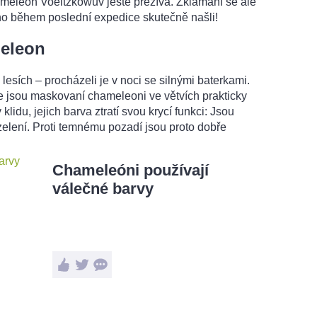
ameleon Voeltzkowův ještě přežívá. Zklamání se ale
ho během poslední expedice skutečně našli!
eleon
lesích – procházeli je v noci se silnými baterkami.
e jsou maskovaní chameleoni ve větvích prakticky
 klidu, jejich barva ztratí svou krycí funkci: Jsou
zelení. Proti temnému pozadí jsou proto dobře
Chameleóni používají
válečné barvy