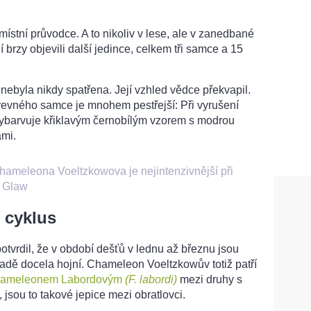
stní průvodce. A to nikoliv v lese, ale v zanedbané
 brzy objevili další jedince, celkem tři samce a 15
nebyla nikdy spatřena. Její vzhled vědce překvapil.
revného samce je mnohem pestřejší: Při vyrušení
vybarvuje křiklavým černobílým vzorem s modrou
ami.
chameleona Voeltzkowova je nejintenzivnější při
 Glaw
í cyklus
otvrdil, že v období dešťů v lednu až březnu jsou
adě docela hojní. Chameleon Voeltzkowův totiž patří
hameleonem Labordovým
(F. labordi)
mezi druhy s
 jsou to takové jepice mezi obratlovci.