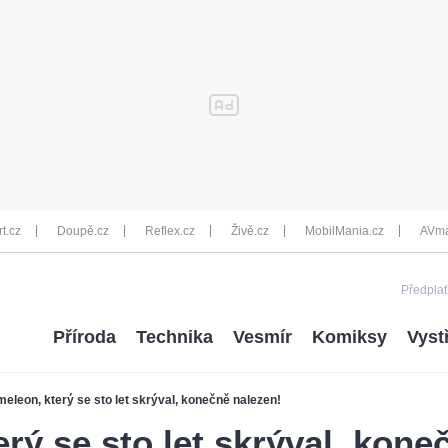
rt.cz
Doupě.cz
Reflex.cz
Živě.cz
MobilMania.cz
AVma
Předplať
Příroda
Technika
Vesmír
Komiksy
Vyst
eleon, který se sto let skrýval, konečně nalezen!
rý se sto let skrýval, kone