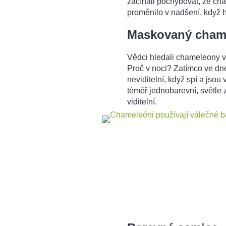
začínali pochybovat, že ch
proměnilo v nadšení, když 
Maskovaný cham
Vědci hledali chameleony v 
Proč v noci? Zatímco ve dn
neviditelní, když spí a jsou v
téměř jednobarevní, světle 
viditelní.