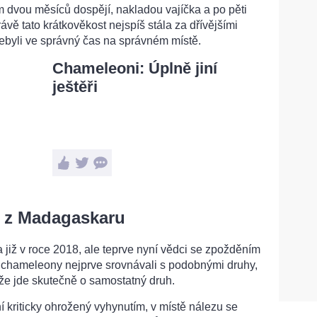
m dvou měsíců dospějí, nakladou vajíčka a po pěti
rávě tato krátkověkost nejspíš stála za dřívějšími
ebyli ve správný čas na správném místě.
Chameleoni: Úplně jiní
ještěři
 z Madagaskaru
již v roce 2018, ale teprve nyní vědci se zpožděním
é chameleony nejprve srovnávali s podobnými druhy,
 že jde skutečně o samostatný druh.
 kriticky ohrožený vyhynutím, v místě nálezu se