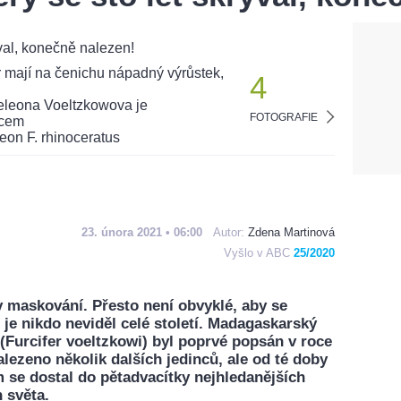
4
FOTOGRAFIE
23. února 2021 • 06:00
Autor:
Zdena Martinová
Vyšlo v ABC
25/2020
v maskování. Přesto není obvyklé, aby se
e je nikdo neviděl celé století. Madagaskarský
Furcifer voeltzkowi) byl poprvé popsán v roce
alezeno několik dalších jedinců, ale od té doby
 se dostal do pětadvacítky nejhledanějších
n světa.