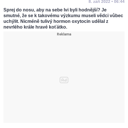
8. září 2022 • 06:44
Sprej do nosu, aby na sebe lvi byli hodnější? Je
smutné, že se k takovému výzkumu museli vědci vůbec
uchýlit. Nicméně tulivý hormon oxytocin udělal z
nevrlého krále hravé koťátko.