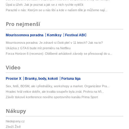
Úpal a úžeh: Jak je poznat a jak se z nich rychle vyléčit
Parazité v nás: Kterým se u nás líbí a kde v našem těle je můžeme nají...
Pro nejmenší
Mourissonova poradna
Komiksy
Festival ABC
Mourrisonova poradna: Je zdravé si čistit pleť v 11 letech? Jak na to?
Ukázka z GTA 6 bude mít premiéru na Netflixu
Forza Horizon 6 (recenze): Oblíbené arkádové závody se přesouvají do u...
Video
Prostor X
Branky, body, kokoti
Fortuna liga
Sex, fetiš, BDSM, ale i přednášky, workshopy a market. Organizátor Pra...
Hradec hrál velice dobře, ale kvalita soupeře byla znát. Prohra na hři...
Závěr tiskové konference nového sportovního kanálu Prima Sport
Nákupy
hledejceny.cz
Zboží Živě