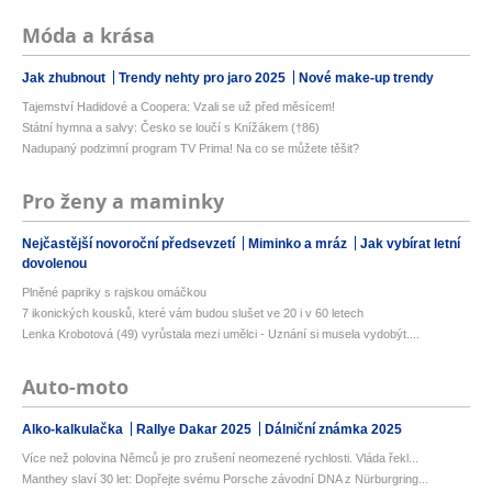
Móda a krása
Jak zhubnout
Trendy nehty pro jaro 2025
Nové make-up trendy
Tajemství Hadidové a Coopera: Vzali se už před měsícem!
Státní hymna a salvy: Česko se loučí s Knížákem (†86)
Nadupaný podzimní program TV Prima! Na co se můžete těšit?
Pro ženy a maminky
Nejčastější novoroční předsevzetí
Miminko a mráz
Jak vybírat letní
dovolenou
Plněné papriky s rajskou omáčkou
7 ikonických kousků, které vám budou slušet ve 20 i v 60 letech
Lenka Krobotová (49) vyrůstala mezi umělci - Uznání si musela vydobýt....
Auto-moto
Alko-kalkulačka
Rallye Dakar 2025
Dálniční známka 2025
Více než polovina Němců je pro zrušení neomezené rychlosti. Vláda řekl...
Manthey slaví 30 let: Dopřejte svému Porsche závodní DNA z Nürburgring...