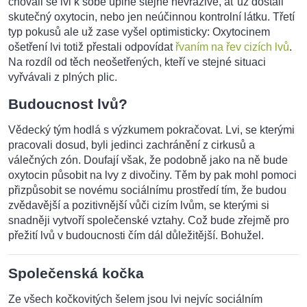
chovali se lvi k sobě úplně stejně nevraživě, ať už dostali
skutečný oxytocin, nebo jen neúčinnou kontrolní látku. Třetí
typ pokusů ale už zase vyšel optimisticky: Oxytocinem
ošetření lvi totiž přestali odpovídat
řvaním na řev cizích lvů
.
Na rozdíl od těch neošetřených, kteří ve stejné situaci
vyřvávali z plných plic.
Budoucnost lvů?
Vědecký tým hodlá s výzkumem pokračovat. Lvi, se kterými
pracovali dosud, byli jedinci zachránění z cirkusů a
válečných zón. Doufají však, že podobně jako na ně bude
oxytocin působit na lvy z divočiny. Těm by pak mohl pomoci
přizpůsobit se novému sociálnímu prostředí tím, že budou
zvědavější a pozitivnější vůči cizím lvům, se kterými si
snadněji vytvoří společenské vztahy. Což bude zřejmě pro
přežití lvů v budoucnosti čím dál důležitější. Bohužel.
Společenská kočka
Ze všech kočkovitých šelem jsou lvi nejvíc sociálním