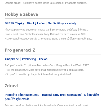
Oopsie bread: Proteinové pečivo lehké jako obláček zvládnete připravit...
Hobby a zábava
BLESK Tlapky
Divoký kačer
Netflix filmy a seriály
Přibývá paniky na dovolené: Vnuka paní Soni v hotelu poštípaly štěnice...
Sraz v šest ráno. Vrchol festivalu Tóny Dolomit zazní za úsvitu ve 300...
Nízkorozpočtová dovolená? Chorvatsko jedno z nejdražších v Evropě! Lev...
Pro generaci Z
#inspirace
#wellbeing
#news
Září patří módě: Co přinese Mercedes-Benz Prague Fashion Week SS27
F*ck the glasses: AI Meta brýle mají zjednodušit život, zatím ale děla...
Víš, proč ti po mléčných výrobcích možná nebývá dobře?
Zdraví
Podpořte dětskou imunitu
Babské rady proti nachlazení
S čím vším
pomůže rýmovník
Jak se zdravě zchladit v tropických vedrech: Co pomáhá a kdy už riskuj...