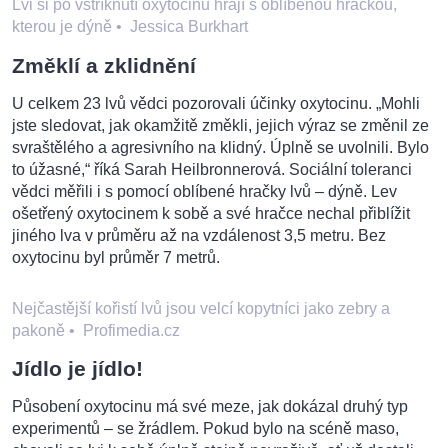
Lvi si po vstříknutí oxytocinu hrají s oblíbenou hračkou,
kterou je dýně
•
Jessica Burkhart
Změklí a zklidnění
U celkem 23 lvů vědci pozorovali účinky oxytocinu. „Mohli
jste sledovat, jak okamžitě změkli, jejich výraz se změnil ze
svraštělého a agresivního na klidný. Úplně se uvolnili. Bylo
to úžasné,“ říká Sarah Heilbronnerová. Sociální toleranci
vědci měřili i s pomocí oblíbené hračky lvů – dýně. Lev
ošetřený oxytocinem k sobě a své hračce nechal přiblížit
jiného lva v průměru až na vzdálenost 3,5 metru. Bez
oxytocinu byl průměr 7 metrů.
Nejčastější kořistí lvů jsou velcí kopytníci jako zebry a
pakoně
•
Profimedia.cz
Jídlo je jídlo!
Působení oxytocinu má své meze, jak dokázal druhý typ
experimentů – se žrádlem. Pokud bylo na scéně maso,