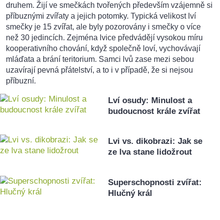
druhem. Žijí ve smečkách tvořených především vzájemně si
příbuznými zvířaty a jejich potomky. Typická velikost lví
smečky je 15 zvířat, ale byly pozorovány i smečky o více
než 30 jedincích. Zejména lvice předvádějí vysokou míru
kooperativního chování, když společně loví, vychovávají
mláďata a brání teritorium. Samci lvů zase mezi sebou
uzavírají pevná přátelství, a to i v případě, že si nejsou
příbuzní.
Lví osudy: Minulost a
budoucnost krále zvířat
Lvi vs. dikobrazi: Jak se
ze lva stane lidožrout
Superschopnosti zvířat:
Hlučný král