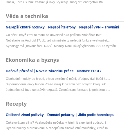
Dacia, Ford i Suzuki zastavují linky. Vyschlý Dunaj drtí energetiku Ba...
Věda a technika
Nejlepší chytré hodinky
Nejlepší telefony
Nejlepší VPN – srovnání
Co dělat, když ztratíte mobil na dovolené? Je potřeba znát číslo IMEI ...
Nečekejte na Android 17. Už teď si můžete ty nejlepší funkce vyzkoušet...
Synology má „novou“ řadu NASů. Modely Neo+ lákají výkonem, SSD a vyměn...
Ekonomika a byznys
Daňové přiznání
Novela zákoníku práce
Nadace EPCG
Obchodní modely se hroutí, trh se extrémně mění, předpovídají čeští ka...
Supermoderní vlaky budou Praze i kraji k ničemu bez nových kolejí, řík...
Jedna česká iluze se právě rozpadá. Zelená transformace je pojistkou p...
Recepty
Oblíbené zimní polévky
Domácí pekárny
Jídlo podle horoskopu
Cuketová zmrzlina? Vyzkoušejte nečekaný letní hit a geniální způsob, j...
Rychlé buchty s broskvemi: 5 receptů na sladké letní moučníky, které m...