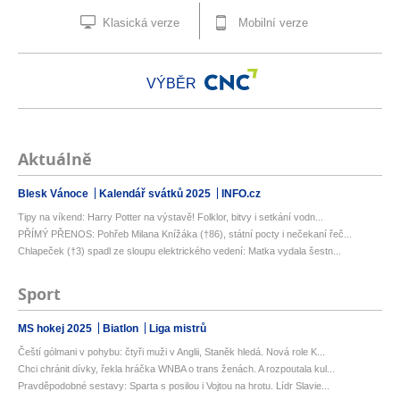
Klasická verze
Mobilní verze
VÝBĚR
Aktuálně
Blesk Vánoce
Kalendář svátků 2025
INFO.cz
Tipy na víkend: Harry Potter na výstavě! Folklor, bitvy i setkání vodn...
PŘÍMÝ PŘENOS: Pohřeb Milana Knížáka (†86), státní pocty i nečekaní řeč...
Chlapeček (†3) spadl ze sloupu elektrického vedení: Matka vydala šestn...
Sport
MS hokej 2025
Biatlon
Liga mistrů
Čeští gólmani v pohybu: čtyři muži v Anglii, Staněk hledá. Nová role K...
Chci chránit dívky, řekla hráčka WNBA o trans ženách. A rozpoutala kul...
Pravděpodobné sestavy: Sparta s posilou i Vojtou na hrotu. Lídr Slavie...