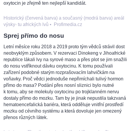
oxytocin je zřejmě ten nejlepší kandidát.
Historický (červená barva) a současný (modrá barva) areál
výsky- tu afrických lvů
•
Profimedia.cz
Sprej přímo do nosu
Letní měsíce roku 2018 a 2019 proto tým vědců strávil dost
neobvyklým způsobem. V rezervaci Dinokeng v Jihoafrické
republice lákali lvy na syrové maso a přes plot se jim snažili
do nosu vstříknout dávku oxytocinu. K tomu používali
zařízení podobné starým rozprašovacím lahvičkám na
voňavky. Proč vědci jednoduše nepřimíchali tulivý hormon
přímo do masa? Podání přes nosní sliznici bylo nutné
k tomu, aby se molekuly oxytocinu po trojklanném nervu
dostaly přímo do mozku. Tam by je jinak nepustila takzvaná
hematoencefalická bariéra, která odděluje vnitřní prostředí
mozku od cévního systému a která dovoluje jen omezený
přenos různých látek.