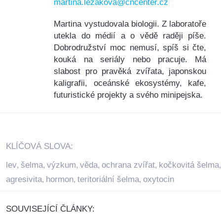
martina.lezakova@cncenter.cz
Martina vystudovala biologii. Z laboratoře
utekla do médií a o vědě raději píše.
Dobrodružství moc nemusí, spíš si čte,
kouká na seriály nebo pracuje. Má
slabost pro pravěká zvířata, japonskou
kaligrafii, oceánské ekosystémy, kafe,
futuristické projekty a svého minipejska.
KLÍČOVÁ SLOVA:
lev
šelma
výzkum
věda
ochrana zvířat
kočkovitá šelma
,
,
,
,
,
,
agresivita
hormon
teritoriální šelma
oxytocin
,
,
,
SOUVISEJÍCÍ ČLÁNKY: