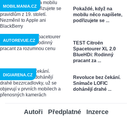
MOBILMANIA.CZ
Pokaždé, když na
mobilu něco napíšete,
podřizujete se ...
AUTOREVUE.CZ
TEST Citroën
Spacetourer XL 2.0
BlueHDi: Rodinný
pracant za ...
DIGIARENA.CZ
Revoluce bez čekání.
Snímače LOFIC
dohánějí drahé ...
Autoři
Předplatné
Inzerce