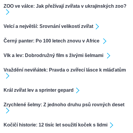
ZOO ve válce: Jak přežívají zvířata v ukrajinských zoo?
Velcí a největší: Srovnání velikostí zvířat
Černý panter: Po 100 letech znovu v Africe
Vlk a lev: Dobrodružný film s živými šelmami
Vraždění neviňátek: Pravda o zvířecí lásce k mláďatům
Král zvířat lev a sprinter gepard
Zrychlené šelmy: Z jednoho druhu psů rovných deset
Kočičí historie: 12 tisíc let soužití koček s lidmi