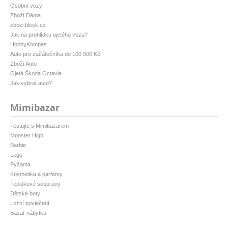
Osobní vozy
Zboží Dáma
zbozi.blesk.cz
Jak na prohlídku ojetého vozu?
HobbyKompas
Auto pro začátečníka do 100 000 Kč
Zboží Auto
Ojetá Škoda Octavia
Jak vybrat auto?
Mimibazar
Testujte s Mimibazarem
Monster High
Barbie
Lego
Pyžama
Kosmetika a parfémy
Teplákové soupravy
Dětské boty
Ložní povlečení
Bazar nábytku