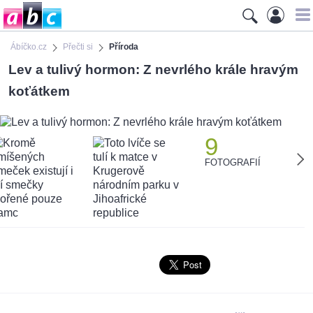
Ábíčko.cz
Přečti si
Příroda
Lev a tulivý hormon: Z nevrlého krále hravým
koťátkem
9
FOTOGRAFIÍ