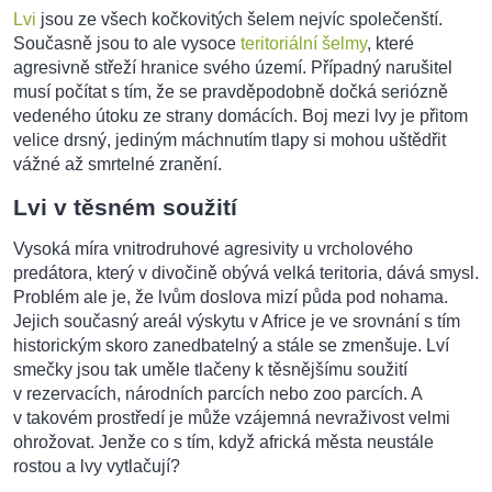
Lvi
jsou ze všech kočkovitých šelem nejvíc společenští.
Současně jsou to ale vysoce
teritoriální šelmy
, které
agresivně střeží hranice svého území. Případný narušitel
musí počítat s tím, že se pravděpodobně dočká seriózně
vedeného útoku ze strany domácích. Boj mezi lvy je přitom
velice drsný, jediným máchnutím tlapy si mohou uštědřit
vážné až smrtelné zranění.
Lvi v těsném soužití
Vysoká míra vnitrodruhové agresivity u vrcholového
predátora, který v divočině obývá velká teritoria, dává smysl.
Problém ale je, že lvům doslova mizí půda pod nohama.
Jejich současný areál výskytu v Africe je ve srovnání s tím
historickým skoro zanedbatelný a stále se zmenšuje. Lví
smečky jsou tak uměle tlačeny k těsnějšímu soužití
v rezervacích, národních parcích nebo zoo parcích. A
v takovém prostředí je může vzájemná nevraživost velmi
ohrožovat. Jenže co s tím, když africká města neustále
rostou a lvy vytlačují?