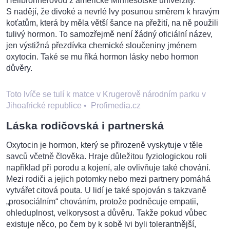
Heilbronnerovou z americké Minnesotské univerzity.
S nadějí, že divoké a nevrlé lvy posunou směrem k hravým
koťatům, která by měla větší šance na přežití, na ně použili
tulivý hormon. To samozřejmě není žádný oficiální název,
jen výstižná přezdívka chemické sloučeniny jménem
oxytocin. Také se mu říká hormon lásky nebo hormon
důvěry.
Toto lvíče se tulí k matce v Krugerově národním parku v
Jihoafrické republice
•
Profimedia.cz
Láska rodičovská i partnerská
Oxytocin je hormon, který se přirozeně vyskytuje v těle
savců včetně člověka. Hraje důležitou fyziologickou roli
například při porodu a kojení, ale ovlivňuje také chování.
Mezi rodiči a jejich potomky nebo mezi partnery pomáhá
vytvářet citová pouta. U lidí je také spojován s takzvaně
„prosociálním“ chováním, protože podněcuje empatii,
ohleduplnost, velkorysost a důvěru. Takže pokud vůbec
existuje něco, po čem by k sobě lvi byli tolerantnější,