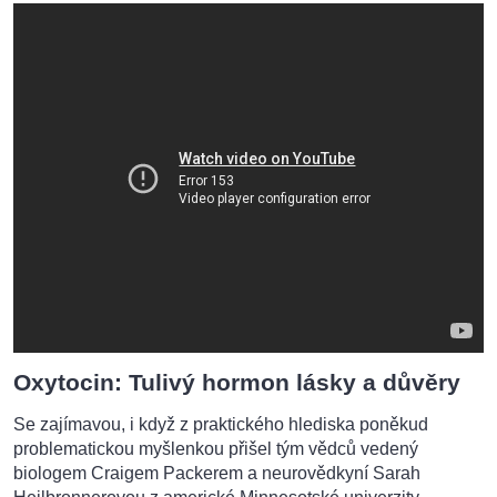
Oxytocin: Tulivý hormon lásky a důvěry
Se zajímavou, i když z praktického hlediska poněkud
problematickou myšlenkou přišel tým vědců vedený
biologem Craigem Packerem a neurovědkyní Sarah