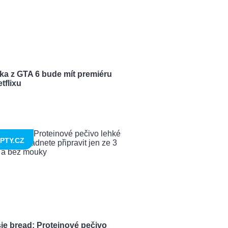
ka z GTA 6 bude mít premiéru
tflixu
PTY.CZ
ie bread: Proteinové pečivo