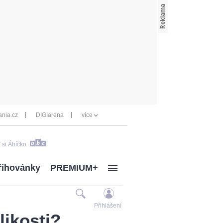
nia.cz
DIGIarena
více
 si Ábíčko
řihovánky
PREMIUM+
Přihlášení
likosti?