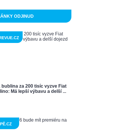
LÁNKY ODJINUD
REVUE.CZ
bublina za 200 tisíc vyzve Fiat
ino: Má lepší výbavu a delší ...
PĚ.CZ