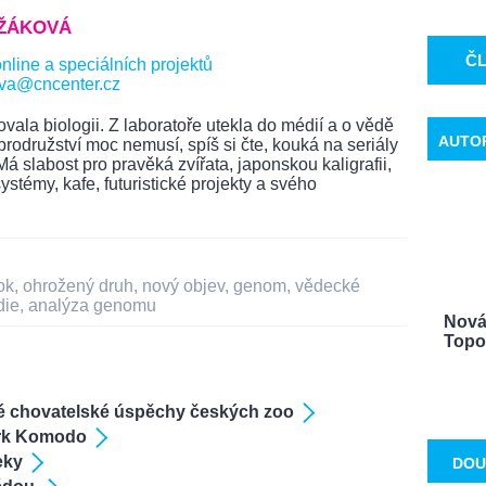
EŽÁKOVÁ
Č
line a speciálních projektů
ova@cncenter.cz
vala biologii. Z laboratoře utekla do médií a o vědě
AUTO
brodružství moc nemusí, spíš si čte, kouká na seriály
á slabost pro pravěká zvířata, japonskou kaligrafii,
stémy, kafe, futuristické projekty a svého
ok
,
ohrožený druh
,
nový objev
,
genom
,
vědecké
die
,
analýza genomu
Nová 
Topol
é chovatelské úspěchy českých zoo
ark Komodo
eky
DOU