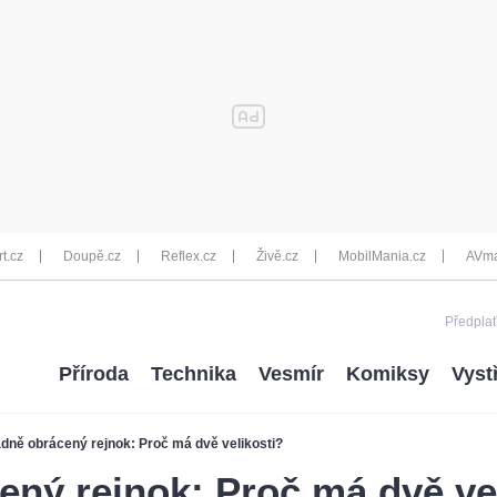
rt.cz
Doupě.cz
Reflex.cz
Živě.cz
MobilMania.cz
AVma
Předplať
Příroda
Technika
Vesmír
Komiksy
Vyst
dně obrácený rejnok: Proč má dvě velikosti?
ný rejnok: Proč má dvě ve