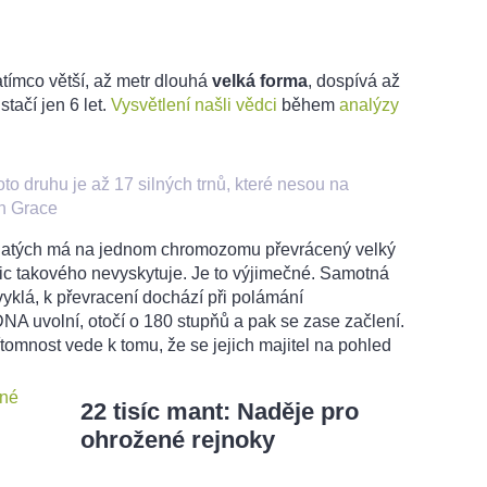
Zatímco větší, až metr dlouhá
velká forma
, dospívá až
stačí jen 6 let.
Vysvětlení našli vědci
během
analýzy
 druhu je až 17 silných trnů, které nesou na
en Grace
natých má na jednom chromozomu převrácený velký
nic takového nevyskytuje. Je to výjimečné. Samotná
yklá, k převracení dochází při polámání
DNA uvolní, otočí o 180 stupňů a pak se zase začlení.
ítomnost vede k tomu, že se jejich majitel na pohled
22 tisíc mant: Naděje pro
ohrožené rejnoky