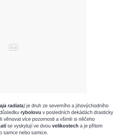
ja radiata
)
je druh ze severního a jihovýchodního
v důsledku
rybolovu
v posledních dekádách drasticky
ali věnovat více pozornosti a všimli si něčeho
atí
se vyskytují ve dvou
velikostech
a je přitom
á o samce nebo samice.