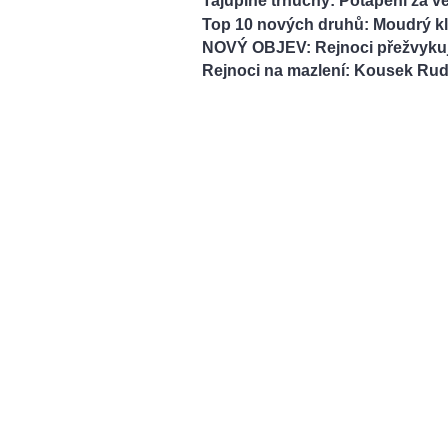
Tajuplné trnuchy: Potápění za 
Top 10 nových druhů: Moudrý kl
NOVÝ OBJEV: Rejnoci přežvykují
Rejnoci na mazlení: Kousek Ru