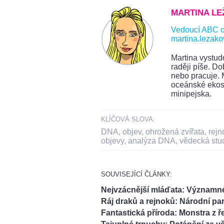
MARTINA L
Vedoucí ABC on
martina.lezak
Martina vystudo
raději píše. Do
nebo pracuje. M
oceánské ekosy
minipejska.
KLÍČOVÁ SLOVA:
DNA
,
objev
,
ohrožená zvířata
,
rejn
objevy
,
analýza DNA
,
vědecká stu
SOUVISEJÍCÍ ČLÁNKY:
Nejvzácnější mláďata: Významn
Ráj draků a rejnoků: Národní p
Fantastická příroda: Monstra z ř