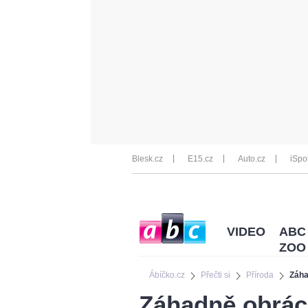
Blesk.cz
E15.cz
Auto.cz
iSpo
VIDEO
ABC
ZOO
Ábíčko.cz
Přečti si
Příroda
Záha
Záhadně obráce