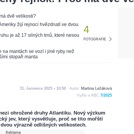
4
FOTOGRAFIE
31. července 2025 • 10:50
Autor:
Martina Ležáková
Vyšlo v ABC
7/2025
mezi ohrožené druhy Atlantiku. Nový výzkum
ký jev, který vysvětluje, proč se tito mořští
 dvou výrazně odlišných velikostech.