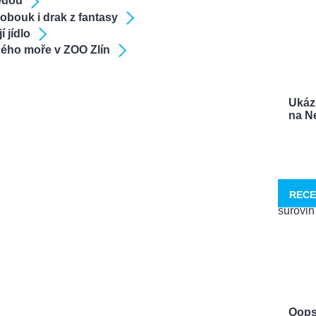
vědou
obouk i drak z fantasy
 jídlo
dého moře v ZOO Zlín
Ukáz
na Ne
RECE
Oops