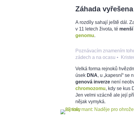
Záhada vyřešena
A rozdíly sahají ještě dál. 
v 11 letech života, té
menší
genomu
.
Poznávacím znamením tohoto
zádech a na ocasu
•
Krist
Velká forma rejnoků hvězd
úsek
DNA
, u „kapesní“ se 
genová inverze
není neobv
chromozomu
, kdy se kus 
Jen velmi vzácně ale její př
nějak vymyká.