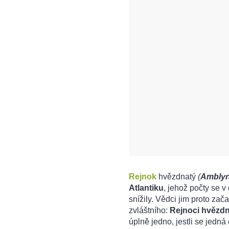
Rejnok
hvězdnatý
(
Amblyra
Atlantiku
, jehož počty se 
snížily. Vědci jim proto zač
zvláštního:
Rejnoci hvězdn
úplně jedno, jestli se jedn