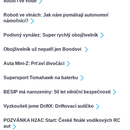
souši i ve vodě
Roboti ve vlnách: Jak nám pomáhají autonomní
námořníci?
Podivný vynález: Super rychlý obojživelník
Obojživelník už nepatří jen Bondovi
Auta Mini-Z: Prťaví divočáci
Supersport Tomahawk na baterku
BESIP má narozeniny: 50 let silniční bezpečnosti
Vyzkoušeli jsme DriftX: Driftovací autíčko
POZVÁNKA H2AC Start: České finále vodíkových RC
aut