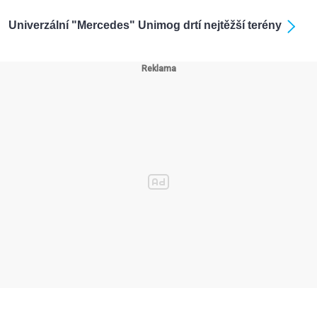
Univerzální "Mercedes" Unimog drtí nejtěžší terény