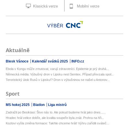
Klasická verze
Mobilní verze
VÝBĚR
Aktuálně
Blesk Vánoce
Kalendář svátků 2025
INFO.cz
Ebola v Kongu může zmutovat, varují zdravotníci. Epidemie je prý druhá...
Německá média: Výbušný dron v Lipsku nesl Semtex. Případ převzala spol...
Teroristický útok Rusů v Lipsku!? Dron s výbušninou se našel u Antonov...
Sport
MS hokej 2025
Biatlon
Liga mistrů
Zadražil po Besiktasi: Štve nás to. Ale pokud budeme hrát jako dnes......
Hradec hrál velice dobře, ale kvalita soupeře byla znát. Prohra na hři...
Kozlovi vyšla změna formace: Takhle chceme hrát! Výhru zařídili sváteč...