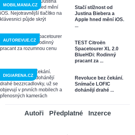
MOBILMANIA.CZ
Stačí stížnost od
Justina Biebera a
Apple hned mění iOS.
...
AUTOREVUE.CZ
TEST Citroën
Spacetourer XL 2.0
BlueHDi: Rodinný
pracant za ...
DIGIARENA.CZ
Revoluce bez čekání.
Snímače LOFIC
dohánějí drahé ...
Autoři
Předplatné
Inzerce