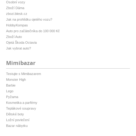
Osobní vozy
Zboží Dáma
zbozi.blesk.cz
Jak na prohlídku ojetého vozu?
HobbyKompas
Auto pro začátečníka do 100 000 Kč
Zboží Auto
Ojetá Škoda Octavia
Jak vybrat auto?
Mimibazar
Testujte s Mimibazarem
Monster High
Barbie
Lego
Pyžama
Kosmetika a parfémy
Teplákové soupravy
Dětské boty
Ložní povlečení
Bazar nábytku