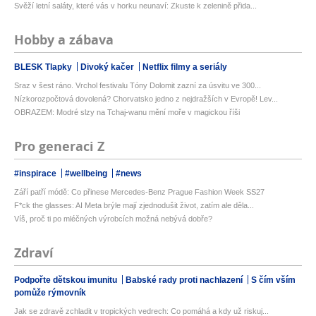
Svěží letní saláty, které vás v horku neunaví: Zkuste k zelenině přida...
Hobby a zábava
BLESK Tlapky
Divoký kačer
Netflix filmy a seriály
Sraz v šest ráno. Vrchol festivalu Tóny Dolomit zazní za úsvitu ve 300...
Nízkorozpočtová dovolená? Chorvatsko jedno z nejdražších v Evropě! Lev...
OBRAZEM: Modré slzy na Tchaj-wanu mění moře v magickou říši
Pro generaci Z
#inspirace
#wellbeing
#news
Září patří módě: Co přinese Mercedes-Benz Prague Fashion Week SS27
F*ck the glasses: AI Meta brýle mají zjednodušit život, zatím ale děla...
Víš, proč ti po mléčných výrobcích možná nebývá dobře?
Zdraví
Podpořte dětskou imunitu
Babské rady proti nachlazení
S čím vším
pomůže rýmovník
Jak se zdravě zchladit v tropických vedrech: Co pomáhá a kdy už riskuj...