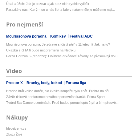
Úpal a úžeh: Jak je poznat a jak se z nich rychle vyléčit
Parazité v nás: Kterým se u nás líbí a kde v našem těle je můžeme nají...
Pro nejmenší
Mourissonova poradna
Komiksy
Festival ABC
Mourrisonova poradna: Je zdravé si čistit pleť v 11 letech? Jak na to?
Ukázka z GTA 6 bude mít premiéru na Netflixu
Forza Horizon 6 (recenze): Oblíbené arkádové závody se přesouvají do u...
Video
Prostor X
Branky, body, kokoti
Fortuna liga
Hradec hrál velice dobře, ale kvalita soupeře byla znát. Prohra na hři...
Závěr tiskové konference nového sportovního kanálu Prima Sport
Tvůrci StarDance o změnách: Proč budou porotci opět čtyři a čím přesvě...
Nákupy
hledejceny.cz
Zboží Živě