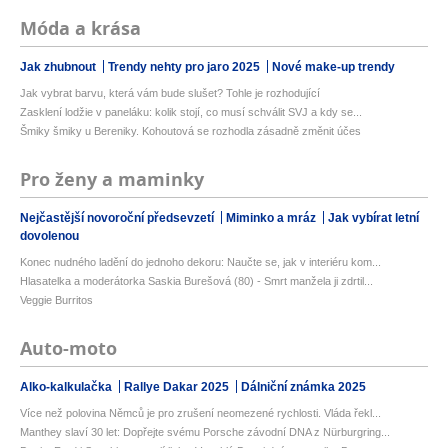
Móda a krása
Jak zhubnout
Trendy nehty pro jaro 2025
Nové make-up trendy
Jak vybrat barvu, která vám bude slušet? Tohle je rozhodující
Zasklení lodžie v paneláku: kolik stojí, co musí schválit SVJ a kdy se...
Šmiky šmiky u Bereniky. Kohoutová se rozhodla zásadně změnit účes
Pro ženy a maminky
Nejčastější novoroční předsevzetí
Miminko a mráz
Jak vybírat letní
dovolenou
Konec nudného ladění do jednoho dekoru: Naučte se, jak v interiéru kom...
Hlasatelka a moderátorka Saskia Burešová (80) - Smrt manžela ji zdrtil...
Veggie Burritos
Auto-moto
Alko-kalkulačka
Rallye Dakar 2025
Dálniční známka 2025
Více než polovina Němců je pro zrušení neomezené rychlosti. Vláda řekl...
Manthey slaví 30 let: Dopřejte svému Porsche závodní DNA z Nürburgring...