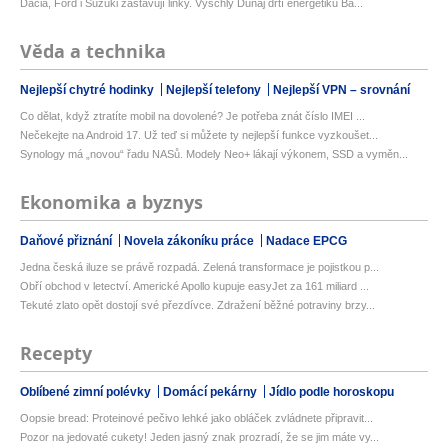
Dacia, Ford i Suzuki zastavují linky. Vyschlý Dunaj drtí energetiku Ba...
Věda a technika
Nejlepší chytré hodinky
Nejlepší telefony
Nejlepší VPN – srovnání
Co dělat, když ztratíte mobil na dovolené? Je potřeba znát číslo IMEI ...
Nečekejte na Android 17. Už teď si můžete ty nejlepší funkce vyzkoušet...
Synology má „novou“ řadu NASů. Modely Neo+ lákají výkonem, SSD a vyměn...
Ekonomika a byznys
Daňové přiznání
Novela zákoníku práce
Nadace EPCG
Jedna česká iluze se právě rozpadá. Zelená transformace je pojistkou p...
Obří obchod v letectví. Americké Apollo kupuje easyJet za 161 miliard ...
Tekuté zlato opět dostojí své přezdívce. Zdražení běžné potraviny brzy...
Recepty
Oblíbené zimní polévky
Domácí pekárny
Jídlo podle horoskopu
Oopsie bread: Proteinové pečivo lehké jako obláček zvládnete připravit...
Pozor na jedovaté cukety! Jeden jasný znak prozradí, že se jim máte vy...