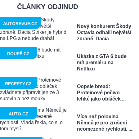
ČLÁNKY ODJINUD
AUTOREVUE.CZ
Nový konkurent Škody
Octavia odhalil největší
zbraně. Dacia ...
DOUPĚ.CZ
Ukázka z GTA 6 bude
mít premiéru na
Netflixu
RECEPTY.CZ
Oopsie bread:
Proteinové pečivo
lehké jako obláček ...
AUTO.CZ
Více než polovina
Němců je pro zrušení
neomezené rychlosti. ...