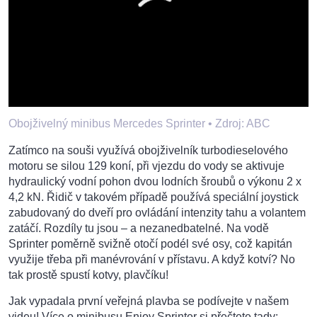
Obojživelný minibus Mercedes Sprinter •
Zdroj: ABC
Zatímco na souši využívá obojživelník turbodieselového
motoru se silou 129 koní, při vjezdu do vody se aktivuje
hydraulický vodní pohon dvou lodních šroubů o výkonu 2 x
4,2 kN. Řidič v takovém případě používá speciální joystick
zabudovaný do dveří pro ovládání intenzity tahu a volantem
zatáčí. Rozdíly tu jsou – a nezanedbatelné. Na vodě
Sprinter poměrně svižně otočí podél své osy, což kapitán
využije třeba při manévrování v přístavu. A když kotví? No
tak prostě spustí kotvy, plavčíku!
Jak vypadala první veřejná plavba se podívejte v našem
videu! Více o minibusu Enjoy Sprinter si přečtete tady: