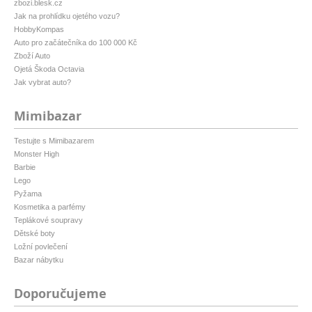
zbozi.blesk.cz
Jak na prohlídku ojetého vozu?
HobbyKompas
Auto pro začátečníka do 100 000 Kč
Zboží Auto
Ojetá Škoda Octavia
Jak vybrat auto?
Mimibazar
Testujte s Mimibazarem
Monster High
Barbie
Lego
Pyžama
Kosmetika a parfémy
Teplákové soupravy
Dětské boty
Ložní povlečení
Bazar nábytku
Doporučujeme