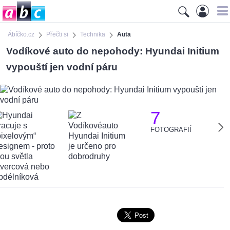
Ábíčko.cz
Přečti si
Technika
Auta
Vodíkové auto do nepohody: Hyundai Initium
vypouští jen vodní páru
7
FOTOGRAFIÍ