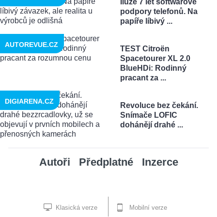
Iluze 7 let softwarové
podpory telefonů. Na
papíře líbivý ...
AUTOREVUE.CZ
TEST Citroën
Spacetourer XL 2.0
BlueHDi: Rodinný
pracant za ...
DIGIARENA.CZ
Revoluce bez čekání.
Snímače LOFIC
dohánějí drahé ...
Autoři
Předplatné
Inzerce
Klasická verze
Mobilní verze