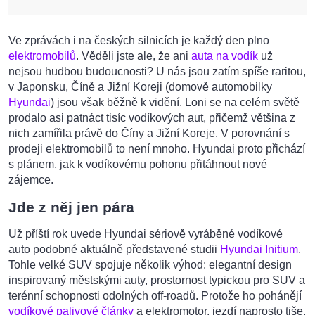
Ve zprávách i na českých silnicích je každý den plno
elektromobilů
. Věděli jste ale, že ani
auta na vodík
už
nejsou hudbou budoucnosti? U nás jsou zatím spíše raritou,
v Japonsku, Číně a Jižní Koreji (domově automobilky
Hyundai
) jsou však běžně k vidění. Loni se na celém světě
prodalo asi patnáct tisíc vodíkových aut, přičemž většina z
nich zamířila právě do Číny a Jižní Koreje. V porovnání s
prodeji elektromobilů to není mnoho. Hyundai proto přichází
s plánem, jak k vodíkovému pohonu přitáhnout nové
zájemce.
Jde z něj jen pára
Už příští rok uvede Hyundai sériově vyráběné vodíkové
auto podobné aktuálně představené studii
Hyundai Initium
.
Tohle velké SUV spojuje několik výhod: elegantní design
inspirovaný městskými auty, prostornost typickou pro SUV a
terénní schopnosti odolných off-roadů. Protože ho pohánějí
vodíkové palivové články
a elektromotor, jezdí naprosto tiše.