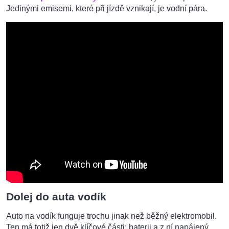
Jedinými emisemi, které při jízdě vznikají, je vodní pára.
Dolej do auta vodík
Auto na vodík funguje trochu jinak než běžný elektromobil.
Ten má totiž jen dvě klíčové části: baterii a z ní napájený