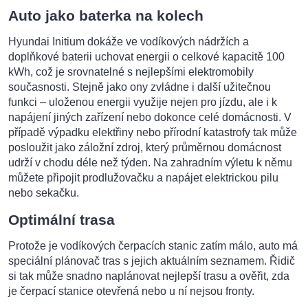
Auto jako baterka na kolech
Hyundai Initium dokáže ve vodíkových nádržích a
doplňkové baterii uchovat energii o celkové kapacitě 100
kWh, což je srovnatelné s nejlepšími elektromobily
současnosti. Stejně jako ony zvládne i další užitečnou
funkci – uloženou energii využije nejen pro jízdu, ale i k
napájení jiných zařízení nebo dokonce celé domácnosti. V
případě výpadku elektřiny nebo přírodní katastrofy tak může
posloužit jako záložní zdroj, který průměrnou domácnost
udrží v chodu déle než týden. Na zahradním výletu k němu
můžete připojit prodlužovačku a napájet elektrickou pilu
nebo sekačku.
Optimální trasa
Protože je vodíkových čerpacích stanic zatím málo, auto má
speciální plánovač tras s jejich aktuálním seznamem. Řidič
si tak může snadno naplánovat nejlepší trasu a ověřit, zda
je čerpací stanice otevřená nebo u ní nejsou fronty.