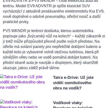
EV9 ADVNTR a PV5 WKNDR – čistě elektrická auta do
terénu. Model EV9 ADVNTR je spíše klasické SUV
vycházející z aktuálně prodávaného elektromobilu Kia EV9,
nově doplněné o odolné pneumatiky, střešní nosič a další
praktické prvky.
PV5 WKNDR je terénní dodávka, kterou automobilka
popisuje jako „švýcarský nůž na kolech“ – každý zákazník si
ji totiž může přizpůsobit přesně podle svých představ. Na
střeše má solární panely pro nepřetržité dobíjení baterie a
každé kolo je vybavené volně otočnou turbínou, která při
silnějším větru nebo ve vodě pomáhá dobíjet baterii. Na
přední straně auta je naviják s displejem, který okamžitě
ukazuje, jakou zátěž právě táhne.
Tatra e-Drive: Už jste
viděli osmikolového
obra na vodík?
Vodíkové vlaky: