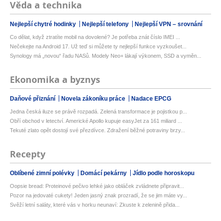
Věda a technika
Nejlepší chytré hodinky
Nejlepší telefony
Nejlepší VPN – srovnání
Co dělat, když ztratíte mobil na dovolené? Je potřeba znát číslo IMEI ...
Nečekejte na Android 17. Už teď si můžete ty nejlepší funkce vyzkoušet...
Synology má „novou“ řadu NASů. Modely Neo+ lákají výkonem, SSD a vyměn...
Ekonomika a byznys
Daňové přiznání
Novela zákoníku práce
Nadace EPCG
Jedna česká iluze se právě rozpadá. Zelená transformace je pojistkou p...
Obří obchod v letectví. Americké Apollo kupuje easyJet za 161 miliard ...
Tekuté zlato opět dostojí své přezdívce. Zdražení běžné potraviny brzy...
Recepty
Oblíbené zimní polévky
Domácí pekárny
Jídlo podle horoskopu
Oopsie bread: Proteinové pečivo lehké jako obláček zvládnete připravit...
Pozor na jedovaté cukety! Jeden jasný znak prozradí, že se jim máte vy...
Svěží letní saláty, které vás v horku neunaví: Zkuste k zelenině přida...