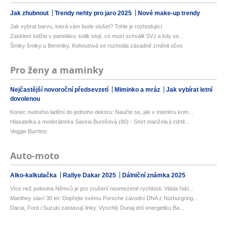
Jak zhubnout
Trendy nehty pro jaro 2025
Nové make-up trendy
Jak vybrat barvu, která vám bude slušet? Tohle je rozhodující
Zasklení lodžie v paneláku: kolik stojí, co musí schválit SVJ a kdy se...
Šmiky šmiky u Bereniky. Kohoutová se rozhodla zásadně změnit účes
Pro ženy a maminky
Nejčastější novoroční předsevzetí
Miminko a mráz
Jak vybírat letní
dovolenou
Konec nudného ladění do jednoho dekoru: Naučte se, jak v interiéru kom...
Hlasatelka a moderátorka Saskia Burešová (80) - Smrt manžela ji zdrtil...
Veggie Burritos
Auto-moto
Alko-kalkulačka
Rallye Dakar 2025
Dálniční známka 2025
Více než polovina Němců je pro zrušení neomezené rychlosti. Vláda řekl...
Manthey slaví 30 let: Dopřejte svému Porsche závodní DNA z Nürburgring...
Dacia, Ford i Suzuki zastavují linky. Vyschlý Dunaj drtí energetiku Ba...