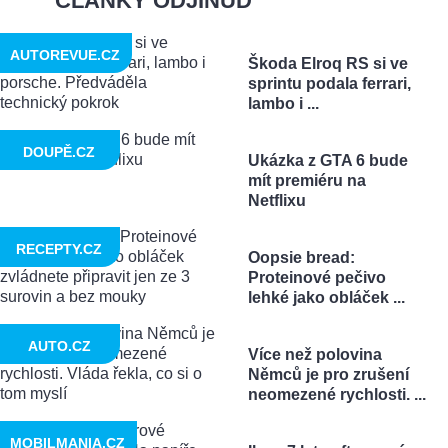
ČLÁNKY ODJINUD
AUTOREVUE.CZ
Škoda Elroq RS si ve
sprintu podala ferrari,
lambo i ...
DOUPĚ.CZ
Ukázka z GTA 6 bude
mít premiéru na
Netflixu
RECEPTY.CZ
Oopsie bread:
Proteinové pečivo
lehké jako obláček ...
AUTO.CZ
Více než polovina
Němců je pro zrušení
neomezené rychlosti. ...
MOBILMANIA.CZ