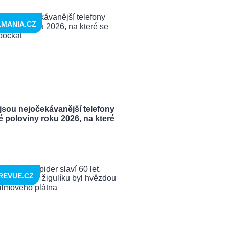
LMANIA.CZ
jsou nejočekávanější telefony
 poloviny roku 2026, na které
REVUE.CZ