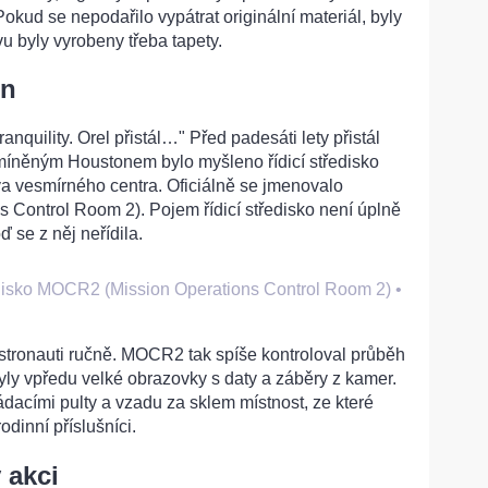
okud se nepodařilo vypátrat originální materiál, byly
u byly vyrobeny třeba tapety.
on
nquility. Orel přistál…" Před padesáti lety přistál
míněným Houstonem bylo myšleno řídicí středisko
a vesmírného centra. Oficiálně se jmenovalo
Control Room 2). Pojem řídicí středisko není úplně
 se z něj neřídila.
edisko MOCR2 (Mission Operations Control Room 2)
•
stronauti ručně. MOCR2 tak spíše kontroloval průběh
byly vpředu velké obrazovky s daty a záběry z kamer.
ládacími pulty a vzadu za sklem místnost, ze které
odinní příslušníci.
 akci