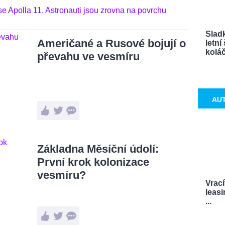
Sladk
Američané a Rusové bojují o
letn
koláče
převahu ve vesmíru
AU
Základna Měsíční údolí:
První krok kolonizace
vesmíru?
Vrací
leasi
...