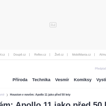
rt.cz
Doupě.cz
Reflex.cz
Živě.cz
MobilMania.cz
AVma
Předplať
Příroda
Technika
Vesmír
Komiksy
Vyst
smír
Houston v novém: Apollo 11 jako před 50 lety
m: Apollo 11 jako před 50 