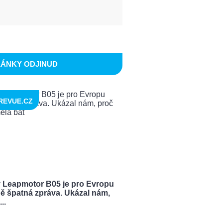
LÁNKY ODJINUD
REVUE.CZ
 Leapmotor B05 je pro Evropu
ě špatná zpráva. Ukázal nám,
..