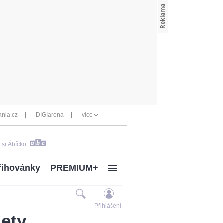
nia.cz
DIGIarena
více
 si Ábíčko
řihovánky
PREMIUM+
Přihlášení
lety