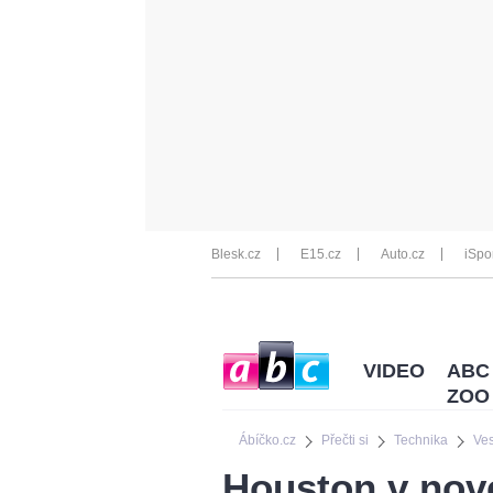
Blesk.cz
E15.cz
Auto.cz
iSpo
VIDEO
ABC
ZOO
Ábíčko.cz
Přečti si
Technika
Ve
Houston v nové