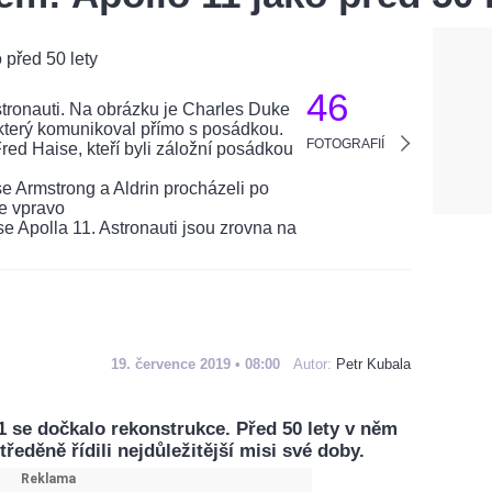
46
FOTOGRAFIÍ
19. července 2019 • 08:00
Autor:
Petr Kubala
11 se dočkalo rekonstrukce. Před 50 lety v něm
ředěně řídili nejdůležitější misi své doby.