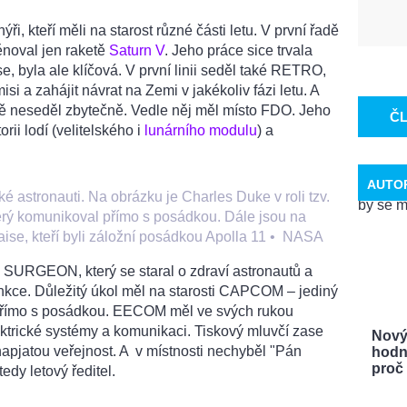
nýři, kteří měli na starost různé části letu. V první řadě
ěnoval jen raketě
Saturn V
. Jeho práce sice trvala
e, byla ale klíčová. V první linii seděl také RETRO,
si a zahájit návrat na Zemi v jakékoliv fázi letu. A
ě neseděl zbytečně. Vedle něj měl místo FDO. Jeho
Č
rii lodí (velitelského i
lunárního modulu
) a
AUTO
aké astronauti. Na obrázku je Charles Duke v roli tzv.
erý komunikoval přímo s posádkou. Dále jsou na
ise, kteří byli záložní posádkou Apolla 11
•
NASA
. SURGEON, který se staral o zdraví astronautů a
funkce. Důležitý úkol měl na starosti CAPCOM – jediný
 přímo s posádkou. EECOM měl ve svých rukou
ektrické systémy a komunikaci. Tiskový mluvčí zase
Nový
apjatou veřejnost. A v místnosti nechyběl "Pán
hodn
proč .
tedy letový ředitel.