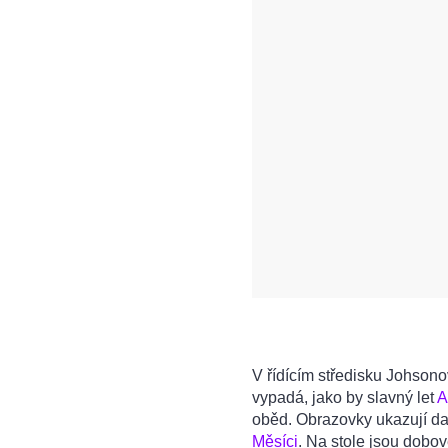
V řídícím středisku Johson
vypadá, jako by slavný let
A
oběd. Obrazovky ukazují da
Měsíci
. Na stole jsou dobov