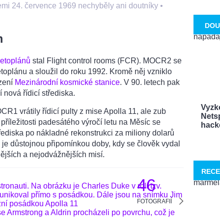
mi 24. července 1969 nechyběly ani doutníky
•
DOU
m
ketoplánů
stal Flight control rooms (FCR). MOCR2 se
ketoplánu a sloužil do roku 1992. Kromě něj vzniklo
ízení
Mezinárodní kosmické stanice
. V 90. letech pak
 nová řídicí střediska.
Vyzk
R1 vrátily řídicí pulty z mise Apolla 11, ale zub
Netsp
 příležitosti padesátého výročí letu na Měsíc se
hacke
ediska po nákladné rekonstrukci za miliony dolarů
 je důstojnou připomínkou doby, kdy se člověk vydal
ějších a nejodvážnějších misí.
RECE
46
FOTOGRAFIÍ