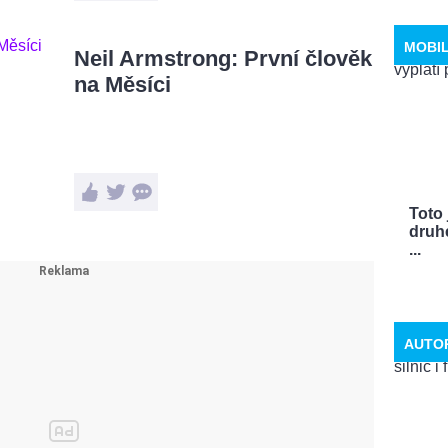
MOBI
Neil Armstrong: První člověk
na Měsíci
Toto 
druhé
...
AUTO