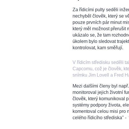
Za řídicími pulty seděli inže
nechyběl člověk, který se v
pouze prvních pár minut mis
který měl možnost přerušit mi
ukázalo se, že tam rozhodn
úkolem bylo sledovat trajekto
kontrolovat, kam směřují.
V řídicím středisku seděli t
Capcomu, což je člověk, kt
snímku Jim Lovell a Fred Ha
Mezi dalšími členy byl např
monitoroval jejich životní 
člověk, který komunikoval
systémy podpory života, el
komentoval celou misi pro n
celého řídicího střediska" - 