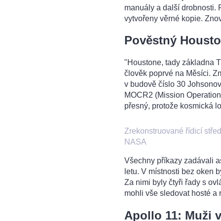
manuály a další drobnosti. P
vytvořeny věrné kopie. Znov
Pověstný Houst
"Houstone, tady základna Tra
člověk poprvé na Měsíci. Z
v budově číslo 30 Johsonov
MOCR2 (Mission Operations 
přesný, protože kosmická loď
Zrekonstruované řídicí stř
NASA
Všechny příkazy zadávali a
letu. V místnosti bez oken 
Za nimi byly čtyři řady s ov
mohli vše sledovat hosté a r
Apollo 11: Muži v