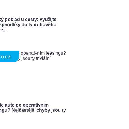
ý poklad u cesty: Využijte
í špendlíky do tvarohového
, ...
TO.CZ
te auto po operativním
ngu? Nejčastější chyby jsou ty