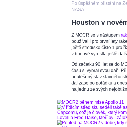
Po úspěšném přistání na Ze
NASA
Houston v nové
Z MOCR se s nástupem
ra
používal i pro první lety ra
ještě středisko číslo 1 pro ř
v budově vyrostla ještě další
Od začátku 90. let se do MOC
času si vybral svou daň. Při
neutěšený stav slavného stř
dal zase po pořádku a dnes
na jednu ze svých nejobtížn