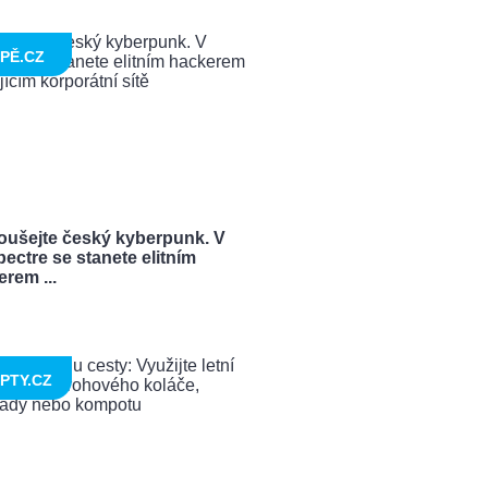
PĚ.CZ
oušejte český kyberpunk. V
ectre se stanete elitním
rem ...
PTY.CZ