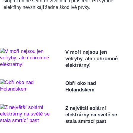
stoprocentně šetrná k životnímu prostředí: Při výrobě
elektřiny nevznikají žádné škodlivé prvky.
V moři nejsou jen
velryby, ale i ohromné
elektrárny!
Obří oko nad
Holandskem
Z největší solární
elektrárny na světě se
stala smrtící past