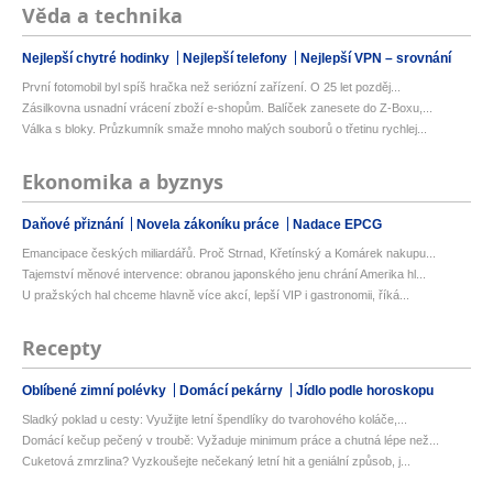
Věda a technika
Nejlepší chytré hodinky
Nejlepší telefony
Nejlepší VPN – srovnání
První fotomobil byl spíš hračka než seriózní zařízení. O 25 let pozděj...
Zásilkovna usnadní vrácení zboží e-shopům. Balíček zanesete do Z-Boxu,...
Válka s bloky. Průzkumník smaže mnoho malých souborů o třetinu rychlej...
Ekonomika a byznys
Daňové přiznání
Novela zákoníku práce
Nadace EPCG
Emancipace českých miliardářů. Proč Strnad, Křetínský a Komárek nakupu...
Tajemství měnové intervence: obranou japonského jenu chrání Amerika hl...
U pražských hal chceme hlavně více akcí, lepší VIP i gastronomii, říká...
Recepty
Oblíbené zimní polévky
Domácí pekárny
Jídlo podle horoskopu
Sladký poklad u cesty: Využijte letní špendlíky do tvarohového koláče,...
Domácí kečup pečený v troubě: Vyžaduje minimum práce a chutná lépe než...
Cuketová zmrzlina? Vyzkoušejte nečekaný letní hit a geniální způsob, j...