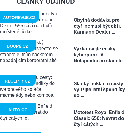
ČLÁNKY ODJINUD
AUTOREVUE.CZ
Obytná dodávka pro
čtyři nemusí být obří.
Karmann Dexter ...
DOUPĚ.CZ
Vyzkoušejte český
kyberpunk. V
Netspectre se stanete
...
RECEPTY.CZ
Sladký poklad u cesty:
Využijte letní špendlíky
do ...
AUTO.CZ
Mototest Royal Enfield
Classic 650: Návrat do
čtyřicátých ...