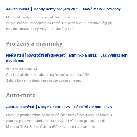
Jak zhubnout
Trendy nehty pro jaro 2025
Nové make-up trendy
Máte málo vody? Zrádný signál ukáže vaše moč
Životní koncert Ztraceného na Letné: Co se dělo ve VIP stanu? Jágr při...
Erupce sicilské sopky Etny: Ruší desítky letů
Pro ženy a maminky
Nejčastější novoroční předsevzetí
Miminko a mráz
Jak vybírat letní
dovolenou
video Alena Mihulová
Co si zabalit do kufru, abyste na (nejen) u moře zazářily...
Salát s koprem a dresinkem ze zakysané smetany
Auto-moto
Alko-kalkulačka
Rallye Dakar 2025
Dálniční známka 2025
Moto3: Z prvního místa se do druhé části britské kvalifikace posouvá D...
Studenti postavili solární auto, které vyrobí více energie, než spotře...
Mototest Royal Enfield Classic 650: Návrat do čtyřicátých let