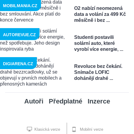
MOBILMANIA.CZ
O2 nabízí neomezená
data a volání za 499 Kč
měsíčně i bez ...
AUTOREVUE.CZ
Studenti postavili
solární auto, které
vyrobí více energie, ...
DIGIARENA.CZ
Revoluce bez čekání.
Snímače LOFIC
dohánějí drahé ...
Autoři
Předplatné
Inzerce
Klasická verze
Mobilní verze