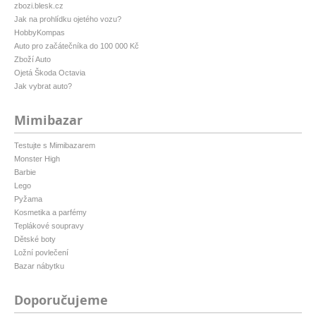
zbozi.blesk.cz
Jak na prohlídku ojetého vozu?
HobbyKompas
Auto pro začátečníka do 100 000 Kč
Zboží Auto
Ojetá Škoda Octavia
Jak vybrat auto?
Mimibazar
Testujte s Mimibazarem
Monster High
Barbie
Lego
Pyžama
Kosmetika a parfémy
Teplákové soupravy
Dětské boty
Ložní povlečení
Bazar nábytku
Doporučujeme