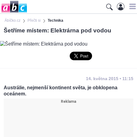
Ábíčko.cz
Přečti si
Technika
Šetříme místem: Elektrárna pod vodou
14. května 2015 • 11:15
Austrálie, nejmenší kontinent světa, je obklopena
oceánem.