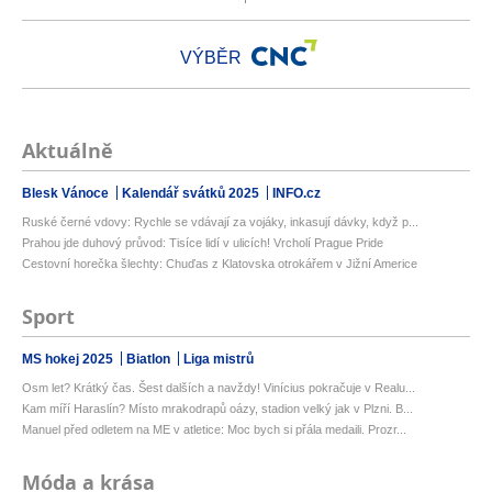
VÝBĚR
Aktuálně
Blesk Vánoce
Kalendář svátků 2025
INFO.cz
Ruské černé vdovy: Rychle se vdávají za vojáky, inkasují dávky, když p...
Prahou jde duhový průvod: Tisíce lidí v ulicích! Vrcholí Prague Pride
Cestovní horečka šlechty: Chuďas z Klatovska otrokářem v Jižní Americe
Sport
MS hokej 2025
Biatlon
Liga mistrů
Osm let? Krátký čas. Šest dalších a navždy! Vinícius pokračuje v Realu...
Kam míří Haraslín? Místo mrakodrapů oázy, stadion velký jak v Plzni. B...
Manuel před odletem na ME v atletice: Moc bych si přála medaili. Prozr...
Móda a krása