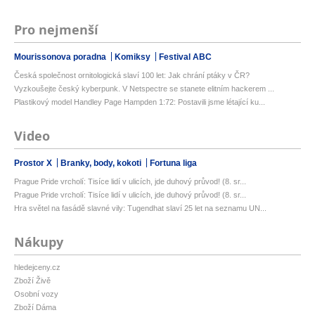
Pro nejmenší
Mourissonova poradna
Komiksy
Festival ABC
Česká společnost ornitologická slaví 100 let: Jak chrání ptáky v ČR?
Vyzkoušejte český kyberpunk. V Netspectre se stanete elitním hackerem ...
Plastikový model Handley Page Hampden 1:72: Postavili jsme létající ku...
Video
Prostor X
Branky, body, kokoti
Fortuna liga
Prague Pride vrcholí: Tisíce lidí v ulicích, jde duhový průvod! (8. sr...
Prague Pride vrcholí: Tisíce lidí v ulicích, jde duhový průvod! (8. sr...
Hra světel na fasádě slavné vily: Tugendhat slaví 25 let na seznamu UN...
Nákupy
hledejceny.cz
Zboží Živě
Osobní vozy
Zboží Dáma