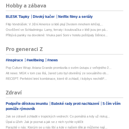
Hobby a zábava
BLESK Tlapky
Divoký kačer
Netflix filmy a seriály
Filip Vondrášek: V Jižní Americe si lidé plují životem mnohem lehčeji,...
Osvěžení ve Schladmingu: Lamy, ferraty i koulovačka v létě jsou jen pá...
Přibývá paniky na dovolené: Vnuka paní Soni v hotelu poštípaly štěnice...
Pro generaci Z
#inspirace
#wellbeing
#news
Pop Culture Wrap: Ariana Grande promluvila o svém ústupu z veřejného ž...
Alt news: MGK v tom zas lítá, Jared Leto byl obviněný ze sexuálního ob...
RECEPT: Perfektní letní kombinace, které tě zchladí, i kdybys nechtěl*...
Zdraví
Podpořte dětskou imunitu
Babské rady proti nachlazení
S čím vším
pomůže rýmovník
Jak se zdravě zchladit v tropických vedrech: Co pomáhá a kdy už riskuj...
Úpal a úžeh: Jak je poznat a jak se z nich rychle vyléčit
Parazité v nás: Kterým se u nás líbí a kde v našem těle je můžeme nají...