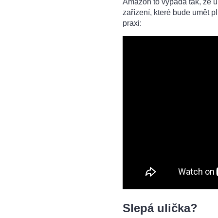
Amazon to vypadá tak, že 
zařízení, které bude umět pl
praxi:
Slepá ulička?