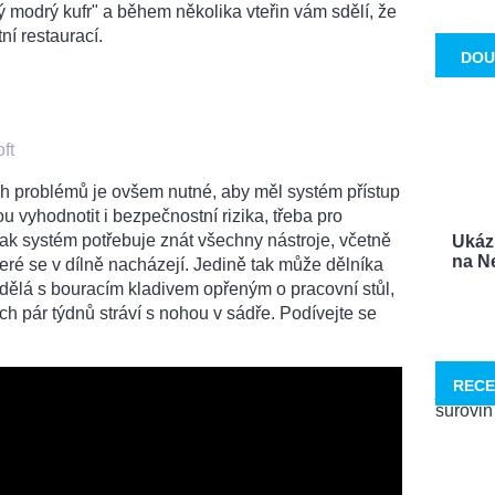
ý modrý kufr" a během několika vteřin vám sdělí, že
ní restaurací.
DOU
ft
ch problémů je ovšem nutné, aby měl systém přístup
vyhodnotit i bezpečnostní rizika, třeba pro
šak systém potřebuje znát všechny nástroje, včetně
Ukáz
na Ne
teré se v dílně nacházejí. Jedině tak může dělníka
dělá s bouracím kladivem opřeným o pracovní stůl,
ích pár týdnů stráví s nohou v sádře. Podívejte se
RECE