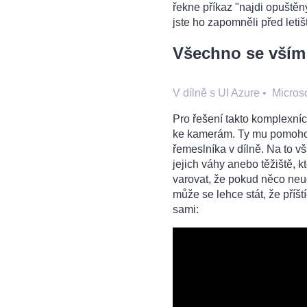
řekne příkaz "najdi opuštěn
jste ho zapomněli před letišt
Všechno se vším
V dílně s UI Azure
•
Microso
Pro řešení takto komplexní
ke kamerám. Ty mu pomohou 
řemeslníka v dílně. Na to v
jejich váhy anebo těžiště, k
varovat, že pokud něco neu
může se lehce stát, že příšt
sami: