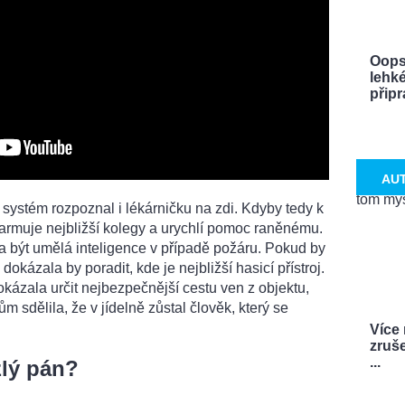
Oops
lehké
připra
AU
že systém rozpoznal i lékárničku na zdi. Kdyby tedy k
armuje nejbližší kolegy a urychlí pomoc raněnému.
být umělá inteligence v případě požáru. Pokud by
okázala by poradit, kde je nejbližší hasicí přístroj.
kázala určit nejbezpečnější cestu ven z objektu,
 sdělila, že v jídelně zůstal člověk, který se
Více
zruš
...
zlý pán?