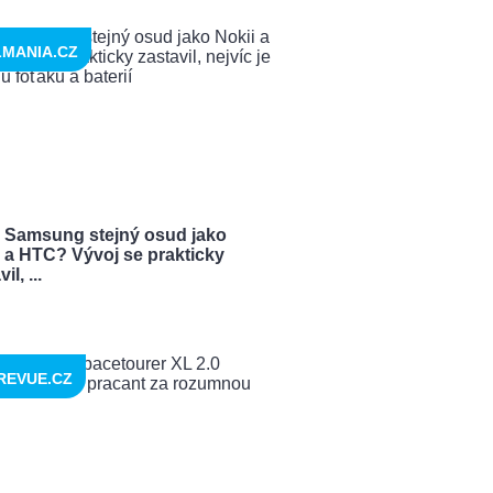
LMANIA.CZ
 Samsung stejný osud jako
i a HTC? Vývoj se prakticky
il, ...
REVUE.CZ