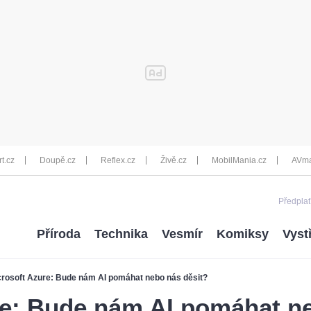
rt.cz
Doupě.cz
Reflex.cz
Živě.cz
MobilMania.cz
AVma
Předplať
Příroda
Technika
Vesmír
Komiksy
Vyst
crosoft Azure: Bude nám AI pomáhat nebo nás děsit?
re: Bude nám AI pomáhat ne