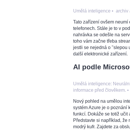
Umělá inteligence
•
archiv
Tato zařízení ovšem neumí o
telefonech. Stále je to v po
nahrávka se odešle na serve
toho vám začne třeba stream
jestli se nejedná o "slepou 
další elektronické zařízení.
AI podle Microso
Umělá inteligence: Neurální
informace před člověkem.
Nový pohled na umělou inte
systém Azure je o poznání 
funkcí. Dokáže se totiž uči
Představte si například, že n
modrý kufr. Zajdete za obsl