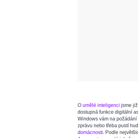
O
umělé inteligenci
jsme již
dostupná funkce digitální as
Windows vám na požádání sd
zprávu nebo třeba pustí hu
domácnosti
. Podle největší