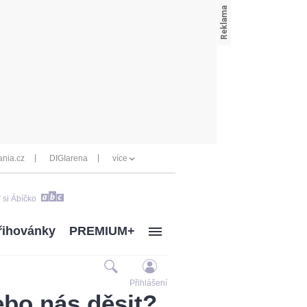
nia.cz
DIGIarena
více
 si Ábíčko
řihovánky
PREMIUM+
Přihlášení
bo nás děsit?