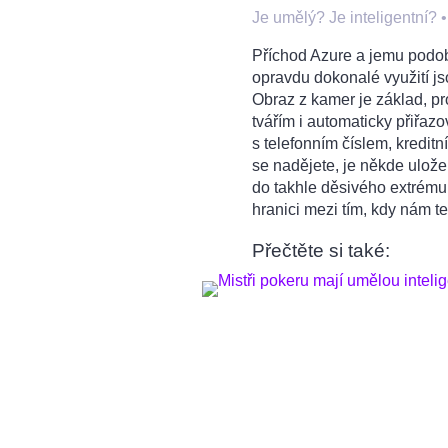
Je umělý? Je inteligentní?
Příchod Azure a jemu podob
opravdu dokonalé využití js
Obraz z kamer je základ, p
tvářím i automaticky přiřaz
s telefonním číslem, kredit
se nadějete, je někde ulože
do takhle děsivého extrému,
hranici mezi tím, kdy nám t
Přečtěte si také: