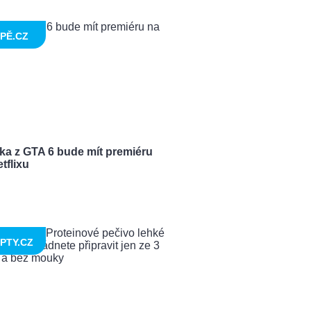
PĚ.CZ
ka z GTA 6 bude mít premiéru
tflixu
PTY.CZ