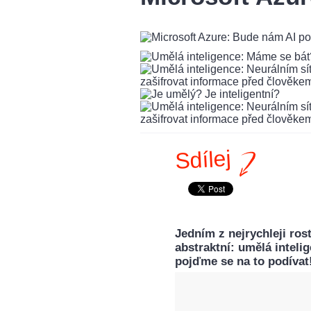
Sdílej
Jedním z nejrychleji ros
abstraktní: umělá intelig
pojďme se na to podívat