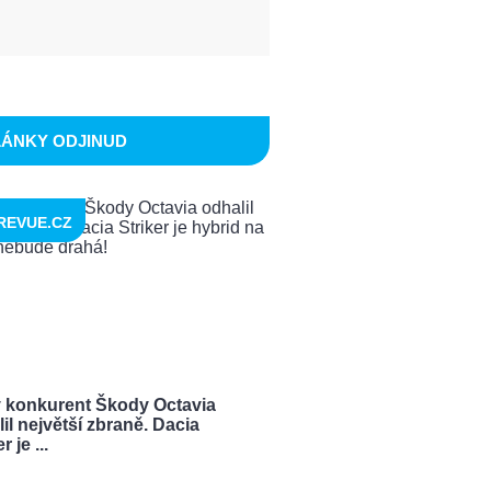
LÁNKY ODJINUD
REVUE.CZ
 konkurent Škody Octavia
il největší zbraně. Dacia
r je ...