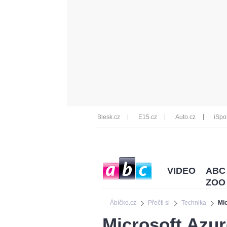
Blesk.cz
E15.cz
Auto.cz
iSpo
VIDEO
ABC
ZOO
Ábíčko.cz
Přečti si
Technika
Mi
Microsoft Azu