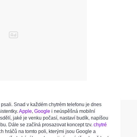
 psali. Snad v každém chytrém telefonu je dnes
istentky.
Apple
,
Google
i neúspěšná mobilní
ělí, jaké je venku počasí, nastaví budík, napíšou
dbu. Dále se začíná prosazovat koncept tzv.
chytré
ch hráčů na tomto poli, kterými jsou Google a