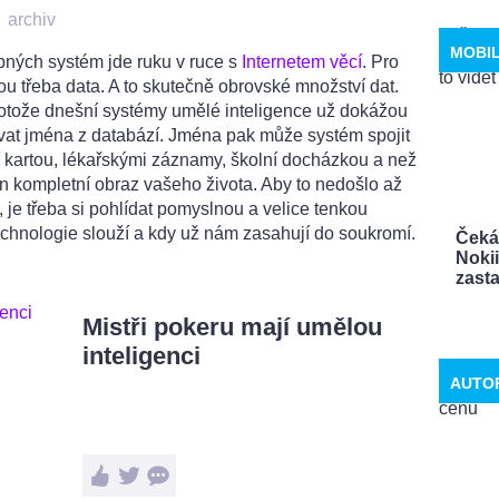
•
archiv
MOBI
ných systém jde ruku v ruce s
Internetem věcí
. Pro
ou třeba data. A to skutečně obrovské množství dat.
rotože dnešní systémy umělé inteligence už dokážou
ovat jména z databází. Jména pak může systém spojit
ní kartou, lékařskými záznamy, školní docházkou a než
n kompletní obraz vašeho života. Aby to nedošlo až
 je třeba si pohlídat pomyslnou a velice tenkou
echnologie slouží a kdy už nám zasahují do soukromí.
Čeká
Noki
zastav
Mistři pokeru mají umělou
inteligenci
AUTO