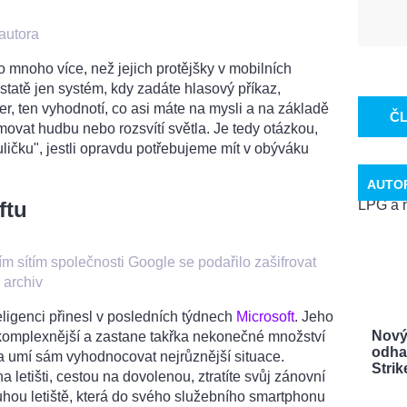
 autora
 mnoho více, než jejich protějšky v mobilních
dstatě jen systém, kdy zadáte hlasový příkaz,
r, ten vyhodnotí, co asi máte na mysli a na základě
Č
ovat hudbu nebo rozsvítí světla. Je tedy otázkou,
uličku", jestli opravdu potřebujeme mít v obýváku
AUTO
ftu
m sítím společnosti Google se podařilo zašifrovat
•
archiv
ligenci přinesl v posledních týdnech
Microsoft
. Jeho
Nový
komplexnější a zastane takřka nekonečné množství
odhal
t a umí sám vyhodnocovat nejrůznější situace.
Strike
a letišti, cestou na dovolenou, ztratíte svůj zánovní
uhou letiště, která do svého služebního smartphonu