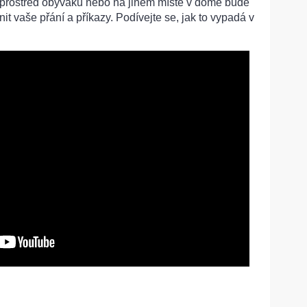
uprostřed obýváku nebo na jiném místě v domě bude
nit vaše přání a příkazy. Podívejte se, jak to vypadá v