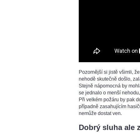
Pozornější si jistě všimli, 
nehodě skutečně došlo, zal
Stejně nápomocná by mohla 
se jednalo o menší nehodu, d
Při velkém požáru by pak do
případně zasahujícím hasičům
nemůže dostat ven.
Dobrý sluha ale 