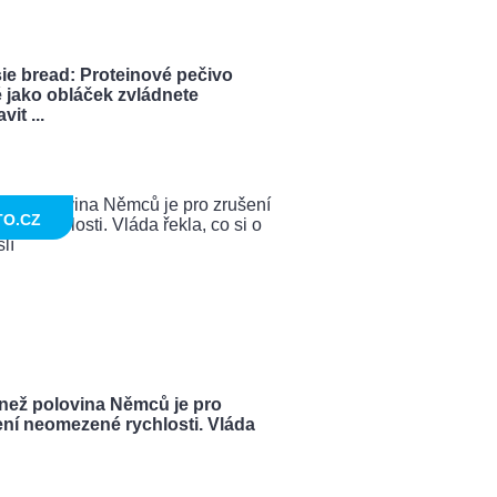
ie bread: Proteinové pečivo
 jako obláček zvládnete
vit ...
TO.CZ
 než polovina Němců je pro
ení neomezené rychlosti. Vláda