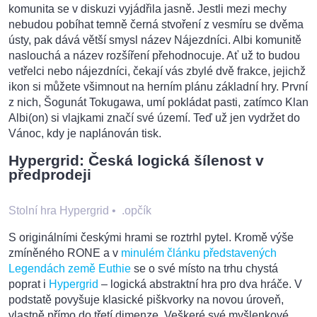
komunita se v diskuzi vyjádřila jasně. Jestli mezi mechy
nebudou pobíhat temně černá stvoření z vesmíru se dvěma
ústy, pak dává větší smysl název Nájezdníci. Albi komunitě
naslouchá a název rozšíření přehodnocuje. Ať už to budou
vetřelci nebo nájezdníci, čekají vás zbylé dvě frakce, jejichž
ikon si můžete všimnout na herním plánu základní hry. První
z nich, Šogunát Tokugawa, umí pokládat pasti, zatímco Klan
Albi(on) si vlajkami značí své území. Teď už jen vydržet do
Vánoc, kdy je naplánován tisk.
Hypergrid: Česká logická šílenost v
předprodeji
Stolní hra Hypergrid
•
.opčík
S originálními českými hrami se roztrhl pytel. Kromě výše
zmíněného RONE a v
minulém článku představených
Legendách země Euthie
se o své místo na trhu chystá
poprat i
Hypergrid
– logická abstraktní hra pro dva hráče. V
podstatě povyšuje klasické piškvorky na novou úroveň,
vlastně přímo do třetí dimenze. Veškeré své myšlenkové