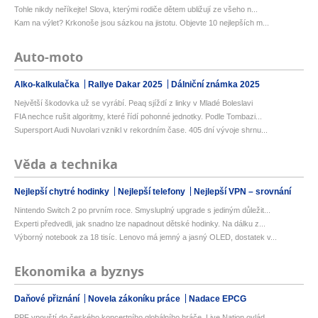
Tohle nikdy neříkejte! Slova, kterými rodiče dětem ubližují ze všeho n...
Kam na výlet? Krkonoše jsou sázkou na jistotu. Objevte 10 nejlepších m...
Auto-moto
Alko-kalkulačka
Rallye Dakar 2025
Dálniční známka 2025
Největší škodovka už se vyrábí. Peaq sjíždí z linky v Mladé Boleslavi
FIA nechce rušit algoritmy, které řídí pohonné jednotky. Podle Tombazi...
Supersport Audi Nuvolari vznikl v rekordním čase. 405 dní vývoje shrnu...
Věda a technika
Nejlepší chytré hodinky
Nejlepší telefony
Nejlepší VPN – srovnání
Nintendo Switch 2 po prvním roce. Smysluplný upgrade s jediným důležit...
Experti předvedli, jak snadno lze napadnout dětské hodinky. Na dálku z...
Výborný notebook za 18 tisíc. Lenovo má jemný a jasný OLED, dostatek v...
Ekonomika a byznys
Daňové přiznání
Novela zákoníku práce
Nadace EPCG
PPF vpouští do českého koncertního globálního hráče. Live Nation ovlád...