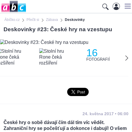
Ábíčko.cz
Přečti si
Zábava
Deskovinky
Deskovinky #23: České hry na vzestupu
16
FOTOGRAFIÍ
24. května 2017 • 06:00
České hry o sobě dávají čím dál tím víc vědět.
Zahraniční hry se počešťují a dokonce i dabují! O všem