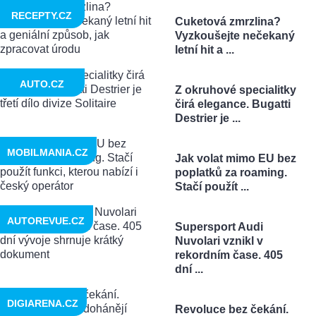
RECEPTY.CZ
Cuketová zmrzlina?
Vyzkoušejte nečekaný
letní hit a ...
AUTO.CZ
Z okruhové specialitky
čirá elegance. Bugatti
Destrier je ...
MOBILMANIA.CZ
Jak volat mimo EU bez
poplatků za roaming.
Stačí použít ...
AUTOREVUE.CZ
Supersport Audi
Nuvolari vznikl v
rekordním čase. 405
dní ...
DIGIARENA.CZ
Revoluce bez čekání.