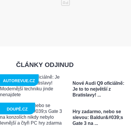
ČLÁNKY ODJINUD
AUTOREVUE.CZ
Nové Audi Q9 oficiálně:
Je to to největší z
Bratislavy! ...
DOUPĚ.CZ
Hry zadarmo, nebo se
slevou: Baldur&#039;s
Gate 3 na ...