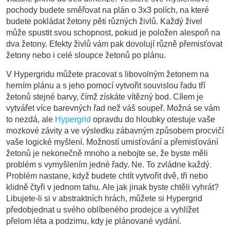
pochody budete směřovat na plán o 3x3 polích, na které
budete pokládat žetony pěti různých živlů. Každý živel
může spustit svou schopnost, pokud je položen alespoň na
dva žetony. Efekty živlů vám pak dovolují různě přemisťovat
žetony nebo i celé sloupce žetonů po plánu.
V Hypergridu můžete pracovat s libovolným žetonem na
herním plánu a s jeho pomocí vytvořit souvislou řadu tří
žetonů stejné barvy, čímž získáte vítězný bod. Cílem je
vytvářet více barevných řad než váš soupeř. Možná se vám
to nezdá, ale
Hypergrid
opravdu do hloubky otestuje vaše
mozkové závity a ve výsledku zábavným způsobem procvičí
vaše logické myšlení. Možností umisťování a přemisťování
žetonů je nekonečně mnoho a nebojte se, že byste měli
problém s vymyšlením jedné řady. Ne. To zvládne každý.
Problém nastane, když budete chtít vytvořit dvě, tři nebo
klidně čtyři v jednom tahu. Ale jak jinak byste chtěli vyhrát?
Libujete-li si v abstraktních hrách, můžete si Hypergrid
předobjednat u svého oblíbeného prodejce a vyhlížet
přelom léta a podzimu, kdy je plánované vydání.