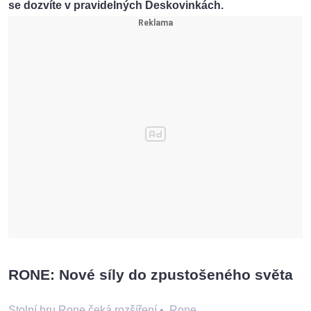
se dozvíte v pravidelných Deskovinkách.
RONE: Nové síly do zpustošeného světa
Stolní hru Rone čeká rozšíření
•
Rone