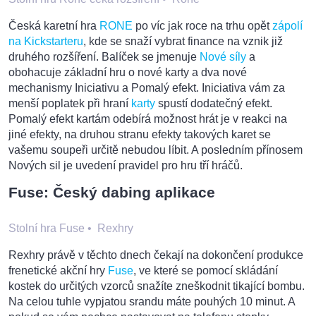
Česká karetní hra
RONE
po víc jak roce na trhu opět
zápolí
na Kickstarteru
, kde se snaží vybrat finance na vznik již
druhého rozšíření. Balíček se jmenuje
Nové síly
a
obohacuje základní hru o nové karty a dva nové
mechanismy Iniciativu a Pomalý efekt. Iniciativa vám za
menší poplatek při hraní
karty
spustí dodatečný efekt.
Pomalý efekt kartám odebírá možnost hrát je v reakci na
jiné efekty, na druhou stranu efekty takových karet se
vašemu soupeři určitě nebudou líbit. A posledním přínosem
Nových sil je uvedení pravidel pro hru tří hráčů.
Fuse: Český dabing aplikace
Stolní hra Fuse
•
Rexhry
Rexhry právě v těchto dnech čekají na dokončení produkce
frenetické akční hry
Fuse
, ve které se pomocí skládání
kostek do určitých vzorců snažíte zneškodnit tikající bombu.
Na celou tuhle vypjatou srandu máte pouhých 10 minut. A