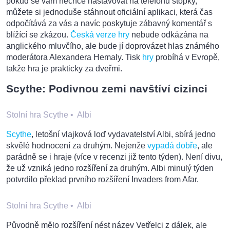
pokud se vám nechce nastavovat na telefonu stopky,
můžete si jednoduše stáhnout oficiální aplikaci, která čas
odpočítává za vás a navíc poskytuje zábavný komentář s
blížící se zkázou.
Česká verze hry
nebude odkázána na
anglického mluvčího, ale bude jí doprovázet hlas známého
moderátora Alexandera Hemaly. Tisk
hry
probíhá v Evropě,
takže hra je prakticky za dveřmi.
Scythe: Podivnou zemi navštíví cizinci
Stolní hra Scythe
•
Albi
Scythe
, letošní vlajková loď vydavatelství Albi, sbírá jedno
skvělé hodnocení za druhým. Nejenže
vypadá dobře
, ale
parádně se i hraje (více v recenzi již tento týden). Není divu,
že už vzniká jedno rozšíření za druhým. Albi minulý týden
potvrdilo překlad prvního rozšíření Invaders from Afar.
Stolní hra Scythe
•
Albi
Původně mělo rozšíření nést název Vetřelci z dálek, ale