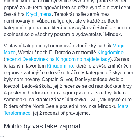
minout. Minulý ročník byl velice významný, protože vůbec
poprvé za 39 let fungování této soutěže vyhrála hlavní cenu
česká hra
Krycí jména
. Tentokrát naše země mezi
nominovanými vůbec nefiguruje, ale v každé ze třech
kategorií je jedna hra, která u nás vyšla v češtině a shodou
okolností se o všechny postaralo vydavatelství Mindok.
V hlavní kategorii byl nominován zlodějský rychlík
Magic
Maze
, Wettlauf nach El Dorado a roztomilé
Kingdomino
(
recenzi Deskovinek na Kingdomino najdete tady
). Za nás
je jasným favoritem
Kingdomino
, které je z výše zmíněných
nejuniverzálnější co do věku hráčů. V kategorii dětských her
byly nominovány Captain Silver, Der Mysteriose Wald a
Icecool: Ledová škola, jejíž recenze se od nás dočkáte brzy.
A poslední hodnocenou kategorií jsou hráčské hry, kde o
samolepku na krabici zápasí únikovka EXIT, vikingské euro
Riders of the North Sea a poslední novinka Mindoku
Mars:
Teraformace
, jejíž recenzi připravujeme.
Mohlo by vás také zajímat: