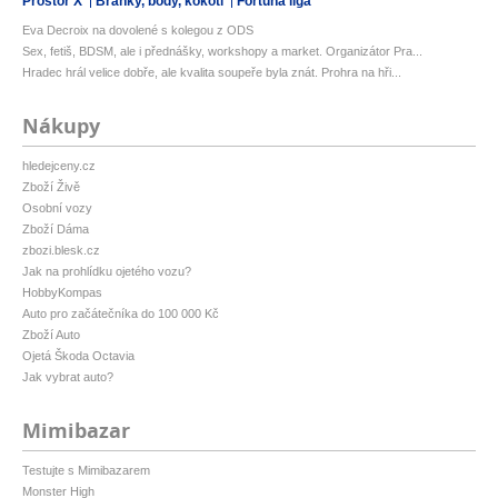
Prostor X
Branky, body, kokoti
Fortuna liga
Eva Decroix na dovolené s kolegou z ODS
Sex, fetiš, BDSM, ale i přednášky, workshopy a market. Organizátor Pra...
Hradec hrál velice dobře, ale kvalita soupeře byla znát. Prohra na hři...
Nákupy
hledejceny.cz
Zboží Živě
Osobní vozy
Zboží Dáma
zbozi.blesk.cz
Jak na prohlídku ojetého vozu?
HobbyKompas
Auto pro začátečníka do 100 000 Kč
Zboží Auto
Ojetá Škoda Octavia
Jak vybrat auto?
Mimibazar
Testujte s Mimibazarem
Monster High