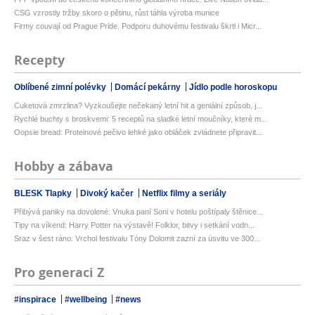
CSG vzrostly tržby skoro o pětinu, růst táhla výroba munice
Firmy couvají od Prague Pride. Podporu duhovému festivalu škrtl i Micr...
Recepty
Oblíbené zimní polévky
Domácí pekárny
Jídlo podle horoskopu
Cuketová zmrzlina? Vyzkoušejte nečekaný letní hit a geniální způsob, j...
Rychlé buchty s broskvemi: 5 receptů na sladké letní moučníky, které m...
Oopsie bread: Proteinové pečivo lehké jako obláček zvládnete připravit...
Hobby a zábava
BLESK Tlapky
Divoký kačer
Netflix filmy a seriály
Přibývá paniky na dovolené: Vnuka paní Soni v hotelu poštípaly štěnice...
Tipy na víkend: Harry Potter na výstavě! Folklor, bitvy i setkání vodn...
Sraz v šest ráno. Vrchol festivalu Tóny Dolomit zazní za úsvitu ve 300...
Pro generaci Z
#inspirace
#wellbeing
#news