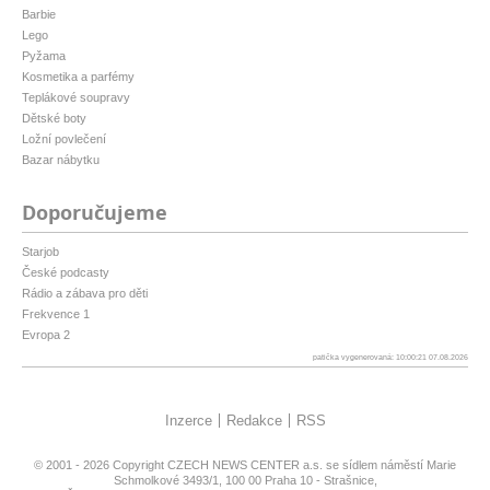
Barbie
Lego
Pyžama
Kosmetika a parfémy
Teplákové soupravy
Dětské boty
Ložní povlečení
Bazar nábytku
Doporučujeme
Starjob
České podcasty
Rádio a zábava pro děti
Frekvence 1
Evropa 2
patička vygenerovaná: 10:00:21 07.08.2026
Inzerce
Redakce
RSS
© 2001 - 2026 Copyright
CZECH NEWS CENTER a.s.
se sídlem náměstí Marie
Schmolkové 3493/1, 100 00 Praha 10 - Strašnice,