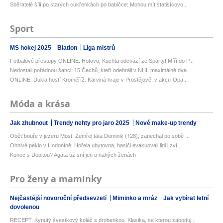
Sběratelé šílí po starých cukřenkách po babičce: Mohou mít statisícovo...
Sport
MS hokej 2025
Biatlon
Liga mistrů
Fotbalové přestupy ONLINE: Hotovo, Kuchta odchází ze Sparty! Míří do P...
Nedostali pořádnou šanci. 15 Čechů, kteří odehráli v NHL maximálně dva...
ONLINE: Dukla hostí Kroměříž. Karviná hraje v Prostějově, v akci i Opa...
Móda a krása
Jak zhubnout
Trendy nehty pro jaro 2025
Nové make-up trendy
Oběť bouře v jezeru Most: Zemřel táta Dominik (†28), zanechal po sobě ...
Ohnivé peklo v Hodoníně: Hořela ubytovna, hasiči evakuovali lidi i zví...
Konec s Dopitou? Agáta už sní jen o nahých ženách
Pro ženy a maminky
Nejčastější novoroční předsevzetí
Miminko a mráz
Jak vybírat letní
dovolenou
RECEPT: Kynutý švestkový koláč s drobenkou. Klasika, se kterou zaboduj...