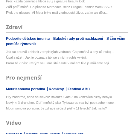
Proč každá generace hledá svůj signature beauty look
Září patří módě: Co přinese Mercedes-Benz Prague Fashion Week SS27
F*ck the glasses: AI Meta brýle mají zjednodušit život, zatím ale děla...
Zdraví
Podpořte dětskou imunitu
Babské rady proti nachlazení
S čím vším
pomůže rýmovník
Jak se zdravě zchladit v tropických vedrech: Co pomáhá a kdy už riskuj...
Úpal a úžeh: Jak je poznat a jak se z nich rychle vyléčit
Parazité v nás: Kterým se u nás líbí a kde v našem těle je můžeme nají...
Pro nejmenší
Mourissonova poradna
Komiksy
Festival ABC
Hry zadarmo, nebo se slevou: Baldur's Gate 3 na konzolích nikdy nebylo...
Nový král druhohor: Obří mořský plaz Tylosaurus rex byl postrachem oce...
Mourrisonova poradna: Je zdravé si čistit pleť v 11 letech? Jak na to?
Video