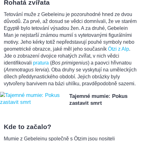
Rohatá zvířata
Tetování muže z Gebeleinu je pozoruhodné hned ze dvou
důvodů. Za prvé, až dosud se vědci domnívali, že ve starém
Egyptě bylo tetování výsadou žen. A za druhé, Gebelein
Man je nejstarší známou mumií s vytetovanými figurálními
motivy. Jeho kérky totiž nepředstavují pouhé symboly nebo
geometrické obrazce, jaké měl jeho současník
Ötzi z Alp
.
Jde o zobrazení dvojice rohatých zvířat, v nich vědci
identifikovali
pratura
(
Bos primigenius
) a paovci hřivnatou
(
Ammotragus lervia
). Oba druhy se vyskytují na uměleckých
dílech předdynastického období. Jejich obrázky byly
vytvořeny barvivem na bázi uhlíku, pravděpodobně sazemi.
Tajemné mumie: Pokus
zastavit smrt
Kde to začalo?
Mumie z Gebeleinu společně s Ötzim jsou nositeli