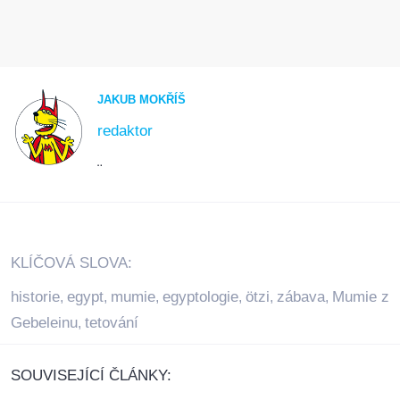
JAKUB MOKŘÍŠ
redaktor
¨
KLÍČOVÁ SLOVA:
historie
egypt
mumie
egyptologie
ötzi
zábava
Mumie z
,
,
,
,
,
,
Gebeleinu
tetování
,
SOUVISEJÍCÍ ČLÁNKY: