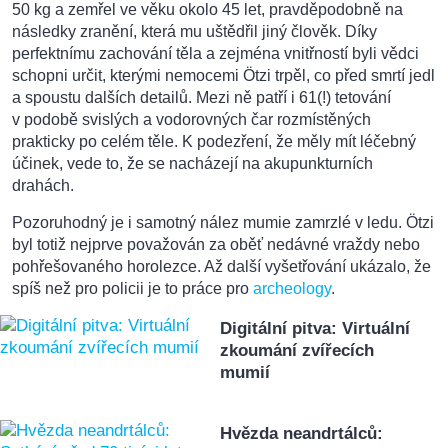
50 kg a zemřel ve věku okolo 45 let, pravděpodobně na
následky zranění, která mu uštědřil jiný člověk. Díky
perfektnímu zachování těla a zejména vnitřností byli vědci
schopni určit, kterými nemocemi Ötzi trpěl, co před smrtí jedl
a spoustu dalších detailů. Mezi ně patří i 61(!) tetování
v podobě svislých a vodorovných čar rozmístěných
prakticky po celém těle. K podezření, že měly mít léčebný
účinek, vede to, že se nacházejí na akupunkturních
drahách.
Pozoruhodný je i samotný nález mumie zamrzlé v ledu. Ötzi
byl totiž nejprve považován za oběť nedávné vraždy nebo
pohřešovaného horolezce. Až další vyšetřování ukázalo, že
spíš než pro policii je to práce pro
archeology
.
Digitální pitva: Virtuální
zkoumání zvířecích
mumií
Hvězda neandrtálců: