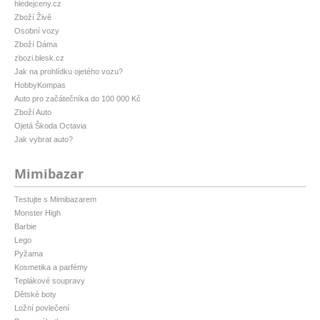
hledejceny.cz
Zboží Živě
Osobní vozy
Zboží Dáma
zbozi.blesk.cz
Jak na prohlídku ojetého vozu?
HobbyKompas
Auto pro začátečníka do 100 000 Kč
Zboží Auto
Ojetá Škoda Octavia
Jak vybrat auto?
Mimibazar
Testujte s Mimibazarem
Monster High
Barbie
Lego
Pyžama
Kosmetika a parfémy
Teplákové soupravy
Dětské boty
Ložní povlečení