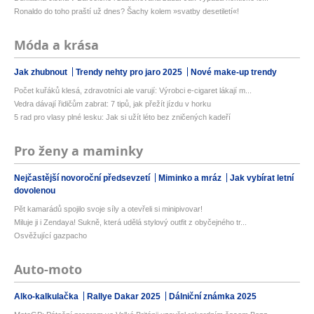
Ronaldo do toho praští už dnes? Šachy kolem »svatby desetiletí«!
Móda a krása
Jak zhubnout
Trendy nehty pro jaro 2025
Nové make-up trendy
Počet kuřáků klesá, zdravotníci ale varují: Výrobci e-cigaret lákají m...
Vedra dávají řidičům zabrat: 7 tipů, jak přežít jízdu v horku
5 rad pro vlasy plné lesku: Jak si užít léto bez zničených kadeří
Pro ženy a maminky
Nejčastější novoroční předsevzetí
Miminko a mráz
Jak vybírat letní
dovolenou
Pět kamarádů spojilo svoje síly a otevřeli si minipivovar!
Miluje ji i Zendaya! Sukně, která udělá stylový outfit z obyčejného tr...
Osvěžující gazpacho
Auto-moto
Alko-kalkulačka
Rallye Dakar 2025
Dálniční známka 2025