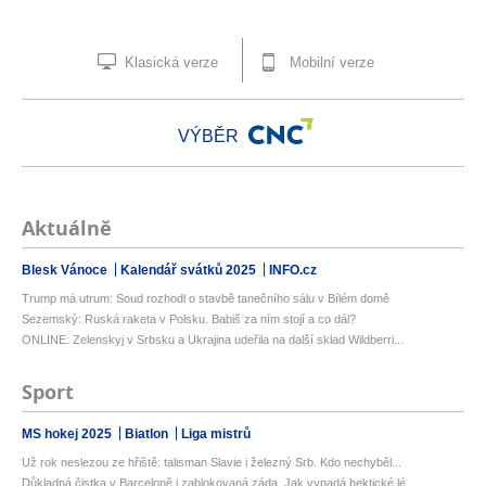
Klasická verze
Mobilní verze
VÝBĚR
Aktuálně
Blesk Vánoce
Kalendář svátků 2025
INFO.cz
Trump má utrum: Soud rozhodl o stavbě tanečního sálu v Bílém domě
Sezemský: Ruská raketa v Polsku. Babiš za ním stojí a co dál?
ONLINE: Zelenskyj v Srbsku a Ukrajina udeřila na další sklad Wildberri...
Sport
MS hokej 2025
Biatlon
Liga mistrů
Už rok neslezou ze hřiště: talisman Slavie i železný Srb. Kdo nechyběl...
Důkladná čistka v Barceloně i zablokovaná záda. Jak vypadá hektické lé...