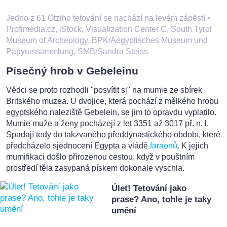
Jedno z 61 Ötziho tetování se nachází na levém zápěstí
•
Profimedia.cz, iStock, Visualization Center C, South Tyrol
Museum of Archeology, BPK/Aegyptisches Museum und
Papyrussammlung, SMB/Sandra Steiss
Písečný hrob v Gebeleinu
Vědci se proto rozhodli "posvítit si" na mumie ze sbírek
Britského muzea. U dvojice, která pochází z mělkého hrobu
egyptského naleziště Gebelein, se jim to opravdu vyplatilo.
Mumie muže a ženy pocházejí z let 3351 až 3017 př. n. l.
Spadají tedy do takzvaného předdynastického období, které
předcházelo sjednocení Egypta a vládě
faraonů
. K jejich
mumifikaci došlo přirozenou cestou, když v pouštním
prostředí těla zasypaná pískem dokonale vyschla.
Úlet! Tetování jako
prase? Ano, tohle je taky
umění