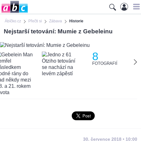
Ábíčko.cz
Přečti si
Zábava
Historie
Nejstarší tetování: Mumie z Gebeleinu
8
FOTOGRAFIÍ
30. července 2018 • 10:00