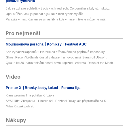
pomůže rýmovník
Jak se zdravě zchladit v tropických vedrech: Co pomáhá a kdy už riskuj...
Úpal a úžeh: Jak je poznat a jak se z nich rychle vyléčit
Parazité v nás: Kterým se u nás líbí a kde v našem těle je můžeme nají...
Pro nejmenší
Mourissonova poradna
Komiksy
Festival ABC
Kdo vynalezl kapesník? Historie od středověku po papírové kapesníky
Ghost Recon Wildlands dostal vylepšení a novou misi. Starší díl Ubisof...
Quake ke 30. narozeninám dostal novou epizodu zdarma. Dawn of the Mach...
Video
Prostor X
Branky, body, kokoti
Fortuna liga
Klaus promluvil na pohřbu Knížáka
SESTŘIH: Zbrojovka - Liberec 0:1. Rozhodl Dulay, ale při premiéře za S...
Milan Knížák pohřeb
Nákupy