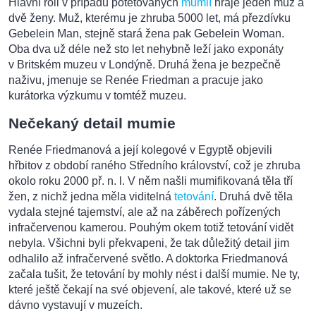
Hlavní roli v případu potetovaných
mumií
hraje jeden muž a
dvě ženy. Muž, kterému je zhruba 5000 let, má přezdívku
Gebelein Man, stejně stará žena pak Gebelein Woman.
Oba dva už déle než sto let nehybně leží jako exponáty
v Britském muzeu v Londýně. Druhá žena je bezpečně
naživu, jmenuje se Renée Friedman a pracuje jako
kurátorka výzkumu v tomtéž muzeu.
Nečekaný detail mumie
Renée Friedmanová a její kolegové v Egyptě objevili
hřbitov z období raného Středního království, což je zhruba
okolo roku 2000 př. n. l. V něm našli mumifikovaná těla tří
žen, z nichž jedna měla viditelná
tetování
. Druhá dvě těla
vydala stejné tajemství, ale až na záběrech pořízených
infračervenou kamerou. Pouhým okem totiž tetování vidět
nebyla. Všichni byli překvapeni, že tak důležitý detail jim
odhalilo až infračervené světlo. A doktorka Friedmanová
začala tušit, že tetování by mohly nést i další mumie. Ne ty,
které ještě čekají na své objevení, ale takové, které už se
dávno vystavují v muzeích.