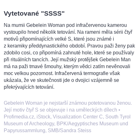
Vytetované "SSSS"
Na mumii Gebelein Woman pod infračervenou kamerou
vystoupilo hned několik tetování. Na rameni měla sérii čtyř
motivů připomínajících velké S, které jsou známé i
z keramiky předdynastického období. Pravou paži ženy pak
zdobilo cosi, co připomíná zahnuté hole, které se používaly
při rituálních tancích. Její mužský protějšek Gebelein Man
má na paži tmavé šmouhy, kterým vědci zatím nevěnovali
moc velkou pozornost. Infračervená termografie však
ukázala, že ve skutečnosti jde o dvojici vzájemně se
překrývajících tetování.
Gebelein Woman je nejstarší známou potetovanou ženou.
Její motiv čtyř S se objevuje i na uměleckých dílech
•
Profimedia.cz, iStock, Visualization Center C, South Tyrol
Museum of Archeology, BPK/Aegyptisches Museum und
Papyrussammlung, SMB/Sandra Steiss