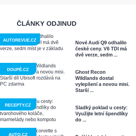
ČLÁNKY ODJINUD
AUTOREVUE.CZ
Nové Audi Q9 odhalilo
české ceny. V6 TDI má
dvě verze, sedm ...
DOUPĚ.CZ
Ghost Recon
Wildlands dostal
vylepšení a novou misi.
Starší ...
RECEPTY.CZ
Sladký poklad u cesty:
Využijte letní špendlíky
do ...
AUTO.CZ