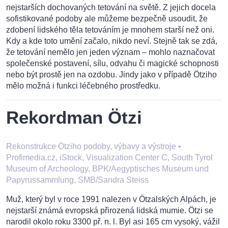
nejstarších dochovaných tetování na světě. Z jejich docela
sofistikované podoby ale můžeme bezpečně usoudit, že
zdobení lidského těla tetováním je mnohem starší než oni.
Kdy a kde toto umění začalo, nikdo neví. Stejně tak se zdá,
že tetování nemělo jen jeden význam – mohlo naznačovat
společenské postavení, sílu, odvahu či magické schopnosti
nebo být prostě jen na ozdobu. Jindy jako v případě Ötziho
mělo možná i funkci léčebného prostředku.
Rekordman Ötzi
Rekonstrukce Ötziho podoby, výbavy a výstroje
•
Profimedia.cz, iStock, Visualization Center C, South Tyrol
Museum of Archeology, BPK/Aegyptisches Museum und
Papyrussammlung, SMB/Sandra Steiss
Muž, který byl v roce 1991 nalezen v Ötzalských Alpách, je
nejstarší známá evropská přirozená lidská mumie. Ötzi se
narodil okolo roku 3300 př. n. l. Byl asi 165 cm vysoký, vážil