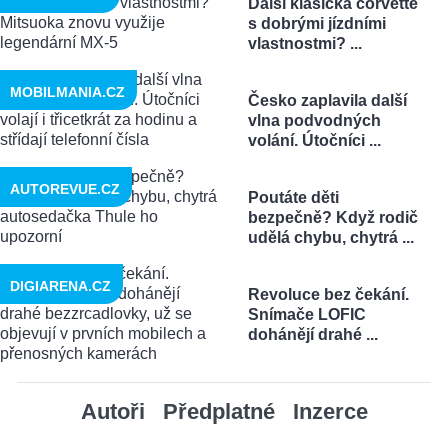
Další klasická corvette
s dobrými jízdními
vlastnostmi? ...
MOBILMANIA.CZ
Česko zaplavila další
vlna podvodných
volání. Útočníci ...
AUTOREVUE.CZ
Poutáte děti
bezpečně? Když rodič
udělá chybu, chytrá ...
DIGIARENA.CZ
Revoluce bez čekání.
Snímače LOFIC
dohánějí drahé ...
Autoři
Předplatné
Inzerce