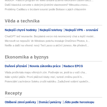
MotoGP: Páteční program ve Velké Británii uzavřel rekordním časem Bezz...
Další klasická corvette s dobrými jízdními vlastnostmi? Mitsuoka znovu...
Problémy Cadillacu s brzdami souvisí podle Bottase s jejich chlazením
Věda a technika
Nejlepší chytré hodinky
Nejlepší telefony
Nejlepší VPN – srovnání
ChatGPT teď neunavíte. Bezplatná verze má neomezený chat a lepší model...
Microsoft se nepoučil. Ve Windows potichu instaluje OneDrive Photos, k...
Netflix a další na víkend: nový Ted Lasso a akční Lioness. Ale předevš...
Ekonomika a byznys
Daňové přiznání
Novela zákoníku práce
Nadace EPCG
Vláda proškrtala mapu větrných zón. Podívejte se, jestli ta u vaší cha...
Itálie vyklízí pláže. První plážové kluby mizí, turisté změnu pocítí b...
Potenciální zachránce Soleku zrušil nabídku. Zadlužené solární společn...
Recepty
Oblíbené zimní polévky
Domácí pekárny
Jídlo podle horoskopu