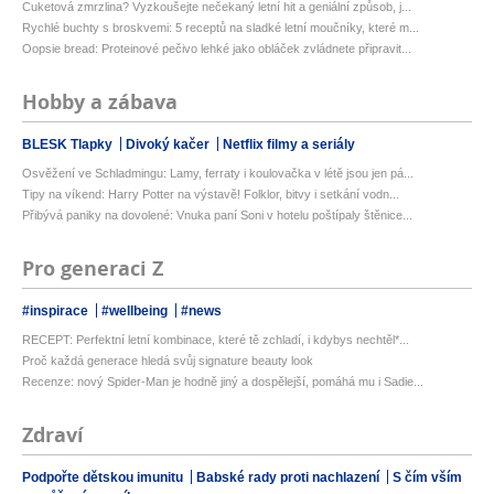
Cuketová zmrzlina? Vyzkoušejte nečekaný letní hit a geniální způsob, j...
Rychlé buchty s broskvemi: 5 receptů na sladké letní moučníky, které m...
Oopsie bread: Proteinové pečivo lehké jako obláček zvládnete připravit...
Hobby a zábava
BLESK Tlapky
Divoký kačer
Netflix filmy a seriály
Osvěžení ve Schladmingu: Lamy, ferraty i koulovačka v létě jsou jen pá...
Tipy na víkend: Harry Potter na výstavě! Folklor, bitvy i setkání vodn...
Přibývá paniky na dovolené: Vnuka paní Soni v hotelu poštípaly štěnice...
Pro generaci Z
#inspirace
#wellbeing
#news
RECEPT: Perfektní letní kombinace, které tě zchladí, i kdybys nechtěl*...
Proč každá generace hledá svůj signature beauty look
Recenze: nový Spider-Man je hodně jiný a dospělejší, pomáhá mu i Sadie...
Zdraví
Podpořte dětskou imunitu
Babské rady proti nachlazení
S čím vším