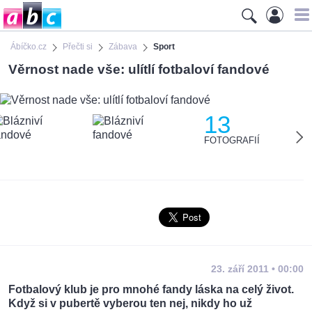
Ábíčko.cz
Přečti si
Zábava
Sport
Věrnost nade vše: ulítlí fotbaloví fandové
13
FOTOGRAFIÍ
23. září 2011 • 00:00
Fotbalový klub je pro mnohé fandy láska na celý život.
Když si v pubertě vyberou ten nej, nikdy ho už