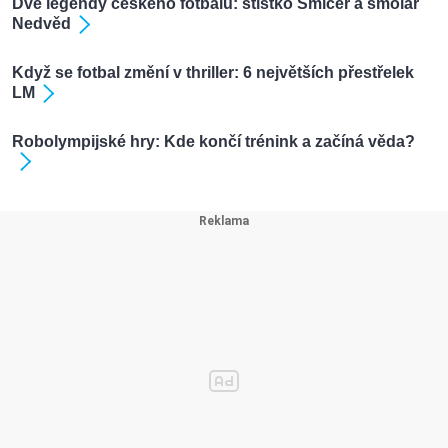
Dvě legendy českého fotbalu: štístko Šmicer a smolař
Nedvěd
Když se fotbal změní v thriller: 6 největších přestřelek
LM
Robolympijské hry: Kde končí trénink a začíná věda?