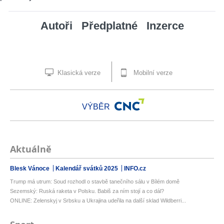
Autoři
Předplatné
Inzerce
Klasická verze
Mobilní verze
VÝBĚR
Aktuálně
Blesk Vánoce
Kalendář svátků 2025
INFO.cz
Trump má utrum: Soud rozhodl o stavbě tanečního sálu v Bílém domě
Sezemský: Ruská raketa v Polsku. Babiš za ním stojí a co dál?
ONLINE: Zelenskyj v Srbsku a Ukrajina udeřila na další sklad Wildberri...