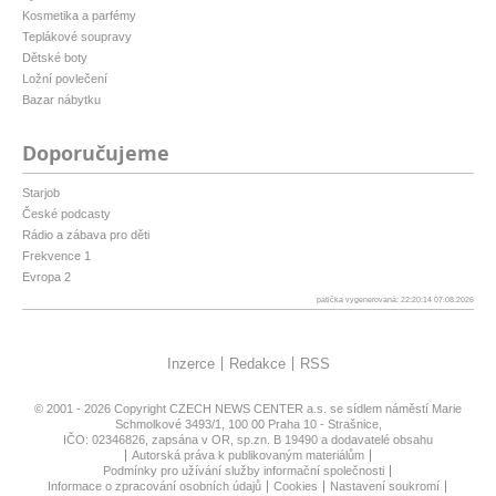
Kosmetika a parfémy
Teplákové soupravy
Dětské boty
Ložní povlečení
Bazar nábytku
Doporučujeme
Starjob
České podcasty
Rádio a zábava pro děti
Frekvence 1
Evropa 2
patička vygenerovaná: 22:20:14 07.08.2026
Inzerce
Redakce
RSS
© 2001 - 2026 Copyright
CZECH NEWS CENTER a.s.
se sídlem náměstí Marie
Schmolkové 3493/1, 100 00 Praha 10 - Strašnice,
IČO: 02346826, zapsána v OR, sp.zn. B 19490 a dodavatelé obsahu
Autorská práva k publikovaným materiálům
Podmínky pro užívání služby informační společnosti
Informace o zpracování osobních údajů
Cookies
Nastavení soukromí