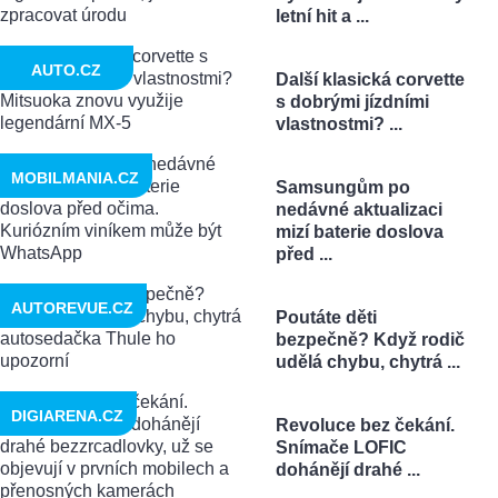
letní hit a ...
AUTO.CZ
Další klasická corvette
s dobrými jízdními
vlastnostmi? ...
MOBILMANIA.CZ
Samsungům po
nedávné aktualizaci
mizí baterie doslova
před ...
AUTOREVUE.CZ
Poutáte děti
bezpečně? Když rodič
udělá chybu, chytrá ...
DIGIARENA.CZ
Revoluce bez čekání.
Snímače LOFIC
dohánějí drahé ...