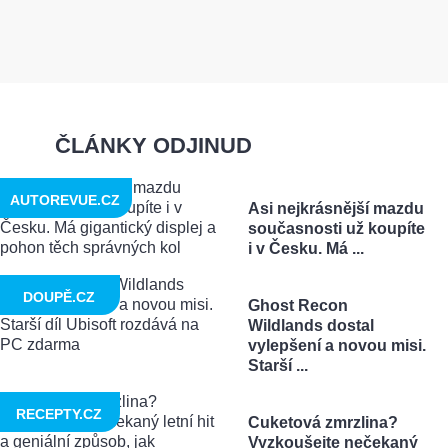
ČLÁNKY ODJINUD
AUTOREVUE.CZ
Asi nejkrásnější mazdu
současnosti už koupíte
i v Česku. Má ...
DOUPĚ.CZ
Ghost Recon
Wildlands dostal
vylepšení a novou misi.
Starší ...
RECEPTY.CZ
Cuketová zmrzlina?
Vyzkoušejte nečekaný