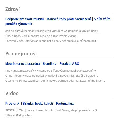
Zdraví
Podpořte dětskou imunitu
Babské rady proti nachlazení
S čím vším
pomůže rýmovník
Jak se zdravě zchladit v tropických vedrech: Co pomáhá a kdy už riskuj...
Úpal a úžeh: Jak je poznat a jak se z nich rychle vyléčit
Parazité v nás: Kterým se u nás líbí a kde v našem těle je můžeme nají...
Pro nejmenší
Mourissonova poradna
Komiksy
Festival ABC
Kdo vynalezl kapesník? Historie od středověku po papírové kapesníky
Ghost Recon Wildlands dostal vylepšení a novou misi. Starší díl Ubisof...
Quake ke 30. narozeninám dostal novou epizodu zdarma. Dawn of the Mach...
Video
Prostor X
Branky, body, kokoti
Fortuna liga
SESTŘIH: Zbrojovka - Liberec 0:1. Rozhodl Dulay, ale při premiéře za S...
Milan Knížák pohřeb