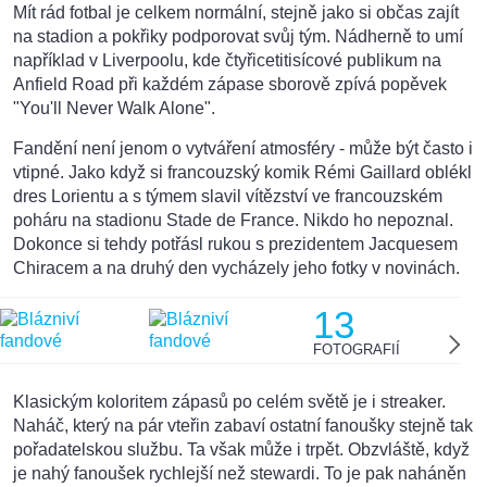
Mít rád fotbal je celkem normální, stejně jako si občas zajít
na stadion a pokřiky podporovat svůj tým. Nádherně to umí
například v Liverpoolu, kde čtyřicetitisícové publikum na
Anfield Road při každém zápase sborově zpívá popěvek
"You'll Never Walk Alone".
Fandění není jenom o vytváření atmosféry - může být často i
vtipné. Jako když si francouzský komik Rémi Gaillard oblékl
dres Lorientu a s týmem slavil vítězství ve francouzském
poháru na stadionu Stade de France. Nikdo ho nepoznal.
Dokonce si tehdy potřásl rukou s prezidentem Jacquesem
Chiracem a na druhý den vycházely jeho fotky v novinách.
13
FOTOGRAFIÍ
Klasickým koloritem zápasů po celém světě je i streaker.
Naháč, který na pár vteřin zabaví ostatní fanoušky stejně tak
pořadatelskou službu. Ta však může i trpět. Obzvláště, když
je nahý fanoušek rychlejší než stewardi. To je pak naháněn