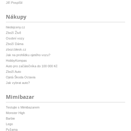
Jiří Pospíšil
Nákupy
hledejceny.cz
Zboží Živě
Osobní vozy
Zboží Dáma
zbozi.blesk.cz
Jak na prohlídku ojetého vozu?
HobbyKompas
Auto pro začátečníka do 100 000 Kč
Zboží Auto
Ojetá Škoda Octavia
Jak vybrat auto?
Mimibazar
Testujte s Mimibazarem
Monster High
Barbie
Lego
Pyžama