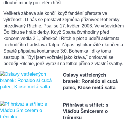
dlouhé minuty po celém hřišti.
Veškerá zábava ale končí, když fandění přeroste ve
výtržnosti. U nás se proslavil zejména příznivec Bohemky
přezdívaný Ritchie. Psal se 17. květen 2003. Ve vršovickém
Ďolíčku se hrálo derby. Když Sparta čtvrthodiny před
koncem vedla 2:1, přeskočil Ritchie plot a udeřil asistenta
rozhodčího Ladislava Talpu. Zápas byl okamžitě ukončen a
Spartě připsána kontumace 3:0. Bohemka i díky tomu
sestoupila. "Byl jsem vožralej jako kráva," omlouval se
později Ritchie, jenž vyrazil na fotbal přímo z vlastní svatby.
Oslavy vstřelených
branek: Ronaldo si cucá
palec, Klose metá salta
Přihrávat a střílet: s
Vláďou Šmicerem o
tréninku