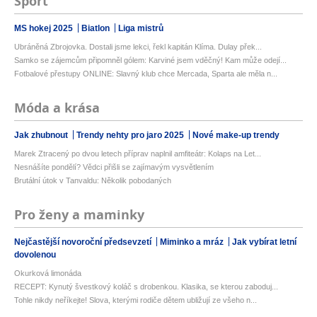
Sport
MS hokej 2025
Biatlon
Liga mistrů
Ubráněná Zbrojovka. Dostali jsme lekci, řekl kapitán Klíma. Dulay přek...
Samko se zájemcům připomněl gólem: Karviné jsem vděčný! Kam může odejí...
Fotbalové přestupy ONLINE: Slavný klub chce Mercada, Sparta ale měla n...
Móda a krása
Jak zhubnout
Trendy nehty pro jaro 2025
Nové make-up trendy
Marek Ztracený po dvou letech příprav naplnil amfiteátr: Kolaps na Let...
Nesnášíte pondělí? Vědci přišli se zajímavým vysvětlením
Brutální útok v Tanvaldu: Několik pobodaných
Pro ženy a maminky
Nejčastější novoroční předsevzetí
Miminko a mráz
Jak vybírat letní
dovolenou
Okurková limonáda
RECEPT: Kynutý švestkový koláč s drobenkou. Klasika, se kterou zaboduj...
Tohle nikdy neříkejte! Slova, kterými rodiče dětem ubližují ze všeho n...