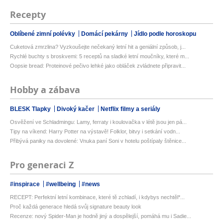
Recepty
Oblíbené zimní polévky
Domácí pekárny
Jídlo podle horoskopu
Cuketová zmrzlina? Vyzkoušejte nečekaný letní hit a geniální způsob, j...
Rychlé buchty s broskvemi: 5 receptů na sladké letní moučníky, které m...
Oopsie bread: Proteinové pečivo lehké jako obláček zvládnete připravit...
Hobby a zábava
BLESK Tlapky
Divoký kačer
Netflix filmy a seriály
Osvěžení ve Schladmingu: Lamy, ferraty i koulovačka v létě jsou jen pá...
Tipy na víkend: Harry Potter na výstavě! Folklor, bitvy i setkání vodn...
Přibývá paniky na dovolené: Vnuka paní Soni v hotelu poštípaly štěnice...
Pro generaci Z
#inspirace
#wellbeing
#news
RECEPT: Perfektní letní kombinace, které tě zchladí, i kdybys nechtěl*...
Proč každá generace hledá svůj signature beauty look
Recenze: nový Spider-Man je hodně jiný a dospělejší, pomáhá mu i Sadie...