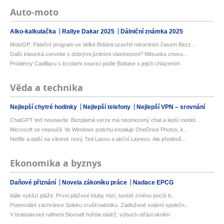
Auto-moto
Alko-kalkulačka
Rallye Dakar 2025
Dálniční známka 2025
MotoGP: Páteční program ve Velké Británii uzavřel rekordním časem Bezz...
Další klasická corvette s dobrými jízdními vlastnostmi? Mitsuoka znovu...
Problémy Cadillacu s brzdami souvisí podle Bottase s jejich chlazením
Věda a technika
Nejlepší chytré hodinky
Nejlepší telefony
Nejlepší VPN – srovnání
ChatGPT teď neunavíte. Bezplatná verze má neomezený chat a lepší model...
Microsoft se nepoučil. Ve Windows potichu instaluje OneDrive Photos, k...
Netflix a další na víkend: nový Ted Lasso a akční Lioness. Ale předevš...
Ekonomika a byznys
Daňové přiznání
Novela zákoníku práce
Nadace EPCG
Itálie vyklízí pláže. První plážové kluby mizí, turisté změnu pocítí b...
Potenciální zachránce Soleku zrušil nabídku. Zadlužené solární společn...
V bratislavské rafinerii Slovnaft hořela nádrž, výbuch otřásl okolím