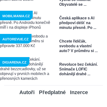
Obyvatelé se ...
MOBILMANIA.CZ
Česká aplikace s AI
předpoví déšť na
minutu přesně. Po ...
AUTOREVUE.CZ
Chcete řidičák,
svobodu a vlastní
auto? V průměru si ...
DIGIARENA.CZ
Revoluce bez čekání.
Snímače LOFIC
dohánějí drahé ...
Autoři
Předplatné
Inzerce