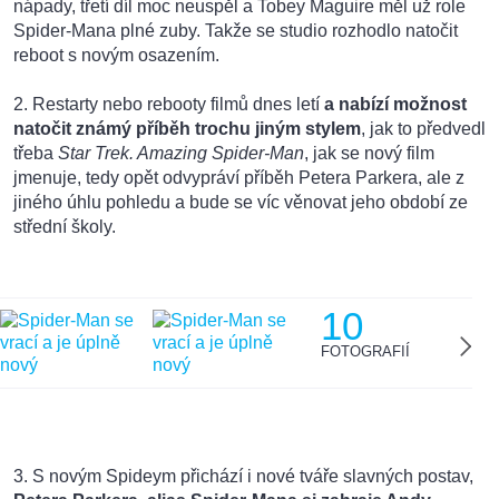
nápady, třetí díl moc neuspěl a Tobey Maguire měl už role
Spider-Mana plné zuby. Takže se studio rozhodlo natočit
reboot s novým osazením.
2. Restarty nebo rebooty filmů dnes letí
a nabízí možnost
natočit známý příběh trochu jiným stylem
, jak to předvedl
třeba
Star Trek. Amazing Spider-Man
, jak se nový film
jmenuje, tedy opět odvypráví příběh Petera Parkera, ale z
jiného úhlu pohledu a bude se víc věnovat jeho období ze
střední školy.
10
FOTOGRAFIÍ
3. S novým Spideym přichází i nové tváře slavných postav,