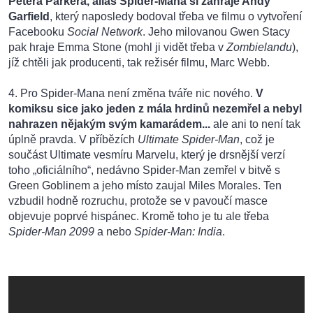
Petera Parkera, alias Spider-Mana si zahraje Andy
Garfield
, který naposledy bodoval třeba ve filmu o vytvoření
Facebooku
Social Network
. Jeho milovanou Gwen Stacy
pak hraje Emma Stone (mohl ji vidět třeba v
Zombielandu
),
jíž chtěli jak producenti, tak režisér filmu, Marc Webb.
4. Pro Spider-Mana není změna tváře nic nového.
V
komiksu sice jako jeden z mála hrdinů nezemřel a nebyl
nahrazen nějakým svým kamarádem...
ale ani to není tak
úplně pravda. V příbězích
Ultimate Spider-Man
, což je
součást Ultimate vesmíru Marvelu, který je drsnější verzí
toho „oficiálního“, nedávno Spider-Man zemřel v bitvě s
Green Goblinem a jeho místo zaujal Miles Morales. Ten
vzbudil hodně rozruchu, protože se v pavoučí masce
objevuje poprvé hispánec. Kromě toho je tu ale třeba
Spider-Man 2099
a nebo
Spider-Man: India
.