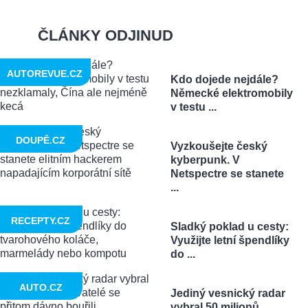
ČLÁNKY ODJINUD
AUTOREVUE.CZ
Kdo dojede nejdále?
Německé elektromobily
v testu ...
DOUPĚ.CZ
Vyzkoušejte český
kyberpunk. V
Netspectre se stanete
...
RECEPTY.CZ
Sladký poklad u cesty:
Využijte letní špendlíky
do ...
AUTO.CZ
Jediný vesnický radar
vybral 50 milionů.