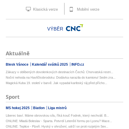
Klasická verze
Mobilní verze
VÝBĚR
Aktuálně
Blesk Vánoce
Kalendář svátků 2025
INFO.cz
Zákazy v oblíbených dovolenkových destinacích Čechů: Chorvatská restri...
Noční nehoda na Havlíčkobrodsku: Dodávka narazila do kamionu! Sedm zra...
Magická Kuba 19. století v barvě. Jak vypadal karibský ráj před přícho...
Sport
MS hokej 2025
Biatlon
Liga mistrů
Liberec baví. Máme obrovskou sílu, říká kouč Fodrek, který nechválí. B...
ONLINE: Mladá Boleslav - Sparta. Potvrdí Letenští formu po Lyonu? Mace...
ONLINE: Teplice - Plzeň. Hyský v ohrožení, udrží se proti rozjetým Sev...