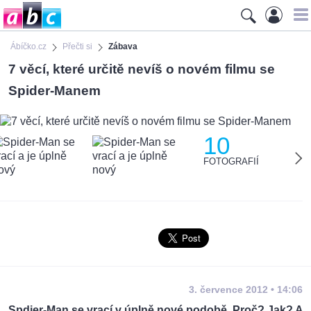
Ábíčko.cz
Přečti si
Zábava
7 věcí, které určitě nevíš o novém filmu se
Spider-Manem
10
FOTOGRAFIÍ
3. července 2012 • 14:06
Spdier-Man se vrací v úplně nové podobě. Proč? Jak? A