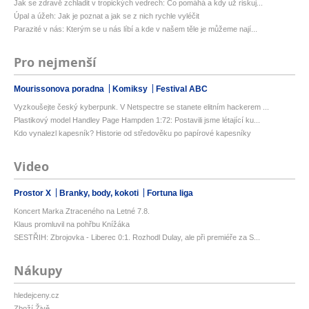
Jak se zdravě zchladit v tropických vedrech: Co pomáhá a kdy už riskuj...
Úpal a úžeh: Jak je poznat a jak se z nich rychle vyléčit
Parazité v nás: Kterým se u nás líbí a kde v našem těle je můžeme nají...
Pro nejmenší
Mourissonova poradna
Komiksy
Festival ABC
Vyzkoušejte český kyberpunk. V Netspectre se stanete elitním hackerem ...
Plastikový model Handley Page Hampden 1:72: Postavili jsme létající ku...
Kdo vynalezl kapesník? Historie od středověku po papírové kapesníky
Video
Prostor X
Branky, body, kokoti
Fortuna liga
Koncert Marka Ztraceného na Letné 7.8.
Klaus promluvil na pohřbu Knížáka
SESTŘIH: Zbrojovka - Liberec 0:1. Rozhodl Dulay, ale při premiéře za S...
Nákupy
hledejceny.cz
Zboží Živě