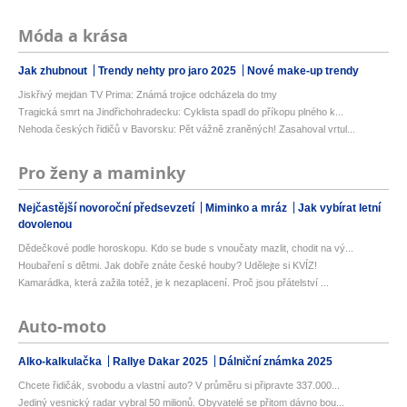
Móda a krása
Jak zhubnout
Trendy nehty pro jaro 2025
Nové make-up trendy
Jiskřivý mejdan TV Prima: Známá trojice odcházela do tmy
Tragická smrt na Jindřichohradecku: Cyklista spadl do příkopu plného k...
Nehoda českých řidičů v Bavorsku: Pět vážně zraněných! Zasahoval vrtul...
Pro ženy a maminky
Nejčastější novoroční předsevzetí
Miminko a mráz
Jak vybírat letní
dovolenou
Dědečkové podle horoskopu. Kdo se bude s vnoučaty mazlit, chodit na vý...
Houbaření s dětmi. Jak dobře znáte české houby? Udělejte si KVÍZ!
Kamarádka, která zažila totéž, je k nezaplacení. Proč jsou přátelství ...
Auto-moto
Alko-kalkulačka
Rallye Dakar 2025
Dálniční známka 2025
Chcete řidičák, svobodu a vlastní auto? V průměru si připravte 337.000...
Jediný vesnický radar vybral 50 milionů. Obyvatelé se přitom dávno bou...