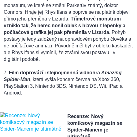
monstrum, ve které se změní Parkerův známý, doktor
Connors. Hraje jej Rhys Ifans a poprvé se na plátně objeví
přímo jeho přeměna v Lizarda.
Třímetrové monstrum
vzniklo tak, že herec nosil oblek s hlavou z lepenky a
počítačová grafika jej pak přeměnila v Lizarda.
Pohyb
postavy je tedy založený na opravdovém pohybu člověka a
ne počítačové animaci. Původně měl být v obleku kaskadér,
ale Rhys Ifans si vymínil, že ztvární svou postavu i v
digitální podobě.
7.
Film doprovází i stejnojmenná videohra
Amazing
Spider-Man
, která vyšla koncem června na Xbox 360,
PlayStation 3, Nintendo 3DS, Nintendo DS, Wii, iPad a
Android.
Recenze: Nový
komiksový magazín se
Spider-Manem je
ultimátně …