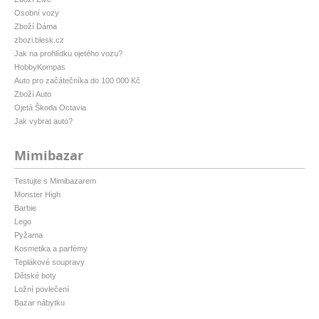
Osobní vozy
Zboží Dáma
zbozi.blesk.cz
Jak na prohlídku ojetého vozu?
HobbyKompas
Auto pro začátečníka do 100 000 Kč
Zboží Auto
Ojetá Škoda Octavia
Jak vybrat auto?
Mimibazar
Testujte s Mimibazarem
Monster High
Barbie
Lego
Pyžama
Kosmetika a parfémy
Teplákové soupravy
Dětské boty
Ložní povlečení
Bazar nábytku