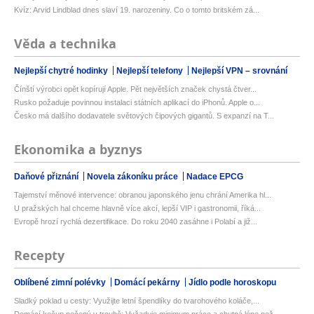
Kvíz: Arvid Lindblad dnes slaví 19. narozeniny. Co o tomto britském zá...
Věda a technika
Nejlepší chytré hodinky
Nejlepší telefony
Nejlepší VPN – srovnání
Čínští výrobci opět kopírují Apple. Pět největších značek chystá čtver...
Rusko požaduje povinnou instalaci státních aplikací do iPhonů. Apple o...
Česko má dalšího dodavatele světových čipových gigantů. S expanzí na T...
Ekonomika a byznys
Daňové přiznání
Novela zákoníku práce
Nadace EPCG
Tajemství měnové intervence: obranou japonského jenu chrání Amerika hl...
U pražských hal chceme hlavně více akcí, lepší VIP i gastronomii, říká...
Evropě hrozí rychlá dezertifikace. Do roku 2040 zasáhne i Polabí a již...
Recepty
Oblíbené zimní polévky
Domácí pekárny
Jídlo podle horoskopu
Sladký poklad u cesty: Využijte letní špendlíky do tvarohového koláče,...
Domácí kečup pečený v troubě: Vyžaduje minimum práce a chutná lépe než...