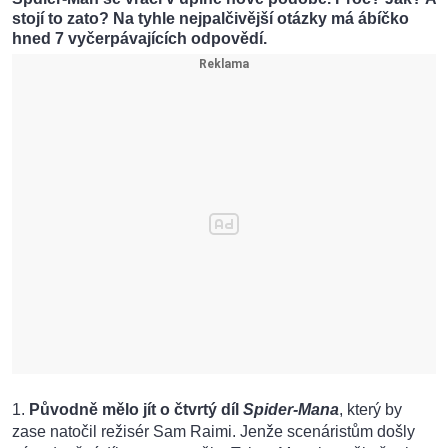
stojí to zato? Na tyhle nejpalčivější otázky má ábíčko
hned 7 vyčerpávajících odpovědí.
1.
Původně mělo jít o čtvrtý díl
Spider-Mana
, který by
zase natočil režisér Sam Raimi. Jenže scenáristům došly