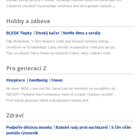
Cuketová zmrzlina? Vyzkoušejte nečekaný letní hit a geniální způsob, j...
Hobby a zábava
BLESK Tlapky
Divoký kačer
Netflix filmy a seriály
Filip Vondrášek: V Jižní Americe si lidé plují životem mnohem lehčeji,...
Osvěžení ve Schladmingu: Lamy, ferraty i koulovačka v létě jsou jen pá...
Tipy na víkend: Harry Potter na výstavě! Folklor, bitvy i setkání vodn...
Pro generaci Z
#inspirace
#wellbeing
#news
Alt news: MGK v tom zas lítá, Jared Leto byl obviněný ze sexuálního ob...
RECEPT: Perfektní letní kombinace, které tě zchladí, i kdybys nechtěl*...
Proč každá generace hledá svůj signature beauty look
Zdraví
Podpořte dětskou imunitu
Babské rady proti nachlazení
S čím vším
pomůže rýmovník