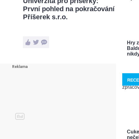
Univerzita pro příšerky:
První pohled na pokračování
Příšerek s.r.o.
Hry 
Bald
nikdy 
RECE
Cuke
neček