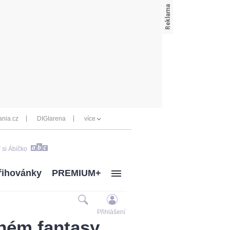
nia.cz
DIGIarena
více
 si Ábíčko
řihovánky
PREMIUM+
Přihlášení
aném fantasy