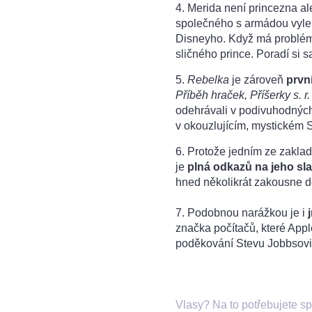
4. Merida není princezna al
společného s armádou vyle
Disneyho. Když má problém,
sličného prince. Poradí si 
5.
Rebelka
je zároveň
prvn
Příběh hraček, Příšerky s. r
odehrávali v podivuhodných
v okouzlujícím, mystickém 
6. Protože jedním ze zaklad
je
plná odkazů na jeho sl
hned několikrát zakousne d
7. Podobnou narážkou je i
značka počítačů, které Apple
poděkování Stevu Jobbsovi
Vlasy? Na to potřebujete sp