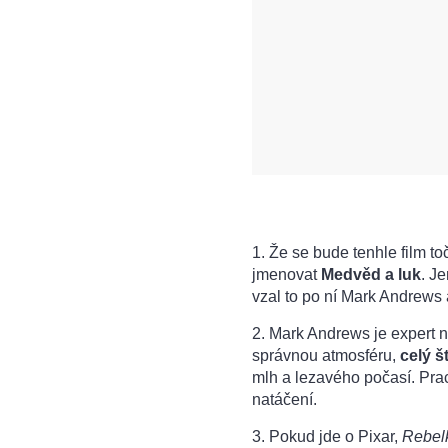
1. Že se bude tenhle film t
jmenovat
Medvěd a luk
. J
vzal to po ní Mark Andrews 
2. Mark Andrews je expert n
správnou atmosféru,
celý š
mlh a lezavého počasí. Prac
natáčení.
3. Pokud jde o Pixar,
Rebel