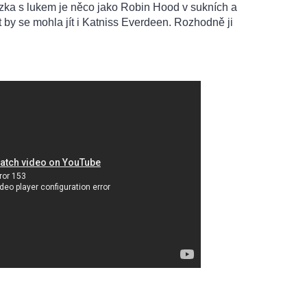
rzka s lukem je něco jako Robin Hood v sukních a
at by se mohla jít i Katniss Everdeen. Rozhodně ji