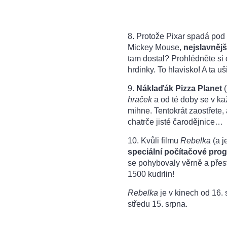
8. Protože Pixar spadá pod
Mickey Mouse,
nejslavněj
tam dostal? Prohlédněte si 
hrdinky. To hlavisko! A ta uš
9.
Náklaďák Pizza Planet
(
hraček
a od té doby se v k
mihne. Tentokrát zaostřete
chatrče jisté čarodějnice…
10. Kvůli filmu
Rebelka
(a j
speciální počítačové pro
se pohybovaly věrně a přes
1500 kudrlin!
Rebelka
je v kinech od 16.
středu 15. srpna.