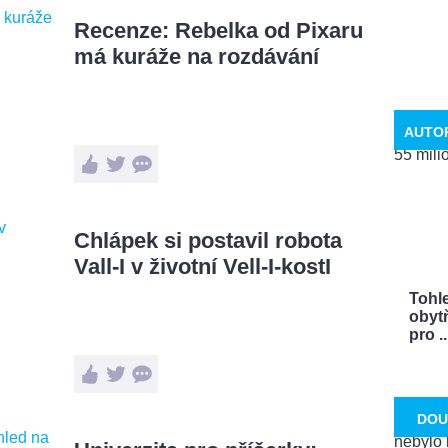
Recenze: Rebelka od Pixaru
má kuráže na rozdávání
AUTO
Chlápek si postavil robota
Vall-I v životní Vell-I-kostI
Tohle
obytň
pro ..
DOU