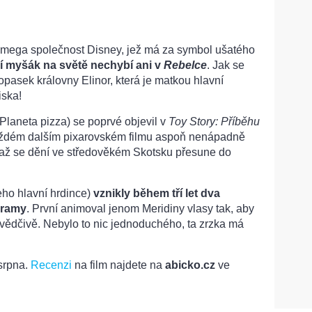
 mega společnost Disney, jež má za symbol ušatého
ší myšák na světě nechybí ani v
Rebelce
. Jak se
opasek královny Elinor, která je matkou hlavní
iska!
Planeta pizza) se poprvé objevil v
Toy Story: Příběhu
aždém dalším pixarovském filmu aspoň nenápadně
, až se dění ve středověkém Skotsku přesune do
eho hlavní hrdince)
vznikly během tří let dva
gramy
. První animoval jenom Meridiny vlasy tak, aby
vědčivě. Nebylo to nic jednoduchého, ta zrzka má
 srpna.
Recenzi
na film najdete na
abicko.cz
ve