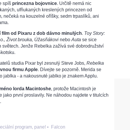
e spíš
princezna bojovnice
. Určitě nemá nic
kaných, ufňukaných kreslených princezen od
 nečeká na kouzelné oříšky, sedm trpaslíků, ani
sama.
í film od Pixaru z dob dávno minulých
.
Toy Story:
. o., Život brouka, Úžasňákovi
nebo
Auta
se sice
 světech. Jenže Rebelka zažívá své dobrodružství
Skotsku.
atelů studia Pixar byl zesnulý Steve Jobs,
Rebelka
avnou firmu Apple
. Dívejte se pozorně. Merida se
o jablka - a nakousnuté jablko je znakem Applu.
jméno lorda Macintoshe
, protože Macintosh je
 jako první proslavily. Ne náhodou najdete v titulcích
.
eciální program, pane!
•
Falcon