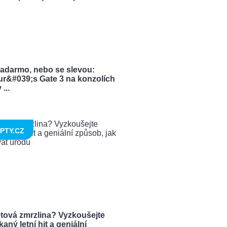
zadarmo, nebo se slevou:
ur&#039;s Gate 3 na konzolích
...
PTY.CZ
tová zmrzlina? Vyzkoušejte
aný letní hit a geniální