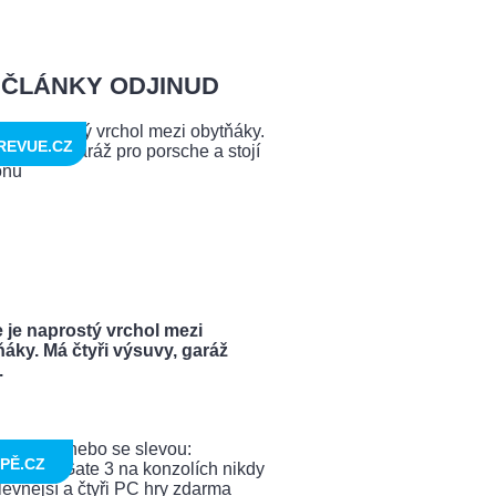
ČLÁNKY ODJINUD
REVUE.CZ
 je naprostý vrchol mezi
áky. Má čtyři výsuvy, garáž
.
PĚ.CZ