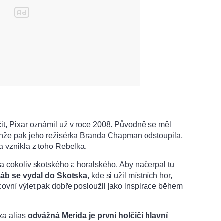
očit, Pixar oznámil už v roce 2008. Původně se měl
enže pak jeho režisérka Branda Chapman odstoupila,
a vznikla z toho Rebelka.
a cokoliv skotského a horalského. Aby načerpal tu
táb se vydal do Skotska
, kde si užil místních hor,
ovní výlet pak dobře posloužil jako inspirace během
ka
alias
odvážná Merida je první holčičí hlavní