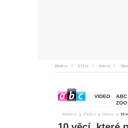
Blesk.cz
E15.cz
Auto.cz
iSpo
VIDEO
ABC
ZOO
Ábíčko.cz
Přečti si
Zábava
10 v
10 věcí, které