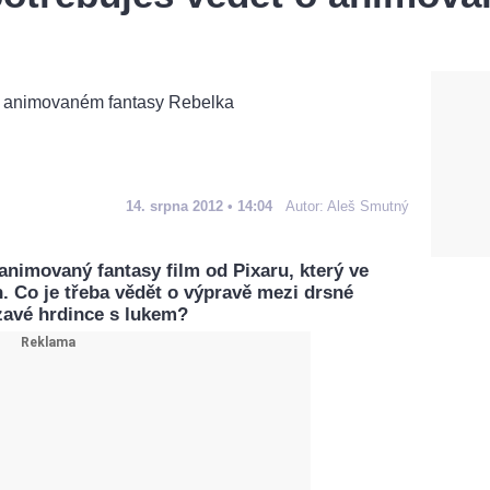
14. srpna 2012 • 14:04
Autor:
Aleš Smutný
animovaný fantasy film od Pixaru, který ve
n. Co je třeba vědět o výpravě mezi drsné
rzavé hrdince s lukem?