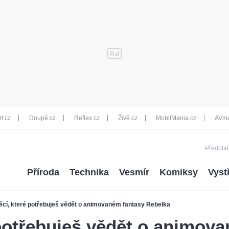
rt.cz
Doupě.cz
Reflex.cz
Živě.cz
MobilMania.cz
AVma
Předplať
Příroda
Technika
Vesmír
Komiksy
Vyst
ěcí, které potřebuješ vědět o animovaném fantasy Rebelka
 potřebuješ vědět o animov