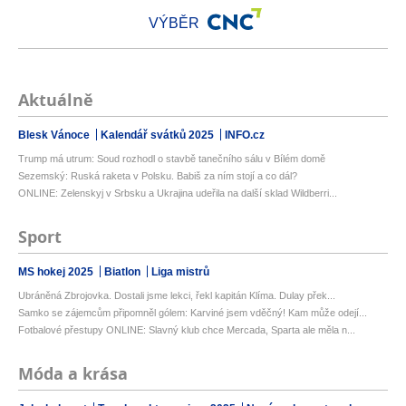
VÝBĚR
Aktuálně
Blesk Vánoce
Kalendář svátků 2025
INFO.cz
Trump má utrum: Soud rozhodl o stavbě tanečního sálu v Bílém domě
Sezemský: Ruská raketa v Polsku. Babiš za ním stojí a co dál?
ONLINE: Zelenskyj v Srbsku a Ukrajina udeřila na další sklad Wildberri...
Sport
MS hokej 2025
Biatlon
Liga mistrů
Ubráněná Zbrojovka. Dostali jsme lekci, řekl kapitán Klíma. Dulay přek...
Samko se zájemcům připomněl gólem: Karviné jsem vděčný! Kam může odejí...
Fotbalové přestupy ONLINE: Slavný klub chce Mercada, Sparta ale měla n...
Móda a krása