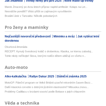
Jak zhubnout
Trendy nehty pro jaro 2025
Nové make-up trendy
Marek Ztracený po dvou letech příprav naplnil amfiteátr: Kolaps na Let...
Nesnášíte pondělí? Vědci přišli se zajímavým vysvětlením
Brutální útok v Tanvaldu: Několik pobodaných
Pro ženy a maminky
Nejčastější novoroční předsevzetí
Miminko a mráz
Jak vybírat letní
dovolenou
Okurková limonáda
RECEPT: Kynutý švestkový koláč s drobenkou. Klasika, se kterou zaboduj...
Tohle nikdy neříkejte! Slova, kterými rodiče dětem ubližují ze všeho n...
Auto-moto
Alko-kalkulačka
Rallye Dakar 2025
Dálniční známka 2025
MotoGP: Páteční program ve Velké Británii uzavřel rekordním časem Bezz...
Další klasická corvette s dobrými jízdními vlastnostmi? Mitsuoka znovu...
Problémy Cadillacu s brzdami souvisí podle Bottase s jejich chlazením
Věda a technika