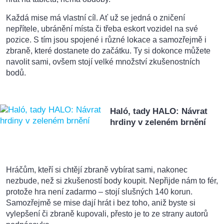
Každá mise má vlastní cíl. Ať už se jedná o zničení
nepřítele, ubránění místa či třeba eskort vozidel na své
pozice. S tím jsou spojené i různé lokace a samozřejmě i
zbraně, které dostanete do začátku. Ty si dokonce můžete
navolit sami, ovšem stojí velké množství zkušenostních
bodů.
Haló, tady HALO: Návrat
hrdiny v zeleném brnění
Hráčům, kteří si chtějí zbraně vybírat sami, nakonec
nezbude, než si zkušeností body koupit. Nepřijde nám to fér,
protože hra není zadarmo – stojí slušných 140 korun.
Samozřejmě se mise dají hrát i bez toho, aniž byste si
vylepšení či zbraně kupovali, přesto je to ze strany autorů