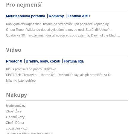
Pro nejmenší
Mourissonova poradna
Komiksy
Festival ABC
Kdo vynalezl kapesník? Historie od středověku po papírové kapesníky
Ghost Recon Wildlands dostal vylepšení a novou misi. Starší díl Ubisof...
Quake ke 30. narozeninám dostal novou epizodu zdarma. Dawn of the Mach...
Video
Prostor X
Branky, body, kokoti
Fortuna liga
Klaus promluvil na pohřbu Knížáka
SESTŘIH: Zbrojovka - Liberec 0:1. Rozhodl Dulay, ale při premiéře za S...
Milan Knížák pohřeb
Nákupy
hledejceny.cz
Zboží Živě
Osobní vozy
Zboží Dáma
zbozi.blesk.cz