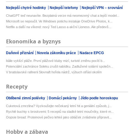
Nejlepší chytré hodinky
Nejlepší telefony
Nejlepší VPN – srovnání
ChatGPT teď neunavíte. Bezplatná verze má neomezený chat a lepší model...
Microsoft se nepoučil. Ve Windows potichu instaluje OneDrive Photos, k...
Netflix a další na víkend: nový Ted Lasso a akční Lioness. Ale předevš...
Ekonomika a byznys
Daňové přiznání
Novela zákoníku práce
Nadace EPCG
Itálie vyklízí pláže. První plážové kluby mizí, turisté změnu pocítí b...
Potenciální zachránce Soleku zrušil nabídku. Zadlužené solární společn...
V bratislavské rafinerii Slovnaft hořela nádrž, výbuch otřásl okolím
Recepty
Oblíbené zimní polévky
Domácí pekárny
Jídlo podle horoskopu
Cuketová zmrzlina? Vyzkoušejte nečekaný letní hit a geniální způsob, j...
Rychlé buchty s broskvemi: 5 receptů na sladké letní moučníky, které m...
Oopsie bread: Proteinové pečivo lehké jako obláček zvládnete připravit...
Hobby a zábava