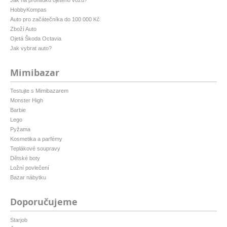
Jak na prohlídku ojetého vozu?
HobbyKompas
Auto pro začátečníka do 100 000 Kč
Zboží Auto
Ojetá Škoda Octavia
Jak vybrat auto?
Mimibazar
Testujte s Mimibazarem
Monster High
Barbie
Lego
Pyžama
Kosmetika a parfémy
Teplákové soupravy
Dětské boty
Ložní povlečení
Bazar nábytku
Doporučujeme
Starjob