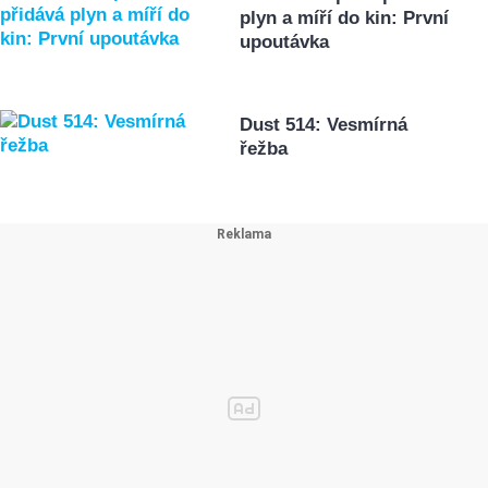
plyn a míří do kin: První
upoutávka
Dust 514: Vesmírná
řežba