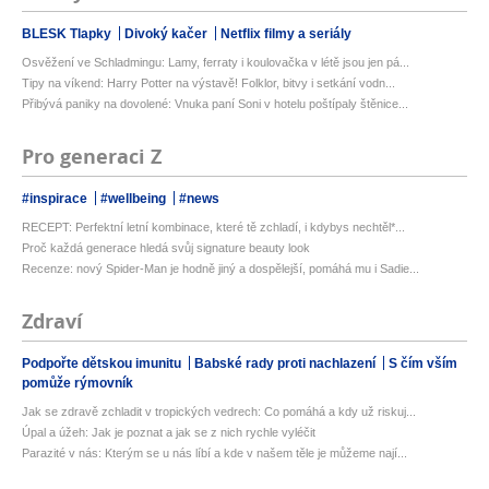
BLESK Tlapky
Divoký kačer
Netflix filmy a seriály
Osvěžení ve Schladmingu: Lamy, ferraty i koulovačka v létě jsou jen pá...
Tipy na víkend: Harry Potter na výstavě! Folklor, bitvy i setkání vodn...
Přibývá paniky na dovolené: Vnuka paní Soni v hotelu poštípaly štěnice...
Pro generaci Z
#inspirace
#wellbeing
#news
RECEPT: Perfektní letní kombinace, které tě zchladí, i kdybys nechtěl*...
Proč každá generace hledá svůj signature beauty look
Recenze: nový Spider-Man je hodně jiný a dospělejší, pomáhá mu i Sadie...
Zdraví
Podpořte dětskou imunitu
Babské rady proti nachlazení
S čím vším
pomůže rýmovník
Jak se zdravě zchladit v tropických vedrech: Co pomáhá a kdy už riskuj...
Úpal a úžeh: Jak je poznat a jak se z nich rychle vyléčit
Parazité v nás: Kterým se u nás líbí a kde v našem těle je můžeme nají...