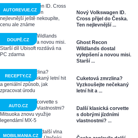
AUTOREVUE.CZ
Nový Volkswagen ID.
Cross přijel do Česka.
Ten nejlevnější ...
DOUPĚ.CZ
Ghost Recon
Wildlands dostal
vylepšení a novou misi.
Starší ...
RECEPTY.CZ
Cuketová zmrzlina?
Vyzkoušejte nečekaný
letní hit a ...
AUTO.CZ
Další klasická corvette
s dobrými jízdními
vlastnostmi? ...
MOBILMANIA.CZ