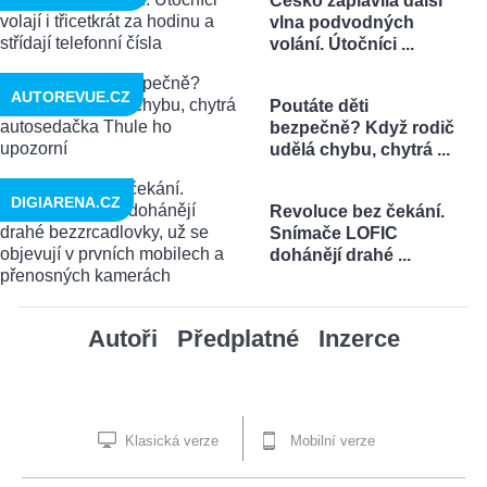
Česko zaplavila další
vlna podvodných
volání. Útočníci ...
AUTOREVUE.CZ
Poutáte děti
bezpečně? Když rodič
udělá chybu, chytrá ...
DIGIARENA.CZ
Revoluce bez čekání.
Snímače LOFIC
dohánějí drahé ...
Autoři
Předplatné
Inzerce
Klasická verze
Mobilní verze