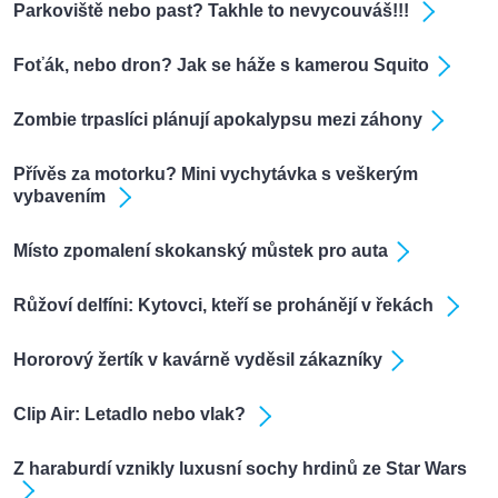
Parkoviště nebo past? Takhle to nevycouváš!!!
Foťák, nebo dron? Jak se háže s kamerou Squito
Zombie trpaslíci plánují apokalypsu mezi záhony
Přívěs za motorku? Mini vychytávka s veškerým
vybavením
Místo zpomalení skokanský můstek pro auta
Růžoví delfíni: Kytovci, kteří se prohánějí v řekách
Hororový žertík v kavárně vyděsil zákazníky
Clip Air: Letadlo nebo vlak?
Z haraburdí vznikly luxusní sochy hrdinů ze Star Wars