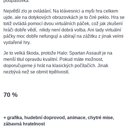
podpásovka.
Největší zlo je ovládání. Na klávesnici a myši hra celkem
ujde, ale na dotykových obrazovkách je to čiré peklo. Hra se
totiž ovládá pomocí dvou virtuálních páček, což jak zkušení
hráči dobře vědí,
nikdy není dobrá volba. Ani tady virtuální
páčky moc dobře nefungují a ubírají na zážitku z jinak velmi
vydařené hry.
Je to velká škoda, protože Halo: Spartan Assault je na
menší titul opravdu kvalitní. Pokud máte možnost,
doporučujeme ji hrát na klasických počítačích. Jinak
nezbývá než se obrnit trpělivostí.
70
%
+ grafika, hudební doprovod, animace, chytré mise,
zábavná hratelnost