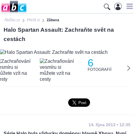
Ábíčko.cz
Přečti si
Zábava
Halo Spartan Assault: Zachraňte svět na
cestách
6
FOTOGRAFIÍ
14. října 2013 • 12:35
Série Halo byla vždycky doménou hlavně Xboxu. Nyní