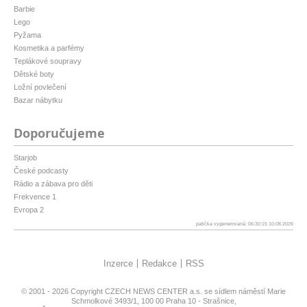
Barbie
Lego
Pyžama
Kosmetika a parfémy
Teplákové soupravy
Dětské boty
Ložní povlečení
Bazar nábytku
Doporučujeme
Starjob
České podcasty
Rádio a zábava pro děti
Frekvence 1
Evropa 2
patička vygenerovaná: 06:30:15 10.08.2026
Inzerce
Redakce
RSS
© 2001 - 2026 Copyright
CZECH NEWS CENTER a.s.
se sídlem náměstí Marie
Schmolkové 3493/1, 100 00 Praha 10 - Strašnice,