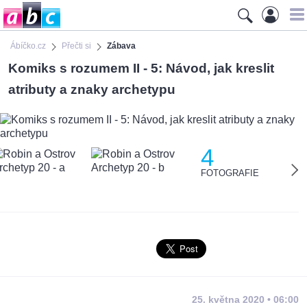
Ábíčko.cz
Přečti si
Zábava
Komiks s rozumem II - 5: Návod, jak kreslit
atributy a znaky archetypu
4
FOTOGRAFIE
25. května 2020 • 06:00