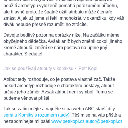
použití archetypu vyloženě pomáhá porozumění příběhu,
ale hlavně proto, že špatné užití atributu může čtenáře
zmást. A jak už jsme si řekli mnohokrát, v okamžiku, kdy váš
divák nebude přesně rozumět, ho ztrácíte.
Dávejte bedlivý pozor na obrázky níže. Na začátku máme
obyčejného dědečka. Avšak aniž bych změnil cokoli jiného
kromě atributů, změní se nám postava na úplně jiný
charakter. Sledujte!
Jak se používají atributy v komiksu
•
Petr Kopl
Atribut tedy rozhoduje, co je postava vlastně zač. Takže
pokud archetyp rozhoduje o charakteru postavy, atribut
určuje jeho záměr. Avšak atribut není symbol! Tomu se
budeme věnovat příště!
Tak se zatím mějte a najděte si na webu ABC starší díly
seriálu Komiks s rozumem (tady)
. Těším se na vás příště a
nezapomínejte mi psát!
www.petrkopl.cz
autor@petrkopl.cz