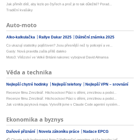
Jak přimět dítě, aby lezlo po čtyřech a proč je to tak důležité? Porad...
Tradiční kvašáky
Auto-moto
Alko-kalkulačka
Rallye Dakar 2025
Dálniční známka 2025
Co ukazují statistiky pojišťoven? Jsou přesnější než ty policejní a ve...
Gasly: Nová pravidla zašla příliš daleko
Moto3: Vítězství ve Velké Británii nakonec vybojoval David Almansa
Věda a technika
Nejlepší chytré hodinky
Nejlepší telefony
Nejlepší VPN – srovnání
Recenze filmu Zmrzlinář. Hitchcockovi Ptáci s dětmi, zmrzlinou a podst...
Recenze filmu Zmrzlinář. Hitchcockovi Ptáci s dětmi, zmrzlinou a podst...
Jak vznikla jazyková mapa. Vytvořili jsme v Claude Code agentní systém...
Ekonomika a byznys
Daňové přiznání
Novela zákoníku práce
Nadace EPCG
🎧 Chcete znát budoucnost firmy? Nefinanční reporting ukáže hrozby i př...