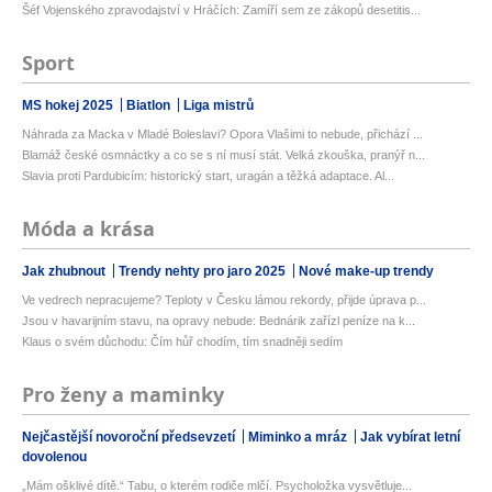
Šéf Vojenského zpravodajství v Hráčích: Zamíří sem ze zákopů desetitis...
Sport
MS hokej 2025
Biatlon
Liga mistrů
Náhrada za Macka v Mladé Boleslavi? Opora Vlašimi to nebude, přichází ...
Blamáž české osmnáctky a co se s ní musí stát. Velká zkouška, pranýř n...
Slavia proti Pardubicím: historický start, uragán a těžká adaptace. Al...
Móda a krása
Jak zhubnout
Trendy nehty pro jaro 2025
Nové make-up trendy
Ve vedrech nepracujeme? Teploty v Česku lámou rekordy, přijde úprava p...
Jsou v havarijním stavu, na opravy nebude: Bednárik zařízl peníze na k...
Klaus o svém důchodu: Čím hůř chodím, tím snadněji sedím
Pro ženy a maminky
Nejčastější novoroční předsevzetí
Miminko a mráz
Jak vybírat letní
dovolenou
„Mám ošklivé dítě.“ Tabu, o kterém rodiče mlčí. Psycholožka vysvětluje...