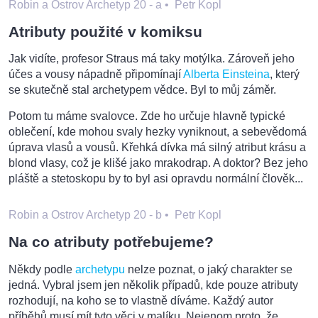
Robin a Ostrov Archetyp 20 - a
•
Petr Kopl
Atributy použité v komiksu
Jak vidíte, profesor Straus má taky motýlka. Zároveň jeho
účes a vousy nápadně připomínají
Alberta Einsteina
, který
se skutečně stal archetypem vědce. Byl to můj záměr.
Potom tu máme svalovce. Zde ho určuje hlavně typické
oblečení, kde mohou svaly hezky vyniknout, a sebevědomá
úprava vlasů a vousů. Křehká dívka má silný atribut krásu a
blond vlasy, což je klišé jako mrakodrap. A doktor? Bez jeho
pláště a stetoskopu by to byl asi opravdu normální člověk...
Robin a Ostrov Archetyp 20 - b
•
Petr Kopl
Na co atributy potřebujeme?
Někdy podle
archetypu
nelze poznat, o jaký charakter se
jedná. Vybral jsem jen několik případů, kde pouze atributy
rozhodují, na koho se to vlastně díváme. Každý autor
příběhů musí mít tyto věci v malíku. Nejenom proto, že