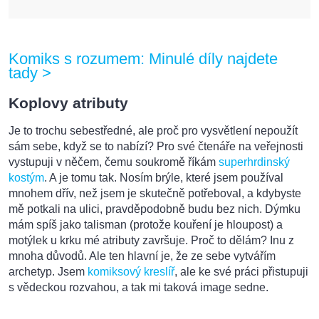
Komiks s rozumem: Minulé díly najdete
tady >
Koplovy atributy
Je to trochu sebestředné, ale proč pro vysvětlení nepoužít
sám sebe, když se to nabízí? Pro své čtenáře na veřejnosti
vystupuji v něčem, čemu soukromě říkám
superhrdinský
kostým
. A je tomu tak. Nosím brýle, které jsem používal
mnohem dřív, než jsem je skutečně potřeboval, a kdybyste
mě potkali na ulici, pravděpodobně budu bez nich. Dýmku
mám spíš jako talisman (protože kouření je hloupost) a
motýlek u krku mé atributy završuje. Proč to dělám? Inu z
mnoha důvodů. Ale ten hlavní je, že ze sebe vytvářím
archetyp. Jsem
komiksový kreslíř
, ale ke své práci přistupuji
s vědeckou rozvahou, a tak mi taková image sedne.