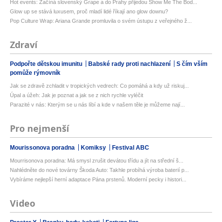
Hot events: Začíná slovenský Grape a do Prahy přijedou Show Me The Bod...
Glow up se stává luxusem, proč mladí lidé říkají ano glow downu?
Pop Culture Wrap: Ariana Grande promluvila o svém ústupu z veřejného ž...
Zdraví
Podpořte dětskou imunitu
Babské rady proti nachlazení
S čím vším
pomůže rýmovník
Jak se zdravě zchladit v tropických vedrech: Co pomáhá a kdy už riskuj...
Úpal a úžeh: Jak je poznat a jak se z nich rychle vyléčit
Parazité v nás: Kterým se u nás líbí a kde v našem těle je můžeme nají...
Pro nejmenší
Mourissonova poradna
Komiksy
Festival ABC
Mourrisonova poradna: Má smysl zrušit devátou třídu a jít na střední š...
Nahlédněte do nové továrny Škoda Auto: Takhle probíhá výroba baterií p...
Vybíráme nejlepší herní adaptace Pána prstenů. Moderní pecky i histori...
Video