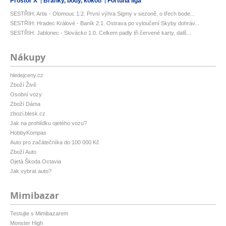
Prostor X
Branky, body, kokoti
Fortuna liga
SESTŘIH: Artis - Olomouc 1:2. První výhra Sigmy v sezoně, o třech bode...
SESTŘIH: Hradec Králové - Baník 2:1. Ostrava po vyloučení Skyby dohráv...
SESTŘIH: Jablonec - Slovácko 1:0. Celkem padly tři červené karty, dalš...
Nákupy
hledejceny.cz
Zboží Živě
Osobní vozy
Zboží Dáma
zbozi.blesk.cz
Jak na prohlídku ojetého vozu?
HobbyKompas
Auto pro začátečníka do 100 000 Kč
Zboží Auto
Ojetá Škoda Octavia
Jak vybrat auto?
Mimibazar
Testujte s Mimibazarem
Monster High