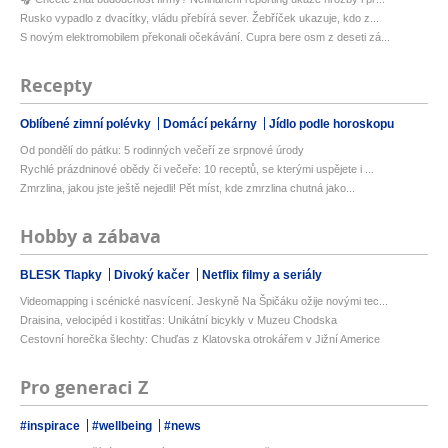
Rusko vypadlo z dvacítky, vládu přebírá sever. Žebříček ukazuje, kdo z...
S novým elektromobilem překonali očekávání. Cupra bere osm z deseti zá...
Recepty
Oblíbené zimní polévky
Domácí pekárny
Jídlo podle horoskopu
Od pondělí do pátku: 5 rodinných večeří ze srpnové úrody
Rychlé prázdninové obědy či večeře: 10 receptů, se kterými uspějete i ...
Zmrzlina, jakou jste ještě nejedli! Pět míst, kde zmrzlina chutná jako...
Hobby a zábava
BLESK Tlapky
Divoký kačer
Netflix filmy a seriály
Videomapping i scénické nasvícení. Jeskyně Na Špičáku ožije novými tec...
Draisina, velocipéd i kostitřas: Unikátní bicykly v Muzeu Chodska
Cestovní horečka šlechty: Chuďas z Klatovska otrokářem v Jižní Americe
Pro generaci Z
#inspirace
#wellbeing
#news