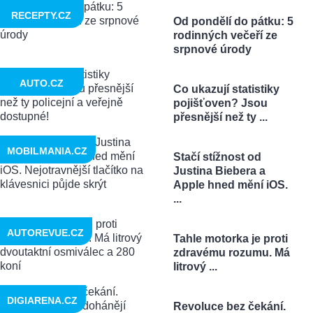
RECEPTY.CZ
Od pondělí do pátku: 5
rodinných večeří ze
srpnové úrody
AUTO.CZ
Co ukazují statistiky
pojišťoven? Jsou
přesnější než ty ...
MOBILMANIA.CZ
Stačí stížnost od
Justina Biebera a
Apple hned mění iOS.
...
AUTOREVUE.CZ
Tahle motorka je proti
zdravému rozumu. Má
litrový ...
DIGIARENA.CZ
Revoluce bez čekání.