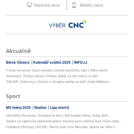
Klasická verze
Mobilní verze
VÝBĚR
Aktuálně
Blesk Vánoce
Kalendář svátků 2025
INFO.cz
Trump má utrum: Soud rozhodl o stavbě tanečního sálu v Bílém domě
Sezemský: Ruská raketa v Polsku. Babiš za ním stojí a co dál?
ONLINE: Zelenskyj v Srbsku a Ukrajina udeřila na další sklad Wildberri...
Sport
MS hokej 2025
Biatlon
Liga mistrů
Ubráněná Zbrojovka. Dostali jsme lekci, řekl kapitán Klíma. Dulay přek...
Samko se zájemcům připomněl gólem: Karviné jsem vděčný! Kam může odejí...
Fotbalové přestupy ONLINE: Slavný klub chce Mercada, Sparta ale měla n...