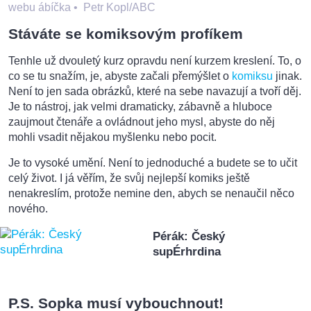
webu ábíčka
•
Petr Kopl/ABC
Stáváte se komiksovým profíkem
Tenhle už dvouletý kurz opravdu není kurzem kreslení. To, o
co se tu snažím, je, abyste začali přemýšlet o
komiksu
jinak.
Není to jen sada obrázků, které na sebe navazují a tvoří děj.
Je to nástroj, jak velmi dramaticky, zábavně a hluboce
zaujmout čtenáře a ovládnout jeho mysl, abyste do něj
mohli vsadit nějakou myšlenku nebo pocit.
Je to vysoké umění. Není to jednoduché a budete se to učit
celý život. I já věřím, že svůj nejlepší komiks ještě
nenakreslím, protože nemine den, abych se nenaučil něco
nového.
Pérák: Český
supÉrhrdina
P.S. Sopka musí vybouchnout!