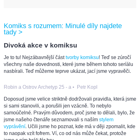
Komiks s rozumem: Minulé díly najdete
tady >
Divoká akce v komiksu
Je to tu! Nejzábavnější část
tvorby komiksu
! Teď se zúročí
všechny naše dovednosti, které jsme během tohoto seríálu
nasbírali. Teď můžeme teprve ukázat, jací jsme vypravěči.
Robin a Ostrov Archetyp 25 - a
•
Petr Kopl
Doposud jsme velice striktně dodržovali pravidla, která jsme
si sami stanovili, a porušili jen vzácně. To nebylo
samoúčelné. Pravým důvodem, proč jsme to dělali, bylo, že
jsme našeho čtenáře seznamovali s naším
stylem
vyprávění
. Učili jsme ho poznat, kde má v ději zpomalit, kde
to naopak vzít fofrem. Ví, co od nás může čekat, protože