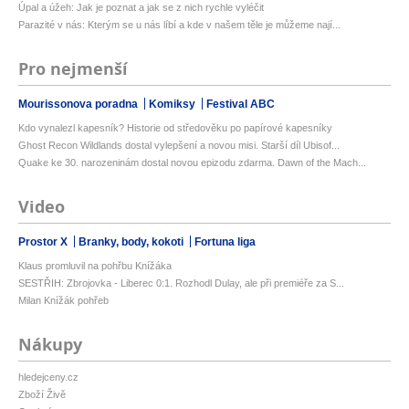
Úpal a úžeh: Jak je poznat a jak se z nich rychle vyléčit
Parazité v nás: Kterým se u nás líbí a kde v našem těle je můžeme nají...
Pro nejmenší
Mourissonova poradna
Komiksy
Festival ABC
Kdo vynalezl kapesník? Historie od středověku po papírové kapesníky
Ghost Recon Wildlands dostal vylepšení a novou misi. Starší díl Ubisof...
Quake ke 30. narozeninám dostal novou epizodu zdarma. Dawn of the Mach...
Video
Prostor X
Branky, body, kokoti
Fortuna liga
Klaus promluvil na pohřbu Knížáka
SESTŘIH: Zbrojovka - Liberec 0:1. Rozhodl Dulay, ale při premiéře za S...
Milan Knížák pohřeb
Nákupy
hledejceny.cz
Zboží Živě