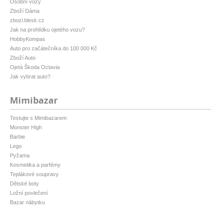
Osobní vozy
Zboží Dáma
zbozi.blesk.cz
Jak na prohlídku ojetého vozu?
HobbyKompas
Auto pro začátečníka do 100 000 Kč
Zboží Auto
Ojetá Škoda Octavia
Jak vybrat auto?
Mimibazar
Testujte s Mimibazarem
Monster High
Barbie
Lego
Pyžama
Kosmetika a parfémy
Teplákové soupravy
Dětské boty
Ložní povlečení
Bazar nábytku