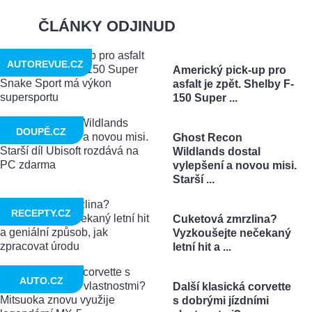
ČLÁNKY ODJINUD
AUTOREVUE.CZ
Americký pick-up pro
asfalt je zpět. Shelby F-
150 Super ...
DOUPĚ.CZ
Ghost Recon
Wildlands dostal
vylepšení a novou misi.
Starší ...
RECEPTY.CZ
Cuketová zmrzlina?
Vyzkoušejte nečekaný
letní hit a ...
AUTO.CZ
Další klasická corvette
s dobrými jízdními