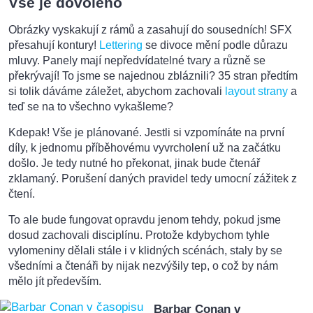
Vše je dovoleno
Obrázky vyskakují z rámů a zasahují do sousedních! SFX
přesahují kontury!
Lettering
se divoce mění podle důrazu
mluvy. Panely mají nepředvídatelné tvary a různě se
překrývají! To jsme se najednou zbláznili? 35 stran předtím
si tolik dáváme záležet, abychom zachovali
layout strany
a
teď se na to všechno vykašleme?
Kdepak! Vše je plánované. Jestli si vzpomínáte na první
díly, k jednomu příběhovému vyvrcholení už na začátku
došlo. Je tedy nutné ho překonat, jinak bude čtenář
zklamaný. Porušení daných pravidel tedy umocní zážitek z
čtení.
To ale bude fungovat opravdu jenom tehdy, pokud jsme
dosud zachovali disciplínu. Protože kdybychom tyhle
vylomeniny dělali stále i v klidných scénách, staly by se
všedními a čtenáři by nijak nezvýšily tep, o což by nám
mělo jít především.
Barbar Conan v