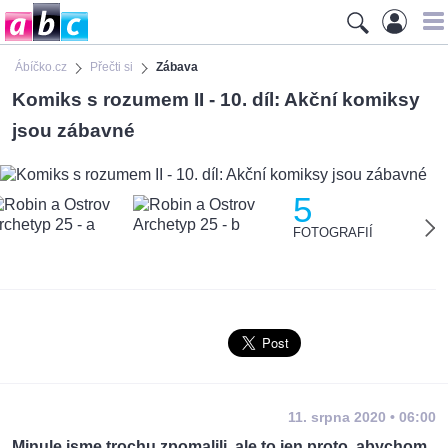
Ábíčko.cz
Přečti si
Zábava
Komiks s rozumem II - 10. díl: Akční komiksy
jsou zábavné
5
FOTOGRAFIÍ
11. srpna 2020 • 06:00
Minule jsme trochu zpomalili, ale to jen proto, abychom