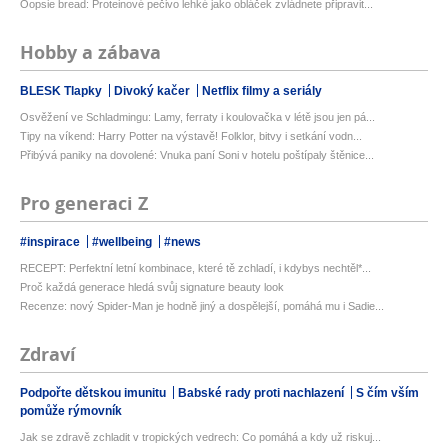
Oopsie bread: Proteinové pečivo lehké jako obláček zvládnete připravit...
Hobby a zábava
BLESK Tlapky
Divoký kačer
Netflix filmy a seriály
Osvěžení ve Schladmingu: Lamy, ferraty i koulovačka v létě jsou jen pá...
Tipy na víkend: Harry Potter na výstavě! Folklor, bitvy i setkání vodn...
Přibývá paniky na dovolené: Vnuka paní Soni v hotelu poštípaly štěnice...
Pro generaci Z
#inspirace
#wellbeing
#news
RECEPT: Perfektní letní kombinace, které tě zchladí, i kdybys nechtěl*...
Proč každá generace hledá svůj signature beauty look
Recenze: nový Spider-Man je hodně jiný a dospělejší, pomáhá mu i Sadie...
Zdraví
Podpořte dětskou imunitu
Babské rady proti nachlazení
S čím vším
pomůže rýmovník
Jak se zdravě zchladit v tropických vedrech: Co pomáhá a kdy už riskuj...