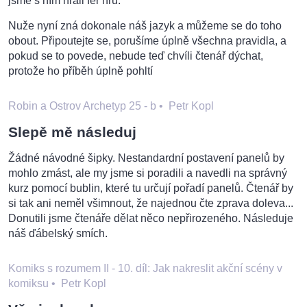
jsme s ním hráli fér hru.
Nuže nyní zná dokonale náš jazyk a můžeme se do toho
obout. Připoutejte se, porušíme úplně všechna pravidla, a
pokud se to povede, nebude teď chvíli čtenář dýchat,
protože ho příběh úplně pohltí
Robin a Ostrov Archetyp 25 - b
•
Petr Kopl
Slepě mě následuj
Žádné návodné šipky. Nestandardní postavení panelů by
mohlo zmást, ale my jsme si poradili a navedli na správný
kurz pomocí bublin, které tu určují pořadí panelů. Čtenář by
si tak ani neměl všimnout, že najednou čte zprava doleva...
Donutili jsme čtenáře dělat něco nepřirozeného. Následuje
náš ďábelský smích.
Komiks s rozumem II - 10. díl: Jak nakreslit akční scény v
komiksu
•
Petr Kopl