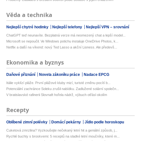
Věda a technika
Nejlepší chytré hodinky
Nejlepší telefony
Nejlepší VPN – srovnání
ChatGPT teď neunavíte. Bezplatná verze má neomezený chat a lepší model...
Microsoft se nepoučil. Ve Windows potichu instaluje OneDrive Photos, k...
Netflix a další na víkend: nový Ted Lasso a akční Lioness. Ale předevš...
Ekonomika a byznys
Daňové přiznání
Novela zákoníku práce
Nadace EPCG
Itálie vyklízí pláže. První plážové kluby mizí, turisté změnu pocítí b...
Potenciální zachránce Soleku zrušil nabídku. Zadlužené solární společn...
V bratislavské rafinerii Slovnaft hořela nádrž, výbuch otřásl okolím
Recepty
Oblíbené zimní polévky
Domácí pekárny
Jídlo podle horoskopu
Cuketová zmrzlina? Vyzkoušejte nečekaný letní hit a geniální způsob, j...
Rychlé buchty s broskvemi: 5 receptů na sladké letní moučníky, které m...