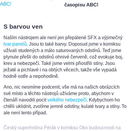
časopisu ABC!
S barvou ven
Naším nástrojem ale není jen přepálené SFX a výjimečný
tvar panelů
. Jsou to také barvy. Doposud jsme v komiksu
užívali studených a málo saturovaných odstínů. Teď jsme
plynule přešli do odstínů ohnivé červeně, což evokuje boj,
krev a nebezpečí. Také jsme velmi přiostřili stíny. Jsou
ježaté a pichlavé i na oblých věcech, takže vše vypadá
hodně ostře a nepohodlně.
Ano, nic nesmíme podcenit, vše má na našich obrázcích
své místo a těchto nástrojů užíváme proto, abychom v
čtenáři navodili pocit
velkého nebezpečí
. Kdybychom ho
chtěli uklidnit, zvolíme jemné odstíny, kulaté tvary a stíny. To
ale není tento případ.
Český superhrdina Pérák v komiksu Oko budoucnosti na