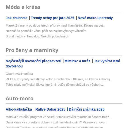
Móda a krása
Jak zhubnout
Trendy nehty pro jaro 2025
Nové make-up trendy
Marek Ztracený po dvou letech příprav naplnil amfiteátr: Kolaps na Let...
Nesnášíte pondělí? Vědci přišli se zajímavým vysvětlením
Brutální útok v Tanvaldu: Několik pobodaných
Pro ženy a maminky
Nejčastější novoroční předsevzetí
Miminko a mráz
Jak vybírat letní
dovolenou
Okurková limonáda
RECEPT: Kynutý švestkový koláč s drobenkou. Klasika, se kterou zaboduj...
Tohle nikdy neříkejte! Slova, kterými rodiče dětem ubližují ze všeho n...
Auto-moto
Alko-kalkulačka
Rallye Dakar 2025
Dálniční známka 2025
MotoGP: Páteční program ve Velké Británii uzavřel rekordním časem Bezz...
Další klasická corvette s dobrými jízdními vlastnostmi? Mitsuoka znovu...
Problémy Cadillacu s brzdami souvisí podle Bottase s jejich chlazením