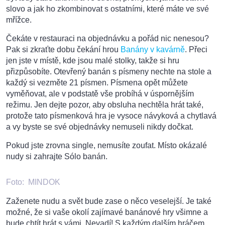
slovo a jak ho zkombinovat s ostatními, které máte ve své
mřížce.
Čekáte v restauraci na objednávku a pořád nic nenesou?
Pak si zkraťte dobu čekání hrou
Banány v kavárně
. Přeci
jen jste v místě, kde jsou malé stolky, takže si hru
přizpůsobíte. Otevřený banán s písmeny nechte na stole a
každý si vezměte 21 písmen. Písmena opět můžete
vyměňovat, ale v podstatě vše probíhá v úspornějším
režimu. Jen dejte pozor, aby obsluha nechtěla hrát také,
protože tato písmenková hra je vysoce návyková a chytlavá
a vy byste se své objednávky nemuseli nikdy dočkat.
Pokud jste zrovna single, nemusíte zoufat. Místo okázalé
nudy si zahrajte Sólo banán.
Foto:
MINDOK
Zaženete nudu a svět bude zase o něco veselejší. Je také
možné, že si vaše okolí zajímavé banánové hry všimne a
bude chtít hrát s vámi. Nevadí! S každým dalším hráčem