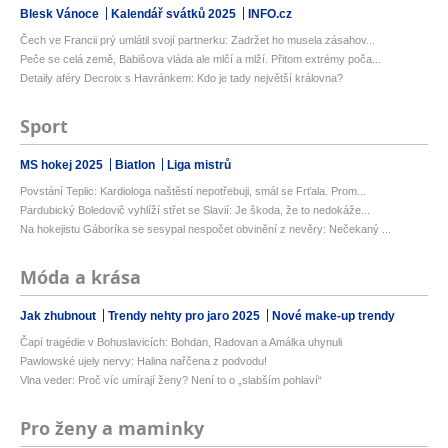
Blesk Vánoce
Kalendář svátků 2025
INFO.cz
Čech ve Francii prý umlátil svojí partnerku: Zadržet ho musela zásahov...
Peče se celá země, Babišova vláda ale mlčí a mlží. Přitom extrémy poča...
Detaily aféry Decroix s Havránkem: Kdo je tady největší královna?
Sport
MS hokej 2025
Biatlon
Liga mistrů
Povstání Teplic: Kardiologa naštěstí nepotřebuji, smál se Frťala. Prom...
Pardubický Boledovič vyhlíží střet se Slavií: Je škoda, že to nedokáže...
Na hokejistu Gáboríka se sesypal nespočet obvinění z nevěry: Nečekaný ...
Móda a krása
Jak zhubnout
Trendy nehty pro jaro 2025
Nové make-up trendy
Čapí tragédie v Bohuslavicích: Bohdan, Radovan a Amálka uhynuli
Pawlowské ujely nervy: Halina nařčena z podvodu!
Vlna veder: Proč víc umírají ženy? Není to o „slabším pohlaví“
Pro ženy a maminky