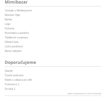
Mimibazar
Testujte s Mimibazarem
Monster High
Barbie
Lego
Pyžama
Kosmetika a parfémy
Teplákové soupravy
Dětské boty
Ložní povlečení
Bazar nábytku
Doporučujeme
Starjob
České podcasty
Rádio a zábava pro děti
Frekvence 1
Evropa 2
patička vygenerovaná: 07:50:14 09.08.2026