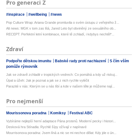
Pro generaci Z
#inspirace
#wellbeing
#news
Pop Culture Wrap: Ariana Grande promluvila o svém ústupu z veřejného ž...
Alt news: MGK v tom zas lítá, Jared Leto byl obviněný ze sexuálního ob...
RECEPT: Perfektní letní kombinace, které tě zchladí, i kdybys nechtěl*...
Zdraví
Podpořte dětskou imunitu
Babské rady proti nachlazení
S čím vším
pomůže rýmovník
Jak se zdravě zchladit v tropických vedrech: Co pomáhá a kdy už riskuj...
Úpal a úžeh: Jak je poznat a jak se z nich rychle vyléčit
Parazité v nás: Kterým se u nás líbí a kde v našem těle je můžeme nají...
Pro nejmenší
Mourissonova poradna
Komiksy
Festival ABC
Vybíráme nejlepší herní adaptace Pána prstenů. Moderní pecky i histori...
Desková hra Stínadla: Rychlé šípy ožívají v napínavé
Mourrisonova poradna: Jsem líná a nic se mi nechce dělat: Kdy jde o ún...