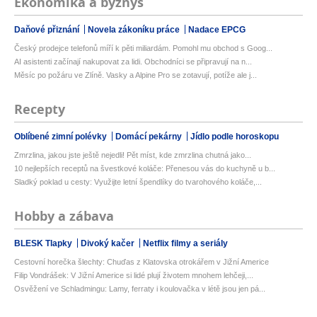
Ekonomika a byznys
Daňové přiznání
Novela zákoníku práce
Nadace EPCG
Český prodejce telefonů míří k pěti miliardám. Pomohl mu obchod s Goog...
AI asistenti začínají nakupovat za lidi. Obchodníci se připravují na n...
Měsíc po požáru ve Zlíně. Vasky a Alpine Pro se zotavují, potíže ale j...
Recepty
Oblíbené zimní polévky
Domácí pekárny
Jídlo podle horoskopu
Zmrzlina, jakou jste ještě nejedli! Pět míst, kde zmrzlina chutná jako...
10 nejlepších receptů na švestkové koláče: Přenesou vás do kuchyně u b...
Sladký poklad u cesty: Využijte letní špendlíky do tvarohového koláče,...
Hobby a zábava
BLESK Tlapky
Divoký kačer
Netflix filmy a seriály
Cestovní horečka šlechty: Chuďas z Klatovska otrokářem v Jižní Americe
Filip Vondrášek: V Jižní Americe si lidé plují životem mnohem lehčeji,...
Osvěžení ve Schladmingu: Lamy, ferraty i koulovačka v létě jsou jen pá...