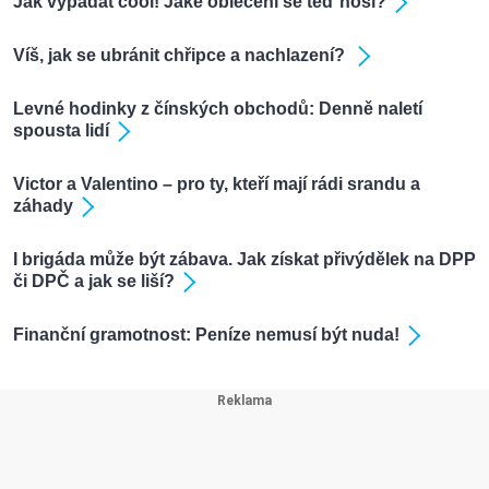
Jak vypadat cool! Jaké oblečení se teď nosí?
Víš, jak se ubránit chřipce a nachlazení?
Levné hodinky z čínských obchodů: Denně naletí
spousta lidí
Victor a Valentino – pro ty, kteří mají rádi srandu a
záhady
I brigáda může být zábava. Jak získat přivýdělek na DPP
či DPČ a jak se liší?
Finanční gramotnost: Peníze nemusí být nuda!