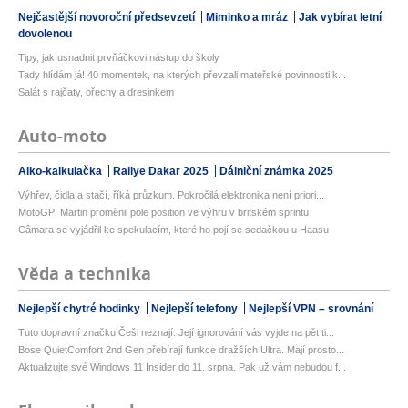
Nejčastější novoroční předsevzetí
Miminko a mráz
Jak vybírat letní
dovolenou
Tipy, jak usnadnit prvňáčkovi nástup do školy
Tady hlídám já! 40 momentek, na kterých převzali mateřské povinnosti k...
Salát s rajčaty, ořechy a dresinkem
Auto-moto
Alko-kalkulačka
Rallye Dakar 2025
Dálniční známka 2025
Výhřev, čidla a stačí, říká průzkum. Pokročilá elektronika není priori...
MotoGP: Martin proměnil pole position ve výhru v britském sprintu
Câmara se vyjádřil ke spekulacím, které ho pojí se sedačkou u Haasu
Věda a technika
Nejlepší chytré hodinky
Nejlepší telefony
Nejlepší VPN – srovnání
Tuto dopravní značku Češi neznají. Její ignorování vás vyjde na pět ti...
Bose QuietComfort 2nd Gen přebírají funkce dražších Ultra. Mají prosto...
Aktualizujte své Windows 11 Insider do 11. srpna. Pak už vám nebudou f...