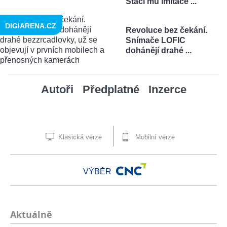
Stačí mu imitace ...
DIGIARENA.CZ
Revoluce bez čekání.
Snímače LOFIC
dohánějí drahé ...
Autoři
Předplatné
Inzerce
Klasická verze
Mobilní verze
VÝBĚR
Aktuálně