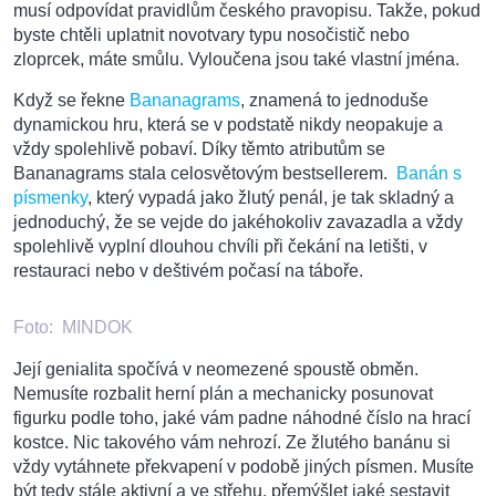
musí odpovídat pravidlům českého pravopisu. Takže, pokud
byste chtěli uplatnit novotvary typu nosočistič nebo
zloprcek, máte smůlu. Vyloučena jsou také vlastní jména.
Když se řekne
Bananagrams
, znamená to jednoduše
dynamickou hru, která se v podstatě nikdy neopakuje a
vždy spolehlivě pobaví. Díky těmto atributům se
Bananagrams stala celosvětovým bestsellerem.
Banán s
písmenky
, který vypadá jako žlutý penál, je tak skladný a
jednoduchý, že se vejde do jakéhokoliv zavazadla a vždy
spolehlivě vyplní dlouhou chvíli při čekání na letišti, v
restauraci nebo v deštivém počasí na táboře.
Foto:
MINDOK
Její genialita spočívá v neomezené spoustě obměn.
Nemusíte rozbalit herní plán a mechanicky posunovat
figurku podle toho, jaké vám padne náhodné číslo na hrací
kostce. Nic takového vám nehrozí. Ze žlutého banánu si
vždy vytáhnete překvapení v podobě jiných písmen. Musíte
být tedy stále aktivní a ve střehu, přemýšlet jaké sestavit