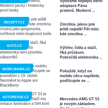
Vybíráme nejlepší herní
adaptace Pána
prstenů. Moderní ...
RECEPTY.CZ
Zmrzlina, jakou jste
ještě nejedli! Pět míst,
kde zmrzlina ...
AUTO.CZ
Výhřev, čidla a stačí,
říká průzkum.
Pokročilá elektronika ...
MOBILMANIA.CZ
Pokaždé, když na
mobilu něco napíšete,
podřizujete se ...
AUTOREVUE.CZ
Mercedes-AMG GT 53
je novým základem.