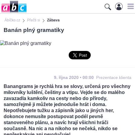
Ábíčko.cz
Přečti si
Zábava
Banán plný gramatiky
9. října 2020 • 00:00
Prezentace klienta
Banangrams je rychlá hra se slovy, určená pro všechny
milovníky luštění, češtiny a vtipu. Vejde se do malého
zavazadla kamkoliv na cesty nebo do přírody,
samozřejmě ji můžete jednoduše hrát i doma.
Nepotřebujete tužku a zápisník jako u jiných her,
dokonce nemusíte postupovat podél pevně
stanoveného plánu, a navíc hrají všichni hráči
současně. Na nic a na nikoho se nečeká, nikdo se
nepřeskakuje ani nevylučuje!