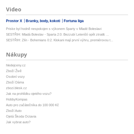
Video
Prostor X
Branky, body, kokoti
Fortuna liga
Priske byl hodně nespokojen s výkonem Sparty v Mladé Boleslavi
SESTŘIH: Mladá Boleslav - Sparta 2:0. Bezzubí Letenští opět ztratili. ...
SESTŘIH: Zlín - Bohemians 0:2. Klokani mají první výhru, premiérovou t...
Nákupy
hledejceny.cz
Zboží Živě
Osobní vozy
Zboží Dáma
zbozi.blesk.cz
Jak na prohlídku ojetého vozu?
HobbyKompas
Auto pro začátečníka do 100 000 Kč
Zboží Auto
Ojetá Škoda Octavia
Jak vybrat auto?