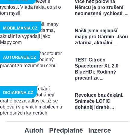
Více než polovina
Němců je pro zrušení
neomezené rychlosti. ...
MOBILMANIA.CZ
Našli jsme nejlepší
mapy pro Garmin. Jsou
zdarma, aktuální ...
AUTOREVUE.CZ
TEST Citroën
Spacetourer XL 2.0
BlueHDi: Rodinný
pracant za ...
DIGIARENA.CZ
Revoluce bez čekání.
Snímače LOFIC
dohánějí drahé ...
Autoři
Předplatné
Inzerce