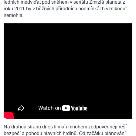
ledních medvíďat pod sněhem v seriálu Zmrzlá planeta z
roku 2011 by v běžných přírodních podmínkách vzniknout
nemohla.
Na druhou stranu dnes filmaři mnohem zodpovědněji řeší
bezpečí a pohodu hlavních hrdinů. Od začátku plánování