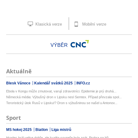
Klasická verze
Mobilní verze
VÝBĚR
Aktuálně
Blesk Vánoce
Kalendář svátků 2025
INFO.cz
Ebola v Kongu může zmutovat, varují zdravotníci. Epidemie je prý druhá...
Německá média: Výbušný dron v Lipsku nesl Semtex. Případ převzala spol...
Teroristický útok Rusů v Lipsku!? Dron s výbušninou se našel u Antonov...
Sport
MS hokej 2025
Biatlon
Liga mistrů
Hradec hrál velice dobře, ale kvalita soupeře byla znát. Prohra na hři...