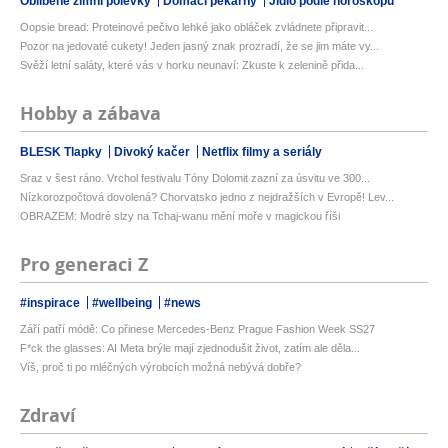
Oblíbené zimní polévky
Domácí pekárny
Jídlo podle horoskopu
Oopsie bread: Proteinové pečivo lehké jako obláček zvládnete připravit...
Pozor na jedovaté cukety! Jeden jasný znak prozradí, že se jim máte vy...
Svěží letní saláty, které vás v horku neunaví: Zkuste k zelenině přida...
Hobby a zábava
BLESK Tlapky
Divoký kačer
Netflix filmy a seriály
Sraz v šest ráno. Vrchol festivalu Tóny Dolomit zazní za úsvitu ve 300...
Nízkorozpočtová dovolená? Chorvatsko jedno z nejdražších v Evropě! Lev...
OBRAZEM: Modré slzy na Tchaj-wanu mění moře v magickou říši
Pro generaci Z
#inspirace
#wellbeing
#news
Září patří módě: Co přinese Mercedes-Benz Prague Fashion Week SS27
F*ck the glasses: AI Meta brýle mají zjednodušit život, zatím ale děla...
Víš, proč ti po mléčných výrobcích možná nebývá dobře?
Zdraví