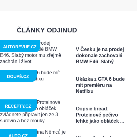
ČLÁNKY ODJINUD
AUTOREVUE.CZ
V Česku je na prodej
dokonale zachovalé
BMW E46. Slabý ...
DOUPĚ.CZ
Ukázka z GTA 6 bude
mít premiéru na
Netflixu
RECEPTY.CZ
Oopsie bread:
Proteinové pečivo
lehké jako obláček ...
AUTO.CZ