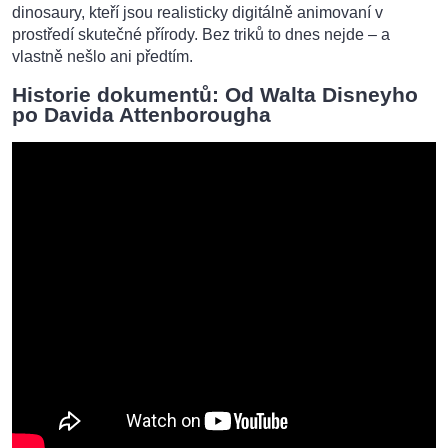
dinosaury, kteří jsou realisticky digitálně animovaní v
prostředí skutečné přírody. Bez triků to dnes nejde – a
vlastně nešlo ani předtím.
Historie dokumentů: Od Walta Disneyho
po Davida Attenborougha