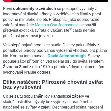
První
dokumenty o zvířatech
se postupně vyvinuly z
fotografování divoké přírody a vzdělávacích filmů v první
polovině minulého století. Průkopníci jako dobrodružně
založení manželé
Martin a Osa Johnsonovi
se snažili
předvést exotická zvířata divákům, kteří často neměli
příležitost pozorovat je v zoo.
Velkolepě pojaté produkce studia Disney pak udělaly z
pohádkové přírody podívanou vyloženě vhodnou pro plátna
kin. Korunu tomu nasadil
David Attenborough
. Slavný
popularizátor přírodních věd udělal díru do světa seriálem
Život na Zemi
z roku 1979 a přírodovědným dokumentům
svrchovaně kraluje dodnes.
Etika natáčení: Přirozené chování zvířat
bez vyrušování
Co se za tu dobu změnilo? Fantastické záběry ve
skutečnosti dříve bývaly bez výjimky sehrané nebo
natočené se zvířaty v zajetí. Dechberoucí scéna narození