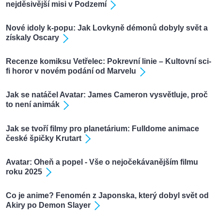
nejděsivější misi v Podzemí
Nové idoly k-popu: Jak Lovkyně démonů dobyly svět a
získaly Oscary
Recenze komiksu Vetřelec: Pokrevní linie – Kultovní sci-
fi horor v novém podání od Marvelu
Jak se natáčel Avatar: James Cameron vysvětluje, proč
to není animák
Jak se tvoří filmy pro planetárium: Fulldome animace
české špičky Krutart
Avatar: Oheň a popel - Vše o nejočekávanějším filmu
roku 2025
Co je anime? Fenomén z Japonska, který dobyl svět od
Akiry po Demon Slayer