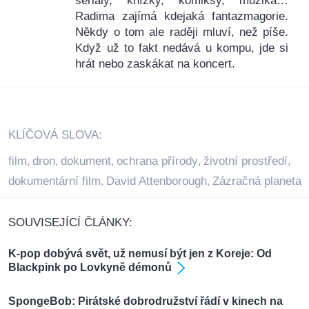
seriály, knížky, komiksy, muzika…
Radima zajímá kdejaká fantazmagorie.
Někdy o tom ale raději mluví, než píše.
Když už to fakt nedává u kompu, jde si
hrát nebo zaskákat na koncert.
KLÍČOVÁ SLOVA:
film
dron
dokument
ochrana přírody
životní prostředí
,
,
,
,
,
dokumentární film
David Attenborough
Zázračná planeta
,
,
SOUVISEJÍCÍ ČLÁNKY:
K-pop dobývá svět, už nemusí být jen z Koreje: Od
Blackpink po Lovkyně démonů
SpongeBob: Pirátské dobrodružství řádí v kinech na