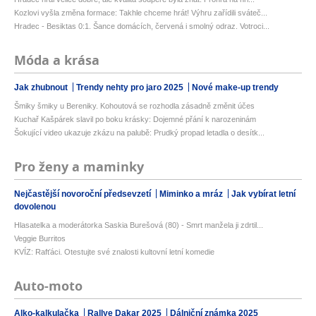
Kozlovi vyšla změna formace: Takhle chceme hrát! Výhru zařídili sváteč...
Hradec - Besiktas 0:1. Šance domácích, červená i smolný odraz. Votroci...
Móda a krása
Jak zhubnout
Trendy nehty pro jaro 2025
Nové make-up trendy
Šmiky šmiky u Bereniky. Kohoutová se rozhodla zásadně změnit účes
Kuchař Kašpárek slavil po boku krásky: Dojemné přání k narozeninám
Šokující video ukazuje zkázu na palubě: Prudký propad letadla o desítk...
Pro ženy a maminky
Nejčastější novoroční předsevzetí
Miminko a mráz
Jak vybírat letní
dovolenou
Hlasatelka a moderátorka Saskia Burešová (80) - Smrt manžela ji zdrtil...
Veggie Burritos
KVÍZ: Rafťáci. Otestujte své znalosti kultovní letní komedie
Auto-moto
Alko-kalkulačka
Rallye Dakar 2025
Dálniční známka 2025