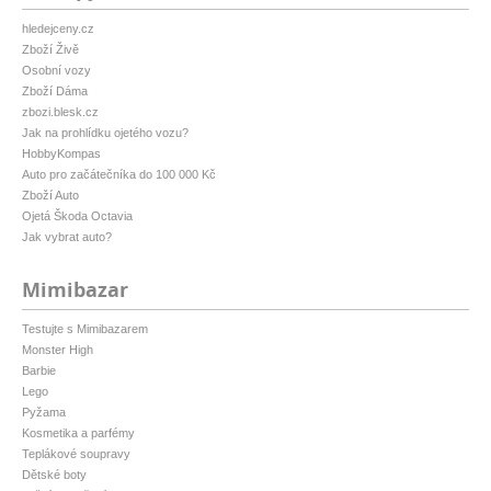
hledejceny.cz
Zboží Živě
Osobní vozy
Zboží Dáma
zbozi.blesk.cz
Jak na prohlídku ojetého vozu?
HobbyKompas
Auto pro začátečníka do 100 000 Kč
Zboží Auto
Ojetá Škoda Octavia
Jak vybrat auto?
Mimibazar
Testujte s Mimibazarem
Monster High
Barbie
Lego
Pyžama
Kosmetika a parfémy
Teplákové soupravy
Dětské boty