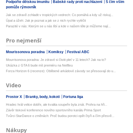
Podpořte dětskou imunitu
Babské rady proti nachlazení
S čím vším
pomůže rýmovník
Jak se zdravě zchladit v tropických vedrech: Co pomáhá a kdy už riskuj...
Úpal a úžeh: Jak je poznat a jak se z nich rychle vyléčit
Parazité v nás: Kterým se u nás líbí a kde v našem těle je můžeme nají...
Pro nejmenší
Mourissonova poradna
Komiksy
Festival ABC
Mourrisonova poradna: Je zdravé si čistit pleť v 11 letech? Jak na to?
Ukázka z GTA 6 bude mít premiéru na Netflixu
Forza Horizon 6 (recenze): Oblíbené arkádové závody se přesouvají do u...
Video
Prostor X
Branky, body, kokoti
Fortuna liga
Hradec hrál velice dobře, ale kvalita soupeře byla znát. Prohra na hři...
Závěr tiskové konference nového sportovního kanálu Prima Sport
Tvůrci StarDance o změnách: Proč budou porotci opět čtyři a čím přesvě...
Nákupy