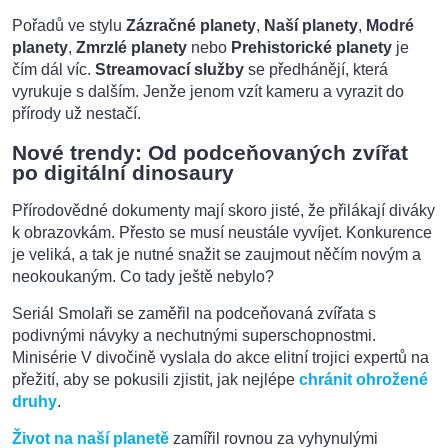
Pořadů ve stylu
Zázračné planety
,
Naší planety
,
Modré
planety
,
Zmrzlé planety
nebo
Prehistorické planety
je
čím dál víc.
Streamovací služby
se předhánějí, která
vyrukuje s dalším. Jenže jenom vzít kameru a vyrazit do
přírody už nestačí.
Nové trendy: Od podceňovaných zvířat
po digitální dinosaury
Přírodovědné dokumenty mají skoro jisté, že přilákají diváky
k obrazovkám. Přesto se musí neustále vyvíjet. Konkurence
je veliká, a tak je nutné snažit se zaujmout něčím novým a
neokoukaným. Co tady ještě nebylo?
Seriál Smolaři se zaměřil na podceňovaná zvířata s
podivnými návyky a nechutnými superschopnostmi.
Minisérie V divočině vyslala do akce elitní trojici expertů na
přežití, aby se pokusili zjistit, jak nejlépe
chránit ohrožené
druhy
.
Život na naší planetě
zamířil rovnou za vyhynulými