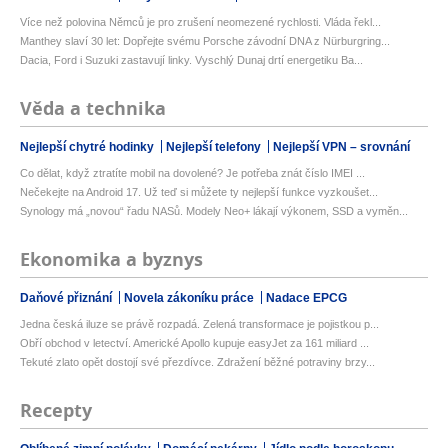
Více než polovina Němců je pro zrušení neomezené rychlosti. Vláda řekl...
Manthey slaví 30 let: Dopřejte svému Porsche závodní DNA z Nürburgring...
Dacia, Ford i Suzuki zastavují linky. Vyschlý Dunaj drtí energetiku Ba...
Věda a technika
Nejlepší chytré hodinky
Nejlepší telefony
Nejlepší VPN – srovnání
Co dělat, když ztratíte mobil na dovolené? Je potřeba znát číslo IMEI ...
Nečekejte na Android 17. Už teď si můžete ty nejlepší funkce vyzkoušet...
Synology má „novou“ řadu NASů. Modely Neo+ lákají výkonem, SSD a vyměn...
Ekonomika a byznys
Daňové přiznání
Novela zákoníku práce
Nadace EPCG
Jedna česká iluze se právě rozpadá. Zelená transformace je pojistkou p...
Obří obchod v letectví. Americké Apollo kupuje easyJet za 161 miliard ...
Tekuté zlato opět dostojí své přezdívce. Zdražení běžné potraviny brzy...
Recepty