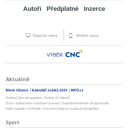
Autoři
Předplatné
Inzerce
Klasická verze
Mobilní verze
VÝBĚR
Aktuálně
Blesk Vánoce
Kalendář svátků 2025
INFO.cz
Rodinný dům lehl popelem: Shořelo 10 milionů!
Dron v bulharském vzdušném prostoru: Explodoval kilometr od plynovodu!
Další tragédie u Pohořelic: Dva mrtví! Auta se srazila při předjíždění
Sport