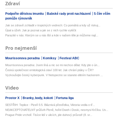
Zdraví
Podpořte dětskou imunitu
Babské rady proti nachlazení
S čím vším
pomůže rýmovník
Jak se zdravě zchladit v tropických vedrech: Co pomáhá a kdy už riskuj...
Úpal a úžeh: Jak je poznat a jak se z nich rychle vyléčit
Parazité v nás: Kterým se u nás líbí a kde v našem těle je můžeme nají...
Pro nejmenší
Mourissonova poradna
Komiksy
Festival ABC
Mourrisonova poradna: Jsem líná a nic se mi nechce dělat: Kdy jde o ún...
Česká společnost ornitologická slaví 100 let: Jak chrání ptáky v ČR?
Vyzkoušejte český kyberpunk. V Netspectre se stanete elitním hackerem ...
Video
Prostor X
Branky, body, kokoti
Fortuna liga
SESTŘIH: Teplice - Plzeň 5:5. Bláznivá přestřelka, Viktoria vedla o tř...
NEAKCEPTOVATELNÝ průšvih Plzně, hořel Dweh i Doski, nesmysl Krčíka. Us...
Prague Pride vrcholí: Tisíce lidí v ulicích, jde duhový průvod! (8. sr...