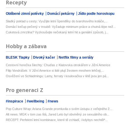
Recepty
Oblíbené zimní polévky
Domácí pekárny
Jídlo podle horoskopu
Sladký poklad u cesty: Využijte letní špendlíky do tvarohového koláče,...
Domácí kečup pečený v troubě: Vyžaduje minimum práce a chutná lépe než...
Cuketová zmrzlina? Vyzkoušejte nečekaný letní hit a geniální způsob, j...
Hobby a zábava
BLESK Tlapky
Divoký kačer
Netflix filmy a seriály
Cestovní horečka šlechty: Chuďas z Klatovska otrokářem v Jižní Americe
Filip Vondrášek: V Jižní Americe si lidé plují životem mnohem lehčeji,...
Osvěžení ve Schladmingu: Lamy, ferraty i koulovačka v létě jsou jen pá...
Pro generaci Z
#inspirace
#wellbeing
#news
Pop Culture Wrap: Ariana Grande promluvila o svém ústupu z veřejného ž...
Alt news: MGK v tom zas lítá, Jared Leto byl obviněný ze sexuálního ob...
RECEPT: Perfektní letní kombinace, které tě zchladí, i kdybys nechtěl*...