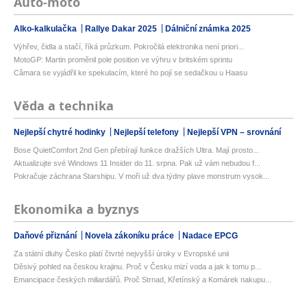
Auto-moto
Alko-kalkulačka
Rallye Dakar 2025
Dálniční známka 2025
Výhřev, čidla a stačí, říká průzkum. Pokročilá elektronika není priori...
MotoGP: Martin proměnil pole position ve výhru v britském sprintu
Câmara se vyjádřil ke spekulacím, které ho pojí se sedačkou u Haasu
Věda a technika
Nejlepší chytré hodinky
Nejlepší telefony
Nejlepší VPN – srovnání
Bose QuietComfort 2nd Gen přebírají funkce dražších Ultra. Mají prosto...
Aktualizujte své Windows 11 Insider do 11. srpna. Pak už vám nebudou f...
Pokračuje záchrana Starshipu. V moři už dva týdny plave monstrum vysok...
Ekonomika a byznys
Daňové přiznání
Novela zákoníku práce
Nadace EPCG
Za státní dluhy Česko platí čtvrté nejvyšší úroky v Evropské unii
Děsivý pohled na českou krajinu. Proč v Česku mizí voda a jak k tomu p...
Emancipace českých miliardářů. Proč Strnad, Křetínský a Komárek nakupu...