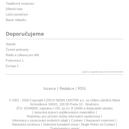
Teplákové soupravy
Dětské boty
Ložní povlečení
Bazar nábytku
Doporučujeme
Starjob
České podcasty
Rádio a zábava pro děti
Frekvence 1
Evropa 2
patička vygenerovaná: 20:40:22 08.08.2026
Inzerce
Redakce
RSS
© 2001 - 2026 Copyright
CZECH NEWS CENTER a.s.
se sídlem náměstí Marie
Schmolkové 3493/1, 100 00 Praha 10 - Strašnice,
IČO: 02346826, zapsána v OR, sp.zn. B 19490 a dodavatelé obsahu
Autorská práva k publikovaným materiálům
Podmínky pro užívání služby informační společnosti
Informace o zpracování osobních údajů
Cookies
Nastavení soukromí
Vlastnická struktura
Jednotná kontaktní místa / Single Points od Contact
Transparency report