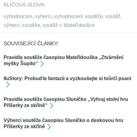
KLÍČOVÁ SLOVA:
vyhodnoceni
vyherci
vyhodnocení soutěže
soutěž
,
,
,
,
výherci soutěže
soutěž v Mateřídoušce
,
SOUVISEJÍCÍ ČLÁNKY:
Pravidla soutěže časopisu Mateřídouška „Ztvárnění
myšky Šupito“
IluStory: Probuďte fantazii a vyzkoušejte si tvůrčí psaní
Pravidla soutěže časopisu Sluníčko „Vyhraj stolní hru
Příšerky ze skříně“
Výherci soutěže časopisu Sluníčko o deskovou hru
Příšerky ze skříně