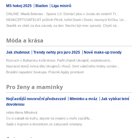
MS hokej 2025
Biatlon
Liga mistrů
ONLINE: Mladá Boleslav - Sparta 1:0. Domácí jdou v úvodu do vedení! Tr...
NEAKCEPTOVATELNÝ průšvih Plzně, hořel Dweh i Doski, nesmysl Krčíka. Us...
Staněk se zlobí za dva závody za den: Nechci být moc sprostý. Chybí ná...
Móda a krása
Jak zhubnout
Trendy nehty pro jaro 2025
Nové make-up trendy
Rozruch v Bulharsku kvůli dronu: Patřil zřejmě Ukrajině, explodoval ki...
Navracel domů mrtvá těla Ukrajinců i Rusů: Smrt válečného hrdiny oznám...
Brutální napadení Soukupa. Právník Agáty promluvil
Pro ženy a maminky
Nejčastější novoroční předsevzetí
Miminko a mráz
Jak vybírat letní
dovolenou
video Alena Mihulová
Co si zabalit do kufru, abyste na (nejen) u moře zazářily...
Salát s koprem a dresinkem ze zakysané smetany