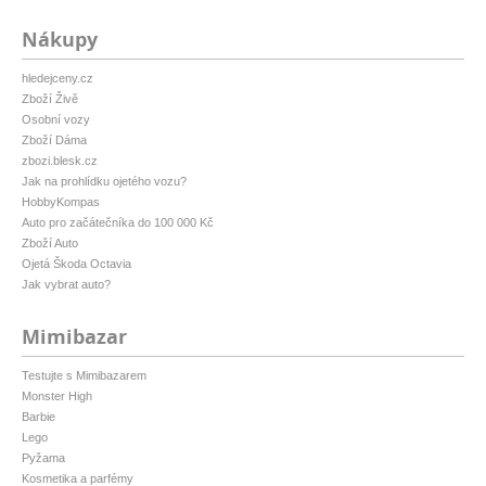
Nákupy
hledejceny.cz
Zboží Živě
Osobní vozy
Zboží Dáma
zbozi.blesk.cz
Jak na prohlídku ojetého vozu?
HobbyKompas
Auto pro začátečníka do 100 000 Kč
Zboží Auto
Ojetá Škoda Octavia
Jak vybrat auto?
Mimibazar
Testujte s Mimibazarem
Monster High
Barbie
Lego
Pyžama
Kosmetika a parfémy