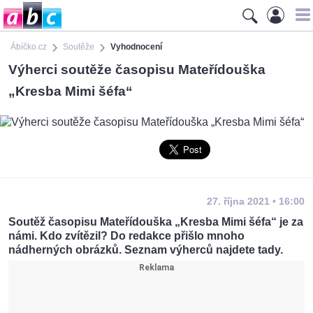
Ábíčko.cz
Soutěže
Vyhodnocení
Výherci soutěže časopisu Mateřídouška
„Kresba Mimi šéfa“
27. října 2021 • 16:00
Soutěž časopisu Mateřídouška „Kresba Mimi šéfa“ je za
námi. Kdo zvítězil? Do redakce přišlo mnoho
nádherných obrázků. Seznam výherců najdete tady.