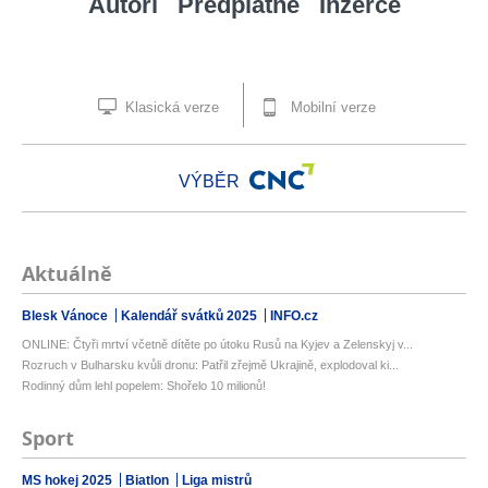
Autoři
Předplatné
Inzerce
Klasická verze
Mobilní verze
VÝBĚR
Aktuálně
Blesk Vánoce
Kalendář svátků 2025
INFO.cz
ONLINE: Čtyři mrtví včetně dítěte po útoku Rusů na Kyjev a Zelenskyj v...
Rozruch v Bulharsku kvůli dronu: Patřil zřejmě Ukrajině, explodoval ki...
Rodinný dům lehl popelem: Shořelo 10 milionů!
Sport
MS hokej 2025
Biatlon
Liga mistrů