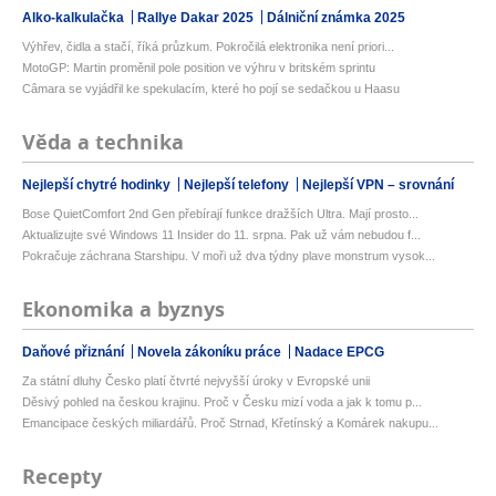
Alko-kalkulačka
Rallye Dakar 2025
Dálniční známka 2025
Výhřev, čidla a stačí, říká průzkum. Pokročilá elektronika není priori...
MotoGP: Martin proměnil pole position ve výhru v britském sprintu
Câmara se vyjádřil ke spekulacím, které ho pojí se sedačkou u Haasu
Věda a technika
Nejlepší chytré hodinky
Nejlepší telefony
Nejlepší VPN – srovnání
Bose QuietComfort 2nd Gen přebírají funkce dražších Ultra. Mají prosto...
Aktualizujte své Windows 11 Insider do 11. srpna. Pak už vám nebudou f...
Pokračuje záchrana Starshipu. V moři už dva týdny plave monstrum vysok...
Ekonomika a byznys
Daňové přiznání
Novela zákoníku práce
Nadace EPCG
Za státní dluhy Česko platí čtvrté nejvyšší úroky v Evropské unii
Děsivý pohled na českou krajinu. Proč v Česku mizí voda a jak k tomu p...
Emancipace českých miliardářů. Proč Strnad, Křetínský a Komárek nakupu...
Recepty