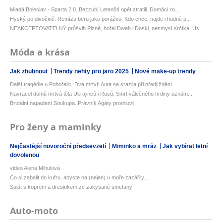
Mladá Boleslav - Sparta 2:0. Bezzubí Letenští opět ztratili. Domácí ro...
Hyský po divočině: Remízu beru jako porážku. Kdo chce, najde i hodně p...
NEAKCEPTOVATELNÝ průšvih Plzně, hořel Dweh i Doski, nesmysl Krčíka. Us...
Móda a krása
Jak zhubnout
Trendy nehty pro jaro 2025
Nové make-up trendy
Další tragédie u Pohořelic: Dva mrtví! Auta se srazila při předjíždění
Navracel domů mrtvá těla Ukrajinců i Rusů: Smrt válečného hrdiny oznám...
Brutální napadení Soukupa. Právník Agáty promluvil
Pro ženy a maminky
Nejčastější novoroční předsevzetí
Miminko a mráz
Jak vybírat letní
dovolenou
video Alena Mihulová
Co si zabalit do kufru, abyste na (nejen) u moře zazářily...
Salát s koprem a dresinkem ze zakysané smetany
Auto-moto