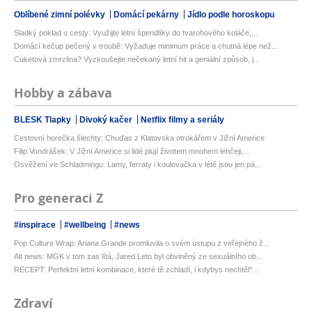
Oblíbené zimní polévky
Domácí pekárny
Jídlo podle horoskopu
Sladký poklad u cesty: Využijte letní špendlíky do tvarohového koláče,...
Domácí kečup pečený v troubě: Vyžaduje minimum práce a chutná lépe než...
Cuketová zmrzlina? Vyzkoušejte nečekaný letní hit a geniální způsob, j...
Hobby a zábava
BLESK Tlapky
Divoký kačer
Netflix filmy a seriály
Cestovní horečka šlechty: Chuďas z Klatovska otrokářem v Jižní Americe
Filip Vondrášek: V Jižní Americe si lidé plují životem mnohem lehčeji,...
Osvěžení ve Schladmingu: Lamy, ferraty i koulovačka v létě jsou jen pá...
Pro generaci Z
#inspirace
#wellbeing
#news
Pop Culture Wrap: Ariana Grande promluvila o svém ústupu z veřejného ž...
Alt news: MGK v tom zas lítá, Jared Leto byl obviněný ze sexuálního ob...
RECEPT: Perfektní letní kombinace, které tě zchladí, i kdybys nechtěl*...
Zdraví