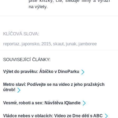
píše knížky, čte, sleduje filmy a vyráží
na výlety.
KLÍČOVÁ SLOVA:
reportaz
japonsko
2015
skaut
junak
jamboree
,
,
,
,
,
SOUVISEJÍCÍ ČLÁNKY:
Výlet do pravěku: Ábíčko v DinoParku
Metro slaví: Podívejte se na video z jeho pražských
útrob!
Vesmír, roboti a sex: Návštěva IQlandie
Vládce nebes v oblacích: Video ze Dne dětí s ABC