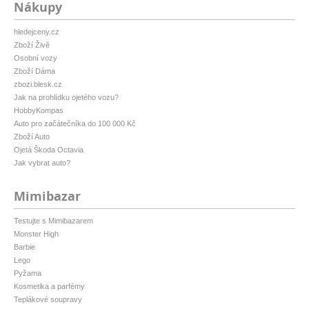
Nákupy
hledejceny.cz
Zboží Živě
Osobní vozy
Zboží Dáma
zbozi.blesk.cz
Jak na prohlídku ojetého vozu?
HobbyKompas
Auto pro začátečníka do 100 000 Kč
Zboží Auto
Ojetá Škoda Octavia
Jak vybrat auto?
Mimibazar
Testujte s Mimibazarem
Monster High
Barbie
Lego
Pyžama
Kosmetika a parfémy
Teplákové soupravy