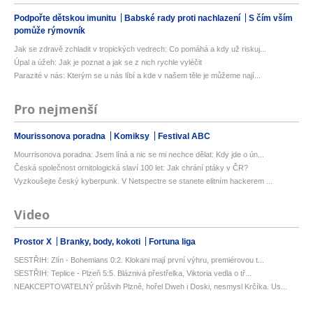
Podpořte dětskou imunitu
Babské rady proti nachlazení
S čím vším
pomůže rýmovník
Jak se zdravě zchladit v tropických vedrech: Co pomáhá a kdy už riskuj...
Úpal a úžeh: Jak je poznat a jak se z nich rychle vyléčit
Parazité v nás: Kterým se u nás líbí a kde v našem těle je můžeme nají...
Pro nejmenší
Mourissonova poradna
Komiksy
Festival ABC
Mourrisonova poradna: Jsem líná a nic se mi nechce dělat: Kdy jde o ún...
Česká společnost ornitologická slaví 100 let: Jak chrání ptáky v ČR?
Vyzkoušejte český kyberpunk. V Netspectre se stanete elitním hackerem ...
Video
Prostor X
Branky, body, kokoti
Fortuna liga
SESTŘIH: Zlín - Bohemians 0:2. Klokani mají první výhru, premiérovou t...
SESTŘIH: Teplice - Plzeň 5:5. Bláznivá přestřelka, Viktoria vedla o tř...
NEAKCEPTOVATELNÝ průšvih Plzně, hořel Dweh i Doski, nesmysl Krčíka. Us...