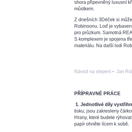
shora připevněný luxusní kř
můstkem.
Z dnešních 3Déček si můžete
Robinsonu. Loď je vybavena
pro průzkum. Samotná REA Li
S komplexem je spojena tře
materiálu. Na další lodi Rob
Návod na slepení
•
Jan Rü
PŘÍPRAVNÉ PRÁCE
1. Jednotlivé díly vystřihn
tisku, jsou zakresleny čárko
Hrany, které budete rýhovat 
papír ohněte lícem k sobě.