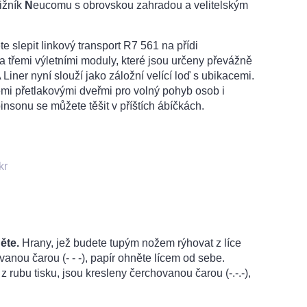
ižník
N
eucomu s obrovskou zahradou a velitelským
 slepit linkový transport R7 561 na přídi
 třemi výletními moduly, které jsou určeny převážně
ner nyní slouží jako záložní velící loď s ubikacemi.
mi přetlakovými dveřmi pro volný pohyb osob i
insonu se můžete těšit v příštích ábíčkách.
kr
ěte.
Hrany, jež budete tupým nožem rýhovat z líce
vanou čarou (- - -), papír ohněte lícem od sebe.
z rubu tisku, jsou kresleny čerchovanou čarou (-.-.-),