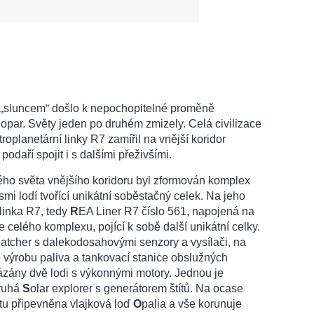
„sluncem“ došlo k nepochopitelné proměně
opar. Světy jeden po druhém zmizely. Celá civilizace
oplanetární linky R7 zamířil na vnější koridor
podaří spojit i s dalšími přeživšími.
ho světa vnějšího koridoru byl zformován komplex
i lodí tvořící unikátní soběstačný celek. Na jeho
 linka R7, tedy
R
EA Liner R7 číslo 561, napojená na
e celého komplexu, pojící k sobě další unikátní celky.
tcher s dalekodosahovými senzory a vysílači, na
o výrobu paliva a tankovací stanice obslužných
zány dvě lodi s výkonnými motory. Jednou je
druhá
S
olar explorer s generátorem štítů. Na ocase
etu připevněna vlajková loď
O
palia a vše korunuje