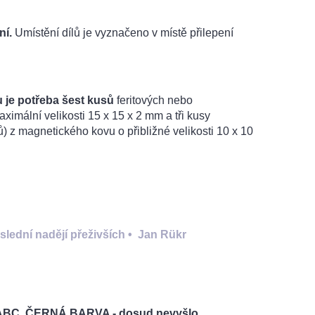
ní.
Umístění dílů je vyznačeno v místě přilepení
 je potřeba šest kusů
feritových nebo
mální velikosti 15 x 15 x 2 mm a tři kusy
ů) z magnetického kovu o přibližné velikosti 10 x 10
ední nadějí přeživších
•
Jan Rükr
ABC, ČERNÁ BARVA - dosud nevyšlo