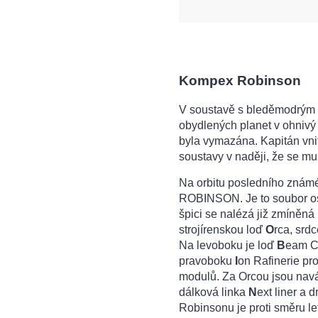
Kompex Robinson
V soustavě s bleděmodrým 
obydlených planet v ohnivý 
byla vymazána. Kapitán vnitr
soustavy v naději, že se mu 
Na orbitu posledního známé
ROBINSON. Je to soubor osm
špici se nalézá již zmíněná
strojírenskou loď
O
rca, srdc
Na levoboku je loď
B
eam Ca
pravoboku
I
on Rafinerie pr
modulů. Za Orcou jsou navá
dálková linka
N
ext liner a 
Robinsonu je proti směru l