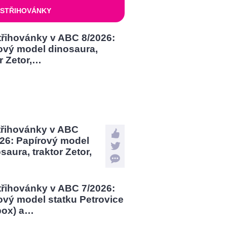
STŘIHOVÁNKY
třihovánky v ABC
026: Papírový model
saura, traktor Zetor,