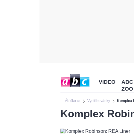
VIDEO
ABC
ZOO
Ábíčko.cz
Vystřihovánky
Komplex 
Komplex Robin