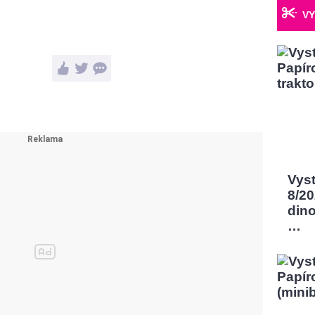
VY
Vys
8/2
dino
…