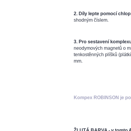
2. Díly lepte pomocí chlop
shodným číslem.
3.
Pro sestavení komplexu
neodymových magnetů o maxi
tenkostěnných plíšků (plátk
mm.
Kompex ROBINSON je posl
ŽLUTÁ BARVA - v tomto 