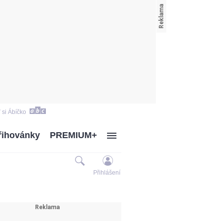
 si Ábíčko
řihovánky
PREMIUM+
Přihlášení