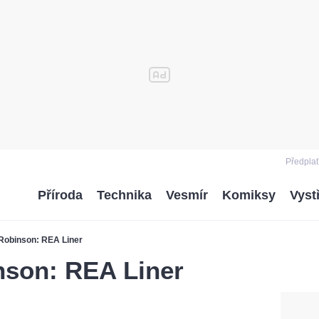
Předplať
Příroda
Technika
Vesmír
Komiksy
Vyst
Robinson: REA Liner
son: REA Liner