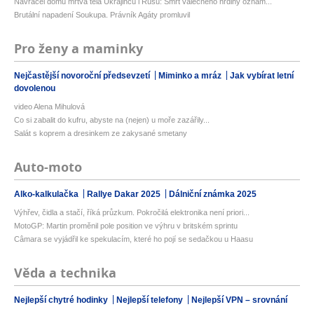
Navracel domů mrtvá těla Ukrajinců i Rusů: Smrt válečného hrdiny oznám...
Brutální napadení Soukupa. Právník Agáty promluvil
Pro ženy a maminky
Nejčastější novoroční předsevzetí
Miminko a mráz
Jak vybírat letní
dovolenou
video Alena Mihulová
Co si zabalit do kufru, abyste na (nejen) u moře zazářily...
Salát s koprem a dresinkem ze zakysané smetany
Auto-moto
Alko-kalkulačka
Rallye Dakar 2025
Dálniční známka 2025
Výhřev, čidla a stačí, říká průzkum. Pokročilá elektronika není priori...
MotoGP: Martin proměnil pole position ve výhru v britském sprintu
Câmara se vyjádřil ke spekulacím, které ho pojí se sedačkou u Haasu
Věda a technika
Nejlepší chytré hodinky
Nejlepší telefony
Nejlepší VPN – srovnání