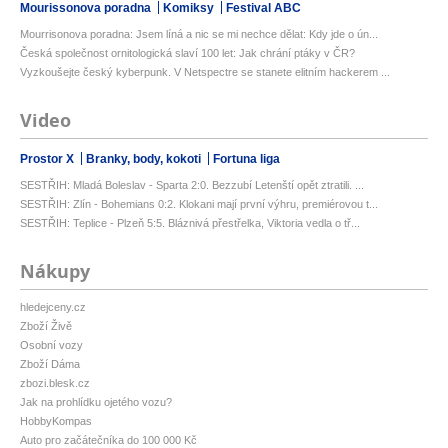
Mourissonova poradna
Komiksy
Festival ABC
Mourrisonova poradna: Jsem líná a nic se mi nechce dělat: Kdy jde o ún...
Česká společnost ornitologická slaví 100 let: Jak chrání ptáky v ČR?
Vyzkoušejte český kyberpunk. V Netspectre se stanete elitním hackerem ...
Video
Prostor X
Branky, body, kokoti
Fortuna liga
SESTŘIH: Mladá Boleslav - Sparta 2:0. Bezzubí Letenští opět ztratili. ...
SESTŘIH: Zlín - Bohemians 0:2. Klokani mají první výhru, premiérovou t...
SESTŘIH: Teplice - Plzeň 5:5. Bláznivá přestřelka, Viktoria vedla o tř...
Nákupy
hledejceny.cz
Zboží Živě
Osobní vozy
Zboží Dáma
zbozi.blesk.cz
Jak na prohlídku ojetého vozu?
HobbyKompas
Auto pro začátečníka do 100 000 Kč