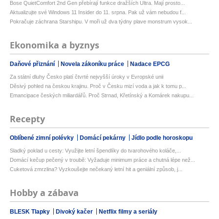
Bose QuietComfort 2nd Gen přebírají funkce dražších Ultra. Mají prosto...
Aktualizujte své Windows 11 Insider do 11. srpna. Pak už vám nebudou f...
Pokračuje záchrana Starshipu. V moři už dva týdny plave monstrum vysok...
Ekonomika a byznys
Daňové přiznání
Novela zákoníku práce
Nadace EPCG
Za státní dluhy Česko platí čtvrté nejvyšší úroky v Evropské unii
Děsivý pohled na českou krajinu. Proč v Česku mizí voda a jak k tomu p...
Emancipace českých miliardářů. Proč Strnad, Křetínský a Komárek nakupu...
Recepty
Oblíbené zimní polévky
Domácí pekárny
Jídlo podle horoskopu
Sladký poklad u cesty: Využijte letní špendlíky do tvarohového koláče,...
Domácí kečup pečený v troubě: Vyžaduje minimum práce a chutná lépe než...
Cuketová zmrzlina? Vyzkoušejte nečekaný letní hit a geniální způsob, j...
Hobby a zábava
BLESK Tlapky
Divoký kačer
Netflix filmy a seriály