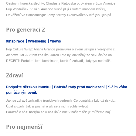
Cestovní horečka šlechty: Chuďas z Klatovska otrokářem v Jižní Americe
Filip Vondrášek: V Jižní Americe si lidé plují životem mnohem lehčeji,...
Osvěžení ve Schladmingu: Lamy, ferraty i koulovačka v létě jsou jen pá...
Pro generaci Z
#inspirace
#wellbeing
#news
Pop Culture Wrap: Ariana Grande promluvila o svém ústupu z veřejného ž...
Alt news: MGK v tom zas lítá, Jared Leto byl obviněný ze sexuálního ob...
RECEPT: Perfektní letní kombinace, které tě zchladí, i kdybys nechtěl*...
Zdraví
Podpořte dětskou imunitu
Babské rady proti nachlazení
S čím vším
pomůže rýmovník
Jak se zdravě zchladit v tropických vedrech: Co pomáhá a kdy už riskuj...
Úpal a úžeh: Jak je poznat a jak se z nich rychle vyléčit
Parazité v nás: Kterým se u nás líbí a kde v našem těle je můžeme nají...
Pro nejmenší