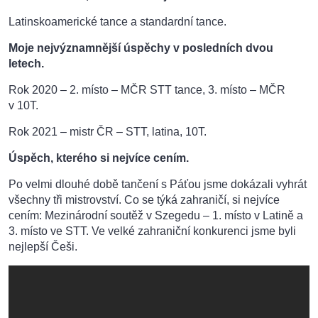
Latinskoamerické tance a standardní tance.
Moje nejvýznamnější úspěchy v posledních dvou
letech.
Rok 2020 – 2. místo – MČR STT tance, 3. místo – MČR
v 10T.
Rok 2021 – mistr ČR – STT, latina, 10T.
Úspěch, kterého si nejvíce cením.
Po velmi dlouhé době tančení s Páťou jsme dokázali vyhrát
všechny tři mistrovství. Co se týká zahraničí, si nejvíce
cením: Mezinárodní soutěž v Szegedu – 1. místo v Latině a
3. místo ve STT. Ve velké zahraniční konkurenci jsme byli
nejlepší Češi.