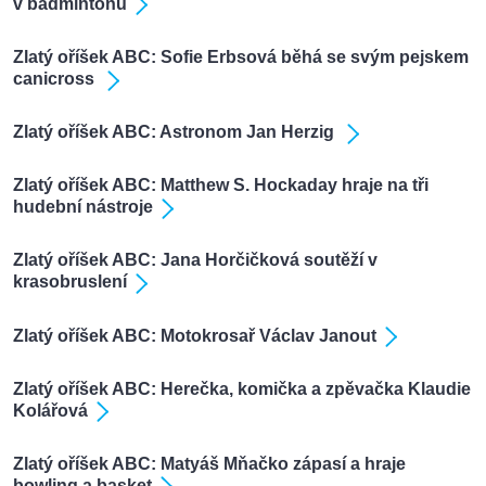
v badmintonu
Zlatý oříšek ABC: Sofie Erbsová běhá se svým pejskem
canicross
Zlatý oříšek ABC: Astronom Jan Herzig
Zlatý oříšek ABC: Matthew S. Hockaday hraje na tři
hudební nástroje
Zlatý oříšek ABC: Jana Horčičková soutěží v
krasobruslení
Zlatý oříšek ABC: Motokrosař Václav Janout
Zlatý oříšek ABC: Herečka, komička a zpěvačka Klaudie
Kolářová
Zlatý oříšek ABC: Matyáš Mňačko zápasí a hraje
bowling a basket