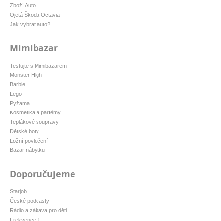
Zboží Auto
Ojetá Škoda Octavia
Jak vybrat auto?
Mimibazar
Testujte s Mimibazarem
Monster High
Barbie
Lego
Pyžama
Kosmetika a parfémy
Teplákové soupravy
Dětské boty
Ložní povlečení
Bazar nábytku
Doporučujeme
Starjob
České podcasty
Rádio a zábava pro děti
Frekvence 1