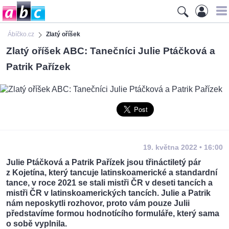
Ábíčko.cz
Zlatý oříšek
Zlatý oříšek ABC: Tanečníci Julie Ptáčková a
Patrik Pařízek
19. května 2022 • 16:00
Julie Ptáčková a Patrik Pařízek jsou třináctiletý pár
z Kojetína, který tancuje latinskoamerické a standardní
tance, v roce 2021 se stali mistři ČR v deseti tancích a
mistři ČR v latinskoamerických tancích. Julie a Patrik
nám neposkytli rozhovor, proto vám pouze Julii
představíme formou hodnotícího formuláře, který sama
o sobě vyplnila.