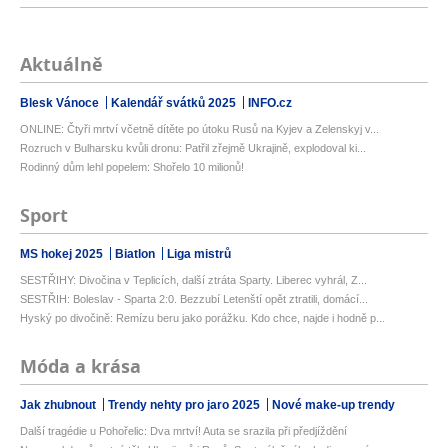
Aktuálně
Blesk Vánoce
Kalendář svátků 2025
INFO.cz
ONLINE: Čtyři mrtví včetně dítěte po útoku Rusů na Kyjev a Zelenskyj v...
Rozruch v Bulharsku kvůli dronu: Patřil zřejmě Ukrajině, explodoval ki...
Rodinný dům lehl popelem: Shořelo 10 milionů!
Sport
MS hokej 2025
Biatlon
Liga mistrů
SESTŘIHY: Divočina v Teplicích, další ztráta Sparty. Liberec vyhrál, Z...
SESTŘIH: Boleslav - Sparta 2:0. Bezzubí Letenští opět ztratili, domácí...
Hyský po divočině: Remízu beru jako porážku. Kdo chce, najde i hodně p...
Móda a krása
Jak zhubnout
Trendy nehty pro jaro 2025
Nové make-up trendy
Další tragédie u Pohořelic: Dva mrtví! Auta se srazila při předjíždění