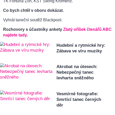
TK Fortuna Zlín, KST Swing Kroměříž.
Co bych chtěl v oboru dokázat.
Vyhrát taneční soutěž Blackpool.
Rozhovory s účastníky ankety
Zlatý oříšek čtenářů ABC
najdete tady
.
Hudební a rytmické hry:
Zábava ve víru muziky
Akrobat na útesech:
Nebezpečný tanec
levharta sněžného
Vesmírné fotografie:
Smrtící tanec černých
děr