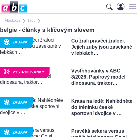
Ábíčko.cz
Tagy
belgie - články s klíčovým slovem
Co žrali pravěcí žraloci:
ZÁBAVA
Jejich zuby jsou zasekané
v lebkách…
Vystřihovánky v ABC
VYSTŘIHOVÁNKY
8/2026: Papírový model
dinosaura, traktor…
Krása na ledě: Nahlédněte
ZÁBAVA
do tréninku české
sportovní dvojice v …
Pravěká sekera versus
ZÁBAVA