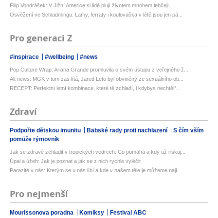
Filip Vondrášek: V Jižní Americe si lidé plují životem mnohem lehčeji,...
Osvěžení ve Schladmingu: Lamy, ferraty i koulovačka v létě jsou jen pá...
Pro generaci Z
#inspirace
#wellbeing
#news
Pop Culture Wrap: Ariana Grande promluvila o svém ústupu z veřejného ž...
Alt news: MGK v tom zas lítá, Jared Leto byl obviněný ze sexuálního ob...
RECEPT: Perfektní letní kombinace, které tě zchladí, i kdybys nechtěl*...
Zdraví
Podpořte dětskou imunitu
Babské rady proti nachlazení
S čím vším
pomůže rýmovník
Jak se zdravě zchladit v tropických vedrech: Co pomáhá a kdy už riskuj...
Úpal a úžeh: Jak je poznat a jak se z nich rychle vyléčit
Parazité v nás: Kterým se u nás líbí a kde v našem těle je můžeme nají...
Pro nejmenší
Mourissonova poradna
Komiksy
Festival ABC