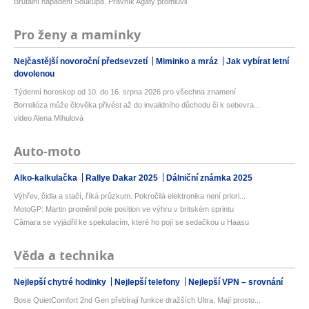
Brutální napadení Soukupa. Právník Agáty promluvil
Pro ženy a maminky
Nejčastější novoroční předsevzetí
Miminko a mráz
Jak vybírat letní
dovolenou
Týdenní horoskop od 10. do 16. srpna 2026 pro všechna znamení
Borrelióza může člověka přivést až do invalidního důchodu či k sebevra...
video Alena Mihulová
Auto-moto
Alko-kalkulačka
Rallye Dakar 2025
Dálniční známka 2025
Výhřev, čidla a stačí, říká průzkum. Pokročilá elektronika není priori...
MotoGP: Martin proměnil pole position ve výhru v britském sprintu
Câmara se vyjádřil ke spekulacím, které ho pojí se sedačkou u Haasu
Věda a technika
Nejlepší chytré hodinky
Nejlepší telefony
Nejlepší VPN – srovnání
Bose QuietComfort 2nd Gen přebírají funkce dražších Ultra. Mají prosto...