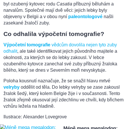
byl ozubený kytovec rodu
Casatia
příbuzný běluhám a
narvalům. Společné mají dvě věci: jejich lebky byly
objeveny v Belgii a v obou nyní
paleontologové
našli
zasekané žraločí zuby.
Co odhalila výpočetní tomografie?
Výpočetní tomografie
vědcům dovolila nejen tyto zuby
odhalit
, ale také identifikovat jejich původního majitele a
okolnosti, za kterých se do lebky zakousl. V lebce
ozubeného kytovce zanechal své zuby příbuzný žraloka
bílého, který se dnes v Severním moři nevyskytuje.
Poloha kousnutí naznačuje, že se snažil hlavu mrtvé
velryby
oddělit od těla. Do lebky velryby se zase zakousl
žralok šedý, který kolem Belgie žije i v současnosti. Tento
žralok zřejmě okusoval její zdechlinu ve chvíli, kdy břichem
vzhůru ležela na hladině.
Ilustrace: Alexander Lovegrove
Méně mega megalodon: