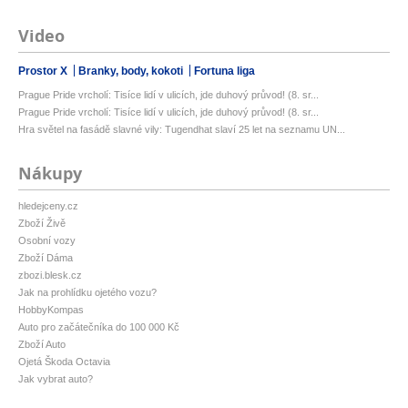
Video
Prostor X
Branky, body, kokoti
Fortuna liga
Prague Pride vrcholí: Tisíce lidí v ulicích, jde duhový průvod! (8. sr...
Prague Pride vrcholí: Tisíce lidí v ulicích, jde duhový průvod! (8. sr...
Hra světel na fasádě slavné vily: Tugendhat slaví 25 let na seznamu UN...
Nákupy
hledejceny.cz
Zboží Živě
Osobní vozy
Zboží Dáma
zbozi.blesk.cz
Jak na prohlídku ojetého vozu?
HobbyKompas
Auto pro začátečníka do 100 000 Kč
Zboží Auto
Ojetá Škoda Octavia
Jak vybrat auto?