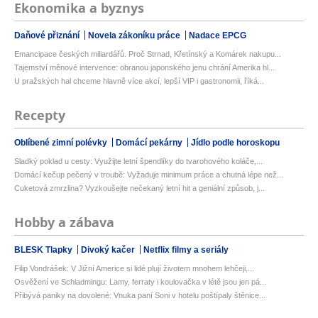
Ekonomika a byznys
Daňové přiznání
Novela zákoníku práce
Nadace EPCG
Emancipace českých miliardářů. Proč Strnad, Křetínský a Komárek nakupu...
Tajemství měnové intervence: obranou japonského jenu chrání Amerika hl...
U pražských hal chceme hlavně více akcí, lepší VIP i gastronomii, říká...
Recepty
Oblíbené zimní polévky
Domácí pekárny
Jídlo podle horoskopu
Sladký poklad u cesty: Využijte letní špendlíky do tvarohového koláče,...
Domácí kečup pečený v troubě: Vyžaduje minimum práce a chutná lépe než...
Cuketová zmrzlina? Vyzkoušejte nečekaný letní hit a geniální způsob, j...
Hobby a zábava
BLESK Tlapky
Divoký kačer
Netflix filmy a seriály
Filip Vondrášek: V Jižní Americe si lidé plují životem mnohem lehčeji,...
Osvěžení ve Schladmingu: Lamy, ferraty i koulovačka v létě jsou jen pá...
Přibývá paniky na dovolené: Vnuka paní Soni v hotelu poštípaly štěnice...