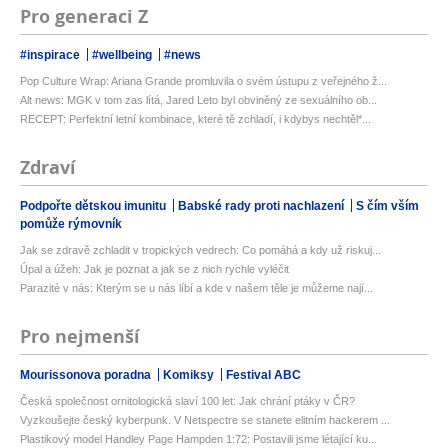
Pro generaci Z
#inspirace
#wellbeing
#news
Pop Culture Wrap: Ariana Grande promluvila o svém ústupu z veřejného ž...
Alt news: MGK v tom zas lítá, Jared Leto byl obviněný ze sexuálního ob...
RECEPT: Perfektní letní kombinace, které tě zchladí, i kdybys nechtěl*...
Zdraví
Podpořte dětskou imunitu
Babské rady proti nachlazení
S čím vším
pomůže rýmovník
Jak se zdravě zchladit v tropických vedrech: Co pomáhá a kdy už riskuj...
Úpal a úžeh: Jak je poznat a jak se z nich rychle vyléčit
Parazité v nás: Kterým se u nás líbí a kde v našem těle je můžeme nají...
Pro nejmenší
Mourissonova poradna
Komiksy
Festival ABC
Česká společnost ornitologická slaví 100 let: Jak chrání ptáky v ČR?
Vyzkoušejte český kyberpunk. V Netspectre se stanete elitním hackerem ...
Plastikový model Handley Page Hampden 1:72: Postavili jsme létající ku...