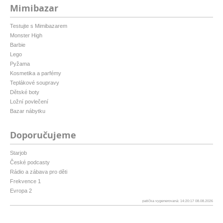
Mimibazar
Testujte s Mimibazarem
Monster High
Barbie
Lego
Pyžama
Kosmetika a parfémy
Teplákové soupravy
Dětské boty
Ložní povlečení
Bazar nábytku
Doporučujeme
Starjob
České podcasty
Rádio a zábava pro děti
Frekvence 1
Evropa 2
patička vygenerovaná: 14:20:17 08.08.2026