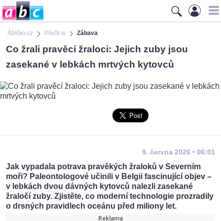
Ábíčko.cz
Přečti si
Zábava
Co žrali pravěcí žraloci: Jejich zuby jsou
zasekané v lebkách mrtvých kytovců
9. června 2026 • 06:01
Jak vypadala potrava pravěkých žraloků v Severním
moři? Paleontologové učinili v Belgii fascinující objev –
v lebkách dvou dávných kytovců nalezli zasekané
žraločí zuby. Zjistěte, co moderní technologie prozradily
o drsných pravidlech oceánu před miliony let.