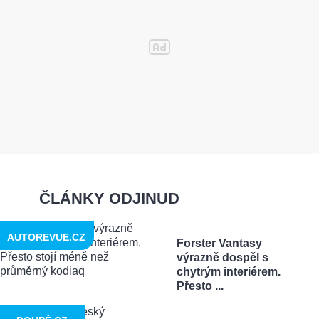
ČLÁNKY ODJINUD
AUTOREVUE.CZ
Forster Vantasy
výrazně dospěl s
chytrým interiérem.
Přesto ...