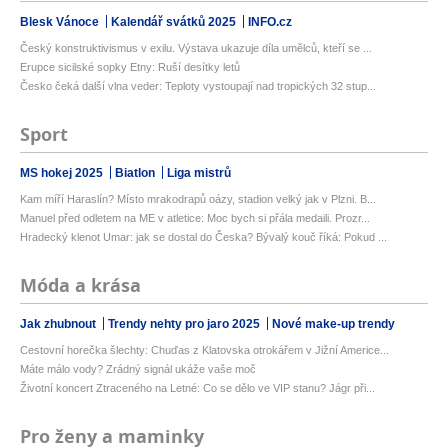
Blesk Vánoce
Kalendář svátků 2025
INFO.cz
Český konstruktivismus v exilu. Výstava ukazuje díla umělců, kteří se ...
Erupce sicilské sopky Etny: Ruší desítky letů
Česko čeká další vlna veder: Teploty vystoupají nad tropických 32 stup...
Sport
MS hokej 2025
Biatlon
Liga mistrů
Kam míří Haraslín? Místo mrakodrapů oázy, stadion velký jak v Plzni. B...
Manuel před odletem na ME v atletice: Moc bych si přála medaili. Prozr...
Hradecký klenot Umar: jak se dostal do Česka? Bývalý kouč říká: Pokud ...
Móda a krása
Jak zhubnout
Trendy nehty pro jaro 2025
Nové make-up trendy
Cestovní horečka šlechty: Chuďas z Klatovska otrokářem v Jižní Americe...
Máte málo vody? Zrádný signál ukáže vaše moč
Životní koncert Ztraceného na Letné: Co se dělo ve VIP stanu? Jágr při...
Pro ženy a maminky