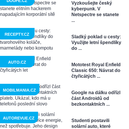
DOUPĚ.CZ
Vyzkoušejte český
kyberpunk. V
Netspectre se stanete
...
RECEPTY.CZ
Sladký poklad u cesty:
Využijte letní špendlíky
do ...
AUTO.CZ
Mototest Royal Enfield
Classic 650: Návrat do
čtyřicátých ...
MOBILMANIA.CZ
Google na dálku odřízl
část Androidů od
bezkontaktních ...
AUTOREVUE.CZ
Studenti postavili
solární auto, které