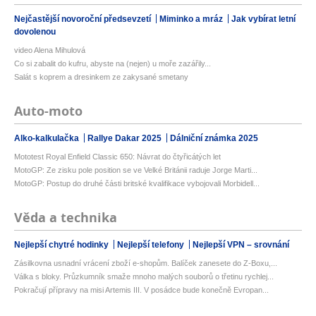
Nejčastější novoroční předsevzetí
Miminko a mráz
Jak vybírat letní
dovolenou
video Alena Mihulová
Co si zabalit do kufru, abyste na (nejen) u moře zazářily...
Salát s koprem a dresinkem ze zakysané smetany
Auto-moto
Alko-kalkulačka
Rallye Dakar 2025
Dálniční známka 2025
Mototest Royal Enfield Classic 650: Návrat do čtyřicátých let
MotoGP: Ze zisku pole position se ve Velké Británii raduje Jorge Marti...
MotoGP: Postup do druhé části britské kvalifikace vybojovali Morbidell...
Věda a technika
Nejlepší chytré hodinky
Nejlepší telefony
Nejlepší VPN – srovnání
Zásilkovna usnadní vrácení zboží e-shopům. Balíček zanesete do Z-Boxu,...
Válka s bloky. Průzkumník smaže mnoho malých souborů o třetinu rychlej...
Pokračují přípravy na misi Artemis III. V posádce bude konečně Evropan...