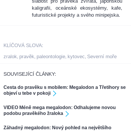
slabost pro pravěká zvířata, japonskou
kaligrafii, oceánské ekosystémy, kafe,
futuristické projekty a svého minipejska.
KLÍČOVÁ SLOVA:
zralok
pravěk
paleontologie
kytovec
Severní moře
,
,
,
,
SOUVISEJÍCÍ ČLÁNKY:
Cesta do pravěku s mobilem: Megalodon a Třetihory se
objeví u tebe v pokoji
VIDEO Méně mega megalodon: Odhalujeme novou
podobu pravěkého žraloka
Záhadný megalodon: Nový pohled na největšího