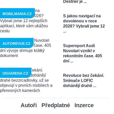
Destrier je ...
MOBILMANIA.CZ
S jakou navigací na
dovolenou v roce
2026? Vybrali jsme 12
...
AUTOREVUE.CZ
Supersport Audi
Nuvolari vznikl v
rekordním čase. 405
dní ...
DIGIARENA.CZ
Revoluce bez čekání.
Snímače LOFIC
dohánějí drahé ...
Autoři
Předplatné
Inzerce