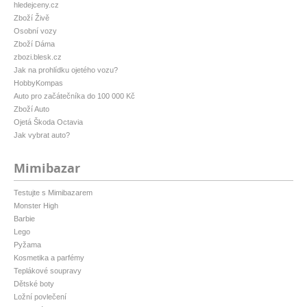
hledejceny.cz
Zboží Živě
Osobní vozy
Zboží Dáma
zbozi.blesk.cz
Jak na prohlídku ojetého vozu?
HobbyKompas
Auto pro začátečníka do 100 000 Kč
Zboží Auto
Ojetá Škoda Octavia
Jak vybrat auto?
Mimibazar
Testujte s Mimibazarem
Monster High
Barbie
Lego
Pyžama
Kosmetika a parfémy
Teplákové soupravy
Dětské boty
Ložní povlečení