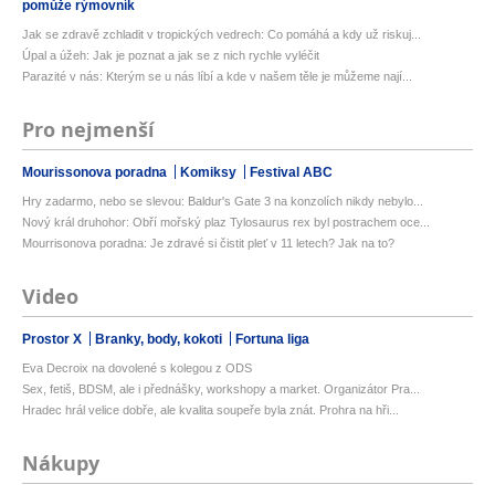
pomůže rýmovník
Jak se zdravě zchladit v tropických vedrech: Co pomáhá a kdy už riskuj...
Úpal a úžeh: Jak je poznat a jak se z nich rychle vyléčit
Parazité v nás: Kterým se u nás líbí a kde v našem těle je můžeme nají...
Pro nejmenší
Mourissonova poradna
Komiksy
Festival ABC
Hry zadarmo, nebo se slevou: Baldur's Gate 3 na konzolích nikdy nebylo...
Nový král druhohor: Obří mořský plaz Tylosaurus rex byl postrachem oce...
Mourrisonova poradna: Je zdravé si čistit pleť v 11 letech? Jak na to?
Video
Prostor X
Branky, body, kokoti
Fortuna liga
Eva Decroix na dovolené s kolegou z ODS
Sex, fetiš, BDSM, ale i přednášky, workshopy a market. Organizátor Pra...
Hradec hrál velice dobře, ale kvalita soupeře byla znát. Prohra na hři...
Nákupy