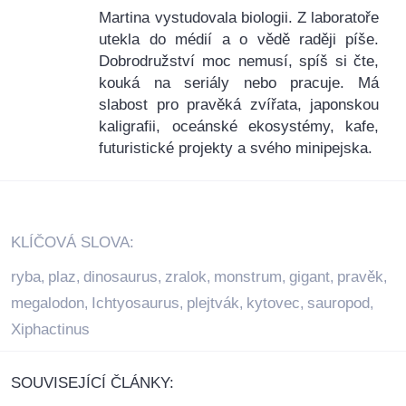
Martina vystudovala biologii. Z laboratoře
utekla do médií a o vědě raději píše.
Dobrodružství moc nemusí, spíš si čte,
kouká na seriály nebo pracuje. Má
slabost pro pravěká zvířata, japonskou
kaligrafii, oceánské ekosystémy, kafe,
futuristické projekty a svého minipejska.
KLÍČOVÁ SLOVA:
ryba
plaz
dinosaurus
zralok
monstrum
gigant
pravěk
,
,
,
,
,
,
,
megalodon
Ichtyosaurus
plejtvák
kytovec
sauropod
,
,
,
,
,
Xiphactinus
SOUVISEJÍCÍ ČLÁNKY: