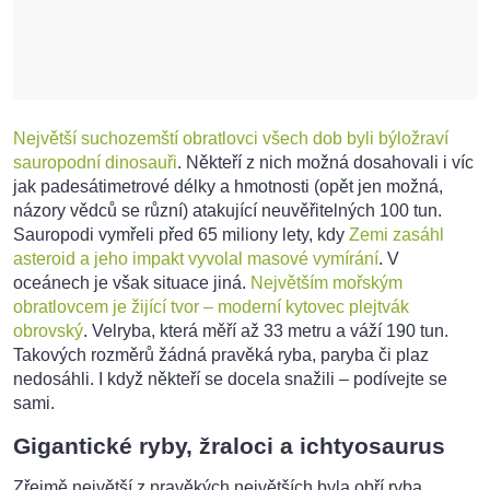
Největší suchozemští obratlovci všech dob byli býložraví
sauropodní dinosauři
. Někteří z nich možná dosahovali i víc
jak padesátimetrové délky a hmotnosti (opět jen možná,
názory vědců se různí) atakující neuvěřitelných 100 tun.
Sauropodi vymřeli před 65 miliony lety, kdy
Zemi zasáhl
asteroid a jeho impakt vyvolal masové vymírání
. V
oceánech je však situace jiná.
Největším mořským
obratlovcem je žijící tvor – moderní kytovec plejtvák
obrovský
. Velryba, která měří až 33 metru a váží 190 tun.
Takových rozměrů žádná pravěká ryba, paryba či plaz
nedosáhli. I když někteří se docela snažili – podívejte se
sami.
Gigantické ryby, žraloci a ichtyosaurus
Zřejmě největší z pravěkých největších byla obří ryba