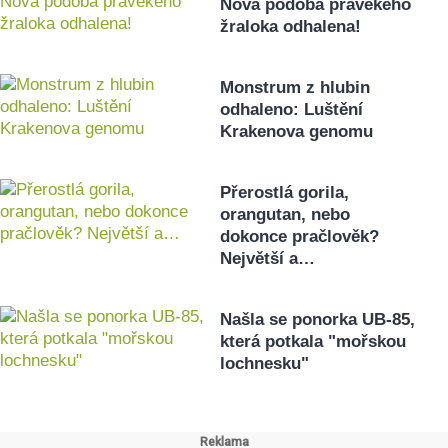
Nová podoba pravěkého
žraloka odhalena!
Monstrum z hlubin
odhaleno: Luštění
Krakenova genomu
Přerostlá gorila,
orangutan, nebo
dokonce pračlověk?
Největší a…
Našla se ponorka UB-85,
která potkala "mořskou
lochnesku"