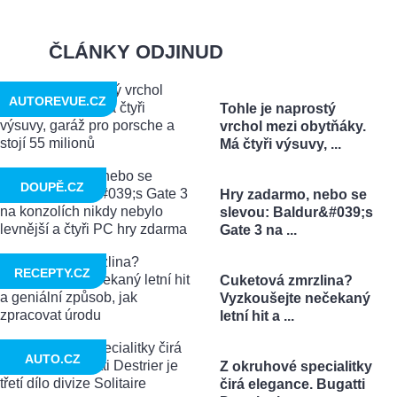
ČLÁNKY ODJINUD
AUTOREVUE.CZ
Tohle je naprostý
vrchol mezi obytňáky.
Má čtyři výsuvy, ...
DOUPĚ.CZ
Hry zadarmo, nebo se
slevou: Baldur&#039;s
Gate 3 na ...
RECEPTY.CZ
Cuketová zmrzlina?
Vyzkoušejte nečekaný
letní hit a ...
AUTO.CZ
Z okruhové specialitky
čirá elegance. Bugatti