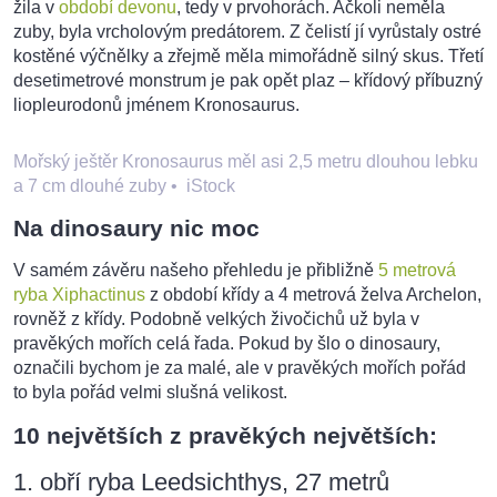
žila v
období devonu
, tedy v prvohorách. Ačkoli neměla
zuby, byla vrcholovým predátorem. Z čelistí jí vyrůstaly ostré
kostěné výčnělky a zřejmě měla mimořádně silný skus. Třetí
desetimetrové monstrum je pak opět plaz – křídový příbuzný
liopleurodonů jménem Kronosaurus.
Mořský ještěr Kronosaurus měl asi 2,5 metru dlouhou lebku
a 7 cm dlouhé zuby
•
iStock
Na dinosaury nic moc
V samém závěru našeho přehledu je přibližně
5 metrová
ryba Xiphactinus
z období křídy a 4 metrová želva Archelon,
rovněž z křídy. Podobně velkých živočichů už byla v
pravěkých mořích celá řada. Pokud by šlo o dinosaury,
označili bychom je za malé, ale v pravěkých mořích pořád
to byla pořád velmi slušná velikost.
10 největších z pravěkých největších:
1. obří ryba Leedsichthys, 27 metrů