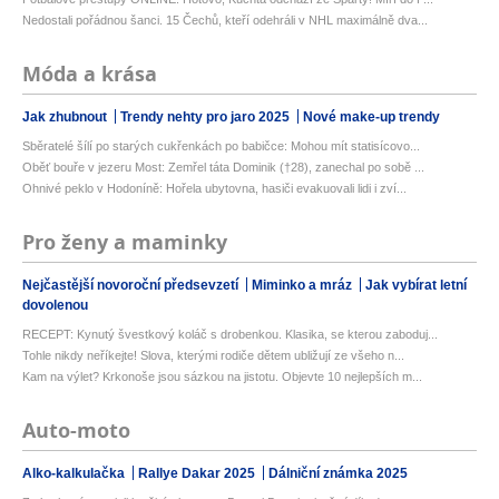
Nedostali pořádnou šanci. 15 Čechů, kteří odehráli v NHL maximálně dva...
Móda a krása
Jak zhubnout
Trendy nehty pro jaro 2025
Nové make-up trendy
Sběratelé šílí po starých cukřenkách po babičce: Mohou mít statisícovo...
Oběť bouře v jezeru Most: Zemřel táta Dominik (†28), zanechal po sobě ...
Ohnivé peklo v Hodoníně: Hořela ubytovna, hasiči evakuovali lidi i zví...
Pro ženy a maminky
Nejčastější novoroční předsevzetí
Miminko a mráz
Jak vybírat letní
dovolenou
RECEPT: Kynutý švestkový koláč s drobenkou. Klasika, se kterou zaboduj...
Tohle nikdy neříkejte! Slova, kterými rodiče dětem ubližují ze všeho n...
Kam na výlet? Krkonoše jsou sázkou na jistotu. Objevte 10 nejlepších m...
Auto-moto
Alko-kalkulačka
Rallye Dakar 2025
Dálniční známka 2025