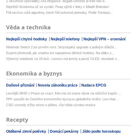
Z okruhové specialitky čirá elegance. Bugatti Destrier je třetí dílo d...
Největší škodovka už se vyrábí. Peaq sjíždí z linky v Mladé Boleslavi
FIA nechce rušit algoritmy, které řídí pohonné jednotky. Podle Tombazi...
Věda a technika
Nejlepší chytré hodinky
Nejlepší telefony
Nejlepší VPN – srovnání
Nintendo Switch 2 po prvním roce. Smysluplný upgrade s jediným důležit...
Experti předvedli, jak snadno lze napadnout dětské hodinky. Na dálku z...
Výborný notebook za 18 tisíc. Lenovo má jemný a jasný OLED, dostatek v...
Ekonomika a byznys
Daňové přiznání
Novela zákoníku práce
Nadace EPCG
Levnější MHD v Praze se vrací. Kdo má od srpna nárok na měsíční kupón ...
PPF vpouští do českého koncertního byznysu globálního hráče. Live Nati...
CSG vzrostly tržby skoro o pětinu, růst táhla výroba munice
Recepty
Oblíbené zimní polévky
Domácí pekárny
Jídlo podle horoskopu