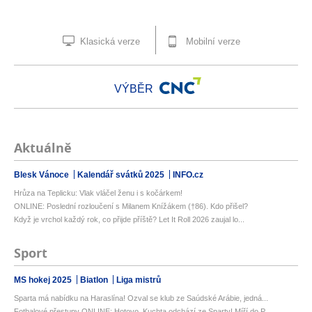
Klasická verze
Mobilní verze
VÝBĚR
Aktuálně
Blesk Vánoce
Kalendář svátků 2025
INFO.cz
Hrůza na Teplicku: Vlak vláčel ženu i s kočárkem!
ONLINE: Poslední rozloučení s Milanem Knížákem (†86). Kdo přišel?
Když je vrchol každý rok, co přijde příště? Let It Roll 2026 zaujal lo...
Sport
MS hokej 2025
Biatlon
Liga mistrů
Sparta má nabídku na Haraslína! Ozval se klub ze Saúdské Arábie, jedná...
Fotbalové přestupy ONLINE: Hotovo, Kuchta odchází ze Sparty! Míří do P...