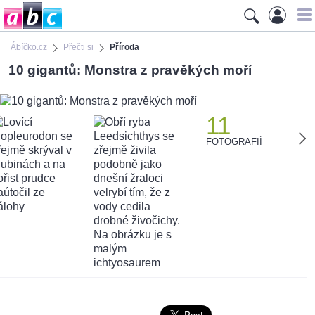
Ábíčko.cz
Přečti si
Příroda
10 gigantů: Monstra z pravěkých moří
11
FOTOGRAFIÍ