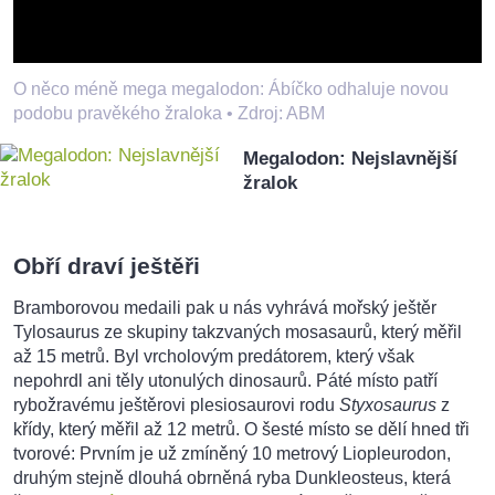
O něco méně mega megalodon: Ábíčko odhaluje novou
podobu pravěkého žraloka •
Zdroj: ABM
Megalodon: Nejslavnější
žralok
Obří draví ještěři
Bramborovou medaili pak u nás vyhrává mořský ještěr
Tylosaurus ze skupiny takzvaných mosasaurů, který měřil
až 15 metrů. Byl vrcholovým predátorem, který však
nepohrdl ani těly utonulých dinosaurů. Páté místo patří
rybožravému ještěrovi plesiosaurovi rodu
Styxosaurus
z
křídy, který měřil až 12 metrů. O šesté místo se dělí hned tři
tvorové: Prvním je už zmíněný 10 metrový Liopleurodon,
druhým stejně dlouhá obrněná ryba Dunkleosteus, která