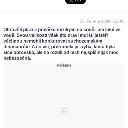
15. června 2020 • 12:00
Obrovští plazi v pravěku nežili jen na souši, ale také ve
vodě. Svou velikostí však tito draví mořští ještěři
většinou nemohli konkurovat suchozemským
dinosaurům. A co víc, přetrumfla je i ryba, která byla
sice obrovská, ale na rozdíl od nich nejspíš nijak moc
nebezpečná.