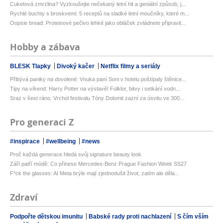
Cuketová zmrzlina? Vyzkoušejte nečekaný letní hit a geniální způsob, j...
Rychlé buchty s broskvemi: 5 receptů na sladké letní moučníky, které m...
Oopsie bread: Proteinové pečivo lehké jako obláček zvládnete připravit...
Hobby a zábava
BLESK Tlapky
Divoký kačer
Netflix filmy a seriály
Přibývá paniky na dovolené: Vnuka paní Soni v hotelu poštípaly štěnice...
Tipy na víkend: Harry Potter na výstavě! Folklor, bitvy i setkání vodn...
Sraz v šest ráno. Vrchol festivalu Tóny Dolomit zazní za úsvitu ve 300...
Pro generaci Z
#inspirace
#wellbeing
#news
Proč každá generace hledá svůj signature beauty look
Září patří módě: Co přinese Mercedes-Benz Prague Fashion Week SS27
F*ck the glasses: AI Meta brýle mají zjednodušit život, zatím ale děla...
Zdraví
Podpořte dětskou imunitu
Babské rady proti nachlazení
S čím vším