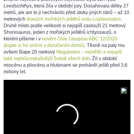
Leedsichthys
, která žila v období jury. Dosahovala délky 27
metrů, ale ani to ji nechránilo před útoky jiných obrů – až 10
metrových
dravých mořských ještěrů rodu
Liopleurodon
.
Druhé místo podle velikosti si nejspíš zaslouží 21 metrový
Shonisaurus, jeden z mořských ještěrů ichtyosaurů, o
kterém píšeme i v
novém čísle časopisu ABC 12/2020
(kupte si ho online s doručením domů)
. Těsně na paty mu
ovšem šlape 20 metrový
Megalodon – největší a nejspíš
také nejhrůzostrašnější žralok všech dob
. Žil v období
miocénu a pliocénu a hlubinami se proháněl ještě před 3,6
miliony let.