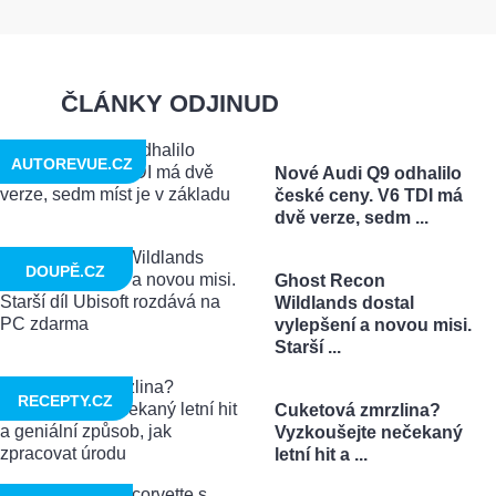
ČLÁNKY ODJINUD
AUTOREVUE.CZ
Nové Audi Q9 odhalilo
české ceny. V6 TDI má
dvě verze, sedm ...
DOUPĚ.CZ
Ghost Recon
Wildlands dostal
vylepšení a novou misi.
Starší ...
RECEPTY.CZ
Cuketová zmrzlina?
Vyzkoušejte nečekaný
letní hit a ...