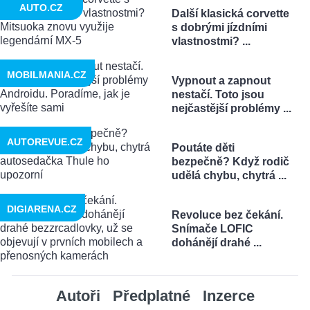
AUTO.CZ
Další klasická corvette
s dobrými jízdními
vlastnostmi? ...
MOBILMANIA.CZ
Vypnout a zapnout
nestačí. Toto jsou
nejčastější problémy ...
AUTOREVUE.CZ
Poutáte děti
bezpečně? Když rodič
udělá chybu, chytrá ...
DIGIARENA.CZ
Revoluce bez čekání.
Snímače LOFIC
dohánějí drahé ...
Autoři
Předplatné
Inzerce