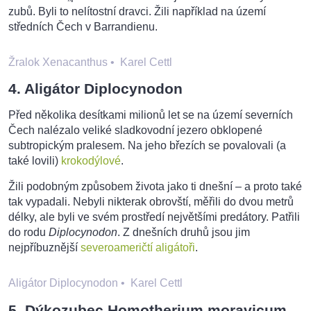
zubů. Byli to nelítostní dravci. Žili například na území
středních Čech v Barrandienu.
Žralok Xenacanthus
•
Karel Cettl
4. Aligátor Diplocynodon
Před několika desítkami milionů let se na území severních
Čech nalézalo veliké sladkovodní jezero obklopené
subtropickým pralesem. Na jeho březích se povalovali (a
také lovili)
krokodýlové
.
Žili podobným způsobem života jako ti dnešní – a proto také
tak vypadali. Nebyli nikterak obrovští, měřili do dvou metrů
délky, ale byli ve svém prostředí největšími predátory. Patřili
do rodu
Diplocynodon
. Z dnešních druhů jsou jim
nejpříbuznější
severoameričtí aligátoři
.
Aligátor Diplocynodon
•
Karel Cettl
5. Dýkozubec Homotherium moravicum