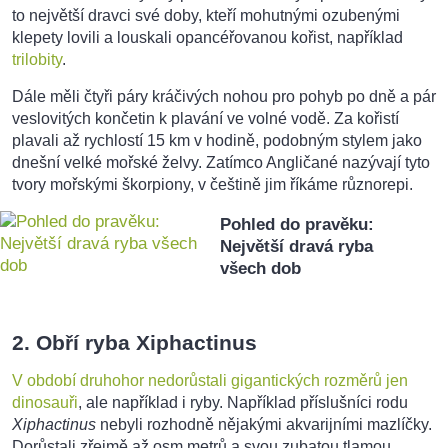
to největší dravci své doby, kteří mohutnými ozubenými
klepety lovili a louskali opancéřovanou kořist, například
trilobity
.
Dále měli čtyři páry kráčivých nohou pro pohyb po dně a pár
veslovitých končetin k plavání ve volné vodě. Za kořistí
plavali až rychlostí 15 km v hodině, podobným stylem jako
dnešní velké mořské želvy. Zatímco Angličané nazývají tyto
tvory mořskými škorpiony, v češtině jim říkáme různorepi.
Pohled do pravěku:
Největší dravá ryba
všech dob
2. Obří ryba Xiphactinus
V období druhohor nedorůstali gigantických rozměrů jen
dinosauři
, ale například i ryby. Například příslušníci rodu
Xiphactinus
nebyli rozhodně nějakými akvarijními mazlíčky.
Dorůstali zřejmě až osm metrů a svou zubatou tlamou