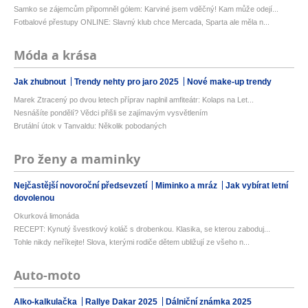
Samko se zájemcům připomněl gólem: Karviné jsem vděčný! Kam může odejí...
Fotbalové přestupy ONLINE: Slavný klub chce Mercada, Sparta ale měla n...
Móda a krása
Jak zhubnout
Trendy nehty pro jaro 2025
Nové make-up trendy
Marek Ztracený po dvou letech příprav naplnil amfiteátr: Kolaps na Let...
Nesnášíte pondělí? Vědci přišli se zajímavým vysvětlením
Brutální útok v Tanvaldu: Několik pobodaných
Pro ženy a maminky
Nejčastější novoroční předsevzetí
Miminko a mráz
Jak vybírat letní
dovolenou
Okurková limonáda
RECEPT: Kynutý švestkový koláč s drobenkou. Klasika, se kterou zaboduj...
Tohle nikdy neříkejte! Slova, kterými rodiče dětem ubližují ze všeho n...
Auto-moto
Alko-kalkulačka
Rallye Dakar 2025
Dálniční známka 2025