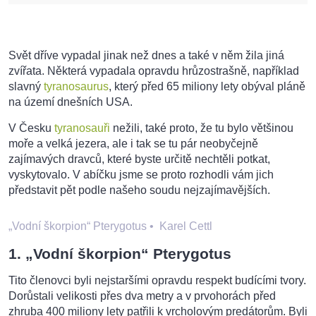
Svět dříve vypadal jinak než dnes a také v něm žila jiná
zvířata. Některá vypadala opravdu hrůzostrašně, například
slavný
tyranosaurus
, který před 65 miliony lety obýval pláně
na území dnešních USA.
V Česku
tyranosauři
nežili, také proto, že tu bylo většinou
moře a velká jezera, ale i tak se tu pár neobyčejně
zajímavých dravců, které byste určitě nechtěli potkat,
vyskytovalo. V abíčku jsme se proto rozhodli vám jich
představit pět podle našeho soudu nejzajímavějších.
„Vodní škorpion“ Pterygotus
•
Karel Cettl
1. „Vodní škorpion“ Pterygotus
Tito členovci byli nejstaršími opravdu respekt budícími tvory.
Dorůstali velikosti přes dva metry a v prvohorách před
zhruba 400 miliony lety patřili k vrcholovým predátorům. Byli