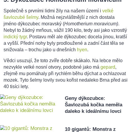
Společně s prvními lidmi žily na našem území i
velké
šavlozubé šelmy
. Možná nejzvláštnější z nich dostala
jméno dýkozubec moravský (
Homotherium moravicum)
.
Nebyl to žádný mrňous, vážil 190 kilo, tedy asi jako vzrostlý
indický tygr
. Postavu měl ale dýkozubec docela jinou, kratší
a vyšší. Přední nohy byly prodloužené a zadní část těla se
snižovala – trochu jako u dnešních
hyen
.
Vědci usuzují, že toto zvíře dobře skákalo. Na lebce mělo
nezvykle velké nosní otvory, podobné jako má
gepard
,
zřejmě mu pomáhaly při rychlém běhu dýchat a ochlazovat
mozek. Tyto šelmy lovily svou kořist nedaleko Brna před asi
40 tisíci lety.
Geny dýkozubce:
Šavlozubá kočka neměla
daleko k ideálnímu lovci
10 gigantů: Monstra z