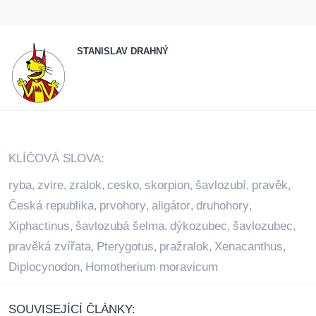
STANISLAV DRAHNÝ
KLÍČOVÁ SLOVA:
ryba
zvire
zralok
cesko
skorpion
šavlozubí
pravěk
,
,
,
,
,
,
,
Česká republika
prvohory
aligátor
druhohory
,
,
,
,
Xiphactinus
šavlozubá šelma
dýkozubec
šavlozubec
,
,
,
,
pravěká zvířata
Pterygotus
pražralok
Xenacanthus
,
,
,
,
Diplocynodon
Homotherium moravicum
,
SOUVISEJÍCÍ ČLÁNKY: