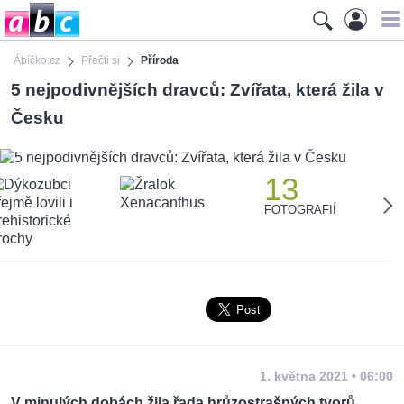
Ábíčko.cz
Přečti si
Příroda
5 nejpodivnějších dravců: Zvířata, která žila v
Česku
13
FOTOGRAFIÍ
1. května 2021 • 06:00
V minulých dobách žila řada hrůzostrašných tvorů.