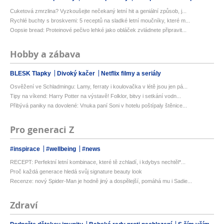
Cuketová zmrzlina? Vyzkoušejte nečekaný letní hit a geniální způsob, j...
Rychlé buchty s broskvemi: 5 receptů na sladké letní moučníky, které m...
Oopsie bread: Proteinové pečivo lehké jako obláček zvládnete připravit...
Hobby a zábava
BLESK Tlapky
Divoký kačer
Netflix filmy a seriály
Osvěžení ve Schladmingu: Lamy, ferraty i koulovačka v létě jsou jen pá...
Tipy na víkend: Harry Potter na výstavě! Folklor, bitvy i setkání vodn...
Přibývá paniky na dovolené: Vnuka paní Soni v hotelu poštípaly štěnice...
Pro generaci Z
#inspirace
#wellbeing
#news
RECEPT: Perfektní letní kombinace, které tě zchladí, i kdybys nechtěl*...
Proč každá generace hledá svůj signature beauty look
Recenze: nový Spider-Man je hodně jiný a dospělejší, pomáhá mu i Sadie...
Zdraví