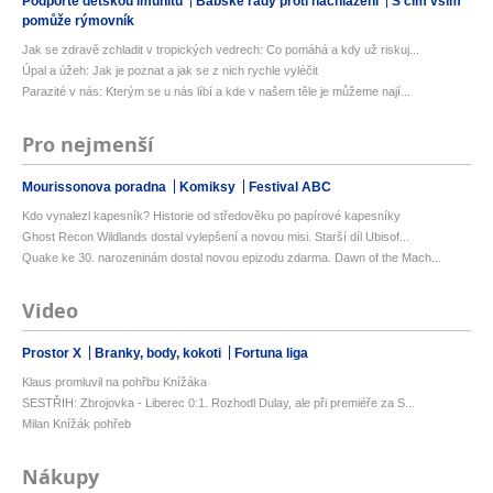
Podpořte dětskou imunitu
Babské rady proti nachlazení
S čím vším
pomůže rýmovník
Jak se zdravě zchladit v tropických vedrech: Co pomáhá a kdy už riskuj...
Úpal a úžeh: Jak je poznat a jak se z nich rychle vyléčit
Parazité v nás: Kterým se u nás líbí a kde v našem těle je můžeme nají...
Pro nejmenší
Mourissonova poradna
Komiksy
Festival ABC
Kdo vynalezl kapesník? Historie od středověku po papírové kapesníky
Ghost Recon Wildlands dostal vylepšení a novou misi. Starší díl Ubisof...
Quake ke 30. narozeninám dostal novou epizodu zdarma. Dawn of the Mach...
Video
Prostor X
Branky, body, kokoti
Fortuna liga
Klaus promluvil na pohřbu Knížáka
SESTŘIH: Zbrojovka - Liberec 0:1. Rozhodl Dulay, ale při premiéře za S...
Milan Knížák pohřeb
Nákupy