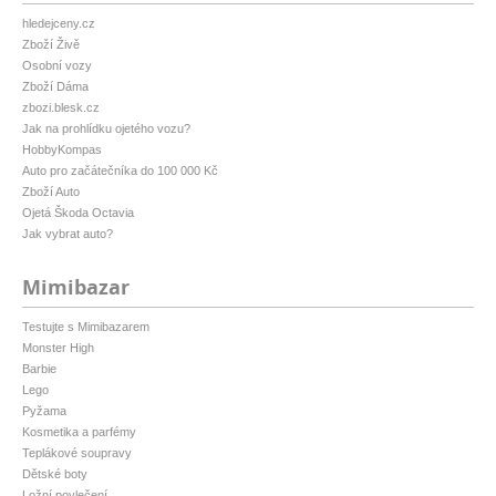
hledejceny.cz
Zboží Živě
Osobní vozy
Zboží Dáma
zbozi.blesk.cz
Jak na prohlídku ojetého vozu?
HobbyKompas
Auto pro začátečníka do 100 000 Kč
Zboží Auto
Ojetá Škoda Octavia
Jak vybrat auto?
Mimibazar
Testujte s Mimibazarem
Monster High
Barbie
Lego
Pyžama
Kosmetika a parfémy
Teplákové soupravy
Dětské boty
Ložní povlečení