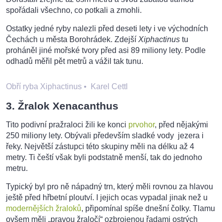
spořádali všechno, co potkali a zmohli.
Ostatky jedné ryby nalezli před deseti lety i ve východních
Čechách u města Borohrádek. Zdejší
Xiphactinus
tu
proháněl jiné mořské tvory před asi 89 miliony lety. Podle
odhadů měřil pět metrů a vážil tak tunu.
Obří ryba Xiphactinus
•
Karel Cettl
3. Žralok Xenacanthus
Tito podivní pražraloci žili ke konci
prvohor
, před nějakými
250 miliony lety. Obývali především sladké vody jezera i
řeky. Největší zástupci této skupiny měli na délku až 4
metry. Ti čeští však byli podstatně menší, tak do jednoho
metru.
Typický byl pro ně nápadný trn, který měli rovnou za hlavou
ještě před hřbetní ploutví. I jejich ocas vypadal jinak než u
modernějších žraloků
, připomínal spíše dnešní čolky. Tlamu
ovšem měli „pravou žraločí“ ozbrojenou řadami ostrých