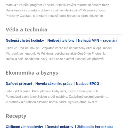
MotoGP: Páteční program ve Velké Británii uzavřel rekordním časem Bezz...
Další klasická corvette s dobrými jízdními vlastnostmi? Mitsuoka znovu...
Problémy Cadillacu s brzdami souvisí podle Bottase s jejich chlazením
Věda a technika
Nejlepší chytré hodinky
Nejlepší telefony
Nejlepší VPN – srovnání
ChatGPT teď neunavíte. Bezplatná verze má neomezený chat a lepší model...
Microsoft se nepoučil. Ve Windows potichu instaluje OneDrive Photos, k...
Netflix a další na víkend: nový Ted Lasso a akční Lioness. Ale předevš...
Ekonomika a byznys
Daňové přiznání
Novela zákoníku práce
Nadace EPCG
Itálie vyklízí pláže. První plážové kluby mizí, turisté změnu pocítí b...
Potenciální zachránce Soleku zrušil nabídku. Zadlužené solární společn...
V bratislavské rafinerii Slovnaft hořela nádrž, výbuch otřásl okolím
Recepty
Oblíbené zimní polévky
Domácí pekárny
Jídlo podle horoskopu