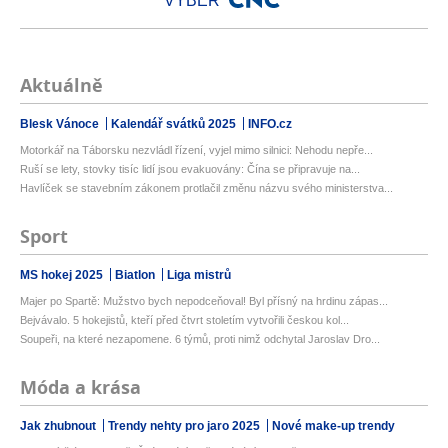
VÝBĚR
Aktuálně
Blesk Vánoce
Kalendář svátků 2025
INFO.cz
Motorkář na Táborsku nezvládl řízení, vyjel mimo silnici: Nehodu nepře...
Ruší se lety, stovky tisíc lidí jsou evakuovány: Čína se připravuje na...
Havlíček se stavebním zákonem protlačil změnu názvu svého ministerstva...
Sport
MS hokej 2025
Biatlon
Liga mistrů
Majer po Spartě: Mužstvo bych nepodceňoval! Byl přísný na hrdinu zápas...
Bejvávalo. 5 hokejistů, kteří před čtvrt stoletím vytvořili českou kol...
Soupeři, na které nezapomene. 6 týmů, proti nimž odchytal Jaroslav Dro...
Móda a krása
Jak zhubnout
Trendy nehty pro jaro 2025
Nové make-up trendy