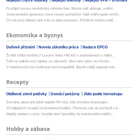
Nejlepší chytré hodinky
Nejlepší telefony
Nejlepší VPN – srovnání
Po přijetí hovoru nevědomky měníme hlas. Mozek totiž aktivuje „vnitřní...
Jsme poslední generace, která rozumí počítačům. Náš vnitřní geek zemře...
O2 má nový dětský tarif, kde se data nezastaví. Pořídit ho mohou rodič...
Ekonomika a byznys
Daňové přiznání
Novela zákoníku práce
Nadace EPCG
Že lidé chtějí kombíky? Luxusní Volva V90 leží v autosalonech s milion...
Češi ve velkém vozí ojetiny ze zahraničí. Mezi nimi i přes sto Ferrari...
V Holešovicích má vzniknout nové koupaliště. Bazén chtějí napustit vod...
Recepty
Oblíbené zimní polévky
Domácí pekárny
Jídlo podle horoskopu
Zmrzlina, jakou jste ještě nejedli! Pět míst, kde zmrzlina chutná jako...
10 nejlepších receptů na švestkové koláče: Přenesou vás do kuchyně u b...
Sladký poklad u cesty: Využijte letní špendlíky do tvarohového koláče,...
Hobby a zábava