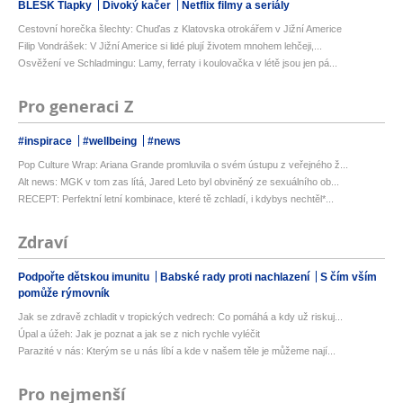
BLESK Tlapky
Divoký kačer
Netflix filmy a seriály
Cestovní horečka šlechty: Chuďas z Klatovska otrokářem v Jižní Americe
Filip Vondrášek: V Jižní Americe si lidé plují životem mnohem lehčeji,...
Osvěžení ve Schladmingu: Lamy, ferraty i koulovačka v létě jsou jen pá...
Pro generaci Z
#inspirace
#wellbeing
#news
Pop Culture Wrap: Ariana Grande promluvila o svém ústupu z veřejného ž...
Alt news: MGK v tom zas lítá, Jared Leto byl obviněný ze sexuálního ob...
RECEPT: Perfektní letní kombinace, které tě zchladí, i kdybys nechtěl*...
Zdraví
Podpořte dětskou imunitu
Babské rady proti nachlazení
S čím vším
pomůže rýmovník
Jak se zdravě zchladit v tropických vedrech: Co pomáhá a kdy už riskuj...
Úpal a úžeh: Jak je poznat a jak se z nich rychle vyléčit
Parazité v nás: Kterým se u nás líbí a kde v našem těle je můžeme nají...
Pro nejmenší