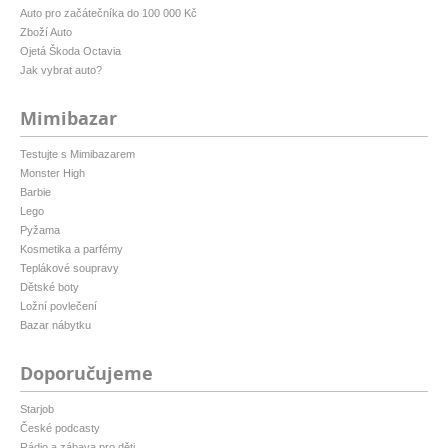
Auto pro začátečníka do 100 000 Kč
Zboží Auto
Ojetá Škoda Octavia
Jak vybrat auto?
Mimibazar
Testujte s Mimibazarem
Monster High
Barbie
Lego
Pyžama
Kosmetika a parfémy
Teplákové soupravy
Dětské boty
Ložní povlečení
Bazar nábytku
Doporučujeme
Starjob
České podcasty
Rádio a zábava pro děti