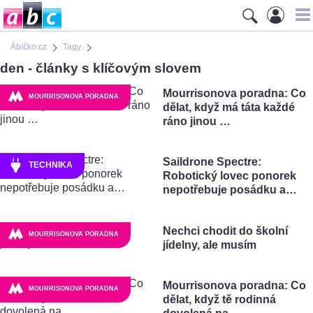
Ábíčko.cz
Tagy
den - články s klíčovým slovem
Mourrisonova poradna: Co
MOURRISONOVA PORADNA
dělat, když má táta každé
ráno jinou …
Saildrone Spectre:
TECHNIKA
Robotický lovec ponorek
nepotřebuje posádku a…
Nechci chodit do školní
MOURRISONOVA PORADNA
jídelny, ale musím
Mourrisonova poradna: Co
MOURRISONOVA PORADNA
dělat, když tě rodinná