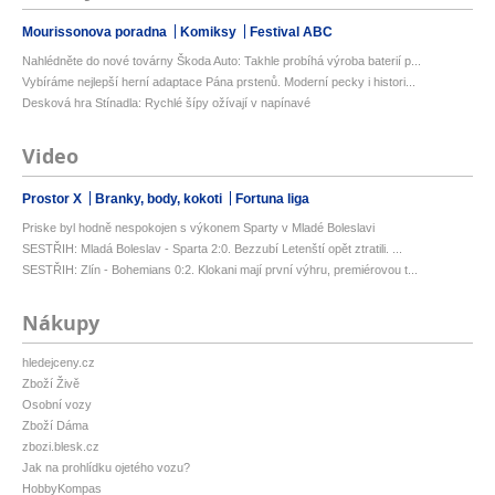
Mourissonova poradna
Komiksy
Festival ABC
Nahlédněte do nové továrny Škoda Auto: Takhle probíhá výroba baterií p...
Vybíráme nejlepší herní adaptace Pána prstenů. Moderní pecky i histori...
Desková hra Stínadla: Rychlé šípy ožívají v napínavé
Video
Prostor X
Branky, body, kokoti
Fortuna liga
Priske byl hodně nespokojen s výkonem Sparty v Mladé Boleslavi
SESTŘIH: Mladá Boleslav - Sparta 2:0. Bezzubí Letenští opět ztratili. ...
SESTŘIH: Zlín - Bohemians 0:2. Klokani mají první výhru, premiérovou t...
Nákupy
hledejceny.cz
Zboží Živě
Osobní vozy
Zboží Dáma
zbozi.blesk.cz
Jak na prohlídku ojetého vozu?
HobbyKompas