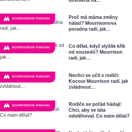
dovolená na…
Proč má máma změny
MOURRISONOVA PORADNA
nálad? Mourrisonova
poradna radí, jak…
Co dělat, když slyšíte křik
MOURRISONOVA PORADNA
od sousedů? Mourrison
radí, jak…
Nechci se učit s rodiči:
MOURRISONOVA PORADNA
Kocour Mourrison radí, jak
zvládnout…
Rodiče se pořád hádají:
MOURRISONOVA PORADNA
Chci, aby se táta
odstěhoval. Co mám dělat?