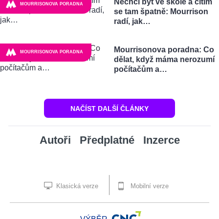
Nechci být ve škole a cítím
MOURRISONOVA PORADNA
se tam špatně: Mourrison
radí, jak…
Mourrisonova poradna: Co
MOURRISONOVA PORADNA
dělat, když máma nerozumí
počítačům a…
NAČÍST DALŠÍ ČLÁNKY
Autoři
Předplatné
Inzerce
Klasická verze
Mobilní verze