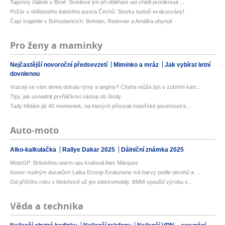
Tajemný žlábek v Brně: Švédové jím při obléhání asi chtěli proniknout ...
Požár u oblíbeného italského jezera Čechů: Stovky turistů evakuovány!
Čapí tragédie v Bohuslavicích: Bohdan, Radovan a Amálka uhynuli
Pro ženy a maminky
Nejčastější novoroční předsevzetí
Miminko a mráz
Jak vybírat letní
dovolenou
Vracejí se vám doma dokola rýmy a angíny? Chyba může být v zubním kart...
Tipy, jak usnadnit prvňáčkovi nástup do školy
Tady hlídám já! 40 momentek, na kterých převzali mateřské povinnosti k...
Auto-moto
Alko-kalkulačka
Rallye Dakar 2025
Dálniční známka 2025
MotoGP: Britskému warm upu kraloval Alex Márquez
Konec nudným ducatům! Laika Ecovip Evoluzione má barvy podle okruhů a ...
Od příštího roku v Mnichově už jen elektromobily. BMW spouští výrobu s...
Věda a technika