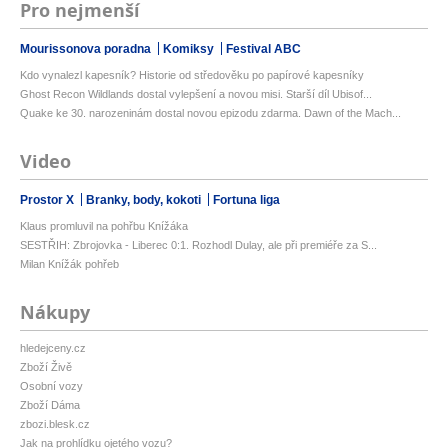
Pro nejmenší
Mourissonova poradna
Komiksy
Festival ABC
Kdo vynalezl kapesník? Historie od středověku po papírové kapesníky
Ghost Recon Wildlands dostal vylepšení a novou misi. Starší díl Ubisof...
Quake ke 30. narozeninám dostal novou epizodu zdarma. Dawn of the Mach...
Video
Prostor X
Branky, body, kokoti
Fortuna liga
Klaus promluvil na pohřbu Knížáka
SESTŘIH: Zbrojovka - Liberec 0:1. Rozhodl Dulay, ale při premiéře za S...
Milan Knížák pohřeb
Nákupy
hledejceny.cz
Zboží Živě
Osobní vozy
Zboží Dáma
zbozi.blesk.cz
Jak na prohlídku ojetého vozu?