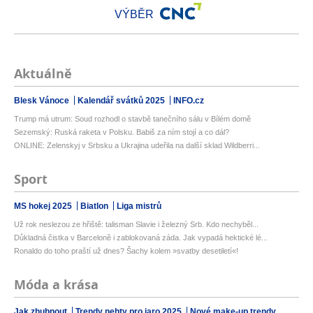
VÝBĚR
Aktuálně
Blesk Vánoce
Kalendář svátků 2025
INFO.cz
Trump má utrum: Soud rozhodl o stavbě tanečního sálu v Bílém domě
Sezemský: Ruská raketa v Polsku. Babiš za ním stojí a co dál?
ONLINE: Zelenskyj v Srbsku a Ukrajina udeřila na další sklad Wildberri...
Sport
MS hokej 2025
Biatlon
Liga mistrů
Už rok neslezou ze hřiště: talisman Slavie i železný Srb. Kdo nechyběl...
Důkladná čistka v Barceloně i zablokovaná záda. Jak vypadá hektické lé...
Ronaldo do toho praští už dnes? Šachy kolem »svatby desetiletí«!
Móda a krása
Jak zhubnout
Trendy nehty pro jaro 2025
Nové make-up trendy