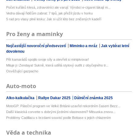
Počet kuřáků klesá, zdravotníci ale varují: Výrobci e-cigaret lákají m...
Vedra dávají řidičům zabrat: 7 tipů, jak přežít jízdu v horku
5 rad pro vlasy plné lesku: Jak si užít léto bez zničených kadeří
Pro ženy a maminky
Nejčastější novoroční předsevzetí
Miminko a mráz
Jak vybírat letní
dovolenou
Pět kamarádů spojilo svoje síly a otevřeli si minipivovar!
Miluje ji i Zendaya! Sukně, která udělá stylový outfit z obyčejného tr...
Osvěžující gazpacho
Auto-moto
Alko-kalkulačka
Rallye Dakar 2025
Dálniční známka 2025
MotoGP: Páteční program ve Velké Británii uzavřel rekordním časem Bezz...
Další klasická corvette s dobrými jízdními vlastnostmi? Mitsuoka znovu...
Problémy Cadillacu s brzdami souvisí podle Bottase s jejich chlazením
Věda a technika