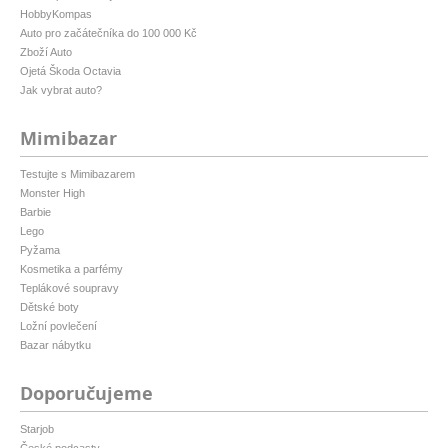
HobbyKompas
Auto pro začátečníka do 100 000 Kč
Zboží Auto
Ojetá Škoda Octavia
Jak vybrat auto?
Mimibazar
Testujte s Mimibazarem
Monster High
Barbie
Lego
Pyžama
Kosmetika a parfémy
Teplákové soupravy
Dětské boty
Ložní povlečení
Bazar nábytku
Doporučujeme
Starjob