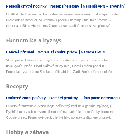
Nejlepší chytré hodinky
Nejlepší telefony
Nejlepší VPN – srovnání
ChatGPT teď neunavíte. Bezplatná verze má neomezený chat a lepší model...
Microsoft se nepoučil. Ve Windows potichu instaluje OneDrive Photos, k...
Netflix a další na víkend: nový Ted Lasso a akční Lioness. Ale předevš...
Ekonomika a byznys
Daňové přiznání
Novela zákoníku práce
Nadace EPCG
Vláda proškrtala mapu větrných zón. Podívejte se, jestli ta u vaší cha...
Itálie vyklízí pláže. První plážové kluby mizí, turisté změnu pocítí b...
Potenciální zachránce Soleku zrušil nabídku. Zadlužené solární společn...
Recepty
Oblíbené zimní polévky
Domácí pekárny
Jídlo podle horoskopu
Cuketová zmrzlina? Vyzkoušejte nečekaný letní hit a geniální způsob, j...
Rychlé buchty s broskvemi: 5 receptů na sladké letní moučníky, které m...
Oopsie bread: Proteinové pečivo lehké jako obláček zvládnete připravit...
Hobby a zábava