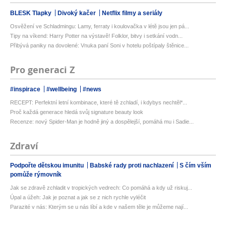
BLESK Tlapky
Divoký kačer
Netflix filmy a seriály
Osvěžení ve Schladmingu: Lamy, ferraty i koulovačka v létě jsou jen pá...
Tipy na víkend: Harry Potter na výstavě! Folklor, bitvy i setkání vodn...
Přibývá paniky na dovolené: Vnuka paní Soni v hotelu poštípaly štěnice...
Pro generaci Z
#inspirace
#wellbeing
#news
RECEPT: Perfektní letní kombinace, které tě zchladí, i kdybys nechtěl*...
Proč každá generace hledá svůj signature beauty look
Recenze: nový Spider-Man je hodně jiný a dospělejší, pomáhá mu i Sadie...
Zdraví
Podpořte dětskou imunitu
Babské rady proti nachlazení
S čím vším
pomůže rýmovník
Jak se zdravě zchladit v tropických vedrech: Co pomáhá a kdy už riskuj...
Úpal a úžeh: Jak je poznat a jak se z nich rychle vyléčit
Parazité v nás: Kterým se u nás líbí a kde v našem těle je můžeme nají...