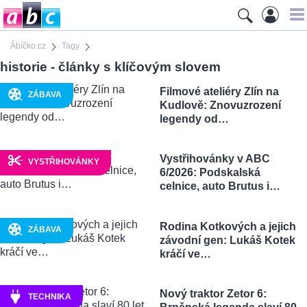
Ábíčko.cz
Tagy
historie - články s klíčovým slovem
Filmové ateliéry Zlín na
ZÁBAVA
Kudlově: Znovuzrození
legendy od…
Vystřihovánky v ABC
VYSTŘIHOVÁNKY
6/2026: Podskalská
celnice, auto Brutus i…
Rodina Kotkových a jejich
ZÁBAVA
závodní gen: Lukáš Kotek
kráčí ve…
Nový traktor Zetor 6:
TECHNIKA