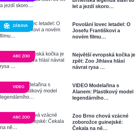
Brněnská legenda slaví 80
let a jezdí skoro…
Povolání lovec letadel: O
ZÁBAVA
Josefu Františkovi a
novém filmu…
Největší evropská kočka je
ABC ZOO
zpět: Zoo Jihlava hlásí
návrat rysa …
VIDEO Modelařina s
VIDEO
Alanem: Plastikový model
legendárního…
Zoo Brno chová vzácné
ABC ZOO
zoborožce guinejské:
Čekala na ně…