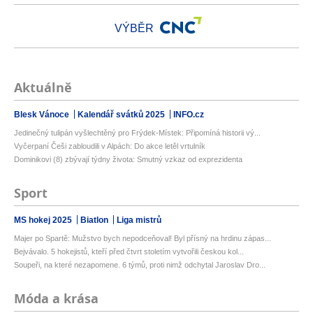
VÝBĚR
Aktuálně
Blesk Vánoce
Kalendář svátků 2025
INFO.cz
Jedinečný tulipán vyšlechtěný pro Frýdek-Místek: Připomíná historii vý...
Vyčerpaní Češi zabloudili v Alpách: Do akce letěl vrtulník
Dominikovi (8) zbývají týdny života: Smutný vzkaz od exprezidenta
Sport
MS hokej 2025
Biatlon
Liga mistrů
Majer po Spartě: Mužstvo bych nepodceňoval! Byl přísný na hrdinu zápas...
Bejvávalo. 5 hokejistů, kteří před čtvrt stoletím vytvořili českou kol...
Soupeři, na které nezapomene. 6 týmů, proti nimž odchytal Jaroslav Dro...
Móda a krása