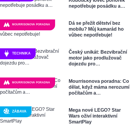
Robotický lovec ponorek
nepotřebuje posádku a…
Dá se přežít dětství bez
MOURRISONOVA PORADNA
mobilu? Můj kamarád ho
vůbec nepotřebuje!
Český unikát: Bezvibrační
TECHNIKA
motor jako prodlužovač
dojezdu pro…
Mourrisonova poradna: Co
MOURRISONOVA PORADNA
dělat, když máma nerozumí
počítačům a…
Mega nové LEGO? Star
ZÁBAVA
Wars oživí interaktivní
SmartPlay