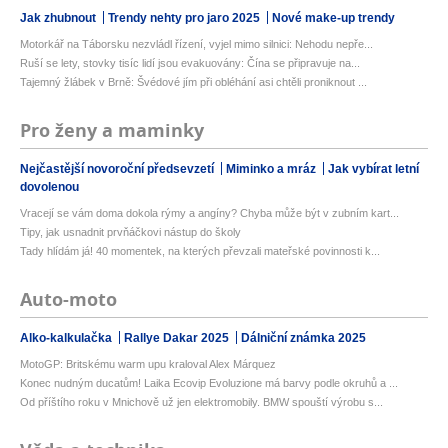
Jak zhubnout
Trendy nehty pro jaro 2025
Nové make-up trendy
Motorkář na Táborsku nezvládl řízení, vyjel mimo silnici: Nehodu nepře...
Ruší se lety, stovky tisíc lidí jsou evakuovány: Čína se připravuje na...
Tajemný žlábek v Brně: Švédové jím při obléhání asi chtěli proniknout ...
Pro ženy a maminky
Nejčastější novoroční předsevzetí
Miminko a mráz
Jak vybírat letní
dovolenou
Vracejí se vám doma dokola rýmy a angíny? Chyba může být v zubním kart...
Tipy, jak usnadnit prvňáčkovi nástup do školy
Tady hlídám já! 40 momentek, na kterých převzali mateřské povinnosti k...
Auto-moto
Alko-kalkulačka
Rallye Dakar 2025
Dálniční známka 2025
MotoGP: Britskému warm upu kraloval Alex Márquez
Konec nudným ducatům! Laika Ecovip Evoluzione má barvy podle okruhů a ...
Od příštího roku v Mnichově už jen elektromobily. BMW spouští výrobu s...