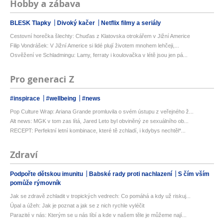
Hobby a zábava
BLESK Tlapky
Divoký kačer
Netflix filmy a seriály
Cestovní horečka šlechty: Chuďas z Klatovska otrokářem v Jižní Americe
Filip Vondrášek: V Jižní Americe si lidé plují životem mnohem lehčeji,...
Osvěžení ve Schladmingu: Lamy, ferraty i koulovačka v létě jsou jen pá...
Pro generaci Z
#inspirace
#wellbeing
#news
Pop Culture Wrap: Ariana Grande promluvila o svém ústupu z veřejného ž...
Alt news: MGK v tom zas lítá, Jared Leto byl obviněný ze sexuálního ob...
RECEPT: Perfektní letní kombinace, které tě zchladí, i kdybys nechtěl*...
Zdraví
Podpořte dětskou imunitu
Babské rady proti nachlazení
S čím vším
pomůže rýmovník
Jak se zdravě zchladit v tropických vedrech: Co pomáhá a kdy už riskuj...
Úpal a úžeh: Jak je poznat a jak se z nich rychle vyléčit
Parazité v nás: Kterým se u nás líbí a kde v našem těle je můžeme nají...