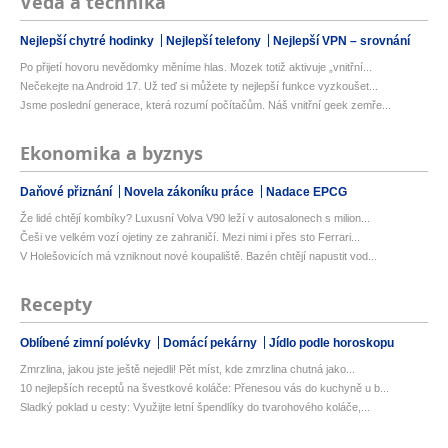
Věda a technika
Nejlepší chytré hodinky
Nejlepší telefony
Nejlepší VPN – srovnání
Po přijetí hovoru nevědomky měníme hlas. Mozek totiž aktivuje „vnitřní...
Nečekejte na Android 17. Už teď si můžete ty nejlepší funkce vyzkoušet...
Jsme poslední generace, která rozumí počítačům. Náš vnitřní geek zemře...
Ekonomika a byznys
Daňové přiznání
Novela zákoníku práce
Nadace EPCG
Že lidé chtějí kombíky? Luxusní Volva V90 leží v autosalonech s milion...
Češi ve velkém vozí ojetiny ze zahraničí. Mezi nimi i přes sto Ferrari...
V Holešovicích má vzniknout nové koupaliště. Bazén chtějí napustit vod...
Recepty
Oblíbené zimní polévky
Domácí pekárny
Jídlo podle horoskopu
Zmrzlina, jakou jste ještě nejedli! Pět míst, kde zmrzlina chutná jako...
10 nejlepších receptů na švestkové koláče: Přenesou vás do kuchyně u b...
Sladký poklad u cesty: Využijte letní špendlíky do tvarohového koláče,...