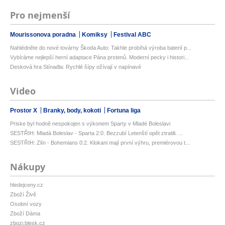
Pro nejmenší
Mourissonova poradna
Komiksy
Festival ABC
Nahlédněte do nové továrny Škoda Auto: Takhle probíhá výroba baterií p...
Vybíráme nejlepší herní adaptace Pána prstenů. Moderní pecky i histori...
Desková hra Stínadla: Rychlé šípy ožívají v napínavé
Video
Prostor X
Branky, body, kokoti
Fortuna liga
Priske byl hodně nespokojen s výkonem Sparty v Mladé Boleslavi
SESTŘIH: Mladá Boleslav - Sparta 2:0. Bezzubí Letenští opět ztratili. ...
SESTŘIH: Zlín - Bohemians 0:2. Klokani mají první výhru, premiérovou t...
Nákupy
hledejceny.cz
Zboží Živě
Osobní vozy
Zboží Dáma
zbozi.blesk.cz