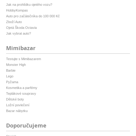
Jak na prohlídku ojetého vozu?
HobbyKompas
Auto pro začátečníka do 100 000 Kč
Zboží Auto
Ojetá Škoda Octavia
Jak vybrat auto?
Mimibazar
Testujte s Mimibazarem
Monster High
Barbie
Lego
Pyžama
Kosmetika a parfémy
Teplákové soupravy
Dětské boty
Ložní povlečení
Bazar nábytku
Doporučujeme