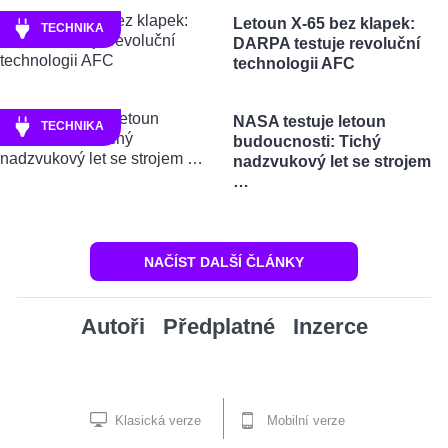
Letoun X-65 bez klapek:
TECHNIKA
DARPA testuje revoluční
technologii AFC
NASA testuje letoun
TECHNIKA
budoucnosti: Tichý
nadzvukový let se strojem
…
NAČÍST DALŠÍ ČLÁNKY
Autoři
Předplatné
Inzerce
Klasická verze
Mobilní verze