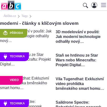
Ábíčko.cz
Tagy
moderni - články s klíčovým slovem
3D modelování v poušti:
PŘÍRODA
Jak moderní technologie
odhalily nový…
Staň se hrdinou ze Star
TECHNIKA
Wars nebo Minecraftu:
Projekt Digital…
Vila Tugendhat: Exkluzivní
VIDEO
video prohlídka
brněnského smart homu…
Saildrone Spectre:
TECHNIKA