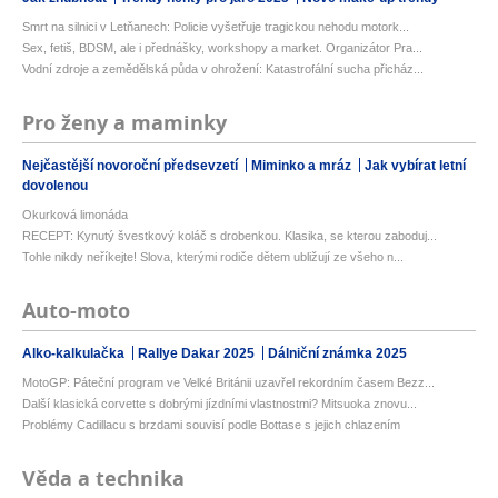
Smrt na silnici v Letňanech: Policie vyšetřuje tragickou nehodu motork...
Sex, fetiš, BDSM, ale i přednášky, workshopy a market. Organizátor Pra...
Vodní zdroje a zemědělská půda v ohrožení: Katastrofální sucha přicház...
Pro ženy a maminky
Nejčastější novoroční předsevzetí
Miminko a mráz
Jak vybírat letní
dovolenou
Okurková limonáda
RECEPT: Kynutý švestkový koláč s drobenkou. Klasika, se kterou zaboduj...
Tohle nikdy neříkejte! Slova, kterými rodiče dětem ubližují ze všeho n...
Auto-moto
Alko-kalkulačka
Rallye Dakar 2025
Dálniční známka 2025
MotoGP: Páteční program ve Velké Británii uzavřel rekordním časem Bezz...
Další klasická corvette s dobrými jízdními vlastnostmi? Mitsuoka znovu...
Problémy Cadillacu s brzdami souvisí podle Bottase s jejich chlazením
Věda a technika