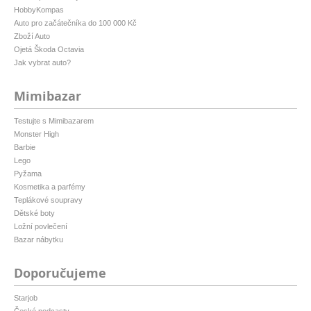
HobbyKompas
Auto pro začátečníka do 100 000 Kč
Zboží Auto
Ojetá Škoda Octavia
Jak vybrat auto?
Mimibazar
Testujte s Mimibazarem
Monster High
Barbie
Lego
Pyžama
Kosmetika a parfémy
Teplákové soupravy
Dětské boty
Ložní povlečení
Bazar nábytku
Doporučujeme
Starjob