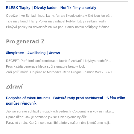
BLESK Tlapky
Divoký kačer
Netflix filmy a seriály
Osvěžení ve Schladmingu: Lamy, ferraty i koulovačka v létě jsou jen pá...
Tipy na víkend: Harry Potter na výstavě! Folklor, bitvy i setkání vodn...
Přibývá paniky na dovolené: Vnuka paní Soni v hotelu poštípaly štěnice...
Pro generaci Z
#inspirace
#wellbeing
#news
RECEPT: Perfektní letní kombinace, které tě zchladí, i kdybys nechtěl*...
Proč každá generace hledá svůj signature beauty look
Září patří módě: Co přinese Mercedes-Benz Prague Fashion Week SS27
Zdraví
Podpořte dětskou imunitu
Babské rady proti nachlazení
S čím vším
pomůže rýmovník
Jak se zdravě zchladit v tropických vedrech: Co pomáhá a kdy už riskuj...
Úpal a úžeh: Jak je poznat a jak se z nich rychle vyléčit
Parazité v nás: Kterým se u nás líbí a kde v našem těle je můžeme nají...