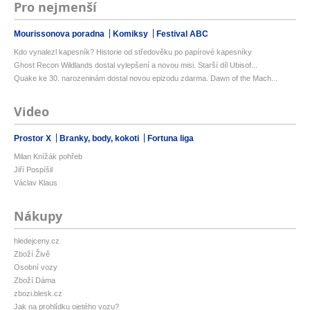
Pro nejmenší
Mourissonova poradna
Komiksy
Festival ABC
Kdo vynalezl kapesník? Historie od středověku po papírové kapesníky
Ghost Recon Wildlands dostal vylepšení a novou misi. Starší díl Ubisof...
Quake ke 30. narozeninám dostal novou epizodu zdarma. Dawn of the Mach...
Video
Prostor X
Branky, body, kokoti
Fortuna liga
Milan Knížák pohřeb
Jiří Pospíšil
Václav Klaus
Nákupy
hledejceny.cz
Zboží Živě
Osobní vozy
Zboží Dáma
zbozi.blesk.cz
Jak na prohlídku ojetého vozu?