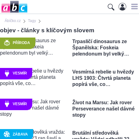
Ábíčko.cz
Tagy
objev - články s klíčovým slovem
Trpasličí dinosaurus ze
PŘÍRODA
Španělska: Foskeia
pelendonum byl velký…
Vesmírná rebelie u hvězdy
VESMÍR
LHS 1903: Čtvrtá planeta
popírá vše, co…
Život na Marsu: Jak rover
VESMÍR
Perseverance našel dávné
stopy
Brutální středověká
ZÁBAVA