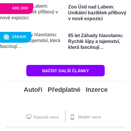
Zoo Ústí nad Labem:
ABC ZOO
Unikátní bazilišek přílbový
v nové expozici
85 let Záhady hlavolamu:
ZÁBAVA
Rychlé šípy a tajemství,
která fascinují…
NAČÍST DALŠÍ ČLÁNKY
Autoři
Předplatné
Inzerce
Klasická verze
Mobilní verze