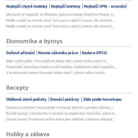
Nejlepší chytré hodinky
Nejlepší telefony
Nejlepší VPN – srovnání
Microsoft se nepoučil. Ve Windows potichu instaluje OneDrive Photos, k...
Netflix a další na víkend: nový Ted Lasso a akční Lioness. Ale předevš...
Netflix a další na víkend: nový Ted Lasso a akční Lioness. Ale předevš...
Ekonomika a byznys
Daňové přiznání
Novela zákoníku práce
Nadace EPCG
Itálie vyklízí pláže. První plážové kluby mizí, turisté změnu pocítí b...
Potenciální zachránce Soleku zrušil nabídku. Zadlužené solární společn...
V bratislavské rafinerii Slovnaft hořela nádrž, výbuch otřásl okolím
Recepty
Oblíbené zimní polévky
Domácí pekárny
Jídlo podle horoskopu
Cuketová zmrzlina? Vyzkoušejte nečekaný letní hit a geniální způsob, j...
Rychlé buchty s broskvemi: 5 receptů na sladké letní moučníky, které m...
Oopsie bread: Proteinové pečivo lehké jako obláček zvládnete připravit...
Hobby a zábava