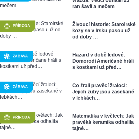
vražda: Vědci odhalili 23
ran šavlí a mečem
Živoucí historie: Staroirské
PŘÍRODA
kozy se v Irsku pasou už
od doby …
Hazard v době ledové:
ZÁBAVA
Domorodí Američané hráli
s kostkami už před…
Co žrali pravěcí žraloci:
ZÁBAVA
Jejich zuby jsou zasekané
v lebkách…
Matematika v květech: Jak
PŘÍRODA
pravěká keramika odhalila
tajné…