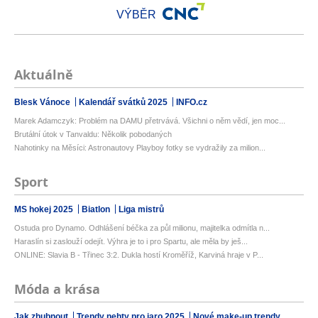
VÝBĚR
Aktuálně
Blesk Vánoce
Kalendář svátků 2025
INFO.cz
Marek Adamczyk: Problém na DAMU přetrvává. Všichni o něm vědí, jen moc...
Brutální útok v Tanvaldu: Několik pobodaných
Nahotinky na Měsíci: Astronautovy Playboy fotky se vydražily za milion...
Sport
MS hokej 2025
Biatlon
Liga mistrů
Ostuda pro Dynamo. Odhlášení béčka za půl milionu, majitelka odmítla n...
Haraslín si zaslouží odejít. Výhra je to i pro Spartu, ale měla by ješ...
ONLINE: Slavia B - Třinec 3:2. Dukla hostí Kroměříž, Karviná hraje v P...
Móda a krása
Jak zhubnout
Trendy nehty pro jaro 2025
Nové make-up trendy