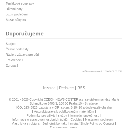
Teplákové soupravy
Dětské boty
Ložní povlečení
Bazar nábytku
Doporučujeme
Starjob
České podcasty
Rádio a zábava pro děti
Frekvence 1
Evropa 2
patička vygenerovaná: 17:30:16 07.08.2026
Inzerce
Redakce
RSS
© 2001 - 2026 Copyright
CZECH NEWS CENTER a.s.
se sídlem náměstí Marie
Schmolkové 3493/1, 100 00 Praha 10 - Strašnice,
IČO: 02346826, zapsána v OR, sp.zn. B 19490 a dodavatelé obsahu
Autorská práva k publikovaným materiálům
Podmínky pro užívání služby informační společnosti
Informace o zpracování osobních údajů
Cookies
Nastavení soukromí
Vlastnická struktura
Jednotná kontaktní místa / Single Points od Contact
Transparency report