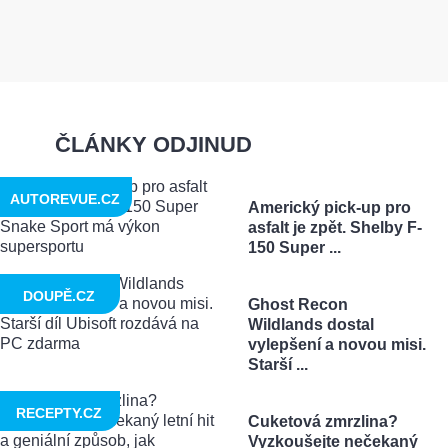
ČLÁNKY ODJINUD
AUTOREVUE.CZ
Americký pick-up pro
asfalt je zpět. Shelby F-
150 Super ...
DOUPĚ.CZ
Ghost Recon
Wildlands dostal
vylepšení a novou misi.
Starší ...
RECEPTY.CZ
Cuketová zmrzlina?
Vyzkoušejte nečekaný