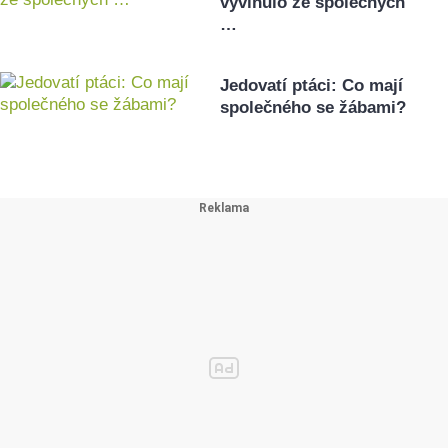
vyvinulo ze společných
…
Jedovatí ptáci: Co mají
společného se žábami?