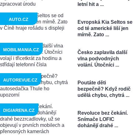
letní hit a ...
AUTO.CZ
Evropská Kia Seltos se
od té americké liší jen
mírně. Zato ...
MOBILMANIA.CZ
Česko zaplavila další
vlna podvodných
volání. Útočníci ...
AUTOREVUE.CZ
Poutáte děti
bezpečně? Když rodič
udělá chybu, chytrá ...
DIGIARENA.CZ
Revoluce bez čekání.
Snímače LOFIC
dohánějí drahé ...