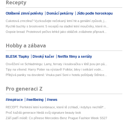
Recepty
Oblíbené zimní polévky
Domácí pekárny
Jídlo podle horoskopu
Cuketová zmrzlina? Vyzkoušejte nečekaný letní hit a geniální způsob, j...
Rychlé buchty s broskvemi: 5 receptů na sladké letní moučníky, které m...
Oopsie bread: Proteinové pečivo lehké jako obláček zvládnete připravit...
Hobby a zábava
BLESK Tlapky
Divoký kačer
Netflix filmy a seriály
Osvěžení ve Schladmingu: Lamy, ferraty i koulovačka v létě jsou jen pá...
Tipy na víkend: Harry Potter na výstavě! Folklor, bitvy i setkání vodn...
Přibývá paniky na dovolené: Vnuka paní Soni v hotelu poštípaly štěnice...
Pro generaci Z
#inspirace
#wellbeing
#news
RECEPT: Perfektní letní kombinace, které tě zchladí, i kdybys nechtěl*...
Proč každá generace hledá svůj signature beauty look
Září patří módě: Co přinese Mercedes-Benz Prague Fashion Week SS27