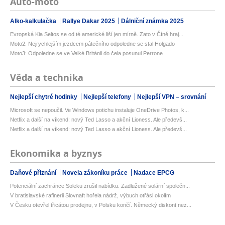
Auto-moto
Alko-kalkulačka
Rallye Dakar 2025
Dálniční známka 2025
Evropská Kia Seltos se od té americké liší jen mírně. Zato v Číně hraj...
Moto2: Nejrychlejším jezdcem pátečního odpoledne se stal Holgado
Moto3: Odpoledne se ve Velké Británii do čela posunul Perrone
Věda a technika
Nejlepší chytré hodinky
Nejlepší telefony
Nejlepší VPN – srovnání
Microsoft se nepoučil. Ve Windows potichu instaluje OneDrive Photos, k...
Netflix a další na víkend: nový Ted Lasso a akční Lioness. Ale předevš...
Netflix a další na víkend: nový Ted Lasso a akční Lioness. Ale předevš...
Ekonomika a byznys
Daňové přiznání
Novela zákoníku práce
Nadace EPCG
Potenciální zachránce Soleku zrušil nabídku. Zadlužené solární společn...
V bratislavské rafinerii Slovnaft hořela nádrž, výbuch otřásl okolím
V Česku otevřel třicátou prodejnu, v Polsku končí. Německý diskont nez...