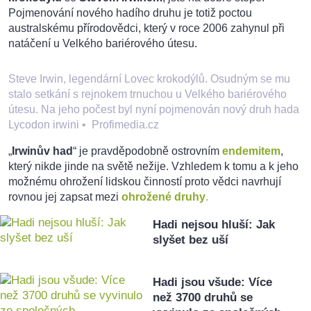
Pojmenování nového hadího druhu je totiž poctou
australskému přírodovědci, který v roce 2006 zahynul při
natáčení u Velkého bariérového útesu.
Steve Irwin, legendární Lovec krokodýlů. Osudným se mu
stalo setkání s rejnokem trnuchou u Velkého bariérového
útesu. Na jeho počest byl nyní pojmenován nový druh hada
Lycodon irwini
•
Profimedia.cz
„
Irwinův had
“ je pravděpodobně ostrovním
endemitem
,
který nikde jinde na světě nežije. Vzhledem k tomu a k jeho
možnému ohrožení lidskou činností proto vědci navrhují
rovnou jej zapsat mezi
ohrožené druhy
.
Hadi nejsou hluší: Jak
slyšet bez uší
Hadi jsou všude: Více
než 3700 druhů se