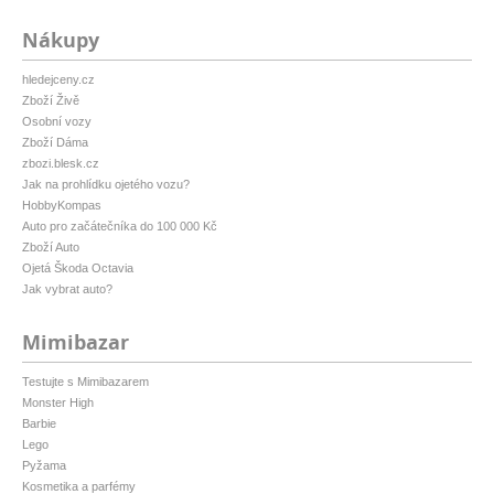
Nákupy
hledejceny.cz
Zboží Živě
Osobní vozy
Zboží Dáma
zbozi.blesk.cz
Jak na prohlídku ojetého vozu?
HobbyKompas
Auto pro začátečníka do 100 000 Kč
Zboží Auto
Ojetá Škoda Octavia
Jak vybrat auto?
Mimibazar
Testujte s Mimibazarem
Monster High
Barbie
Lego
Pyžama
Kosmetika a parfémy