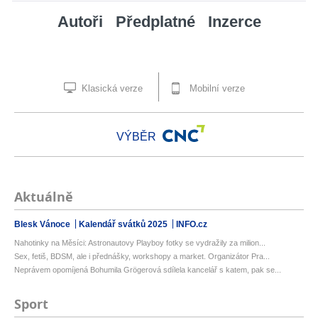
Autoři
Předplatné
Inzerce
Klasická verze
Mobilní verze
VÝBĚR
Aktuálně
Blesk Vánoce
Kalendář svátků 2025
INFO.cz
Nahotinky na Měsíci: Astronautovy Playboy fotky se vydražily za milion...
Sex, fetiš, BDSM, ale i přednášky, workshopy a market. Organizátor Pra...
Neprávem opomíjená Bohumila Grögerová sdílela kancelář s katem, pak se...
Sport