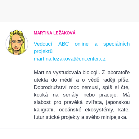
MARTINA LEŽÁKOVÁ
Vedoucí ABC online a speciálních
projektů
martina.lezakova@cncenter.cz
Martina vystudovala biologii. Z laboratoře
utekla do médií a o vědě raději píše.
Dobrodružství moc nemusí, spíš si čte,
kouká na seriály nebo pracuje. Má
slabost pro pravěká zvířata, japonskou
kaligrafii, oceánské ekosystémy, kafe,
futuristické projekty a svého minipejska.