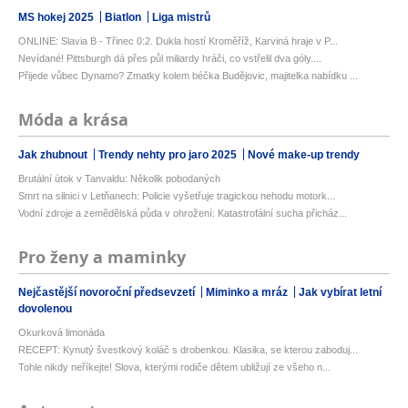
MS hokej 2025
Biatlon
Liga mistrů
ONLINE: Slavia B - Třinec 0:2. Dukla hostí Kroměříž, Karviná hraje v P...
Nevídané! Pittsburgh dá přes půl miliardy hráči, co vstřelil dva góly....
Přijede vůbec Dynamo? Zmatky kolem béčka Budějovic, majitelka nabídku ...
Móda a krása
Jak zhubnout
Trendy nehty pro jaro 2025
Nové make-up trendy
Brutální útok v Tanvaldu: Několik pobodaných
Smrt na silnici v Letňanech: Policie vyšetřuje tragickou nehodu motork...
Vodní zdroje a zemědělská půda v ohrožení: Katastrofální sucha přicház...
Pro ženy a maminky
Nejčastější novoroční předsevzetí
Miminko a mráz
Jak vybírat letní
dovolenou
Okurková limonáda
RECEPT: Kynutý švestkový koláč s drobenkou. Klasika, se kterou zaboduj...
Tohle nikdy neříkejte! Slova, kterými rodiče dětem ubližují ze všeho n...