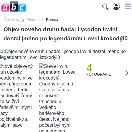
Ábíčko.cz
Přečti si
Příroda
Objev nového druhu hada: Lycodon irwini
dostal jméno po legendárním Lovci krokodýlů
4
FOTOGRAFIE