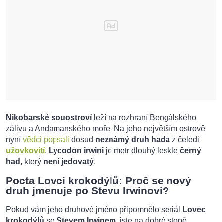
Nikobarské souostroví
leží na rozhraní Bengálského
zálivu a Andamanského moře. Na jeho největším ostrově
nyní
vědci popsali
dosud
neznámý druh hada
z čeledi
užovkovití
.
Lycodon irwini
je metr dlouhý leskle
černý
had
, který
není jedovatý
.
Pocta Lovci krokodýlů: Proč se nový
druh jmenuje po Stevu Irwinovi?
Pokud vám jeho druhové jméno připomnělo seriál
Lovec
krokodýlů
se
Stevem Irwinem
, jste na dobré stopě.