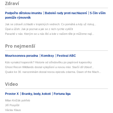
Zdraví
Podpořte dětskou imunitu
Babské rady proti nachlazení
S čím vším
pomůže rýmovník
Jak se zdravě zchladit v tropických vedrech: Co pomáhá a kdy už riskuj...
Úpal a úžeh: Jak je poznat a jak se z nich rychle vyléčit
Parazité v nás: Kterým se u nás líbí a kde v našem těle je můžeme nají...
Pro nejmenší
Mourissonova poradna
Komiksy
Festival ABC
Kdo vynalezl kapesník? Historie od středověku po papírové kapesníky
Ghost Recon Wildlands dostal vylepšení a novou misi. Starší díl Ubisof...
Quake ke 30. narozeninám dostal novou epizodu zdarma. Dawn of the Mach...
Video
Prostor X
Branky, body, kokoti
Fortuna liga
Milan Knížák pohřeb
Jiří Pospíšil
Václav Klaus