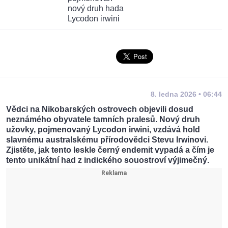
8. ledna 2026 • 06:44
Vědci na Nikobarských ostrovech objevili dosud
neznámého obyvatele tamních pralesů. Nový druh
užovky, pojmenovaný Lycodon irwini, vzdává hold
slavnému australskému přírodovědci Stevu Irwinovi.
Zjistěte, jak tento leskle černý endemit vypadá a čím je
tento unikátní had z indického souostroví výjimečný.