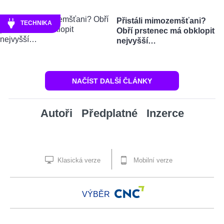
Přistáli mimozemšťani?
TECHNIKA
Obří prstenec má obklopit
nejvyšší…
NAČÍST DALŠÍ ČLÁNKY
Autoři
Předplatné
Inzerce
Klasická verze
Mobilní verze
VÝBĚR