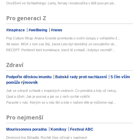
Osvěžení ve Schladmingu: Lamy, ferraty i koulovačka v létě jsou jen pá...
Pro generaci Z
#inspirace
#wellbeing
#news
Pop Culture Wrap: Ariana Grande promluvila o svém ústupu z veřejného ž...
Alt news: MGK v tom zas lítá, Jared Leto byl obviněný ze sexuálního ob...
RECEPT: Perfektní letní kombinace, které tě zchladí, i kdybys nechtěl*...
Zdraví
Podpořte dětskou imunitu
Babské rady proti nachlazení
S čím vším
pomůže rýmovník
Jak se zdravě zchladit v tropických vedrech: Co pomáhá a kdy už riskuj...
Úpal a úžeh: Jak je poznat a jak se z nich rychle vyléčit
Parazité v nás: Kterým se u nás líbí a kde v našem těle je můžeme nají...
Pro nejmenší
Mourissonova poradna
Komiksy
Festival ABC
Desková hra Stínadla: Rychlé šípy ožívají v napínavé