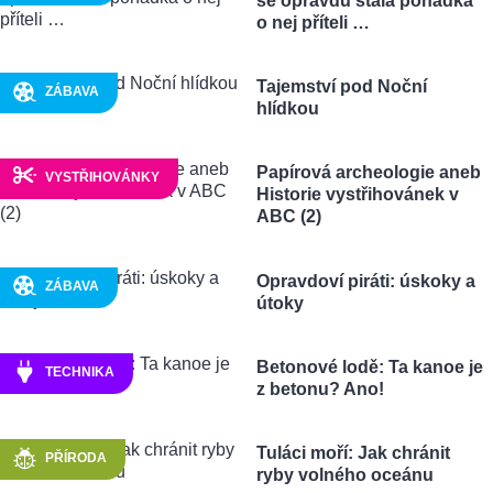
se opravdu stala pohádka
o nej příteli …
Tajemství pod Noční
ZÁBAVA
hlídkou
Papírová archeologie aneb
VYSTŘIHOVÁNKY
Historie vystřihovánek v
ABC (2)
Opravdoví piráti: úskoky a
ZÁBAVA
útoky
Betonové lodě: Ta kanoe je
TECHNIKA
z betonu? Ano!
Tuláci moří: Jak chránit
PŘÍRODA
ryby volného oceánu