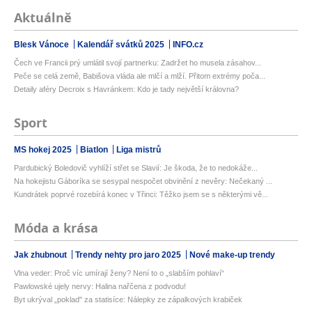
Aktuálně
Blesk Vánoce
Kalendář svátků 2025
INFO.cz
Čech ve Francii prý umlátil svojí partnerku: Zadržet ho musela zásahov...
Peče se celá země, Babišova vláda ale mlčí a mlží. Přitom extrémy poča...
Detaily aféry Decroix s Havránkem: Kdo je tady největší královna?
Sport
MS hokej 2025
Biatlon
Liga mistrů
Pardubický Boledovič vyhlíží střet se Slavií: Je škoda, že to nedokáže...
Na hokejistu Gáboríka se sesypal nespočet obvinění z nevěry: Nečekaný ...
Kundrátek poprvé rozebírá konec v Třinci: Těžko jsem se s některými vě...
Móda a krása
Jak zhubnout
Trendy nehty pro jaro 2025
Nové make-up trendy
Vlna veder: Proč víc umírají ženy? Není to o „slabším pohlaví“
Pawlowské ujely nervy: Halina nařčena z podvodu!
Byt ukrýval „poklad" za statisíce: Nálepky ze zápalkových krabiček