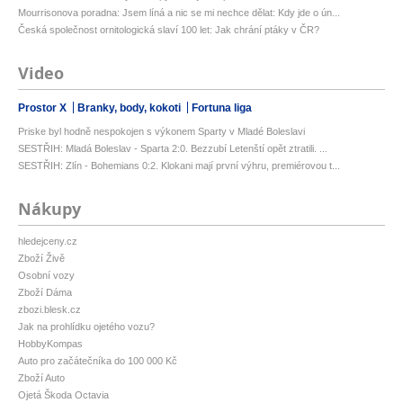
Mourrisonova poradna: Jsem líná a nic se mi nechce dělat: Kdy jde o ún...
Česká společnost ornitologická slaví 100 let: Jak chrání ptáky v ČR?
Video
Prostor X
Branky, body, kokoti
Fortuna liga
Priske byl hodně nespokojen s výkonem Sparty v Mladé Boleslavi
SESTŘIH: Mladá Boleslav - Sparta 2:0. Bezzubí Letenští opět ztratili. ...
SESTŘIH: Zlín - Bohemians 0:2. Klokani mají první výhru, premiérovou t...
Nákupy
hledejceny.cz
Zboží Živě
Osobní vozy
Zboží Dáma
zbozi.blesk.cz
Jak na prohlídku ojetého vozu?
HobbyKompas
Auto pro začátečníka do 100 000 Kč
Zboží Auto
Ojetá Škoda Octavia