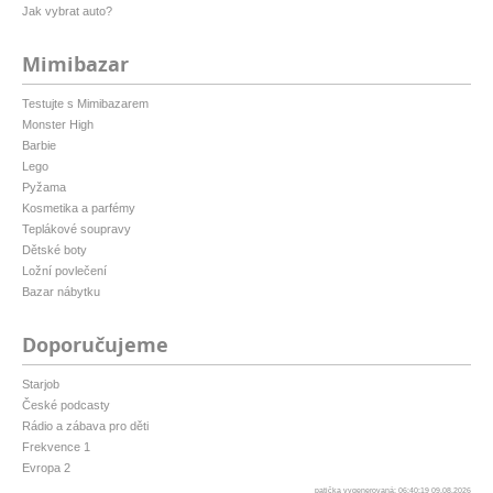
Jak vybrat auto?
Mimibazar
Testujte s Mimibazarem
Monster High
Barbie
Lego
Pyžama
Kosmetika a parfémy
Teplákové soupravy
Dětské boty
Ložní povlečení
Bazar nábytku
Doporučujeme
Starjob
České podcasty
Rádio a zábava pro děti
Frekvence 1
Evropa 2
patička vygenerovaná: 06:40:19 09.08.2026