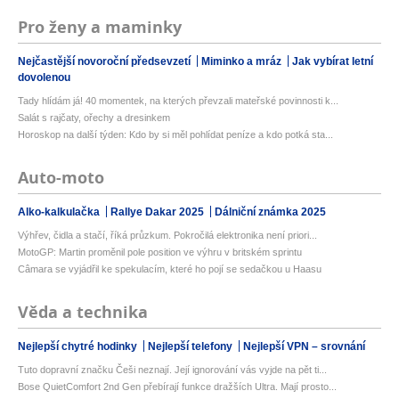
Pro ženy a maminky
Nejčastější novoroční předsevzetí
Miminko a mráz
Jak vybírat letní
dovolenou
Tady hlídám já! 40 momentek, na kterých převzali mateřské povinnosti k...
Salát s rajčaty, ořechy a dresinkem
Horoskop na další týden: Kdo by si měl pohlídat peníze a kdo potká sta...
Auto-moto
Alko-kalkulačka
Rallye Dakar 2025
Dálniční známka 2025
Výhřev, čidla a stačí, říká průzkum. Pokročilá elektronika není priori...
MotoGP: Martin proměnil pole position ve výhru v britském sprintu
Câmara se vyjádřil ke spekulacím, které ho pojí se sedačkou u Haasu
Věda a technika
Nejlepší chytré hodinky
Nejlepší telefony
Nejlepší VPN – srovnání
Tuto dopravní značku Češi neznají. Její ignorování vás vyjde na pět ti...
Bose QuietComfort 2nd Gen přebírají funkce dražších Ultra. Mají prosto...