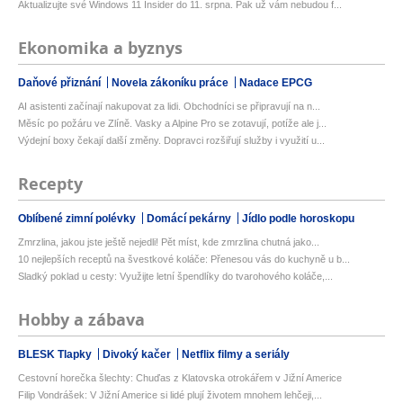
Aktualizujte své Windows 11 Insider do 11. srpna. Pak už vám nebudou f...
Ekonomika a byznys
Daňové přiznání
Novela zákoníku práce
Nadace EPCG
AI asistenti začínají nakupovat za lidi. Obchodníci se připravují na n...
Měsíc po požáru ve Zlíně. Vasky a Alpine Pro se zotavují, potíže ale j...
Výdejní boxy čekají další změny. Dopravci rozšiřují služby i využití u...
Recepty
Oblíbené zimní polévky
Domácí pekárny
Jídlo podle horoskopu
Zmrzlina, jakou jste ještě nejedli! Pět míst, kde zmrzlina chutná jako...
10 nejlepších receptů na švestkové koláče: Přenesou vás do kuchyně u b...
Sladký poklad u cesty: Využijte letní špendlíky do tvarohového koláče,...
Hobby a zábava
BLESK Tlapky
Divoký kačer
Netflix filmy a seriály
Cestovní horečka šlechty: Chuďas z Klatovska otrokářem v Jižní Americe
Filip Vondrášek: V Jižní Americe si lidé plují životem mnohem lehčeji,...