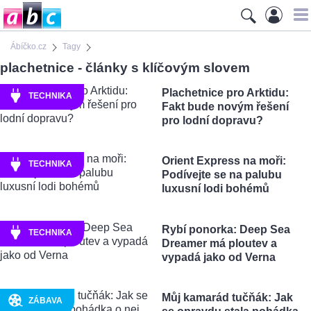
Ábíčko.cz
Tagy
plachetnice - články s klíčovým slovem
Plachetnice pro Arktidu:
TECHNIKA
Fakt bude novým řešení
pro lodní dopravu?
Orient Express na moři:
TECHNIKA
Podívejte se na palubu
luxusní lodi bohémů
Rybí ponorka: Deep Sea
TECHNIKA
Dreamer má ploutev a
vypadá jako od Verna
Můj kamarád tučňák: Jak
ZÁBAVA