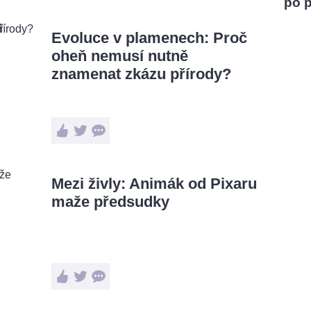
po 
Evoluce v plamenech: Proč
oheň nemusí nutně
znamenat zkázu přírody?
Mezi živly: Animák od Pixaru
maže předsudky