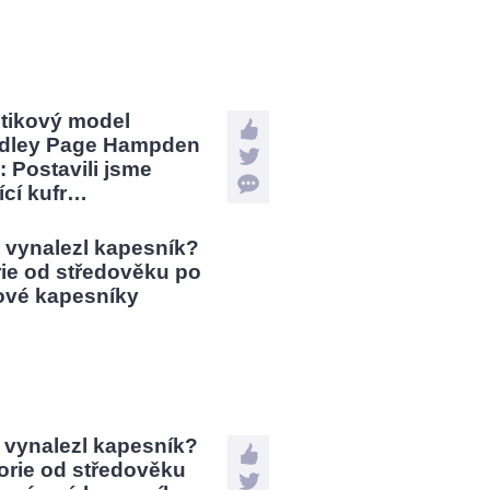
stikový model
dley Page Hampden
: Postavili jsme
jící kufr…
 vynalezl kapesník?
orie od středověku