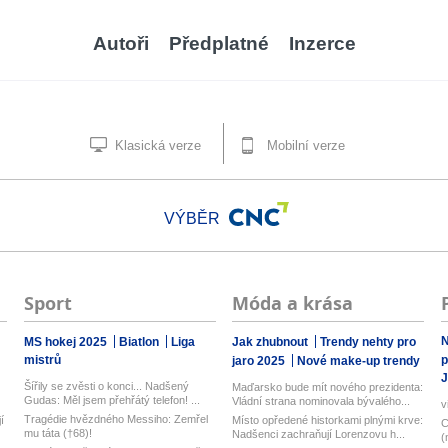
Autoři
Předplatné
Inzerce
Klasická verze
Mobilní verze
VÝBĚR
Sport
Móda a krása
N
MS hokej 2025
Biatlon
Liga
Jak zhubnout
Trendy nehty pro
mistrů
p
jaro 2025
Nové make-up trendy
J
Šířily se zvěsti o konci... Nadšený
Maďarsko bude mít nového prezidenta:
Gudas: Měl jsem přehřátý telefon! ...
Vládní strana nominovala bývalého...
v
Tragédie hvězdného Messiho: Zemřel
í
Místo opředené historkami plnými krve:
C
mu táta (†68)!
Nadšenci zachraňují Lorenzovu h...
(