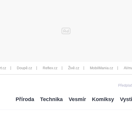
rt.cz
Doupě.cz
Reflex.cz
Živě.cz
MobilMania.cz
AVma
Předplať
Příroda
Technika
Vesmír
Komiksy
Vyst