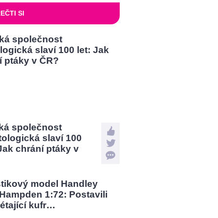
EČTI SI
ká společnost
tologická slaví 100
 Jak chrání ptáky v
?