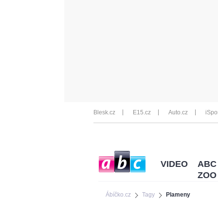
Blesk.cz
E15.cz
Auto.cz
iSpo
VIDEO
ABC
ZOO
Ábíčko.cz
Tagy
Plameny