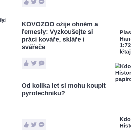
KOVOZOO ožije ohněm a
řemesly: Vyzkoušejte si
Pla
práci kováře, skláře i
Han
1:72
svářeče
léta
Od kolika let si mohu koupit
pyrotechniku?
Kdo
Hist