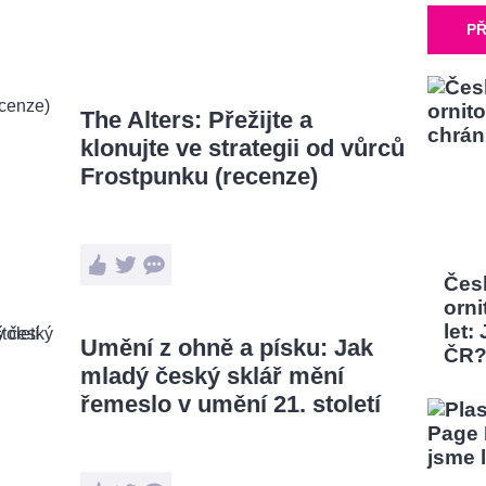
PŘ
The Alters: Přežijte a
klonujte ve strategii od vůrců
Frostpunku (recenze)
Čes
orni
let:
Umění z ohně a písku: Jak
ČR
mladý český sklář mění
řemeslo v umění 21. století