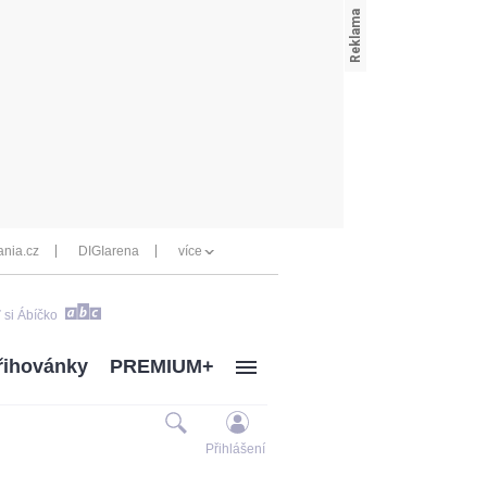
nia.cz
DIGIarena
více
 si Ábíčko
řihovánky
PREMIUM+
Přihlášení