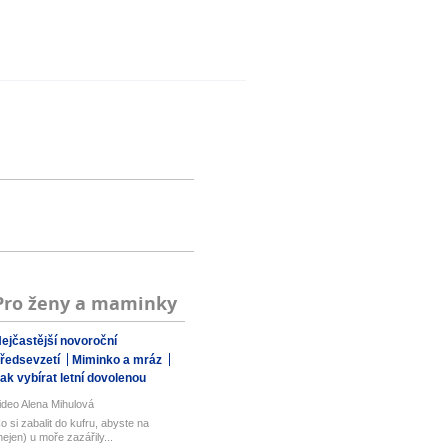
Pro ženy a maminky
ejčastější novoroční
ředsevzetí
Miminko a mráz
ak vybírat letní dovolenou
ideo Alena Mihulová
o si zabalit do kufru, abyste na
nejen) u moře zazářily...