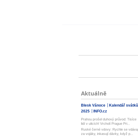
Aktuálně
Blesk Vánoce
Kalendář svátků
2025
INFO.cz
Prahou prošel duhový průvod: Tisíce
lidí v ulicích! Vrcholí Prague Pri...
Ruské černé vdovy: Rychle se vdávaj
za vojáky, inkasují dávky, když p...