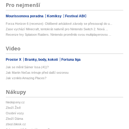
Pro nejmenší
Mourissonova poradna
Komiksy
Festival ABC
Forza Horizon 6 (recenze): Oblíbené arkádové závody se přesouvají do u...
Zase vychází Minecraft, tentokrát nativně pro Nintendo Switch 2. Nová ...
Recenze hry Splatoon Raiders. Nintendo proměnilo svou multiplayerovou ...
Video
Prostor X
Branky, body, kokoti
Fortuna liga
Jak se měnil Sámer Issa (41)?
Jak Martin Nečas trénuje před další sezonou
Jak vzniklo Amazing Places?
Nákupy
hledejceny.cz
Zboží Živě
Osobní vozy
Zboží Dáma
zbozi.blesk.cz