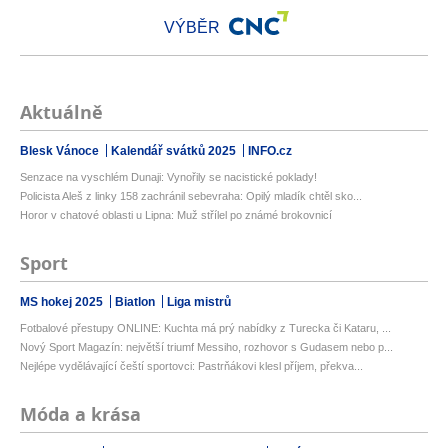
VÝBĚR
Aktuálně
Blesk Vánoce
Kalendář svátků 2025
INFO.cz
Senzace na vyschlém Dunaji: Vynořily se nacistické poklady!
Policista Aleš z linky 158 zachránil sebevraha: Opilý mladík chtěl sko...
Horor v chatové oblasti u Lipna: Muž střílel po známé brokovnicí
Sport
MS hokej 2025
Biatlon
Liga mistrů
Fotbalové přestupy ONLINE: Kuchta má prý nabídky z Turecka či Kataru, ...
Nový Sport Magazín: největší triumf Messiho, rozhovor s Gudasem nebo p...
Nejlépe vydělávající čeští sportovci: Pastrňákovi klesl příjem, překva...
Móda a krása