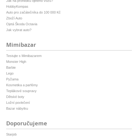
Jak na prohlídku ojetého vozu?
HobbyKompas
Auto pro začátečníka do 100 000 Kč
Zboží Auto
Ojetá Škoda Octavia
Jak vybrat auto?
Mimibazar
Testujte s Mimibazarem
Monster High
Barbie
Lego
Pyžama
Kosmetika a parfémy
Teplákové soupravy
Dětské boty
Ložní povlečení
Bazar nábytku
Doporučujeme
Starjob