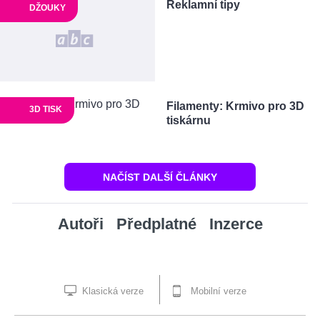
Reklamní tipy
DŽOUKY
Filamenty: Krmivo pro 3D
3D TISK
tiskárnu
NAČÍST DALŠÍ ČLÁNKY
Autoři
Předplatné
Inzerce
Klasická verze
Mobilní verze