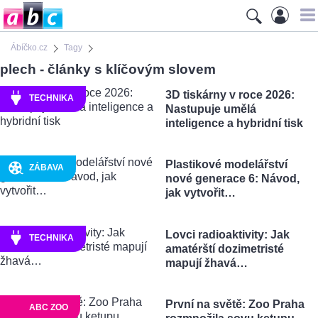
Ábíčko.cz
Tagy
plech - články s klíčovým slovem
3D tiskárny v roce 2026:
TECHNIKA
Nastupuje umělá
inteligence a hybridní tisk
Plastikové modelářství
ZÁBAVA
nové generace 6: Návod,
jak vytvořit…
Lovci radioaktivity: Jak
TECHNIKA
amatérští dozimetristé
mapují žhavá…
První na světě: Zoo Praha
ABC ZOO