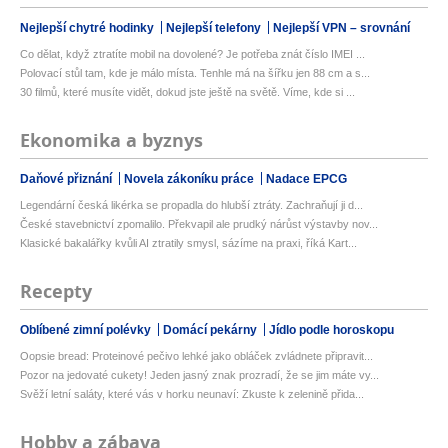
Nejlepší chytré hodinky
Nejlepší telefony
Nejlepší VPN – srovnání
Co dělat, když ztratíte mobil na dovolené? Je potřeba znát číslo IMEI ...
Polovací stůl tam, kde je málo místa. Tenhle má na šířku jen 88 cm a s...
30 filmů, které musíte vidět, dokud jste ještě na světě. Víme, kde si ...
Ekonomika a byznys
Daňové přiznání
Novela zákoníku práce
Nadace EPCG
Legendární česká likérka se propadla do hlubší ztráty. Zachraňují ji d...
České stavebnictví zpomalilo. Překvapil ale prudký nárůst výstavby nov...
Klasické bakalářky kvůli AI ztratily smysl, sázíme na praxi, říká Kart...
Recepty
Oblíbené zimní polévky
Domácí pekárny
Jídlo podle horoskopu
Oopsie bread: Proteinové pečivo lehké jako obláček zvládnete připravit...
Pozor na jedovaté cukety! Jeden jasný znak prozradí, že se jim máte vy...
Svěží letní saláty, které vás v horku neunaví: Zkuste k zelenině přida...
Hobby a zábava