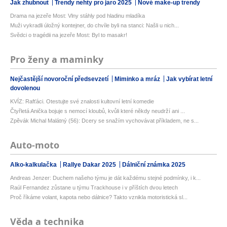
Jak zhubnout
Trendy nehty pro jaro 2025
Nové make-up trendy
Drama na jezeře Most: Vlny stáhly pod hladinu mladíka
Muži vykradli úložný kontejner, do chvíle byli na stanci: Našli u nich...
Svědci o tragédii na jezeře Most: Byl to masakr!
Pro ženy a maminky
Nejčastější novoroční předsevzetí
Miminko a mráz
Jak vybírat letní
dovolenou
KVÍZ: Rafťáci. Otestujte své znalosti kultovní letní komedie
Čtyřletá Anička bojuje s nemocí kloubů, kvůli které někdy neudrží ani ...
Zpěvák Michal Malátný (56): Dcery se snažím vychovávat příkladem, ne s...
Auto-moto
Alko-kalkulačka
Rallye Dakar 2025
Dálniční známka 2025
Andreas Jenzer: Duchem našeho týmu je dát každému stejné podmínky, i k...
Raúl Fernandez zůstane u týmu Trackhouse i v příštích dvou letech
Proč říkáme volant, kapota nebo dálnice? Takto vznikla motoristická sl...
Věda a technika