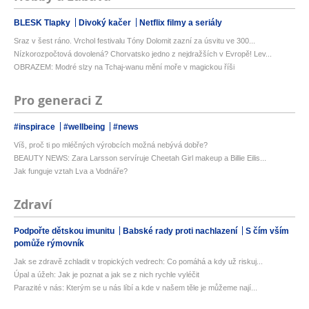
BLESK Tlapky
Divoký kačer
Netflix filmy a seriály
Sraz v šest ráno. Vrchol festivalu Tóny Dolomit zazní za úsvitu ve 300...
Nízkorozpočtová dovolená? Chorvatsko jedno z nejdražších v Evropě! Lev...
OBRAZEM: Modré slzy na Tchaj-wanu mění moře v magickou říši
Pro generaci Z
#inspirace
#wellbeing
#news
Víš, proč ti po mléčných výrobcích možná nebývá dobře?
BEAUTY NEWS: Zara Larsson servíruje Cheetah Girl makeup a Billie Eilis...
Jak funguje vztah Lva a Vodnáře?
Zdraví
Podpořte dětskou imunitu
Babské rady proti nachlazení
S čím vším
pomůže rýmovník
Jak se zdravě zchladit v tropických vedrech: Co pomáhá a kdy už riskuj...
Úpal a úžeh: Jak je poznat a jak se z nich rychle vyléčit
Parazité v nás: Kterým se u nás líbí a kde v našem těle je můžeme nají...