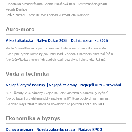
Hlasatelka a moderátorka Saskia Burešová (80) - Smrt manžela ji zdrtil...
Veggie Burritos
KVÍZ: Rafťáci. Otestujte své znalosti kultovní letní komedie
Auto-moto
Alko-kalkulačka
Rallye Dakar 2025
Dálniční známka 2025
Podle Antonelliho ještě potrvá, než se dostane na úroveň Norrise a Ver...
Dostupné rychlé kombíky jsou minulostí. Zábava s batohem dnes začíná a...
Nová čtyřkolka v terénních daciích jezdí bez plynu i elektricky. Už má...
Věda a technika
Nejlepší chytré hodinky
Nejlepší telefony
Nejlepší VPN – srovnání
80 % čistoty, 2 % námahy. Stojan na kolo Gearrista automaticky vyčistí...
Novou baterii pro elektromobily nabijete na 97 % za pouhých osm minut....
Co dělat, když ztratíte mobil na dovolené? Je potřeba znát číslo IMEI ...
Ekonomika a byznys
Daňové přiznání
Novela zákoníku práce
Nadace EPCG