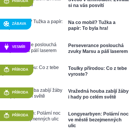
PŘÍRODA
si na vás posvítí
Na co mobil? Tužka a
ZÁBAVA
papír: To byla hra!
Perseverance poslouchá
VESMÍR
zvuky Marsu a pálí laserem
Toulky přírodou: Co z tebe
PŘÍRODA
vyroste?
Vražedná houba zabíjí žáby
PŘÍRODA
i hady po celém světě
Longyearbyen: Polární noc
PŘÍRODA
ve městě bezejmenných
ulic