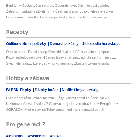
Bankám v Česku tečou miliardy. Odborníci vysvětlují, co stojí za jejic...
Železniční zakázka století míří k Českým drahám. Jako vítěze je schvál...
Legendární česká likérka se propadla do hlubší ztráty. Zachraňují ji d...
Recepty
Oblíbené zimní polévky
Domácí pekárny
Jídlo podle horoskopu
Oopsie bread: Proteinové pečivo lehké jako obláček zvládnete připravit...
Pozor na jedovaté cukety! Jeden jasný znak prozradí, že se jim máte vy...
Svěží letní saláty, které vás v horku neunaví: Zkuste k zelenině přida...
Hobby a zábava
BLESK Tlapky
Divoký kačer
Netflix filmy a seriály
Sraz v šest ráno. Vrchol festivalu Tóny Dolomit zazní za úsvitu ve 300...
Nízkorozpočtová dovolená? Chorvatsko jedno z nejdražších v Evropě! Lev...
OBRAZEM: Modré slzy na Tchaj-wanu mění moře v magickou říši
Pro generaci Z
#inspirace
#wellbeing
#news