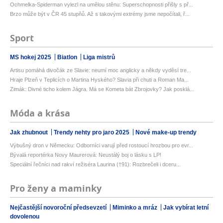
Ochmelka-Spiderman vylezl na umělou stěnu: Superschopnosti přišly s př...
Brzo může být v ČR 45 stupňů. Až s takovými extrémy jsme nepočítali, ř...
Sport
MS hokej 2025
Biatlon
Liga mistrů
Artisu pomáhá divočák ze Slavie: neumí moc anglicky a někdy vyděsí tre...
Hraje Plzeň v Teplicích o Martina Hyského? Slavia při chuti a Roman Ma...
Zimák: Divné ticho kolem Jágra. Má se Kometa bát Zbrojovky? Jak posklá...
Móda a krása
Jak zhubnout
Trendy nehty pro jaro 2025
Nové make-up trendy
Výbušný dron v Německu: Odborníci varují před rostoucí hrozbou pro evr...
Bývalá reportérka Novy Maurerová: Neustálý boj o lásku s LP!
Speciální řečníci nad rakví režiséra Laurina (†91): Rozbrečeli i dceru...
Pro ženy a maminky
Nejčastější novoroční předsevzetí
Miminko a mráz
Jak vybírat letní
dovolenou