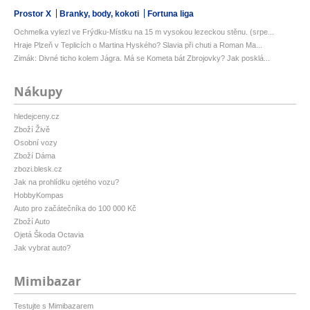
Prostor X
Branky, body, kokoti
Fortuna liga
Ochmelka vylezl ve Frýdku-Místku na 15 m vysokou lezeckou stěnu. (srpe...
Hraje Plzeň v Teplicích o Martina Hyského? Slavia při chuti a Roman Ma...
Zimák: Divné ticho kolem Jágra. Má se Kometa bát Zbrojovky? Jak posklá...
Nákupy
hledejceny.cz
Zboží Živě
Osobní vozy
Zboží Dáma
zbozi.blesk.cz
Jak na prohlídku ojetého vozu?
HobbyKompas
Auto pro začátečníka do 100 000 Kč
Zboží Auto
Ojetá Škoda Octavia
Jak vybrat auto?
Mimibazar
Testujte s Mimibazarem