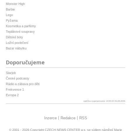
Monster High
Barbie
Lego
Pyžama
Kosmetika a parfémy
Teplákové soupravy
Dětské boty
Ložní povlečení
Bazar nábytku
Doporučujeme
Starjob
České podcasty
Rádio a zábava pro děti
Frekvence 1
Evropa 2
patička vygenerovaná: 14:00:20 06.08.2026
Inzerce
Redakce
RSS
© 2001 - 2026 Copyright
CZECH NEWS CENTER a.s.
se sídlem náměstí Marie