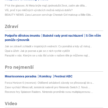
F*ck the glasses: AI Meta brýle mají zjednodušit život, zatím ale děla...
Víš, proč ti po mléčných výrobcích možná nebývá dobře?
BEAUTY NEWS: Zara Larsson servíruje Cheetah Girl makeup a Billie Eilis...
Zdraví
Podpořte dětskou imunitu
Babské rady proti nachlazení
S čím vším
pomůže rýmovník
Jak se zdravě zchladit v tropických vedrech: Co pomáhá a kdy už riskuj...
Úpal a úžeh: Jak je poznat a jak se z nich rychle vyléčit
Parazité v nás: Kterým se u nás líbí a kde v našem těle je můžeme nají...
Pro nejmenší
Mourissonova poradna
Komiksy
Festival ABC
Forza Horizon 6 (recenze): Oblíbené arkádové závody se přesouvají do u...
Zase vychází Minecraft, tentokrát nativně pro Nintendo Switch 2. Nová ...
Recenze hry Splatoon Raiders. Nintendo proměnilo svou multiplayerovou ...
Video