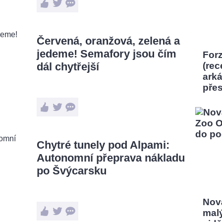
Červená, oranžová, zelená a
jedeme! Semafory jsou čím
Forz
dál chytřejší
(rec
ark
pře
Chytré tunely pod Alpami:
Autonomní přeprava nákladu
po Švýcarsku
Nov
mal