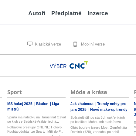
Autoři
Předplatné
Inzerce
Klasická verze
Mobilní verze
VÝBĚR
Sport
Móda a krása
N
MS hokej 2025
Biatlon
Liga
Jak zhubnout
Trendy nehty pro
mistrů
p
jaro 2025
Nové make-up trendy
J
Sparta má nabídku na Haraslína! Ozval
s
Sběratelé šílí po starých cukřenkách
se klub ze Saúdské Arábie, jedná...
po babičce: Mohou mít statisícovo...
R
d
Fotbalové přestupy ONLINE: Hotovo,
Oběť bouře v jezeru Most: Zemřel táta
z
Kuchta odchází ze Sparty! Míří do P...
Dominik (†28), zanechal po sobě ...
T