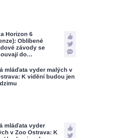
a Horizon 6
enze): Oblíbené
ádové závody se
souvají do…
á mláďata vyder
ých v Zoo Ostrava: K