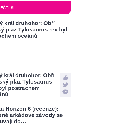
EČTI SI
 král druhohor: Obří
ský plaz Tylosaurus
 byl postrachem
ánů