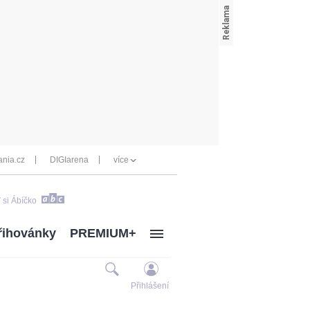
nia.cz
DIGIarena
více
 si Ábíčko
řihovánky
PREMIUM+
Přihlášení