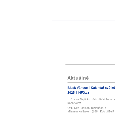
Aktuálně
Blesk Vánoce
Kalendář svátků
2025
INFO.cz
Hrůza na Teplicku: Vlak vláčel ženu i 
kočárkem!
ONLINE: Poslední rozloučení s
Milanem Knížákem (†86). Kdo přišel?