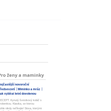
Pro ženy a maminky
ejčastější novoroční
ředsevzetí
Miminko a mráz
ak vybírat letní dovolenou
ECEPT: Kynutý švestkový koláč s
robenkou. Klasika, se kterou
aboduj...
ohle nikdy neříkejte! Slova, kterými