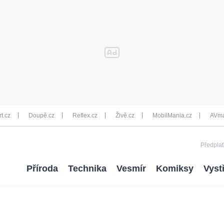
rt.cz
Doupě.cz
Reflex.cz
Živě.cz
MobilMania.cz
AVma
Předplať
Příroda
Technika
Vesmír
Komiksy
Vyst