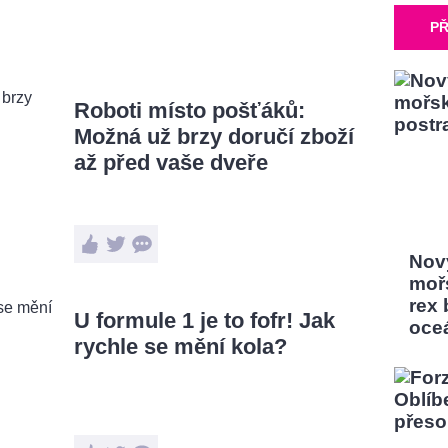
PŘ
Roboti místo pošťáků:
Možná už brzy doručí zboží
až před vaše dveře
Nový
moř
rex
U formule 1 je to fofr! Jak
oce
rychle se mění kola?