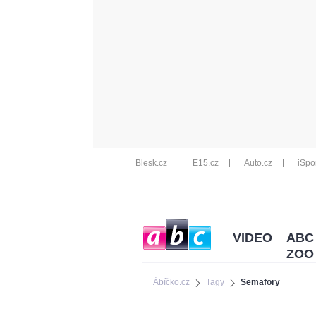
Blesk.cz
E15.cz
Auto.cz
iSpo
VIDEO
ABC
ZOO
Ábíčko.cz
Tagy
Semafory