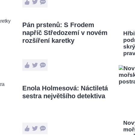
Pán prstenů: S Frodem
napříč Středozemí v novém
Hřbi
rozšíření karetky
pod
skrý
pra
Enola Holmesová: Náctiletá
sestra největšího detektiva
Nový
moř