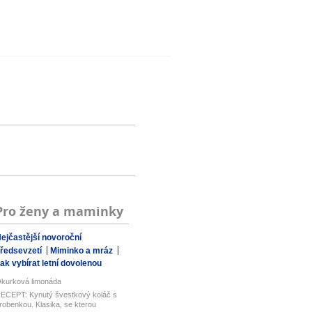
Pro ženy a maminky
ejčastější novoroční
ředsevzetí
Miminko a mráz
ak vybírat letní dovolenou
kurková limonáda
ECEPT: Kynutý švestkový koláč s
robenkou. Klasika, se kterou