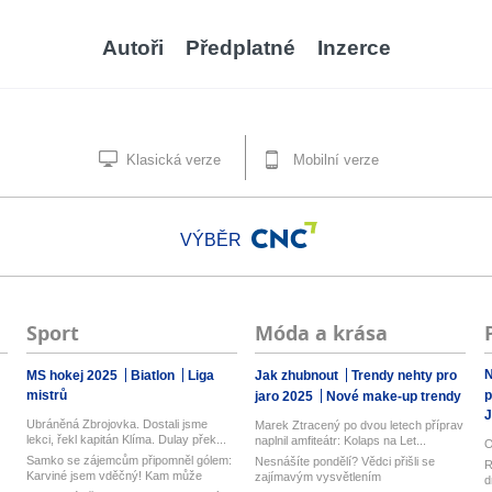
Autoři
Předplatné
Inzerce
Klasická verze
Mobilní verze
VÝBĚR
Sport
Móda a krása
N
MS hokej 2025
Biatlon
Liga
Jak zhubnout
Trendy nehty pro
mistrů
p
jaro 2025
Nové make-up trendy
J
Ubráněná Zbrojovka. Dostali jsme
Marek Ztracený po dvou letech příprav
lekci, řekl kapitán Klíma. Dulay přek...
naplnil amfiteátr: Kolaps na Let...
O
Samko se zájemcům připomněl gólem:
Nesnášíte pondělí? Vědci přišli se
R
Karviné jsem vděčný! Kam může
zajímavým vysvětlením
d
odejí...