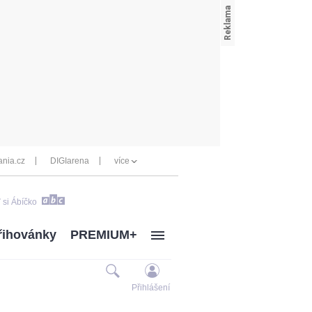
nia.cz
DIGIarena
více
 si Ábíčko
řihovánky
PREMIUM+
Přihlášení