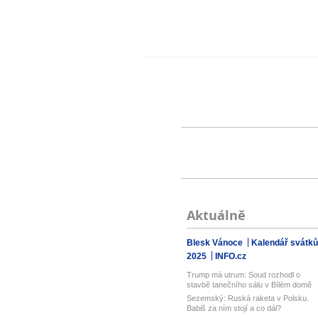
Aktuálně
Blesk Vánoce
Kalendář svátků
2025
INFO.cz
Trump má utrum: Soud rozhodl o
stavbě tanečního sálu v Bílém domě
Sezemský: Ruská raketa v Polsku.
Babiš za ním stojí a co dál?