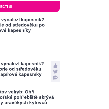
EČTI SI
 vynalezl kapesník?
orie od středověku
papírové kapesníky