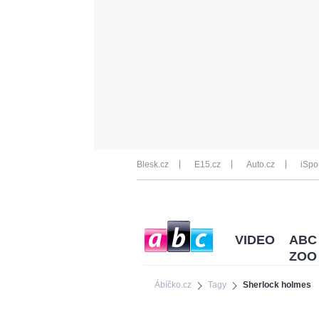
Blesk.cz
E15.cz
Auto.cz
iSpo
VIDEO
ABC
ZOO
Ábíčko.cz
Tagy
Sherlock holmes