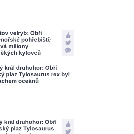
tov velryb: Obří
mořské pohřebiště
vá miliony
věkých kytovců
 král druhohor: Obří
ský plaz Tylosaurus