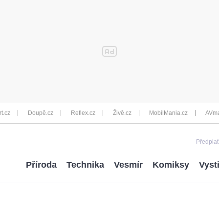
rt.cz
Doupě.cz
Reflex.cz
Živě.cz
MobilMania.cz
AVma
Předplať
Příroda
Technika
Vesmír
Komiksy
Vyst