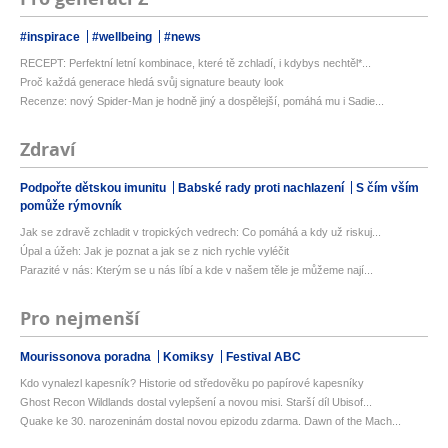
#inspirace
#wellbeing
#news
RECEPT: Perfektní letní kombinace, které tě zchladí, i kdybys nechtěl*...
Proč každá generace hledá svůj signature beauty look
Recenze: nový Spider-Man je hodně jiný a dospělejší, pomáhá mu i Sadie...
Zdraví
Podpořte dětskou imunitu
Babské rady proti nachlazení
S čím vším
pomůže rýmovník
Jak se zdravě zchladit v tropických vedrech: Co pomáhá a kdy už riskuj...
Úpal a úžeh: Jak je poznat a jak se z nich rychle vyléčit
Parazité v nás: Kterým se u nás líbí a kde v našem těle je můžeme nají...
Pro nejmenší
Mourissonova poradna
Komiksy
Festival ABC
Kdo vynalezl kapesník? Historie od středověku po papírové kapesníky
Ghost Recon Wildlands dostal vylepšení a novou misi. Starší díl Ubisof...
Quake ke 30. narozeninám dostal novou epizodu zdarma. Dawn of the Mach...