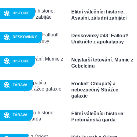
Elitní válečníci historie:
HISTORIE
Asasíni, záludní zabijáci
Deskovinky #43: Fallout!
DESKOVINKY
Unikněte z apokalypsy
Nejstarší tetování: Mumie z
HISTORIE
Gebeleinu
Rocket: Chlupatý a
ZÁBAVA
nebezpečný Strážce
galaxie
Elitní válečníci historie:
ZÁBAVA
Pretoriánská garda