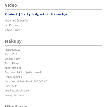
Video
Prostor X
Branky, body, kokoti
Fortuna liga
Milan Knížák pohřeb
Jiří Pospíšil
Václav Klaus
Nákupy
hledejceny.cz
Zboží Živě
Osobní vozy
Zboží Dáma
zbozi.blesk.cz
Jak na prohlídku ojetého vozu?
HobbyKompas
Auto pro začátečníka do 100 000 Kč
Zboží Auto
Ojetá Škoda Octavia
Jak vybrat auto?
Mimibazar