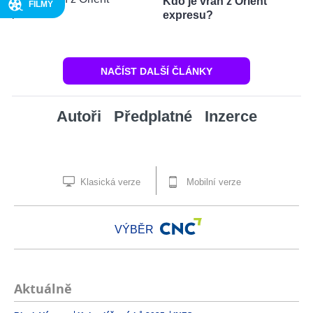
Kdo je vrah z Orient
FILMY
expresu?
NAČÍST DALŠÍ ČLÁNKY
Autoři
Předplatné
Inzerce
Klasická verze
Mobilní verze
VÝBĚR
Aktuálně