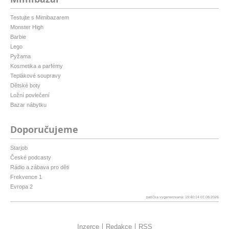
Testujte s Mimibazarem
Monster High
Barbie
Lego
Pyžama
Kosmetika a parfémy
Teplákové soupravy
Dětské boty
Ložní povlečení
Bazar nábytku
Doporučujeme
Starjob
České podcasty
Rádio a zábava pro děti
Frekvence 1
Evropa 2
patička vygenerovaná: 19:40:14 07.08.2026
Inzerce
Redakce
RSS