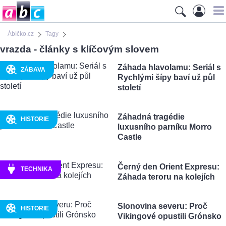
Ábíčko.cz
Tagy
vrazda - články s klíčovým slovem
Záhada hlavolamu: Seriál s
ZÁBAVA
Rychlými šípy baví už půl
století
Záhadná tragédie
HISTORIE
luxusního parníku Morro
Castle
Černý den Orient Expresu:
TECHNIKA
Záhada teroru na kolejích
Slonovina severu: Proč
HISTORIE
Vikingové opustili Grónsko