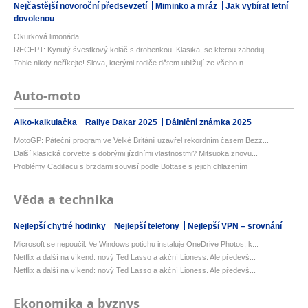
Nejčastější novoroční předsevzetí
Miminko a mráz
Jak vybírat letní
dovolenou
Okurková limonáda
RECEPT: Kynutý švestkový koláč s drobenkou. Klasika, se kterou zaboduj...
Tohle nikdy neříkejte! Slova, kterými rodiče dětem ubližují ze všeho n...
Auto-moto
Alko-kalkulačka
Rallye Dakar 2025
Dálniční známka 2025
MotoGP: Páteční program ve Velké Británii uzavřel rekordním časem Bezz...
Další klasická corvette s dobrými jízdními vlastnostmi? Mitsuoka znovu...
Problémy Cadillacu s brzdami souvisí podle Bottase s jejich chlazením
Věda a technika
Nejlepší chytré hodinky
Nejlepší telefony
Nejlepší VPN – srovnání
Microsoft se nepoučil. Ve Windows potichu instaluje OneDrive Photos, k...
Netflix a další na víkend: nový Ted Lasso a akční Lioness. Ale předevš...
Netflix a další na víkend: nový Ted Lasso a akční Lioness. Ale předevš...
Ekonomika a byznys