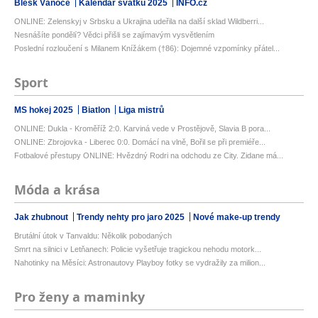
Blesk Vánoce
Kalendář svátků 2025
INFO.cz
ONLINE: Zelenskyj v Srbsku a Ukrajina udeřila na další sklad Wildberri...
Nesnášíte pondělí? Vědci přišli se zajímavým vysvětlením
Poslední rozloučení s Milanem Knížákem (†86): Dojemné vzpomínky přátel...
Sport
MS hokej 2025
Biatlon
Liga mistrů
ONLINE: Dukla - Kroměříž 2:0. Karviná vede v Prostějově, Slavia B pora...
ONLINE: Zbrojovka - Liberec 0:0. Domácí na vlně, Bořil se při premiéře...
Fotbalové přestupy ONLINE: Hvězdný Rodri na odchodu ze City. Zidane má...
Móda a krása
Jak zhubnout
Trendy nehty pro jaro 2025
Nové make-up trendy
Brutální útok v Tanvaldu: Několik pobodaných
Smrt na silnici v Letňanech: Policie vyšetřuje tragickou nehodu motork...
Nahotinky na Měsíci: Astronautovy Playboy fotky se vydražily za milion...
Pro ženy a maminky