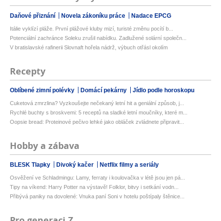
Daňové přiznání
Novela zákoníku práce
Nadace EPCG
Itálie vyklízí pláže. První plážové kluby mizí, turisté změnu pocítí b...
Potenciální zachránce Soleku zrušil nabídku. Zadlužené solární společn...
V bratislavské rafinerii Slovnaft hořela nádrž, výbuch otřásl okolím
Recepty
Oblíbené zimní polévky
Domácí pekárny
Jídlo podle horoskopu
Cuketová zmrzlina? Vyzkoušejte nečekaný letní hit a geniální způsob, j...
Rychlé buchty s broskvemi: 5 receptů na sladké letní moučníky, které m...
Oopsie bread: Proteinové pečivo lehké jako obláček zvládnete připravit...
Hobby a zábava
BLESK Tlapky
Divoký kačer
Netflix filmy a seriály
Osvěžení ve Schladmingu: Lamy, ferraty i koulovačka v létě jsou jen pá...
Tipy na víkend: Harry Potter na výstavě! Folklor, bitvy i setkání vodn...
Přibývá paniky na dovolené: Vnuka paní Soni v hotelu poštípaly štěnice...
Pro generaci Z