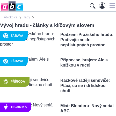
Ábíčko.cz
Tagy
Vývoj hradu - články s klíčovým slovem
Podzemí Pražského hradu:
ZÁBAVA
Podívejte se do
nepřístupných prostor
Připrav se, hrajem: Ale s
ZÁBAVA
knížkou v ruce!
Rackové raději sendviče:
PŘÍRODA
Ptáci, co se řídí lidskou
chutí
Mistr Blenderu: Nový seriál
TECHNIKA
ABC