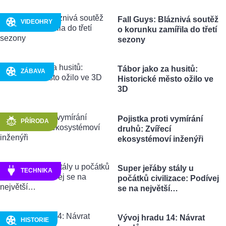
Fall Guys: Bláznivá soutěž
VIDEOHRY
o korunku zamířila do třetí
sezony
Tábor jako za husitů:
ZÁBAVA
Historické město ožilo ve
3D
Pojistka proti vymírání
PŘÍRODA
druhů: Zvířecí
ekosystémoví inženýři
Super jeřáby stály u
TECHNIKA
počátků civilizace: Podívej
se na největší…
Vývoj hradu 14: Návrat
HISTORIE