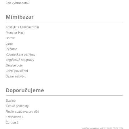
Jak vybrat auto?
Mimibazar
Testujte s Mimibazarem
Monster High
Barbie
Lego
Pyžama
Kosmetika a parfémy
Teplákové soupravy
Dětské boty
Ložní povlečení
Bazar nábytku
Doporučujeme
Starjob
České podcasty
Rádio a zábava pro děti
Frekvence 1
Evropa 2
patička vygenerovaná: 17:10:15 06.08.2026