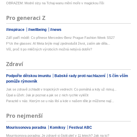
OBRAZEM: Modré slzy na Tchaj-wanu mění moře v magickou říši
Pro generaci Z
#inspirace
#wellbeing
#news
Září patří módě: Co přinese Mercedes-Benz Prague Fashion Week SS27
F*ck the glasses: AI Meta brýle mají zjednodušit život, zatím ale děla...
Víš, proč ti po mléčných výrobcích možná nebývá dobře?
Zdraví
Podpořte dětskou imunitu
Babské rady proti nachlazení
S čím vším
pomůže rýmovník
Jak se zdravě zchladit v tropických vedrech: Co pomáhá a kdy už riskuj...
Úpal a úžeh: Jak je poznat a jak se z nich rychle vyléčit
Parazité v nás: Kterým se u nás líbí a kde v našem těle je můžeme nají...
Pro nejmenší
Mourissonova poradna
Komiksy
Festival ABC
Mourrisonova poradna: Je zdravé si čistit pleť v 11 letech? Jak na to?