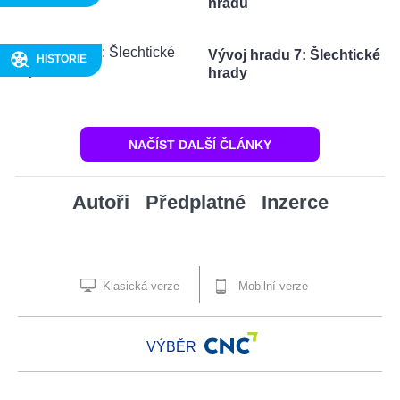
hradů
Vývoj hradu 7: Šlechtické
HISTORIE
hrady
NAČÍST DALŠÍ ČLÁNKY
Autoři
Předplatné
Inzerce
Klasická verze
Mobilní verze
VÝBĚR