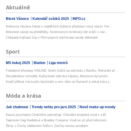
Aktuálně
Blesk Vánoce
Kalendář svátků 2025
INFO.cz
Knihovna Václava Havla v nejbližších týdnech představí nový název. Fer...
Motoristé sázejí na přeběhlíky. Kontroverzní brněnský lídr kráčí v záv...
Chlupatá trojčata! Zoo v Plzni poprvé odchovala nosály bělohubé
Sport
MS hokej 2025
Biatlon
Liga mistrů
Fotbalové přestupy ONLINE: Sedm hráčů na odchodu z Baníku. Rekordní př...
Disciplinárka rozhodla: Kušej bude stát dva zápasy, Mosesovi byl promi...
Krejčí přibral, má kouče šprýmaře a sen: dům na Šumavě a sekat trávu j...
Móda a krása
Jak zhubnout
Trendy nehty pro jaro 2025
Nové make-up trendy
Kauza psychiatra Cimického pokračuje: Odvolání projedná soud v září
Tajemství Gigi Hadidové a Bradley Coopera: Vzali se už před měsícem
Škrty v Čechy oblíbeném řetězci: Zavřou stovky prodejen