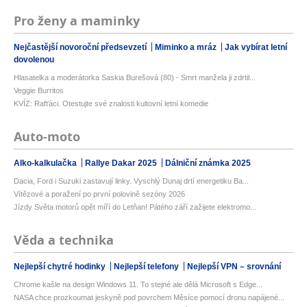
Pro ženy a maminky
Nejčastější novoroční předsevzetí
Miminko a mráz
Jak vybírat letní
dovolenou
Hlasatelka a moderátorka Saskia Burešová (80) - Smrt manžela ji zdrtil...
Veggie Burritos
KVÍZ: Rafťáci. Otestujte své znalosti kultovní letní komedie
Auto-moto
Alko-kalkulačka
Rallye Dakar 2025
Dálniční známka 2025
Dacia, Ford i Suzuki zastavují linky. Vyschlý Dunaj drtí energetiku Ba...
Vítězové a poražení po první polovině sezóny 2026
Jízdy Světa motorů opět míří do Letňan! Pátého září zažijete elektromo...
Věda a technika
Nejlepší chytré hodinky
Nejlepší telefony
Nejlepší VPN – srovnání
Chrome kašle na design Windows 11. To stejné ale dělá Microsoft s Edge...
NASA chce prozkoumat jeskyně pod povrchem Měsíce pomocí dronu napájené...