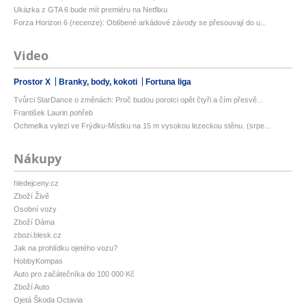
Ukázka z GTA 6 bude mít premiéru na Netflixu
Forza Horizon 6 (recenze): Oblíbené arkádové závody se přesouvají do u...
Video
Prostor X
Branky, body, kokoti
Fortuna liga
Tvůrci StarDance o změnách: Proč budou porotci opět čtyři a čím přesvě...
František Laurin pohřeb
Ochmelka vylezl ve Frýdku-Místku na 15 m vysokou lezeckou stěnu. (srpe...
Nákupy
hledejceny.cz
Zboží Živě
Osobní vozy
Zboží Dáma
zbozi.blesk.cz
Jak na prohlídku ojetého vozu?
HobbyKompas
Auto pro začátečníka do 100 000 Kč
Zboží Auto
Ojetá Škoda Octavia