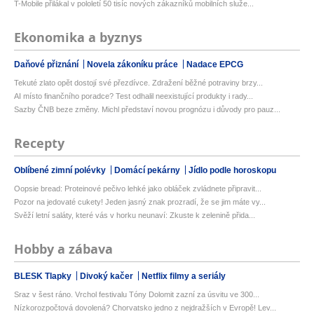
T-Mobile přilákal v pololetí 50 tisíc nových zákazníků mobilních služe...
Ekonomika a byznys
Daňové přiznání
Novela zákoníku práce
Nadace EPCG
Tekuté zlato opět dostojí své přezdívce. Zdražení běžné potraviny brzy...
AI místo finančního poradce? Test odhalil neexistující produkty i rady...
Sazby ČNB beze změny. Michl představí novou prognózu i důvody pro pauz...
Recepty
Oblíbené zimní polévky
Domácí pekárny
Jídlo podle horoskopu
Oopsie bread: Proteinové pečivo lehké jako obláček zvládnete připravit...
Pozor na jedovaté cukety! Jeden jasný znak prozradí, že se jim máte vy...
Svěží letní saláty, které vás v horku neunaví: Zkuste k zelenině přida...
Hobby a zábava
BLESK Tlapky
Divoký kačer
Netflix filmy a seriály
Sraz v šest ráno. Vrchol festivalu Tóny Dolomit zazní za úsvitu ve 300...
Nízkorozpočtová dovolená? Chorvatsko jedno z nejdražších v Evropě! Lev...